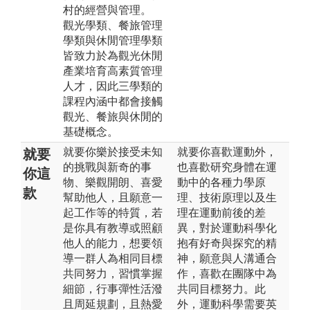
村的經營與管理。
觀光學類、餐旅管理
學類與休閒管理學類
皆致力於為觀光休閒
產業培育高素質管理
人才，因此三學類的
課程內涵中都會接觸
觀光、餐旅與休閒的
基礎概念。
就要你樂於接受未知
就要你喜歡運動外，
就要
的挑戰與新奇的事
也喜歡研究身體在運
你這
物、樂觀開朗、喜愛
動中的各種力學原
款
幫助他人，且願意一
理、技術原理以及生
起工作等的特質，若
理在運動前後的差
是你具有教導或照顧
異，對於運動科學化
他人的能力，想要領
抱有好奇與探究的精
導一群人為相同目標
神，願意與人溝通合
共同努力，習慣掌握
作，喜歡在團隊中為
細節，行事彈性活潑
共同目標努力。此
且周延規劃，且熱愛
外，運動科學需要英