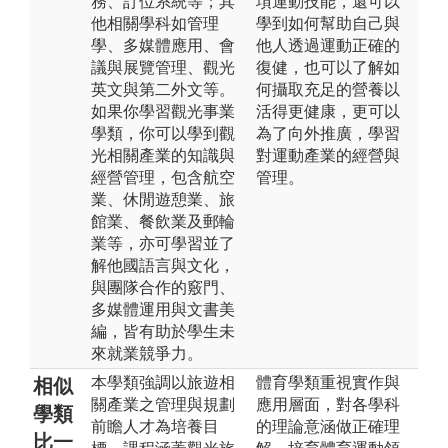
務、訂位系統等；其
項運動技能，還可以
他相關學科如管理
學到如何幫助自己與
學、多媒體應用、會
他人透過運動正確的
議與展覽管理、觀光
復健，也可以了解如
英文與第二外文等。
何攝取充足的營養以
如果你學習觀光事業
活得更健康，更可以
學類，你可以學到觀
為了向外推廣，學習
光相關產業的知識與
對運動產業的經營與
經營管理，包含航空
管理。
業、休閒遊憩業、旅
館業、餐飲業及郵輪
業等，亦可學習並了
解他國語言與文化，
與團隊合作的竅門、
多媒體運用與文書美
編，皆有助於學生未
來就業競爭力。
本學類強調以旅遊相
體育學類重視實作與
相似
關產業之管理與規劃
應用層面，對各學科
學類
前瞻人才為培養目
的理論意涵做正確理
比一