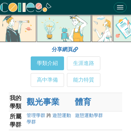
ColleGo! 大學選才與高中育才輔助系統
分享網頁
學類介紹
生涯進路
高中準備
能力特質
我的
觀光事業
體育
學類
管理
學群
跨
遊憩運動
遊憩運動
學群
所屬
學群
學群