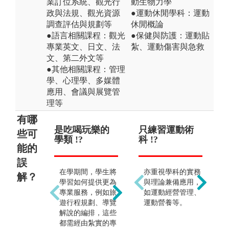
業訂位系統、觀光行
動生物力學
政與法規、觀光資源
●運動休閒學科：運動
調查評估與規劃等
休閒概論
●語言相關課程：觀光
●保健與防護：運動貼
專業英文、日文、法
紮、運動傷害與急救
文、第二外文等
●其他相關課程：管理
學、心理學、多媒體
應用、會議與展覽管
理等
有哪
是吃喝玩樂的
無需專業知能
只練習運動術
僅
只
些可
學類 !?
!?
科 !?
導遊
運
能的
誤
在學期間，學生將
若無觀光專業知能
亦重視學科的實務
本
解？
學習如何提供更為
是無法於觀光產業
與理論兼備應用，
廣
專業服務，例如旅
發光發熱的，本學
如運動經營管理、
外
遊行程規劃、導覽
類不僅提供觀光相
運動營養等。
業
解說的編排，這些
關專業課程，如：
業
都需經由紮實的專
航空票務、行程規
航