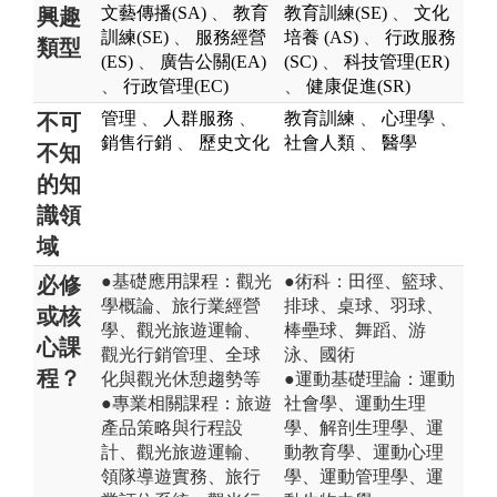
文藝傳播(SA)
、
教育
教育訓練(SE)
、
文化
興趣
訓練(SE)
、
服務經營
培養 (AS)
、
行政服務
類型
(ES)
、
廣告公關(EA)
(SC)
、
科技管理(ER)
、
行政管理(EC)
、
健康促進(SR)
管理
、
人群服務
、
教育訓練
、
心理學
、
不可
銷售行銷
、
歷史文化
社會人類
、
醫學
不知
的知
識領
域
●基礎應用課程：觀光
●術科：田徑、籃球、
必修
學概論、旅行業經營
排球、桌球、羽球、
或核
學、觀光旅遊運輸、
棒壘球、舞蹈、游
心課
觀光行銷管理、全球
泳、國術
程？
化與觀光休憩趨勢等
●運動基礎理論：運動
●專業相關課程：旅遊
社會學、運動生理
產品策略與行程設
學、解剖生理學、運
計、觀光旅遊運輸、
動教育學、運動心理
領隊導遊實務、旅行
學、運動管理學、運