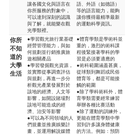
讓各國文化與語言在
語、外語（如德語）
你所服務的對象中，
等的語言能力，能夠
可以達到深刻的認識
讓你獲得最精準最新
與了解，就能樂在觀
的運動科學資訊。
光學類裡。
●學習觀光旅行業基礎
●體育學類是學術科並
你所
經營管理能力，與如
重的，激烈的術科課
不知
何規劃並行銷推廣旅
程後緊接著學科的學
道的
遊相關產品
習是必須要適應的
大學
●學習發掘觀光資源，
●術科範圍涵蓋甚廣，
並實際從事調查評估
從球類到舞蹈或民俗
生活
與規劃，再進一步分
體育等，都是可能接
析觀光產業發展對於
觸的範圍
該地的經濟、人文等
●除了學科術科外，體
影響，如開設賭場對
育學類需要經常練習
該地可能造成的經
舉辦各種比賽活動
濟、治安等影響
●除了運動的訓練外，
●可以為不同領域的人
更能在體育學類中學
們規畫並推廣娛樂計
習到許多讓身體健康
畫，並運用解說媒體
的方法。例如：預防