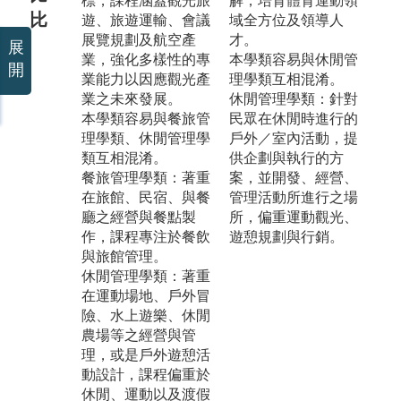
標，課程涵蓋觀光旅
解，培育體育運動領
比
遊、旅遊運輸、會議
域全方位及領導人
展覽規劃及航空產
才。
展
業，強化多樣性的專
本學類容易與休閒管
開
業能力以因應觀光產
理學類互相混淆。
業之未來發展。
休閒管理學類：針對
本學類容易與餐旅管
民眾在休閒時進行的
理學類、休閒管理學
戶外／室內活動，提
類互相混淆。
供企劃與執行的方
餐旅管理學類：著重
案，並開發、經營、
在旅館、民宿、與餐
管理活動所進行之場
廳之經營與餐點製
所，偏重運動觀光、
作，課程專注於餐飲
遊憩規劃與行銷。
與旅館管理。
休閒管理學類：著重
在運動場地、戶外冒
險、水上遊樂、休閒
農場等之經營與管
理，或是戶外遊憩活
動設計，課程偏重於
休閒、運動以及渡假