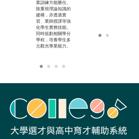
業訓練方能勝任。
劃、旅運管理。此
業
除重視理論知識的
外，觀光學群亦提
關
建構，亦透過實
供其他在觀光領域
顧
習、業師授課等強
上會用到的相關專
畢
化學生實務技能。
業知能，如管理
事
同時規劃相關學分
學、媒體應用與會
動
學程，培養學生多
議與展覽管理等等
顧
元觀光專業能力。
課程。
構
就