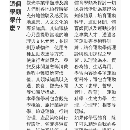
觀光事業學類涉及讓
體育學類為探討一切
這個
人們到各地旅行時能
以身體活動為基礎的
學類
充分地體驗及感受當
知識體系，培育運動
學什
地風景、人文文化的
科學、運動休閒、體
麼？
專業知識。其知識核
育師資以及運動技術
心乃是提取當地的地
之專業人才，透過各
理與文化元素，並規
項運動專長術科訓
劃形成物件，使用各
練，結合運動學術理
種互動表達等方式，
論與應用課程之學
使旅行者於觀光、餐
習，以理論為本、實
旅及休閒遊憩等消費
務為體、生活為用。
過程中獲取所需價
學習內容除各項運動
值。其領域知識以交
術科外，還包含運動
通、飲食、觀光休閒
人文（史學、哲學、
等知識所構成。
管理、教育）、運動
本學類學科包含觀光
科學（生物力學、生
學概論、旅行業經營
理、心理學）相關等
學、旅遊運輸、行銷
領域。
管理、產品策略與行
如果你學習體育，除
程設計、領隊導遊實
了可以精進自我的各