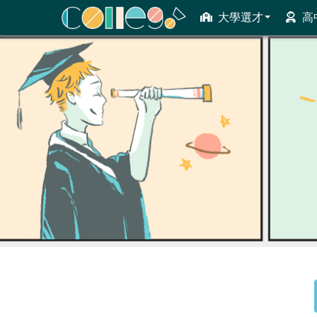
大學選才
高
ColleGo! 大學選才與高中育才輔助系統