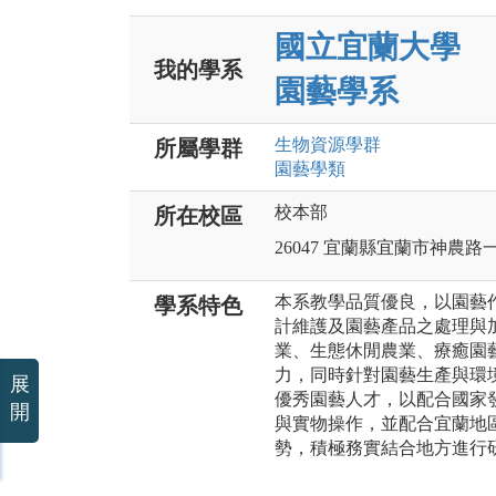
國立宜蘭大學
我的學系
園藝學系
生物資源
學群
所屬學群
園藝
學類
校本部
所在校區
26047 宜蘭縣宜蘭市神農路
本系教學品質優良，以園藝
學系特色
計維護及園藝產品之處理與
業、生態休閒農業、療癒園
力，同時針對園藝生產與環
展
優秀園藝人才，以配合國家
開
與實物操作，並配合宜蘭地
勢，積極務實結合地方進行