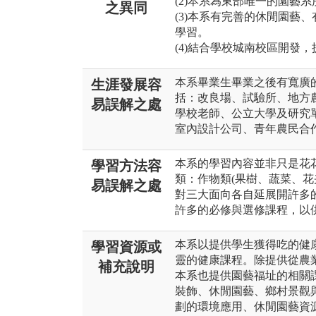
(2)本系為東部唯一的園藝系
之異同
(3)本系有完善的休閒園藝
學習。
(4)結合學校城南校區開發
本系畢業生畢業之後有寬廣
生涯發展容
括：改良場、試驗所、地方
易誤解之處
學校老師、公立大學及研究
室內設計公司、青年農民合
本系的學習內容並非只是花
學習方法容
類：作物類(果樹、蔬菜、花
易誤解之處
對三大面向各自延展開許多
許多的必修與選修課程，以
本系以提供學生獲得吃的健
學習資源或
靈的健康課程。除提供從農
補充說明
本系也提供園藝福址的相關
裝飾、休閒園藝、鄉村景觀
劃的環境應用、休閒園藝資