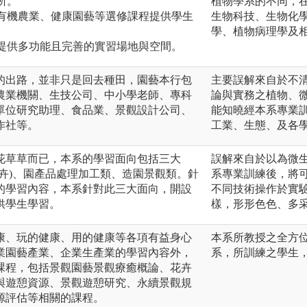
所。
植物學系的不同，
、有機農業、健康園藝等選修課程提供學生
生物科技、生物化
學、植物病理學及
，提供多功能且完善的實習場地與空間。
的出路，並非只是回去種田，園藝本行包
主要誤解來自於不
農業機關、生技公司、中小學老師、專科
論與實務之植物、
單位研究助理、食品業、景觀設計公司、
能知曉經本系專業
作社等。
工業、生態、及各
花草草而已，本系的學習面向包括三大
誤解來自於以為微
卉)、園產品處理加工類、造園景觀類。針
系專業訓練後，將
的學習內容，本系針對此三大面向，開設
不同技術操作於實
供學生學習。
樣，形形色色、多
康、玩的健康、用的健康等各項有益身心
本系所教授之全方
業園藝產業、企業生產業的學習內容外，
系，所訓練之學生
課程，包括景觀園藝景觀療癒概論、花卉
與遊憩資源、景觀遊憩研究、永續景觀規
源評估等相關的課程。