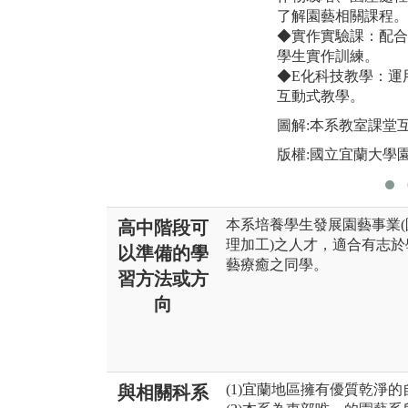
了解園藝相關課程。
◆實作實驗課：配合
學生實作訓練。
◆E化科技教學：運
互動式教學。
圖解:本系教室課堂
版權:國立宜蘭大學
本系培養學生發展園藝事業
高中階段可
理加工)之人才，適合有志
以準備的學
藝療癒之同學。
習方法或方
向
(1)宜蘭地區擁有優質乾淨
與相關科系