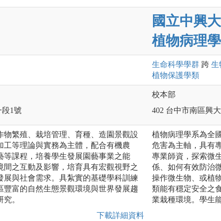
國立中興大
植物病理學
生命科學
學群
跨
生
植物保護
學類
校本部
一段1號
402 台中市南區興大
作物繁殖、栽培管理、育種、造園景觀設
植物病理學系為全
加工等理論與實務為主體，配合有機農
危害為主軸，具有
藝等課程，培養學生發展園藝事業之能
專業師資，探索微
境間之互動及影響，培育具有宏觀視野之
係、如何有效防治
發展與社會需求。具紮實的基礎學科訓練
操作微生物、或植
區豐富的自然生態景觀環境與世界發展趨
類能有穩定安全之
研究。
業栽種環境。學生
下載詳細資料