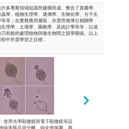
合許多專業領域知識所建構而成。整合了真菌學、
線蟲學、植物生理學、遺傳學、生物化學、分子生
學等等；在實務應用層面，亦需旁徵博引相關學
物生理學、土壤學、園藝學、及統計學等等，以達
游刃有餘的處理植物與微生物間之競爭關係。以上
課程中所需學習之目標，
系擁有優質的實習農場，提供
：使用光學顯微鏡與電子顯微鏡等設
校外參訪：本系師
經驗傳承
物病害樣品並分離、純化致病菌，再
民間企業進行校外
生實地參