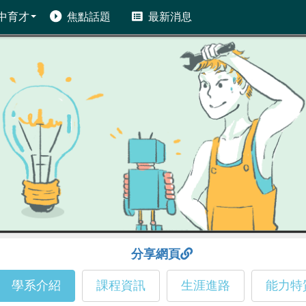
中育才
焦點話題
最新消息
分享網頁
學系介紹
課程資訊
生涯進路
能力特