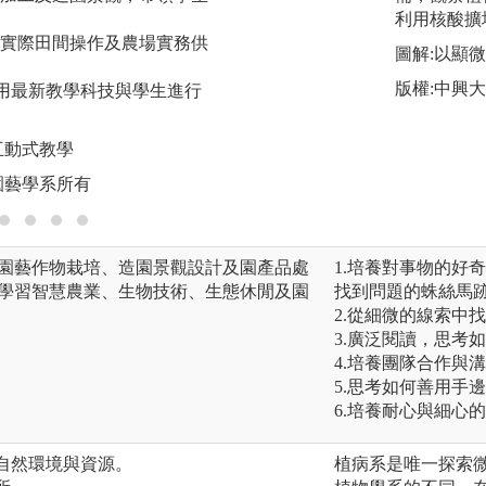
利用核酸擴
圖解:本校城南校區
實際田間操作及農場實務供
圖解:以顯
版權:國立宜蘭大學
版權:中興
用最新教學科技與學生進行
互動式教學
園藝學系所有
(園藝作物栽培、造園景觀設計及園產品處
1.培養對事物的好
於學習智慧農業、生物技術、生態休閒及園
找到問題的蛛絲馬
2.從細微的線索中
3.廣泛閱讀，思考
4.培養團隊合作與
5.思考如何善用手
6.培養耐心與細心
的自然環境與資源。
植病系是唯一探索