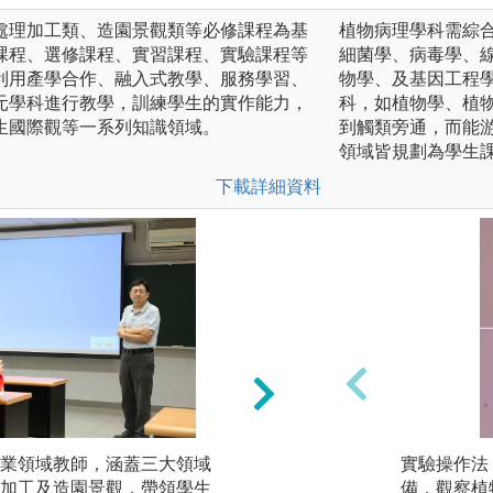
處理加工類、造園景觀類等必修課程為基
植物病理學科需綜
課程、選修課程、實習課程、實驗課程等
細菌學、病毒學、
利用產學合作、融入式教學、服務學習、
物學、及基因工程
元學科進行教學，訓練學生的實作能力，
科，如植物學、植
生國際觀等一系列知識領域。
到觸類旁通，而能
領域皆規劃為學生
下載詳細資料
業領域教師，涵蓋三大領域
農場實務操作：本
實驗操作法
加工及造園景觀，帶領學生
學生實作訓練。
備，觀察植