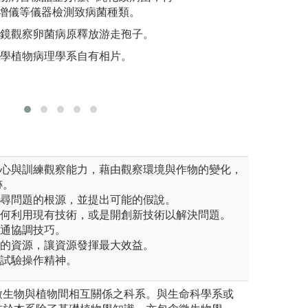
增儀等儀器檢測致病菌種類。
法，印證
實習農場
圖解:師生與農民
微鏡觀察卵菌病原釋放游走孢子。
圖解:授
所有
版權:國立宜蘭大
大學植物病理學系自有相片。
版權:中
奇心與訓練觀察能力，藉由觀察環境與作物的變化，
跡。
找尋問題的根源，並提出可能的假說。
如何利用現有技術，或是開創新技術以解決問題。
溝通協調技巧。
邊的資源，讓資源發揮最大效益。
的試驗操作精神。
微生物與植物間相互關係之科系。與生命科學系或