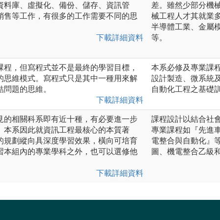
資料庫、虛擬化、備份、儲存、資訊管
差。雖然少部分機
銷售等工作，有很多的工作需要不同的思
械工程人才其就業
半導體工業、金屬
下載詳細資料
等。
課程，但寫程式並不是最終的學習目標，
本系必修及專業課
的思維模式。寫程式只是其中一種用來解
設計製造、微系統
結問題的思維。
自動化工程之基礎
下載詳細資料
見的相關科系即有近十種，有必要進一步
課程設計以結合社
。本系因此就資訊工程最核心的本質著
專業課程如『先進
的規劃縱向具深度學習效果，橫向可培育
電整合與自動化』等教
習本組內的專業學科之外，也可以選修他
圖、機電整合乙級和
下載詳細資料