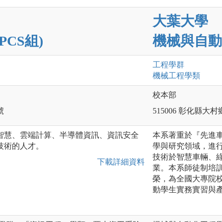
大葉大學
CS組)
機械與自動
工程
學群
機械工程
學類
校本部
號
515006 彰化縣大
智慧、雲端計算、半導體資訊、資訊安全
本系著重於『先進車
技術的人才。
學與研究領域，進
技術於智慧車輛、
下載詳細資料
業。本系師徒制培
榮，為全國大專院
動學生實務實習與