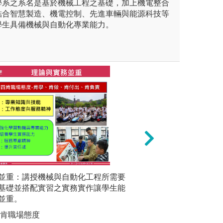
學系之系名是基於機械工程之基礎，加上機電整合
結合智慧製造、機電控制、先進車輛與能源科技等
學生具備機械與自動化專業能力。
未上傳圖片
並重：講授機械與自動化工程所需要
科技整合
具分析各類資料。
獨立思維：針對教
基礎並搭配實習之實務實作讓學生能
驗室參與
力。
並重。
研究與研
四肯職場態度
圖解:產學