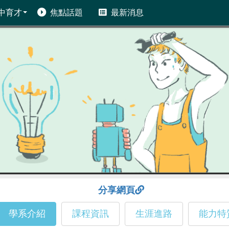
中育才
焦點話題
最新消息
分享網頁
學系介紹
課程資訊
生涯進路
能力特