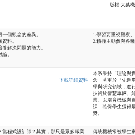
版權:大葉
另一個觀念的差異。
1.學習要重視觀察
類資料。
2.積極主動參與各
培養解決問題的能力。
討論。
。
本系秉持「理論與
下載詳細資料
念，著重於『先進車
學與研究領域，進
技術於智慧車輛、
業。以培育機械與
課，確保學生獲得
獎。
？當程式設計師？其實，那只是眾多職業
傳統機械常被學生