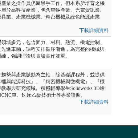
械產業之操作員仍屬黑手工作。但本系所培育之機
多屬於高科技產業，包含車輛產業、光電資訊業、
模具業、產業機械業、精密機械及綠色能源產業
下載詳細資料
程領域多元，包含固力、材料、熱流、機電控制、
及先進車輛，課程安排循序漸進，為完整的機械與
訓練，強調理論與實驗實作並重。
會趨勢與產業脈動為主軸，除基礎課程外，並提供
車輛與能源科技』、『精密機械與微機電』、『機
學與研究領域。積極輔導學生Solidworks 3D繪
CNC車、銑床乙級技術士等專業證照。
下載詳細資料