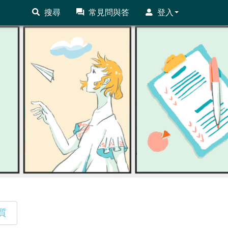
搜尋
常見問與答
登入
質