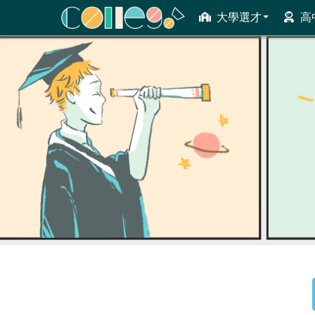
大學選才
高
ColleGo! 大學選才與高中育才輔助系統