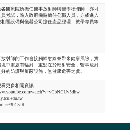
至各醫療院所擔任醫事放射師與醫學物理師，亦可
人員考試，進入政府機關擔任公職人員，亦或進入
療相關設備與儀器公司擔任產品經理、教學專員等
事放射師的工作會接觸輻射線並帶來健康風險，實
環境中處處有輻射，重點在於輻射安全，醫事放射
良好的防護與屏蔽設施，無健康危害之虞。
觀看更多相關資訊
.youtube.com/watch?v=vCbNCUv5dhw
.tcu.edu.tw
rl.cc/3bGylR