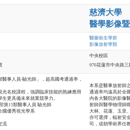
慈濟大學
醫學影像暨
醫藥衛生
學群
影像放射
學類
中央校區
號
970花蓮市中央路三
類醫事人員-驗光師」，超高國考通過率，
本系是醫事放射師
視光名校課程，強調臨床技能的熟練應用
通過率均遠高於全
學生更具備未來就業競爭力。
內各大醫院的影像
部第15類醫事人員 驗光師
射師與醫學物理師
全國優秀視光學系
大林、花蓮、玉里
亦可選擇，輻射安
交流
司，或朝學術界任