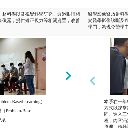
、材料學以及視覺科學研究，透過眼睛相
醫學影像暨放射科
查儀器，提供矯正視力等相關處置，改善
於醫學影像診斷及
學門，為現今醫學
m-Based Learning）
翻轉學習
本系在一年
方式以課堂
oblem-Base
圖解:翻轉學習
固。進入三
學系
版權:亞洲大學視光
程，內容涵
原理、儀器