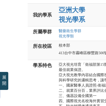
亞洲大學
我的學系
視光學系
醫藥衛生
學群
所屬學群
視光
學類
校本部
所在校區
413台中市霧峰區柳豐路500
亞大視光培育「衛福部第15
學系特色
最佳就業保證。
亞大視光教學內容結合國際
展
與科學研究的邏輯思考，讓
開
一、國家醫事人員證照-衛福
二、就業百分百，業界評比
三、儀器設備全國第一
四、國際視光名校海外實習