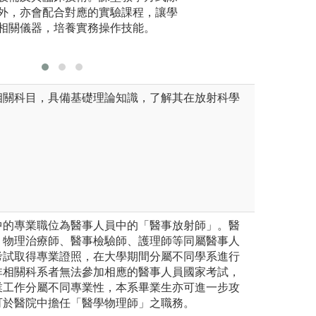
外，亦會配合對應的實驗課程，讓學
員與病患
相關儀器，培養實務操作技能。
的課程設
執照。
相關科目，具備基礎理論知識，了解其在放射科學
中的專業職位為醫事人員中的「醫事放射師」。醫
、物理治療師、醫事檢驗師、護理師等同屬醫事人
考試取得專業證照，在大學期間分屬不同學系進行
非相關科系者無法參加相應的醫事人員國家考試，
業工作分屬不同專業性，本系畢業生亦可進一步攻
可於醫院中擔任「醫學物理師」之職務。