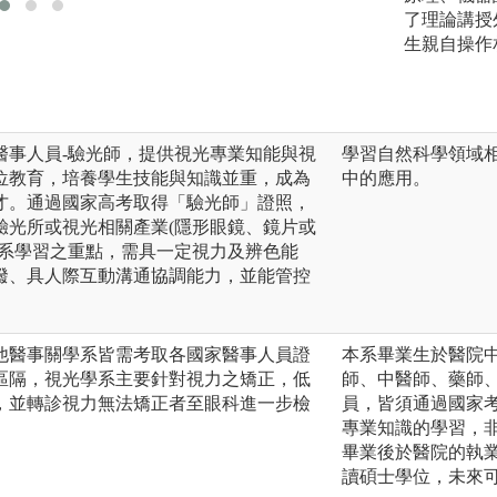
了理論講授
生親自操作
醫事人員-驗光師，提供視光專業知能與視
學習自然科學領域
位教育，培養學生技能與知識並重，成為
中的應用。
才。通過國家高考取得「驗光師」證照，
驗光所或視光相關產業(隱形眼鏡、鏡片或
本系學習之重點，需具一定視力及辨色能
潑、具人際互動溝通協調能力，並能管控
他醫事關學系皆需考取各國家醫事人員證
本系畢業生於醫院
區隔，視光學系主要針對視力之矯正，低
師、中醫師、藥師
，並轉診視力無法矯正者至眼科進一步檢
員，皆須通過國家
專業知識的學習，
畢業後於醫院的執
讀碩士學位，未來