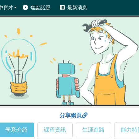
中育才
焦點話題
最新消息
分享網頁
學系介紹
課程資訊
生涯進路
能力特