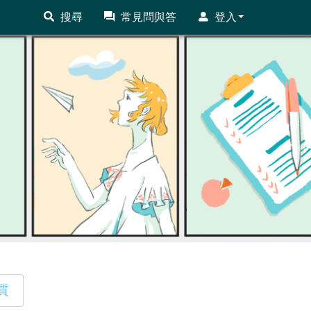
搜尋
常見問與答
登入
質