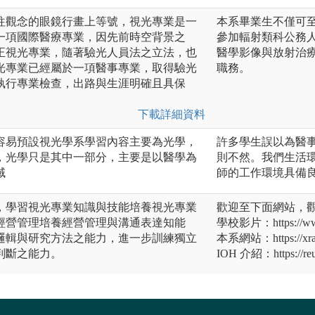
往觀念的眼鏡行畫上等號，視光專業是一
本系畢業生不僅可
一項國際醫療專業，因先前時空背景之
參加輻射類科公務
正視光專業，隨著驗光人員法之立法，也
醫學影像與放射治
光專業已經屬於一項醫事專業，取得驗光
職務。
執行專業檢查，出路與生涯明確且具保
下載詳細資料
容易預設視光學系學習內容主要為光學，
許多學生誤以為醫
，光學只是其中一部分，主要是以醫學為
則不然。我們生活
域
師的工作環境具備
，學習視光專業知識與技能培養視光專業
歡迎至下面網站，
經營管理培養經營管理與溝通表達知能
學校影片：https://www
邏輯與研究方法之能力，進一步訓練獨立
本系網站：https://xray
判斷之能力。
IOH 介紹：https://reu