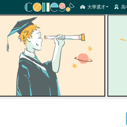
大學選才
高
ColleGo! 大學選才與高中育才輔助系統