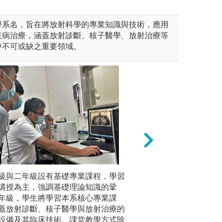
學系名，旨在將放射科學的專業知識與技術，應用
疾病治療，涵蓋放射診斷、核子醫學、放射治療等
中不可或缺之重要領域。
級與二年級設有基礎專業課程，學習
臨床實作訓練增加
三年級暑
講授為主，強調基礎理論知識的鞏
生將在全
圖解:臨床實作訓
年級，學生將學習本系核心專業課
核子醫學等
學系
版權:亞洲大學視
蓋放射診斷、核子醫學與放射治療的
習。實習
設備及其臨床技術。課堂教學方式除
中運用所