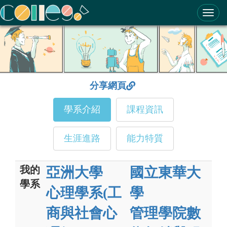
ColleGo! 大學選才與高中育才輔助系統
分享網頁
學系介紹
課程資訊
生涯進路
能力特質
我的
亞洲大學
國立東華大
學系
心理學系(工
學
商與社會心
管理學院數