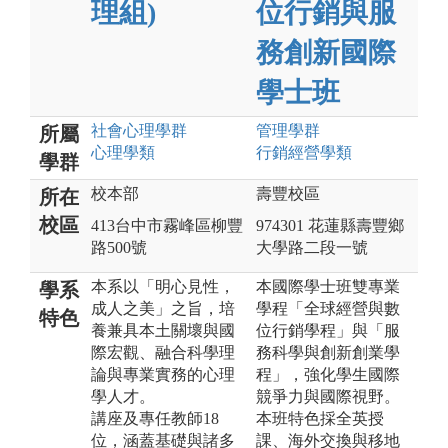
理組)
位行銷與服
務創新國際
學士班
社會心理
學群
管理
學群
所屬
心理
學類
行銷經營
學類
學群
校本部
壽豐校區
所在
校區
413台中市霧峰區柳豐
974301 花蓮縣壽豐鄉
路500號
大學路二段一號
本系以「明心見性，
本國際學士班雙專業
學系
成人之美」之旨，培
學程「全球經營與數
特色
養兼具本土關壞與國
位行銷學程」與「服
際宏觀、融合科學理
務科學與創新創業學
論與專業實務的心理
程」，強化學生國際
學人才。
競爭力與國際視野。
講座及專任教師18
本班特色採全英授
位，涵蓋基礎與諸多
課、海外交換與移地