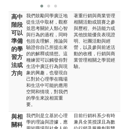
我們鼓勵同學廣泛地
著重行銷與商業管理
高中
從生活中取材，觀察
相關活動或競賽之參
階段
並思考關於人類心智
與歷程、外語能力或
可以
與行為的過程，同時
其他技能優良表現證
準備
包括去理解、推論與
明、社團活動與經
驗證你自己所提出來
營，以及參與前述活
的學
的的解釋或猜想。這
動的收穫，行銷與商
習方
種練習可以觸發你對
業管理相關之學習經
法或
生活中廣泛行為與現
驗。
方向
象的興趣，也發現自
己對於心理學在職場
和生活中可能的應用
空間和情境，對我們
的學生來說相當重
要。
我們則是立基於心理
目前行銷科系少有時
與相
學的理論與證據，應
兼具全英授課且為數
關科
用於職場與社會人的
位行銷及服務創新雙