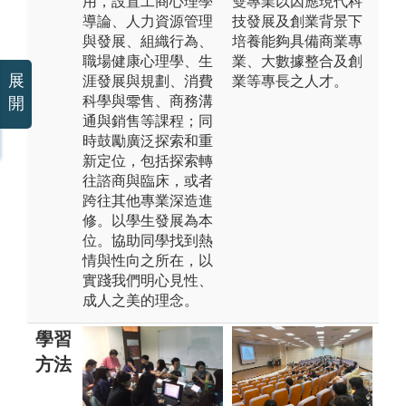
用，設置工商心理學
雙專業以因應現代科
導論、人力資源管理
技發展及創業背景下
與發展、組織行為、
培養能夠具備商業專
職場健康心理學、生
業、大數據整合及創
展
涯發展與規劃、消費
業等專長之人才。
科學與零售、商務溝
開
通與銷售等課程；同
時鼓勵廣泛探索和重
新定位，包括探索轉
往諮商與臨床，或者
跨往其他專業深造進
修。以學生發展為本
位。協助同學找到熱
情與性向之所在，以
實踐我們明心見性、
成人之美的理念。
學習
方法