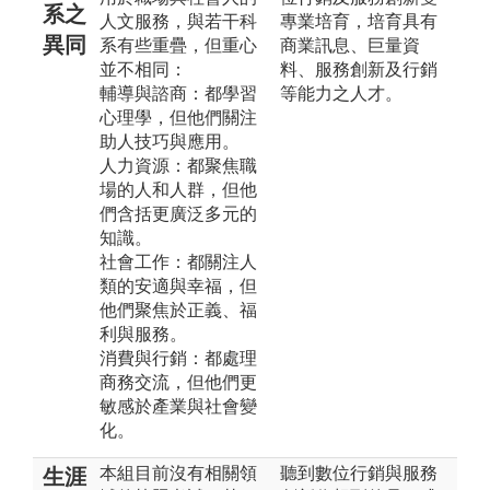
系之
人文服務，與若干科
專業培育，培育具有
異同
系有些重疊，但重心
商業訊息、巨量資
並不相同：
料、服務創新及行銷
輔導與諮商：都學習
等能力之人才。
心理學，但他們關注
助人技巧與應用。
人力資源：都聚焦職
場的人和人群，但他
們含括更廣泛多元的
知識。
社會工作：都關注人
類的安適與幸福，但
他們聚焦於正義、福
利與服務。
消費與行銷：都處理
商務交流，但他們更
敏感於產業與社會變
化。
本組目前沒有相關領
聽到數位行銷與服務
生涯