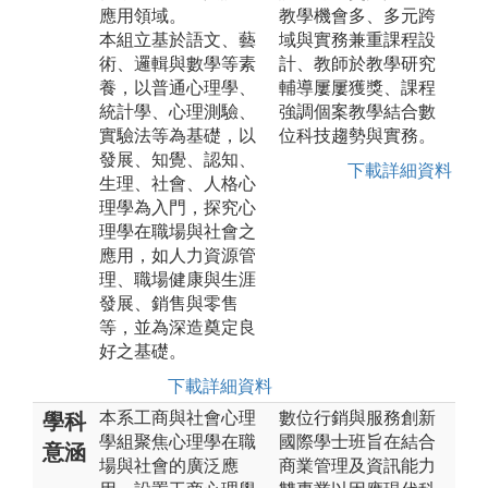
應用領域。
教學機會多、多元跨
本組立基於語文、藝
域與實務兼重課程設
術、邏輯與數學等素
計、教師於教學研究
養，以普通心理學、
輔導屢屢獲獎、課程
統計學、心理測驗、
強調個案教學結合數
實驗法等為基礎，以
位科技趨勢與實務。
發展、知覺、認知、
下載詳細資料
生理、社會、人格心
理學為入門，探究心
理學在職場與社會之
應用，如人力資源管
理、職場健康與生涯
發展、銷售與零售
等，並為深造奠定良
好之基礎。
下載詳細資料
本系工商與社會心理
數位行銷與服務創新
學科
學組聚焦心理學在職
國際學士班旨在結合
意涵
場與社會的廣泛應
商業管理及資訊能力