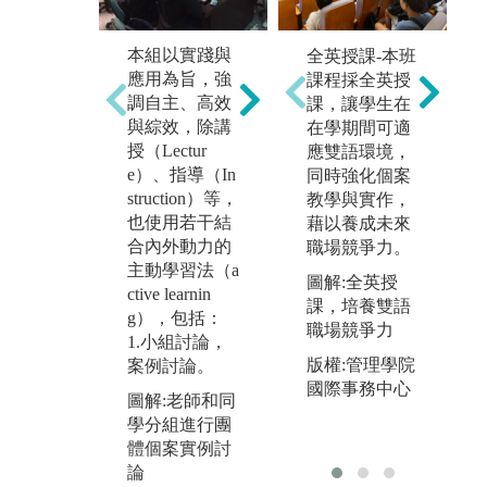
本組以實踐與
3
2.以個案研討
全英授課-本班
應用為旨，強
（P
與研究（Case
課程採全英授
調自主、高效
d
Teaching）為
課，讓學生在
與綜效，除講
（P
主的教學。
在學期間可適
授（Lectur
d
應雙語環境，
圖解:廖瑞銘老
e）、指導（In
習
同時強化個案
師和同學進行
struction）等，
L
教學與實作，
小組教學及個
也使用若干結
藉以養成未來
圖
案討論
合內外動力的
職場競爭力。
旻
主動學習法（a
學
圖解:全英授
ctive learnin
的
課，培養雙語
g），包括：
職場競爭力
1.小組討論，
版權:管理學院
案例討論。
國際事務中心
圖解:老師和同
學分組進行團
體個案實例討
論