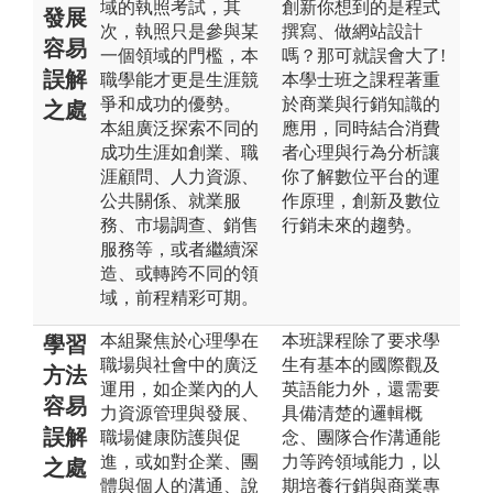
域的執照考試，其
創新你想到的是程式
發展
次，執照只是參與某
撰寫、做網站設計
容易
一個領域的門檻，本
嗎？那可就誤會大了!
誤解
職學能才更是生涯競
本學士班之課程著重
爭和成功的優勢。
於商業與行銷知識的
之處
本組廣泛探索不同的
應用，同時結合消費
成功生涯如創業、職
者心理與行為分析讓
涯顧問、人力資源、
你了解數位平台的運
公共關係、就業服
作原理，創新及數位
務、市場調查、銷售
行銷未來的趨勢。
服務等，或者繼續深
造、或轉跨不同的領
域，前程精彩可期。
本組聚焦於心理學在
本班課程除了要求學
學習
職場與社會中的廣泛
生有基本的國際觀及
方法
運用，如企業內的人
英語能力外，還需要
容易
力資源管理與發展、
具備清楚的邏輯概
誤解
職場健康防護與促
念、團隊合作溝通能
進，或如對企業、團
力等跨領域能力，以
之處
體與個人的溝通、說
期培養行銷與商業專