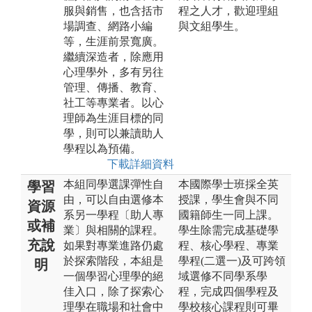
服與銷售，也含括市
程之人才，歡迎理組
場調查、網路小編
與文組學生。
等，生涯前景寬廣。
繼續深造者，除應用
心理學外，多有另往
管理、傳播、教育、
社工等專業者。以心
理師為生涯目標的同
學，則可以兼讀助人
學程以為預備。
下載詳細資料
本組同學選課彈性自
本國際學士班採全英
學習
由，可以自由選修本
授課，學生會與不同
資源
系另一學程〔助人專
國籍師生一同上課。
或補
業〕與相關的課程。
學生除需完成基礎學
充說
如果對專業進路仍處
程、核心學程、專業
於探索階段，本組是
學程(二選一)及可跨領
明
一個學習心理學的絕
域選修不同學系學
佳入口，除了探索心
程，完成四個學程及
理學在職場和社會中
學校核心課程則可畢