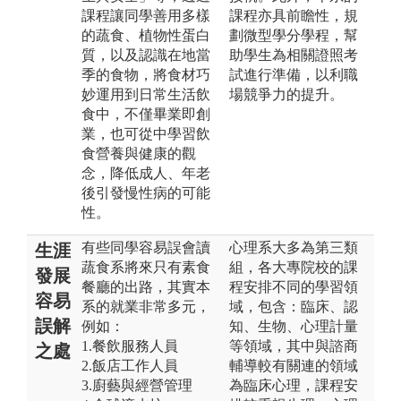
課程讓同學善用多樣
課程亦具前瞻性，規
的蔬食、植物性蛋白
劃微型學分學程，幫
質，以及認識在地當
助學生為相關證照考
季的食物，將食材巧
試進行準備，以利職
妙運用到日常生活飲
場競爭力的提升。
食中，不僅畢業即創
業，也可從中學習飲
食營養與健康的觀
念，降低成人、年老
後引發慢性病的可能
性。
有些同學容易誤會讀
心理系大多為第三類
生涯
蔬食系將來只有素食
組，各大專院校的課
發展
餐廳的出路，其實本
程安排不同的學習領
容易
系的就業非常多元，
域，包含：臨床、認
誤解
例如：
知、生物、心理計量
1.餐飲服務人員
等領域，其中與諮商
之處
2.飯店工作人員
輔導較有關連的領域
3.廚藝與經營管理
為臨床心理，課程安