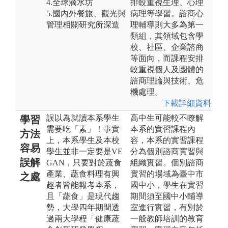
4.全球滴水坊
排較重視生理、心理
5.國內外餐旅、觀光與
病理等學習。諮商心
管理相關研究所深造
理輔導則大多為第一
類組，其領域包含學
校、社區、企業諮商
等面向，而課程安排
較重視個人及團體的
諮商理論與技術、危
機處理。
下載詳細資料
誤以為就讀本系學生
高中生可能較不瞭解
學習
需要吃「素」！事實
本系的實習課程內
方法
上，本系學生及本校
容，本系的實習課程
容易
學生並非一定要是VE
分為個別諮商實習與
誤解
GAN，只要對於蔬食
組織實習。個別諮商
產業、蔬食料理有興
實習的場域為臺中市
之處
趣者皆能報考本系，
國中小，學生在實習
且「蔬食」是現代趨
期間須至國中小輔導
勢，大學四年期間透
室進行實習，有別於
過兩大學程「健康蔬
一般教師培訓的教育