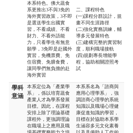
本系特色。佛大蔬食
系更推出3不與3免的
二、課程特色
海外實習政策，3不即
(一)課程分群設計，規
是選送學生出國實
畫不同生涯路徑
習，不看成績、不看
(二)強化實務訓練，輔
財力、不看外語能
導多元發展特色
力，只看學生有無意
(三)建構完整的實習制
願學，3免即是赴國外
度，順利職場接軌
實習，免機票費、免
(四)規劃專長增能學
住宿費、免膳食費，
程，協助相關證照考
讓同學們無負擔的赴
試
海外實習
本系定位為「產業學
本系系名為「諮商與
學科
系」，係以培育蔬食
應用心理學系」，強
意涵
產業人才為學系發展
調諮商心理學的系統
目標。因此，在課程
知識以及職場心理健
安排上除了理論基礎
康促進知識的學習，
課程外，更強調理論
目標在於協助本系學
在職場上之應用及職
生涵容多元文化素養
場基礎實務能力之培
以及具備助人工作的