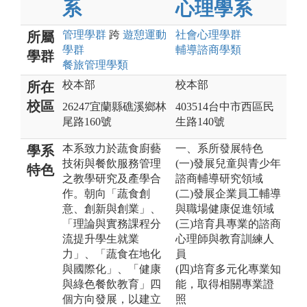
系
心理學系
管理
學群
跨
遊憩運動
社會心理
學群
所屬
學群
輔導諮商
學類
學群
餐旅管理
學類
校本部
校本部
所在
校區
26247宜蘭縣礁溪鄉林
403514台中市西區民
尾路160號
生路140號
本系致力於蔬食廚藝
一、系所發展特色
學系
技術與餐飲服務管理
(一)發展兒童與青少年
特色
之教學研究及產學合
諮商輔導研究領域
作。朝向「蔬食創
(二)發展企業員工輔導
意、創新與創業」、
與職場健康促進領域
「理論與實務課程分
(三)培育具專業的諮商
流提升學生就業
心理師與教育訓練人
力」、「蔬食在地化
員
與國際化」、「健康
(四)培育多元化專業知
與綠色餐飲教育」四
能，取得相關專業證
個方向發展，以建立
照