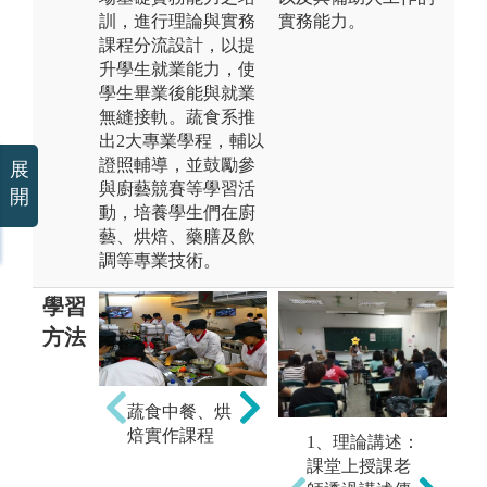
訓，進行理論與實務
實務能力。
課程分流設計，以提
升學生就業能力，使
學生畢業後能與就業
無縫接軌。蔬食系推
出2大專業學程，輔以
證照輔導，並鼓勵參
展
與廚藝競賽等學習活
開
動，培養學生們在廚
藝、烘焙、藥膳及飲
調等專業技術。
學習
方法
蔬食中餐、烘
焙實作課程
活
創新創業．體
1、理論講述：
心
驗課程
課堂上授課老