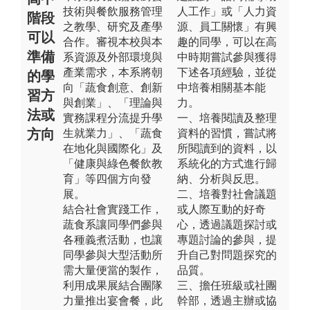
技術與餐飲服務管理
人工作」或「人力資
階段
之教學、研究及產學
源、員工關懷」有興
可以
合作。審視本校與本
趣的同學，可以在高
準備
系資源及外部環境與
中時期嘗試參與獲得
產業需求，本系將朝
下述各項經驗，並從
的學
向「蔬食創意、創新
中培養相關基本能
習方
與創業」、「理論與
力。
法或
實務課程分流提升學
一、培養閱讀及整理
方向
生就業力」、「蔬食
資料的習慣，嘗試將
在地化與國際化」及
所閱讀到的資料，以
「健康與綠色餐飲教
系統化的方式進行歸
育」等四個方向發
納、分析與反思。
展。
二、培養對社會議題
結合社會實踐工作，
或人際互動的好奇
蔬食系讓同學們參與
心，透過議題探討或
各種義煮活動，也讓
專題討論的參與，提
同學參與大型活動所
升自己對問題探究的
需大量便當的製作，
品質。
利用成果展結合團隊
三、擔任班級或社團
力量推出宴會餐，此
幹部，透過主辦或協