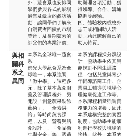
外，蔬食系也安排同
助辦理各項活動，獲
學們參與各式的展場
得領導、合作、溝通
展售及飯店的參訪活
協調等經驗。
動，讓同學們了解來
四、體驗校內或校外
自消費者回饋的市場
志工或相關助人活
聲音，及長期茹素的
動，藉此瞭解自己的
師父們的專業評價。
助人特質。
本系為全球唯一蔬食
本系的課程採分群設
與相
系
計，協助學生依其興
關科
佛光大學蔬食系為全
趣規劃不同生涯路
系之
球唯一，本系強調
徑，包括兒童與青少
異同
「做中學」，課程多
年輔導諮商工作、企
元，除了基本蔬食廚
業員工輔導與職場心
藝及管理課程外，另
理健康促進工作等。
開設「創意蔬果裝飾
本系課程相當強調實
藝術」、「全素烘
務能力的培養，因此
焙」等時尚蔬食課
本系建構完整的實習
程，以及「營養與膳
制度，協助學生能順
食設計」、「食品衛
利進行學校與職場的
生與安全」等，透過
接軌。此外，本系的