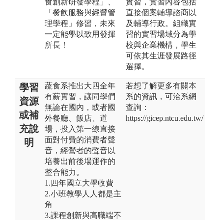
食創新研發學程」、
實習，實習內容包括
「餐飲服務與經營管
直接個案輔導諮商以
理學程」修習，未來
及輔導行政。組織實
一定能學以致用發揮
習的實習場域分為學
所長！
校與企業機構，學生
可依其生涯發展路徑
選擇。
蔬食系推出大四全年
若想了解更多有關本
學習
有薪實習，讓同學們
系的資訊，可洽系網
資源
無論在國內，或者國
查詢：
或補
外餐廳、飯店、道
https://gicep.ntcu.edu.tw/
充說
場，投入第一線直接
面對付費的消費者聲
明
音，經營者的聲音以
培養出前後場運作的
整合能力。
1.四年國立大學收費
2.小班教學人人都是主
角
3.課程創新與高職端不