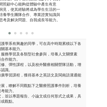
正舊有的知識內容。老師的角
間照顧中心能夠從體驗中產生有意
真實的人
進行(協助主席維持團隊討論動
圖解:健康餐飲實
洞見，使其經驗將成為學生生活的一
圖像所傳
行)
培養學生團隊合作、專業證實知識與
的位置關
思考及解決問題、自我成長等能力。
學員可以
肉、神經
照護學系有興趣的同學，可在高中時期累積以下各
相關基本能力。
、服務學習及各類型社會參與，培養人文關懷素
通合作能力。
選修、彈性課程，以及校外醫療相關營隊活動，增
本認識。
加廣學習課程，獲得基本之英語文及閩南語溝通能
發展，瞭解不同觀點下之醫療照護事件剖析，培養
思考能力。
究，並以專題報告、小論文或任何形式之成果，具
果或觀點。