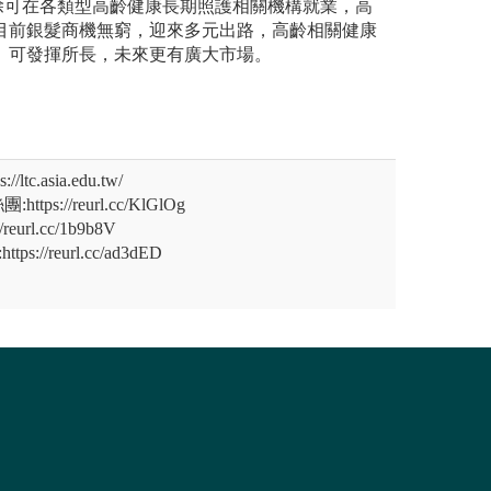
除可在各類型高齡健康長期照護相關機構就業，高
 目前銀髮商機無窮，迎來多元出路，高齡相關健康
 可發揮所長，未來更有廣大市場。
tc.asia.edu.tw/
s://reurl.cc/KlGlOg
eurl.cc/1b9b8V
s://reurl.cc/ad3dED