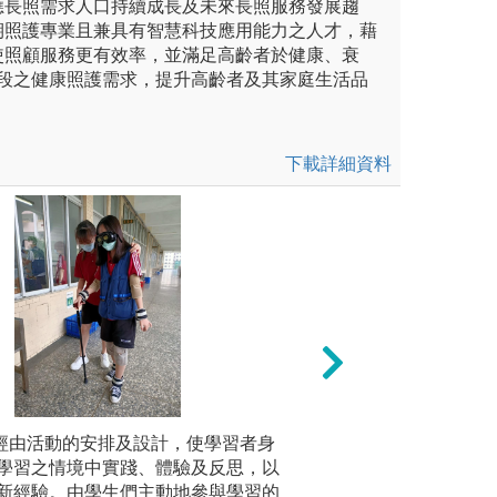
應長照需求人口持續成長及未來長照服務發展趨
期照護專業且兼具有智慧科技應用能力之人才，藉
使照顧服務更有效率，並滿足高齡者於健康、衰
階段之健康照護需求，提升高齡者及其家庭生活品
下載詳細資料
未上傳圖片
: 經由活動的安排及設計，使學習者身
實作法：如健康餐
大體解剖
透過問題或情境誘發學生思
學習之情境中實踐、體驗及反思，以
過程，以了解各過
讓學習者
標，學生進行自我導向式研
新經驗。由學生們主動地參與學習的
技巧。
參觀大體