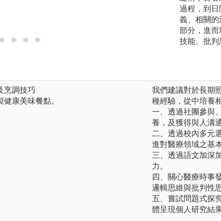
讀，增進新知或修
過程，到日
色是來導引討論的
義、相關的
力，並督導工作的進
部分，進而
技能、批判
及烹調技巧
我們建議對於長期
製健康美味餐點。
種經驗，從中培養
一、透過社團參與
養，及獲得與人溝
二、透過校內多元
進對醫療領域之基
三、透過語文加深
力。
四、關心醫療時事
邏輯思維與批判性
五、嘗試問題式探
體呈現個人研究結