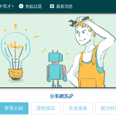
中育才
焦點話題
最新消息
分享網頁
學系介紹
課程資訊
生涯進路
能力特