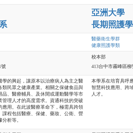
亞洲大學
系
長期照護學
醫藥衛生
學群
健康照護
學類
校本部
1號
413台中市霧峰區柳
醫學的興起，讓原本以治療病人為主之醫
本學系在培育具呼
各類民眾之健康產業。相關之保健食品與
智慧科技應用、跨
用品、醫療輔具、及休閒或運動醫學等市
人才。
業管理人才的高度需求。資通科技的突破
的應用。在此波醫療革命下，極需具跨領
。課程包括醫療、保健、藥妝、公衛、營
據分析等。