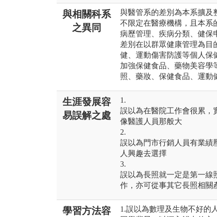
與醫管系的差別為本系擴及
與相關科系
不限定在醫療機構，且本系
之異同
病歷管理、疾病分類、健保
差別在以群眾健康管理為目
健、運動傷害防護等個人保
加強保健食品、藥物美容學
照、藥妝、保健食品、運動
1.
生涯發展容
誤以為在醫院工作會很累，
易誤解之處
像醫護人員那般大
2.
誤以為門市行銷人員有業績
人興趣去選擇
3.
誤以為長照就一定是第一線
作，亦可從事其它長照相關
1.誤以為數理及生物不好的
學習方法容