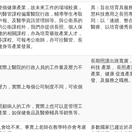
整個健康產業，故未來工作的場域較廣，
異：旨在培育具服
的醫管課程偏重醫院行政，輔導學生考取
慧科技應用之長照
申報、及醫學資訊管理師等。與公衛系的
同：以「連續、整
的公衛課程外，我們亦提供長照、個人保
醫療、以培育優秀
健的相關課程，亦為培育藥妝產業人才，
等課程。可報考公衛師，亦可往醫管、長
健身等產業發展。
長期照護出路寬廣
實際上醫院的行政人員的工作量及壓力不
科技 產業 、長照
產業、健康 促進
發、及服務之職務
壓力，實際上每個公司制度不同，可依個
照顧病人的工作，實際上也可以是管理工
產業，如保健食品及醫療輔具等銷售等。
人會唸不來。事實上老師在教學時亦會考慮
多數國家已趨近於