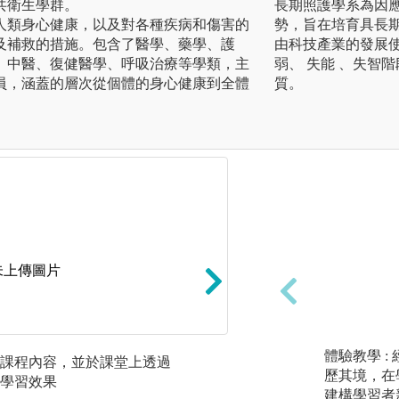
共衛生學群。
長期照護學系為因
人類身心健康，以及對各種疾病和傷害的
勢，旨在培育具長
及補救的措施。包含了醫學、藥學、護
由科技產業的發展
、中醫、復健醫學、呼吸治療等學類，主
弱、 失能 、失智
員，涵蓋的層次從個體的身心健康到全體
質。
未上傳圖片
體驗教學 
課程內容，並於課堂上透過
問題導向學習法：
歷其境，在
學習效果
考，並建立學習目
建構學習者