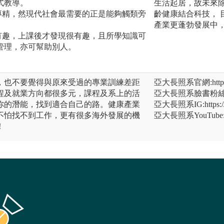
式教導。
生活起居，故未來
專精，然現代社會最需要的正是能夠觸類旁
齡健康結合科技，
產業更蓬勃發展中，
有趣，上課後才發現很有趣，且所學知識可
管理，亦可幫助別人。
，也不要覺得與原來受過的專業訓練差距
亞大長照系官網:https://l
程及就業方向都很多元，課程及系上的活
亞大長照系臉書粉絲團:http
你的潛能，找到適合自己的路。健康產業
亞大長照系IG:https://r
不怕找不到工作，更有很多海外發展的機
亞大長照系YouTube:http
！