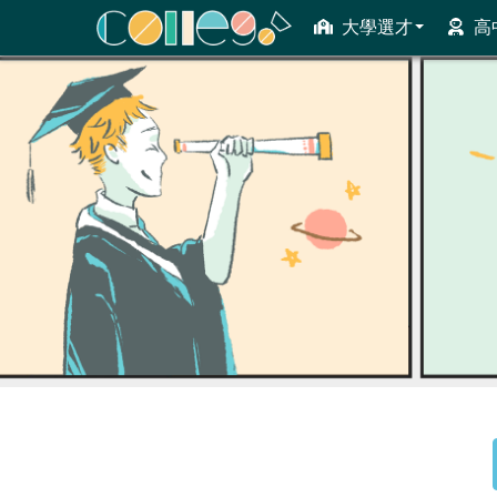
大學選才
高
ColleGo! 大學選才與高中育才輔助系統