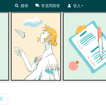
搜尋
常見問與答
登入
質