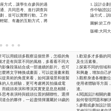
座方式，讓學生在參與的過
【電影實務拍攝】
1. 設計
通、共同思考、進行調查與
一，藉由上課學得
作中驗證設
劃，並可以實際行動。工作
組，以好萊塢的手
論方式，訓
輕鬆、有趣的互動方式，將
提供之電影級專業
圖解:於工
前期規劃、拍攝執
版權:大同
一部作品。本系以
常需要的廣告片與
常可以用鏡頭多觀察這個世界，怎樣的角
1.歡迎多才多藝的
圖才是有與眾不同的風格，多看看不同大
及生活素養。
的影像段落結合成一部連續的影片。也可
2.探索不同的領域
怎麼將文字轉換成畫面，可以從漫畫來觀
和興趣，增加自己
以從美術的角度來看，如何讓場景和後製
3.觀察身邊各種數
殊的人生經驗，更可考慮將其拍攝成電
使用者體驗等方面
。而鏡頭表演和導演其實更是息息相關，
達。
多思考表演時與鏡頭位置的關聯性。選擇
4.閱讀設計相關的
同道合的夥伴，一起盡情揮灑屬於18歲的
如何發現問題和解
5.參觀或參加設計
其他設計愛好者交