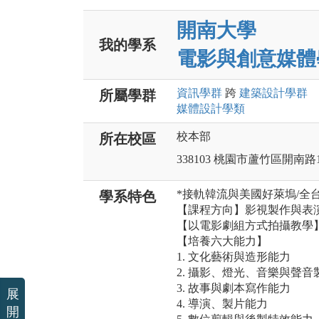
開南大學
我的學系
電影與創意媒體
資訊
學群
跨
建築設計
學群
所屬學群
媒體設計
學類
校本部
所在校區
338103 桃園市蘆竹區開南路
*接軌韓流與美國好萊塢/全
學系特色
【課程方向】影視製作與表
【以電影劇組方式拍攝教學
【培養六大能力】
1. 文化藝術與造形能力
2. 攝影、燈光、音樂與聲音
3. 故事與劇本寫作能力
展
4. 導演、製片能力
開