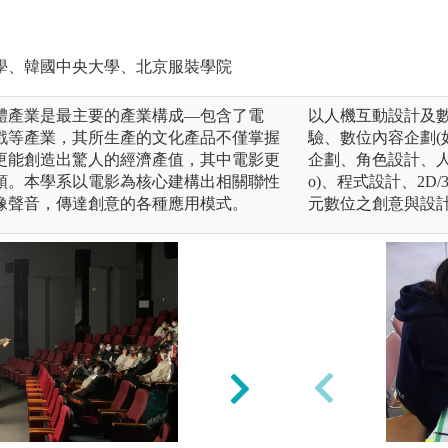
學、韓國中央大學、北京服裝學院
體產業是最主要的產業構成—包含了電
以人機互動設計及數
戲等產業，其所生產的文化產品不僅掌握
驗、數位內容企劃(
更能創造出驚人的經濟產值，其中電影更
企劃、角色設計、人機
頭。本學系以電影為核心建構出相關聯性
o)、程式設計、2
像聲音，傳達創意的各種應用模式。
元數位之創意與設