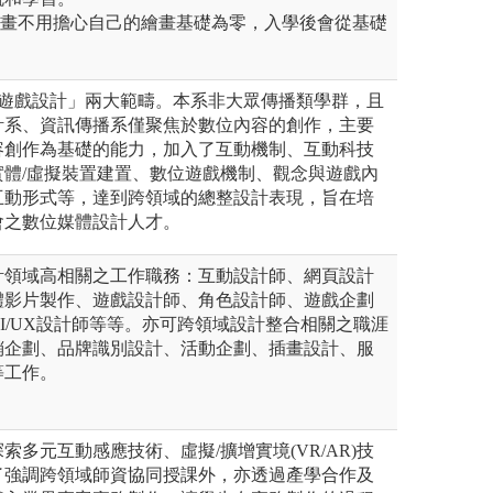
繪畫不用擔心自己的繪畫基礎為零，入學後會從基礎
+遊戲設計」兩大範疇。本系非大眾傳播類學群，且
計系、資訊傳播系僅聚焦於數位內容的創作，主要
容創作為基礎的能力，加入了互動機制、互動科技
實體/虛擬裝置建置、數位遊戲機制、觀念與遊戲內
互動形式等，達到跨領域的總整設計表現，旨在培
會之數位媒體設計人才。
計領域高相關之工作職務：互動設計師、網頁設計
體影片製作、遊戲設計師、角色設計師、遊戲企劃
I/UX設計師等等。亦可跨領域設計整合相關之職涯
銷企劃、品牌識別設計、活動企劃、插畫設計、服
等工作。
索多元互動感應技術、虛擬/擴增實境(VR/AR)技
了強調跨領域師資協同授課外，亦透過產學合作及