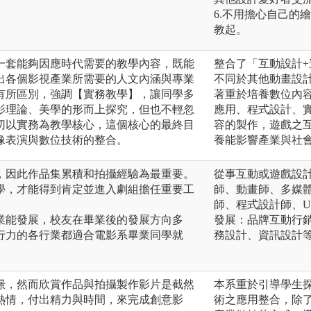
6.不用擔心自己的
教起。
一套能夠因應時代需要的教學內容，既能
整合了「互動設計
出各個影視產業所需要的人文內涵與專業
不同於其他動畫設
有所區別，強調【實務教學】，讓同學多
著重於培養數位內
影理論、美學的形而上探究，但也不輕忽
應用、程式設計、
切以實務為教學核心，這個核心的最終目
容的製作，遊戲之
表演與數位技術的整合。​
養能影響產業與社
，因此作品集累積和拍攝經驗為最重要。
從事互動或遊戲設
學，才能得到肯定並進入劇組擔任重要工
師、動畫師、多媒
師、程式設計師、U
業能發展，校友在畢業後的發展方向多
發展：品牌互動行
行力的各行業都適合電影系畢業同學就
務設計、資訊設計
憬，然而欣賞作品與拍攝製作影片是截然
本系重於引導學生探
熱情，付出精力與時間，來完成創意影
術之應用整合，除