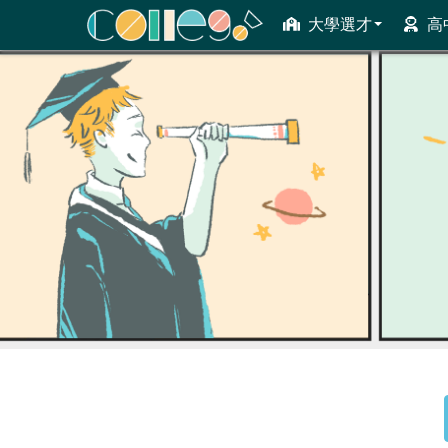
大學選才
高
ColleGo! 大學選才與高中育才輔助系統