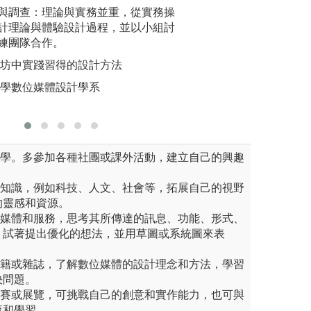
 為本系最主要的學習方式之
企劃與調查：理論與實務並重，從實務操
【舉行影展與鼓勵
2. 業師
基礎知識後，實際組成拍攝劇
計理論與體驗設計過程，並以小組討
每學期會進行三次
授課，提
法與專業分工，並採用系上所
練團隊合作。
作品進行評論與指
的可行性
設備，來進行拍攝的工作。從
各大小影展磨練技
作坊中實踐習得的設計方法
圖解:大四
行階段、後製剪接等完整呈現
作品。照片為今年
大學數位媒體設計學系
版權:大同
電影拍攝為主，並涉獵業界非
影比賽第三名的頒
MV製作專業。
同學。多參加各種社團或課外活動，建立自己的興趣
和知識，例如科技、人文、社會等，拓展自己的視野
的靈感和資源。
位媒體和服務，思考其所傳達的訊息、功能、形式、
，試著提出優化的想法，並用草圖或系統圖來表
書籍或雜誌，了解數位媒體的設計理念和方法，學習
決問題。
競賽或展覽，可挑戰自己的創意和實作能力，也可與
流和學習。