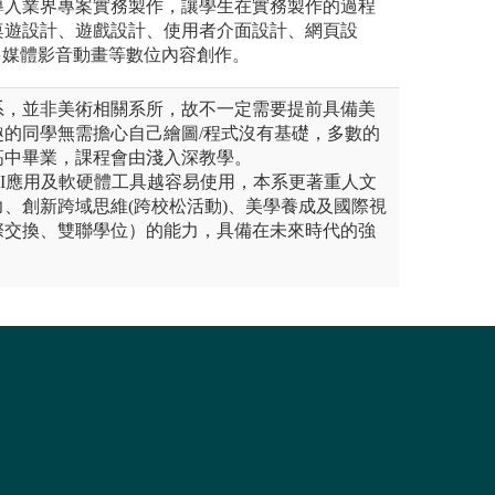
導入業界專案實務製作，讓學生在實務製作的過程
桌遊設計、遊戲設計、使用者介面設計、網頁設
多媒體影音動畫等數位內容創作。
計系，並非美術相關系所，故不一定需要提前具備美
趣的同學無需擔心自己繪圖/程式沒有基礎，多數的
高中畢業，課程會由淺入深教學。
種AI應用及軟硬體工具越容易使用，本系更著重人文
、創新跨域思維(跨校松活動)、美學養成及國際視
際交換、雙聯學位）的能力，具備在未來時代的強