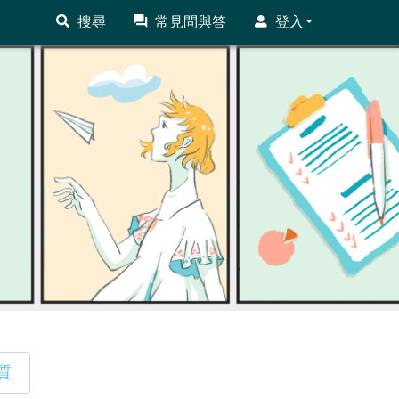
搜尋
常見問與答
登入
質