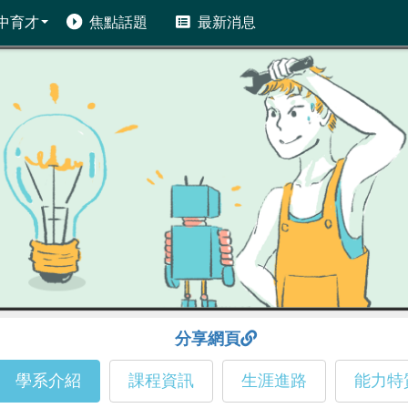
中育才
焦點話題
最新消息
分享網頁
學系介紹
課程資訊
生涯進路
能力特