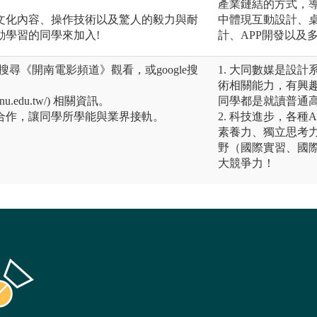
產業鏈結的方式，
文化內容、操作技術以及驚人的毅力與耐
中體現互動設計、
動學習的同學來加入!
計、APP開發以及
上搜尋《開南電影頻道》觀看，或google搜
1. 大同數媒是設
術相關能力，有興
knu.edu.tw/) 相關資訊。
同學都是就讀普通
合作，讓同學所學能與業界接軌。
2. 科技進步，各
素養力、獨立思考力
野（國際實習、國
大競爭力！