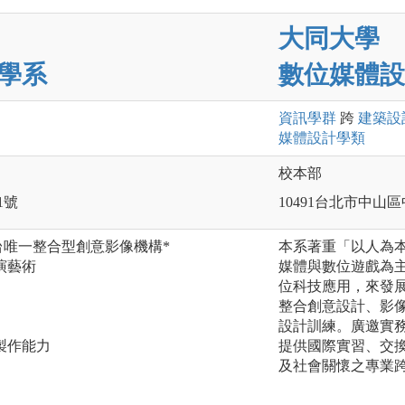
大同大學
學系
數位媒體設
資訊
學群
跨
建築設
媒體設計
學類
校本部
1號
10491台北市中山
台唯一整合型創意影像機構*
本系著重「以人為
演藝術
媒體與數位遊戲為
】
位科技應用，來發
整合創意設計、影像
設計訓練。廣邀實
製作能力
提供國際實習、交
及社會關懷之專業