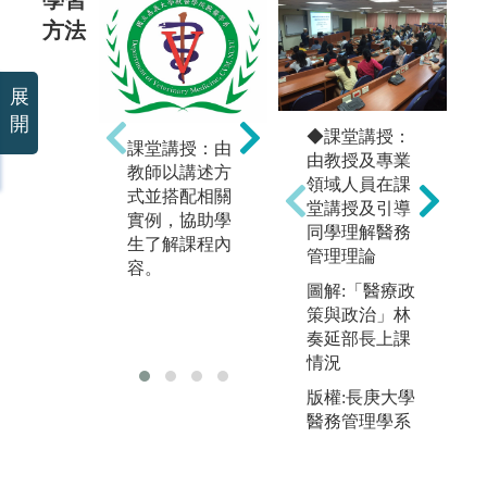
方法
展
開
◆課堂講授：
課堂講授：由
團隊學習：藉
實
由教授及專業
教師以講述方
由分組報告或
學
領域人員在課
式並搭配相關
實作，學習人
教
堂講授及引導
實例，協助學
際交流及合
過
同學理解醫務
生了解課程內
作，相互啟發
學
管理理論
容。
與激盪。
關
圖解:「醫療政
策與政治」林
奏延部長上課
情況
版權:長庚大學
醫務管理學系