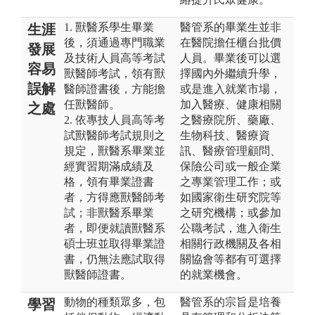
1. 獸醫系學生畢業
醫管系的畢業生並非
生涯
後，須通過專門職業
在醫院擔任櫃台批價
發展
及技術人員高等考試
人員。畢業後可以選
容易
獸醫師考試，領有獸
擇國內外繼續升學，
誤解
醫師證書後，方能擔
或是進入就業市場，
任獸醫師。
加入醫療、健康相關
之處
2. 依專技人員高等考
之醫療院所、藥廠、
試獸醫師考試規則之
生物科技、醫療資
規定，獸醫系畢業並
訊、醫療管理顧問、
經實習期滿成績及
保險公司或一般企業
格，領有畢業證書
之專業管理工作；或
者，方得應獸醫師考
如國家衛生研究院等
試；非獸醫系畢業
之研究機構；或參加
者，即便就讀獸醫系
公職考試，進入衛生
碩士班並取得畢業證
相關行政機關及各相
書，仍無法應試取得
關協會等都有可選擇
獸醫師證書。
的就業機會。
動物的種類眾多，包
醫管系的宗旨是培養
學習