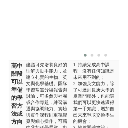
建議可先培養良好的
1. 持續完成高中課
高中
理解與動手能力，並
程，沒有任何知識是
階段
建立扎實的生物、英
未來用不到的；
可以
文與化學基礎。團隊
2. 加強英文能力，除
準備
學習常需分組報告與
了可達到長庚大學的
討論，可多參與社團
畢業門檻外，也能讓
的學
或合作專題，練習溝
我們可以更快速獲得
習方
通與協調能力。實驗
第一手知識，增加自
法或
與實作課程則重視觀
己未來爭取交換學生
方向
察與細心操作，可藉
的機會；
由參加科學展覽、動
3. 推薦閱讀書籍：