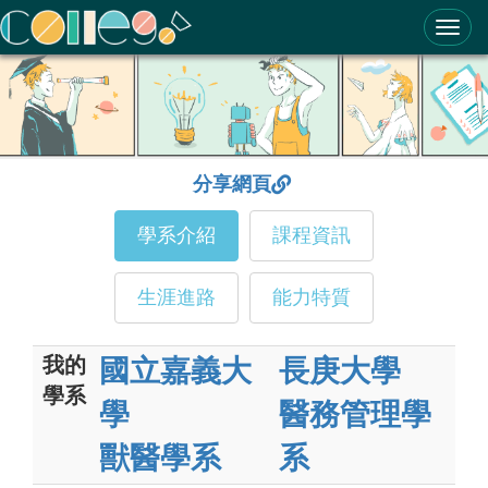
ColleGo! 大學選才與高中育才輔助系統
分享網頁
學系介紹
課程資訊
生涯進路
能力特質
我的
國立嘉義大
長庚大學
學系
學
醫務管理學
獸醫學系
系