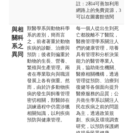
註：2和4可善加利用
網路上的免費資源，3
可以在圖書館借閱
獸醫學系與動物科學
每一個人從出生到死
與相
系的差別，簡而言
亡都脫離不了醫院，
關科
之，前者著重於動物
醫務管理學系關注人
系之
疾病的診斷、治療與
們的健康管理，培養
異同
預防；後者則偏重於
具有管理和分析決策
動物的生長、營養、
能力的醫管專業人
繁殖與生產管理。兩
員，協助衛生機關、
者在專業取向與職涯
醫療相關機構，透過
發展上各有側重。然
管理從預防、治療到
而，由於許多動物疾
復健等各個面向提升
病的發生與飼養管理
醫療服務的品質；公
密切相關，獸醫師在
共衛生學系以關注人
訓練過程中仍需涉獵
民在疾病之前的問題
相關知識，以利疾病
為主，透過政策規
預防與健康管理。
劃、疾病及環境調查
研究，以預防保護網
絡提升民眾健康。