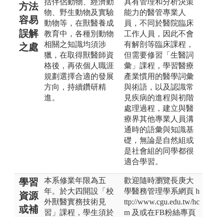
括伴侶動物、經濟動
具有管理和分析決策
方法
物、野生動物及實驗
能力的醫管專業人
容易
動物等，在獸醫養成
員，不同於醫院臨床
誤解
教育中，各種別動物
工作人員，因此不會
相關之知識均須涉
有解剖等臨床課程，
之處
獵，在取得獸醫師資
但需要修習「生醫詞
格後，再依個人職涯
彙」課程，學習醫療
規劃選擇合適的發展
產業慣用的醫學詞彙
方向，持續鑽研精
與術語，以及認識常
進。
見疾病的進程與初階
處理過程，建立與醫
療界其他專業人員溝
通時的語彙與知識基
礎，無論是自然組或
是社會組的同學都很
適合學習。
本系修業年限為五
歡迎隨時瀏覽長庚大
學習
年。於大四開設「校
學醫務管理學系網頁 h
資源
外獸醫實務技術見
ttp://www.cgu.edu.tw/hc
或補
習」課程，學生須於
m 及或在FB粉絲專頁