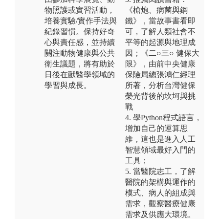
物照護或實習活動，
《槍炮、病菌與鋼
培養實驗/實作手法與
鐵》，當故事書看即
紀錄習慣。保持好奇
可，了解人類社會不
心與責任感，並持續
平等的起源與地理成
關注動物健康與公共
因；《二○三○ 健保大
衛生議題，將有助於
限》，由前中央健康
日後在獸醫學領域的
保險局總張鴻仁經理
學習與成長。
所著，分析台灣健保
榮光背後的坎坷與挑
戰
4. 學Python程式語言，
增加自己的運算思
維，這也是進入人工
智慧領域最好入門的
工具；
5. 當醫院志工，了解
醫院的架構與運作的
模式、病人的組成與
需求，觀察醫療健康
需求及供應大環境。