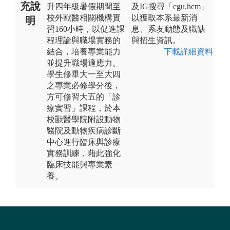
充說
升四年級暑假期間至
及IG搜尋「cgu.hcm」
校外獸醫相關機構實
以獲取本系最新消
明
習160小時，以促進課
息、系友動態及職缺
程理論與職場實務的
與招生資訊。
結合，培養專業能力
下載詳細資料
並提升職場適應力。
學生修畢大一至大四
之專業必修學分後，
方可修習大五的「診
療實習」課程，於本
校獸醫學院附設動物
醫院及動物疾病診斷
中心進行臨床與診療
實務訓練，藉此強化
臨床技能與專業素
養。