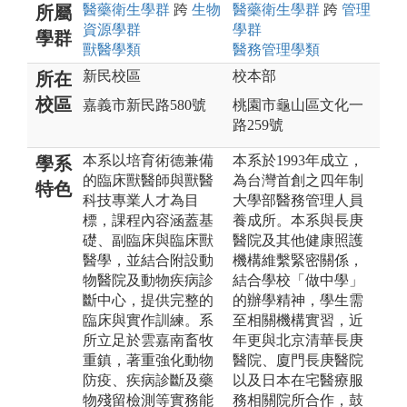
醫藥衛生
學群
跨
生物
醫藥衛生
學群
跨
管理
所屬
資源
學群
學群
學群
獸醫
學類
醫務管理
學類
新民校區
校本部
所在
校區
嘉義市新民路580號
桃園市龜山區文化一
路259號
本系以培育術德兼備
本系於1993年成立，
學系
的臨床獸醫師與獸醫
為台灣首創之四年制
特色
科技專業人才為目
大學部醫務管理人員
標，課程內容涵蓋基
養成所。本系與長庚
礎、副臨床與臨床獸
醫院及其他健康照護
醫學，並結合附設動
機構維繫緊密關係，
物醫院及動物疾病診
結合學校「做中學」
斷中心，提供完整的
的辦學精神，學生需
臨床與實作訓練。系
至相關機構實習，近
所立足於雲嘉南畜牧
年更與北京清華長庚
重鎮，著重強化動物
醫院、廈門長庚醫院
防疫、疾病診斷及藥
以及日本在宅醫療服
物殘留檢測等實務能
務相關院所合作，鼓