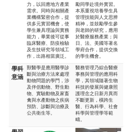
力，以回應地方產業
勵同學赴境外實習。
需求。同時與相關產
本系重視培養學生具
業機構緊密合作，提
管理技能與人文思辨
供多元實習機會，使
精神，並鼓勵學生參
學生兼具理論與實務
與老師的研究，應用
能力，畢業後可從事
於醫療服務產業；與
臨床醫療、防疫檢驗
日、法、美國等著名
及生技研究等領域工
學府合作，提供交換
作，出路相當廣泛。
的學生機會。
獸醫學是應用醫學診
醫務管理乃綜合醫療
學科
斷與治療方法來處理
事務與管理的應用科
意涵
動物問題的學門，涉
學，其領域隨著生物
及伴侶動物、野生動
科技的發展與健康照
物、實驗動物及家畜
護理念之日新月異而
禽與水產動物之疾病
不斷更新，橫跨生
預防、診斷與治療及
醫、行為科學、社會
公共衛生等。
科學與管理學等範
疇。
學習