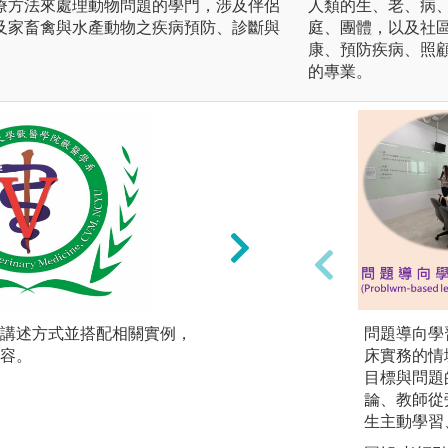
療方法來處理動物問題的學門，涉及伴侶
人類的生、老、病
及家畜禽與水產動物之疾病預防、診斷與
庭、團體，以及社
康、預防疾病、照
的專業。
講述方式並搭配相關實例，
團隊學習：藉由分
問題導向學習（P
容。
及合作，相互啟發
床實務的情
目標與問題
論、教師從
生主動學習