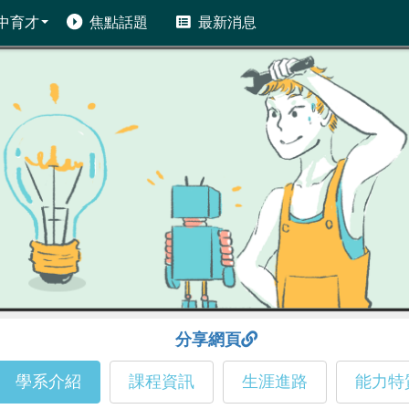
中育才
焦點話題
最新消息
分享網頁
學系介紹
課程資訊
生涯進路
能力特