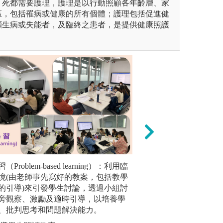
、死都需要護理，護理是以行動照顧各年齡層、家
區，包括罹病或健康的所有個體；護理包括促進健
顧生病或失能者，及臨終之患者，是提供健康照護
組報告或實作，學習人際交流
roblem-based learning）：利用臨
實驗實作教學：教
線上教學
與激盪。
境(由老師事先寫好的教案，包括教學
作，學習獸醫學相
站，學生
的引導)來引發學生討論，透過小組討
自行上線
旁觀察、激勵及適時引導，以培養學
圖解:學生
、批判思考和問題解決能力。
版權:中國