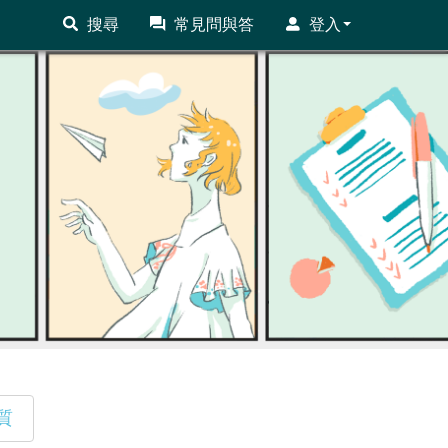
搜尋
常見問與答
登入
質