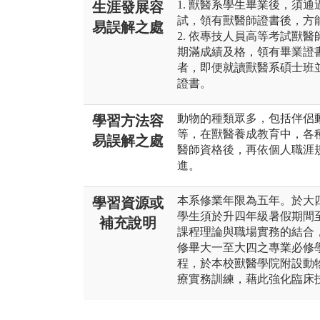
1. 獸醫系學生畢業後，須
生涯發展容
試，領有獸醫師證書後，方
易誤解之處
2. 依專技人員高等考試獸
期滿成績及格，領有畢業證
者，即便就讀獸醫系碩士班
證書。
動物的種類眾多，包括伴侶
學習方法容
等，在獸醫養成教育中，各
易誤解之處
醫師資格後，再依個人職涯
進。
本系修業年限為五年。於大
學習資源或
學生須於升四年級暑假期間至
補充說明
課程理論與職場實務的結合
修畢大一至大四之專業必修
程，於本校獸醫學院附設動
療實務訓練，藉此強化臨床