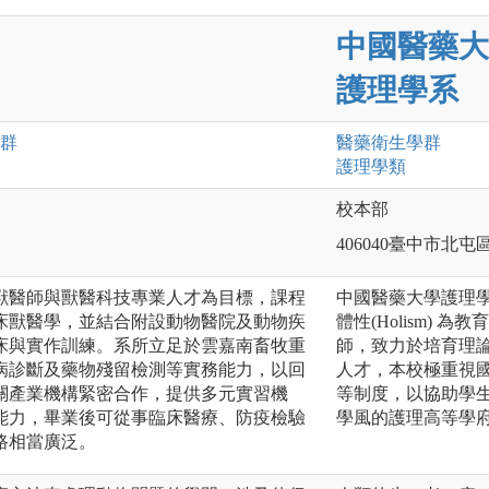
中國醫藥大
護理學系
群
醫藥衛生
學群
護理
學類
校本部
406040臺中市北屯
獸醫師與獸醫科技專業人才為目標，課程
中國醫藥大學護理學系以
床獸醫學，並結合附設動物醫院及動物疾
體性(Holism)
床與實作訓練。系所立足於雲嘉南畜牧重
師，致力於培育理
病診斷及藥物殘留檢測等實務能力，以回
人才，本校極重視
關產業機構緊密合作，提供多元實習機
等制度，以協助學
能力，畢業後可從事臨床醫療、防疫檢驗
學風的護理高等學
路相當廣泛。