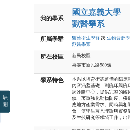
國立嘉義大學
我的學系
獸醫學系
醫藥衛生
學群
跨
生物資源
學
所屬學群
獸醫
學類
新民校區
所在校區
嘉義市新民路580號
本系以培育術德兼備的臨床
學系特色
內容涵蓋基礎、副臨床與臨
病診斷中心，提供完整的臨
展
鎮，著重強化動物防疫、疾
開
應地方產業需求。同時與相
會，使學生兼具理論與實務
及生技研究等領域工作，出