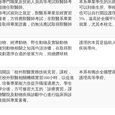
通過專門職業及技術人員高等考試獸醫師考
本系畢業學生的出
能擔任獸醫師。
可以到衛生所、學
醫師考試規則之規定，獸醫系畢業並經實習
也可以自行開設護
書者，方得應獸醫師考試；非獸醫系畢業
5%，遠高於全國
並取得畢業證書，仍無法應試取得獸醫師
就業，尤其本校北
動物、經濟動物、野生動物及實驗動物
護理的本質是協助
種別動物相關之知識均須涉獵，在取得獸
疾病導向。
規劃選擇合適的發展方向，持續鑽研精
四開設「校外獸醫實務技術見習」課程，
本系有獨步全國豐
校外獸醫相關機構實習160小時，以促進
護理高等學府。
，培養專業能力並提升職場適應力。學生
學分後，方可修習大五的「診療實習」課
物醫院及動物疾病診斷中心進行臨床與診
技能與專業素養。