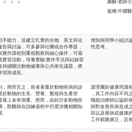
圖解:老師
版權:中國
動手能力，並建立扎實的生物、英文與化
增加與同學小組討
報告與討論，可多參與社團或合作專題，
性思考。
與實作課程則重視觀察與細心操作，可藉
或實習活動，培養實驗/實作手法與紀錄習
並持續關注動物健康與公共衛生議題，將
學習與成長。
別，簡而言之，前者著重於動物疾病的診
護理屬於健康照護
重於動物的生長、營養、繁殖與生產管
，其工作內容不同
發展上各有側重。然而，由於許多動物疾
職能治療師以協助
關，獸醫師在訓練過程中仍需涉獵相關知
師對改善疾病造成
理。
區以及罹病或健康
工作範圍廣泛，且