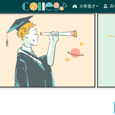
大學選才
高
ColleGo! 大學選才與高中育才輔助系統