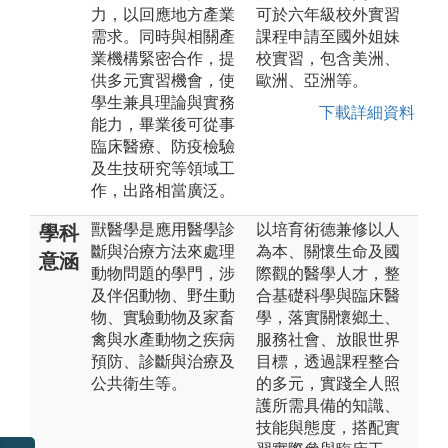
力，以回應地方產業
可於六年級校外實習
需求。同時與相關產
課程申請至國外姐妹
業機構緊密合作，提
校實習，包含美洲、
供多元實習機會，使
歐洲、亞洲等。
學生兼具理論與實務
下載詳細資料
能力，畢業後可從事
臨床醫療、防疫檢驗
及生技研究等領域工
作，出路相當廣泛。
獸醫學是應用醫學診
以培育術德兼修以人
學科
斷與治療方法來處理
為本、關懷生命及國
意涵
動物問題的學門，涉
際觀的醫學人才，整
及伴侶動物、野生動
合基礎科學與臨床醫
物、實驗動物及家畜
學，落實關懷鄉土、
禽與水產動物之疾病
服務社會、放眼世界
預防、診斷與治療及
目標，透過課程整合
公共衛生等。
的多元，實踐全人照
護所需具備的知識、
技能與態度，搭配實