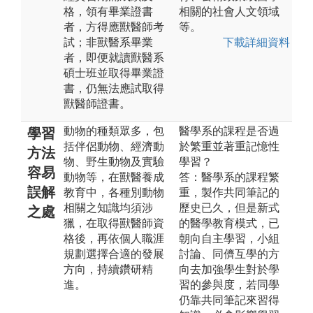
格，領有畢業證書
相關的社會人文領域
者，方得應獸醫師考
等。
試；非獸醫系畢業
下載詳細資料
者，即便就讀獸醫系
碩士班並取得畢業證
書，仍無法應試取得
獸醫師證書。
動物的種類眾多，包
醫學系的課程是否過
學習
括伴侶動物、經濟動
於繁重並著重記憶性
方法
物、野生動物及實驗
學習？
容易
動物等，在獸醫養成
答：醫學系的課程繁
誤解
教育中，各種別動物
重，製作共同筆記的
相關之知識均須涉
歷史已久，但是新式
之處
獵，在取得獸醫師資
的醫學教育模式，已
格後，再依個人職涯
朝向自主學習，小組
規劃選擇合適的發展
討論、同儕互學的方
方向，持續鑽研精
向去加強學生對於學
進。
習的參與度，若同學
仍靠共同筆記來習得