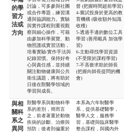
討論，可多參與社團
督 (把握時間超前學習)
的學
或合作專題，練習溝
4-嘗試投身於更高的教
習方
通與協調能力。實驗
育機構 (吸收額外知識
法或
與實作課程則重視觀
收穫)
方向
察與細心操作，可藉
5-透過手邊的數位工具
由參加科學展覽、動
學習 (善用載具 加強學
物照護或實習活動，
習)
培養實驗/實作手法與
6-主動尋找學習資源
紀錄習慣。保持好奇
(不受限於課程學習)
心與責任感，並持續
7-不吝嗇求助於師長
關注動物健康與公共
(把握向師長提問的機
衛生議題，將有助於
會)
日後在獸醫學領域的
學習與成長。
獸醫學系與動物科學
本系為六年制醫學
與相
系的差別，簡而言
系，提供基礎醫學，
關科
之，前者著重於動物
醫學人文，服務學
系之
疾病的診斷、治療與
習，基礎與臨床醫學
異同
預防；後者則偏重於
整合課程，與國內外