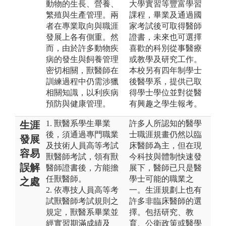
動物的生長、營養、
大學實習等豐富學習
繁殖與生產管理。兩
課程，畢業及通過國
者在專業取向與職涯
家考試後可取得醫師
發展上各有側重。然
證書，未來也可選擇
而，由於許多動物疾
喜歡的科別從事醫療
病的發生與飼養管理
或教學及研究工作。
密切相關，獸醫師在
本校另有四年制學士
訓練過程中仍需涉獵
後醫學系，提供已取
相關知識，以利疾病
得學士學位並對從醫
預防與健康管理。
有興趣之學生報考。
1. 獸醫系學生畢業
許多人所認知的醫學
生涯
後，須通過專門職業
士職涯規畫仍然以臨
發展
及技術人員高等考試
床醫師為主，但在現
容易
獸醫師考試，領有獸
今科技與體制快速發
誤解
醫師證書後，方能擔
展下，醫師已只是醫
任獸醫師。
學士可能的職業之
之處
2. 依專技人員高等考
一。生涯規劃上也有
試獸醫師考試規則之
許多非臨床醫師的選
規定，獸醫系畢業並
擇。包括研究、教
經實習期滿成績及
育、公衛政策或醫學