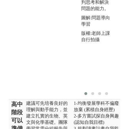
判思考和解決
問題的能力。
圖解:問題導向
學習
版權:老師上課
自行拍攝
建議可先培養良好的
1-均衡發展學科不偏廢
高中
理解與動手能力，並
放棄 (累積自身經歷)
階段
建立扎實的生物、英
2-多方嘗試探自身興趣
可以
文與化學基礎。團隊
(認知自我目標)
準備
學習常需分組報告與
3-規劃讀書計畫自我監