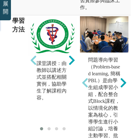
習實際參與臨床工
展
作。
開
學習
方法
問題導向學習
T
課堂講授：由
團隊學習：藉
實
（Problem-base
a
教師以講述方
由分組報告或
學
d learning, 簡稱
式並搭配相關
實作，學習人
教
PBL）是由學
實例，協助學
際交流及合
過
生組成學習小
生了解課程內
作，相互啟發
學
組，配合整合
容。
與激盪。
關
式Block課程，
以情境化的教
案為核心，引
導學生進行小
組討論，培養
主動學習、批