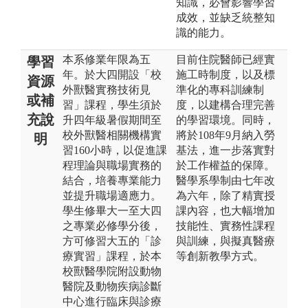
知識，必會影響學習
成效，並缺乏統整知
識的能力。
本系修業年限為五
目前住院醫師已經實
學習
年。於大四開設「校
施工時制度，以及標
資源
外獸醫實務技術見
準化的專科訓練制
或補
習」課程，學生須於
度，以建構合理完善
充說
升四年級暑假期間至
的學習環境。同時，
校外獸醫相關機構實
將於108年9月納入勞
明
習160小時，以促進課
基法，進一步落實對
程理論與職場實務的
於工作權益的保障。
結合，培養專業能力
醫學系學制由七年改
並提升職場適應力。
為六年，除了精實授
學生修畢大一至大四
課內容，也大幅增加
之專業必修學分後，
技能性、實務性課程
方可修習大五的「診
與訓練，與擬真醫療
療實習」課程，於本
等創新教學方式。
校獸醫學院附設動物
醫院及動物疾病診斷
中心進行臨床與診療