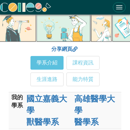
ColleGo! 大學選才與高中育才輔助系統
分享網頁
學系介紹
課程資訊
生涯進路
能力特質
我的
國立嘉義大
高雄醫學大
學系
學
學
獸醫學系
醫學系