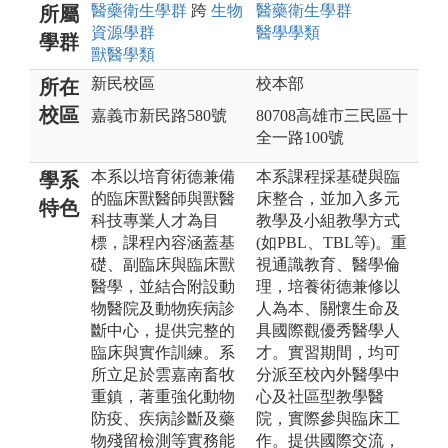
醫藥衛生
學群
跨
生物
醫藥衛生
學群
所屬
資源
學群
醫學
學類
學群
獸醫
學類
新民校區
校本部
所在
校區
嘉義市新民路580號
80708高雄市三民區十
全一路100號
本系以培育術德兼備
本系課程採基礎與臨
學系
的臨床獸醫師與獸醫
床整合，並加入多元
特色
科技專業人才為目
教學及小組教學方式
標，課程內容涵蓋基
(如PBL、TBL等)。重
礎、副臨床與臨床獸
視通識教育、醫學倫
醫學，並結合附設動
理，培養術德兼修以
物醫院及動物疾病診
人為本、關懷生命及
斷中心，提供完整的
具國際觀優秀醫學人
臨床與實作訓練。系
才。實習期間，均可
所立足於雲嘉南畜牧
分派至校內外醫學中
重鎮，著重強化動物
心及社區型教學醫
防疫、疾病診斷及藥
院，實際參與臨床工
物殘留檢測等實務能
作。提供國際交流，