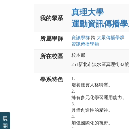
真理大學
我的學系
運動資訊傳播學
資訊
學群
跨
大眾傳播
學群
所屬學群
資訊傳播
學類
校本部
所在校區
251新北市淡水區真理街32號
1.
學系特色
培養優質人格特質。
2.
擁有多元化學習運用能力。
3.
具備創造性的精神。
4.
展
加強國際化的視野。
開