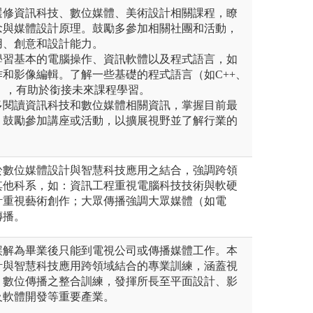
：選修資訊科技、數位媒體、美術設計相關課程，瞭
念與媒體設計原理。鼓勵多參加相關社團和活動，
用、創意和設計能力。
：學習基本的電腦操作、資訊軟體以及程式語言，如
和影像編輯。了解一些基礎的程式語言（如C++、
），有助於銜接未來課程學習。
：多閱讀資訊科技和數位媒體相關資訊，掌握目前最
。鼓勵參加講座或活動，以擴展視野並了解行業的
於數位媒體設計與智慧科技應用之結合，強調跨領
其他科系，如：資訊工程重視電腦科技技術與軟硬
計重視藝術創作；大眾傳播強調大眾媒體（如電
傳播。
誤解為畢業後只能到電視公司或傳播媒體工作。本
計與智慧科技應用跨領域結合的專業訓練，涵蓋視
、數位傳播之整合訓練，發揮所長至平面設計、影
及軟體開發等重要產業。