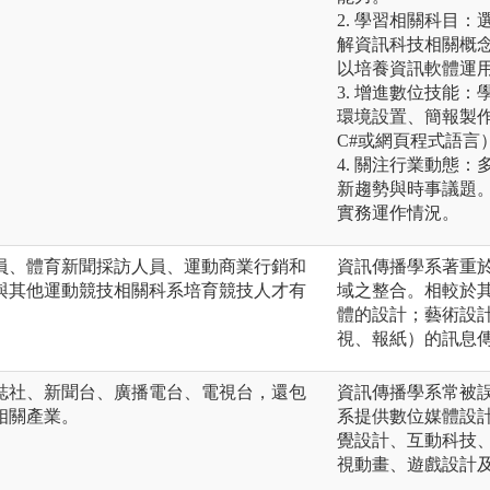
2. 學習相關科目
解資訊科技相關概
以培養資訊軟體運
3. 增進數位技能
環境設置、簡報製作
C#或網頁程式語言
4. 關注行業動態
新趨勢與時事議題
實務運作情況。
員、體育新聞採訪人員、運動商業行銷和
資訊傳播學系著重
與其他運動競技相關科系培育競技人才有
域之整合。相較於
體的設計；藝術設
視、報紙）的訊息
誌社、新聞台、廣播電台、電視台，還包
資訊傳播學系常被
相關產業。
系提供數位媒體設
覺設計、互動科技
視動畫、遊戲設計