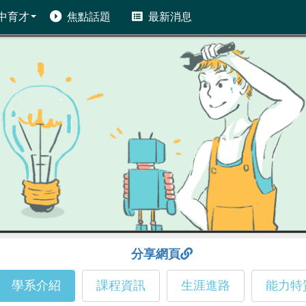
中育才
焦點話題
最新消息
分享網頁
學系介紹
課程資訊
生涯進路
能力特