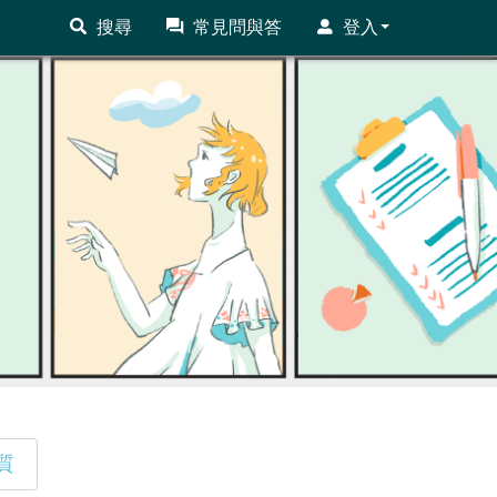
搜尋
常見問與答
登入
質