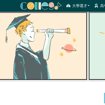
大學選才
高
ColleGo! 大學選才與高中育才輔助系統