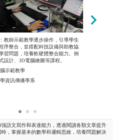
：教師示範教學逐步操作，引導學生
產學合作
合作學習
程序整合，並搭配科技設備與助教協
小組成員
學習問題，培養軟硬體整合能力。例
提高個人
式設計、3D電腦繪圖等課程。
如：跨媒
組，由各
電腦示範教學
專業技巧
大學資訊傳播學系
圖解:小組
版權:cc
：加強語文寫作和表達能力，透過閱讀各類文章提升
同時，掌握基本的數學和邏輯思維，培養問題解決