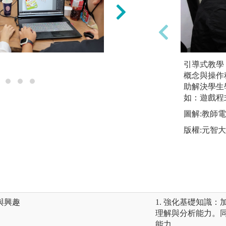
上機實作
引導式教學
概念與操作
助解決學生
如：遊戲程
圖解:教師
版權:元智
與興趣
1. 強化基礎知識
理解與分析能力。
能力。