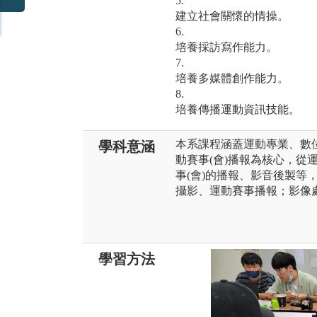
5.
建立社會關懷的情操。
6.
培養採訪寫作能力。
7.
培養多媒體創作能力。
8.
培養傳播運動資訊技能。
本系課程涵蓋運動專業、數
學科意涵
動賽事(會)播報為核心，從
事(會)的播報、影音後製等
攝影、運動賽事播報；影像
學習方法