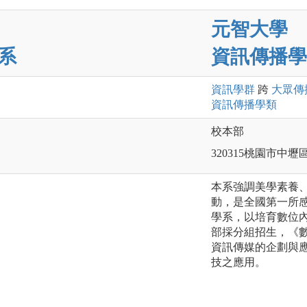
元智大學
系
資訊傳播學
資訊
學群
跨
大眾傳
資訊傳播
學類
校本部
320315桃園市中壢
本系強調美學素養、
動，是全國第一所
學系，以培育數位
部採分組招生，《
資訊傳媒的企劃與
技之應用。