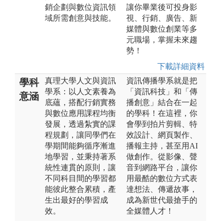
銷企劃與數位資訊領
讓你畢業後可投身影
域所需創意與技能。
視、行銷、廣告、新
媒體與數位創業等多
元職場，掌握未來趨
勢！
下載詳細資料
真理大學人文與資訊
資訊傳播學系就是把
學科
學系：以人文素養為
「資訊科技」和「傳
意涵
底蘊，搭配行銷實務
播創意」結合在一起
與數位應用課程均衡
的學科！在這裡，你
發展，透過紮實的課
會學到拍片剪輯、特
程規劃，讓同學們在
效設計、網頁製作、
學期間能夠循序漸進
播報主持，甚至用AI
地學習，並秉持著系
做創作。從影像、聲
統性連貫的原則，讓
音到網路平台，讓你
不同科目間的學習都
用最酷的數位方式表
能彼此整合累積，產
達想法、傳遞故事，
生出最好的學習成
成為新世代最搶手的
效。
全媒體人才！