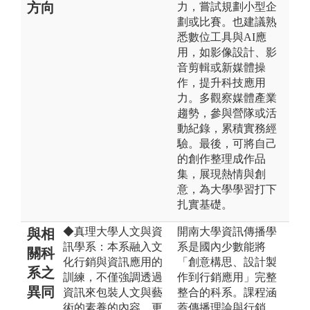
方向
力，嘗試規劃小型企
劃或比賽。也建議熟
悉數位工具與AI應
用，如影像設計、影
音剪輯或新媒體操
作，提升科技應用
力。多觀察媒體產業
趨勢，參與營隊或活
動紀錄，累積實務經
驗。最後，可將自己
的創作整理成作品
集，展現熱情與創
意，為大學學習打下
扎實基礎。
◆真理大學人文與資
開南大學資訊傳播學
與相
訊學系：本系融入文
系是國內少數能將
關科
化行銷與資訊應用的
「創意構思、設計製
系之
訓練，不僅強調透過
作到行銷應用」完整
異同
資訊來包裝人文與藝
整合的科系。課程涵
術的素養的內容，更
蓋傳播理論與行銷、