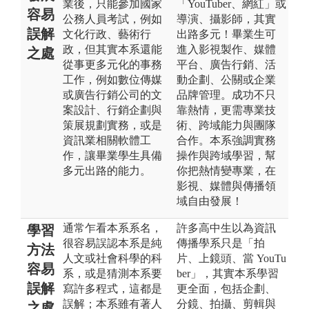
業後，只能參加國家
「YouTuber、網紅」或
容易
公務人員考試，例如
導演、攝影師，其實
誤解
文化行政、藝術行
出路多元！畢業生可
政，但其實本系還能
進入影視製作、媒體
之處
從事更多元化的事務
平台、廣告行銷、活
工作，例如數位傳媒
動企劃、公關或企業
或廣告行銷公司的文
品牌管理。成功不只
案設計、行銷企劃與
靠熱情，更需專業技
策展規劃實務，或是
術、跨域能力與團隊
資訊業相關軟體工
合作。本系強調實務
作，讓畢業學生具備
操作與跨域學習，幫
多元出路的能力。
你把熱情變專業，在
影視、媒體與傳播領
域自由發展！
通常乍看本系系名，
許多高中生以為資訊
學習
很容易誤認本系是純
傳播學系只是「拍
方法
人文或社會科學的科
片、上鏡頭、當 YouTu
容易
系，或是猜測本系要
ber」，其實本系學習
誤解
寫許多程式，這都是
更全面，包括企劃、
誤解；本系雖有著人
分鏡、拍攝、剪輯與
之處