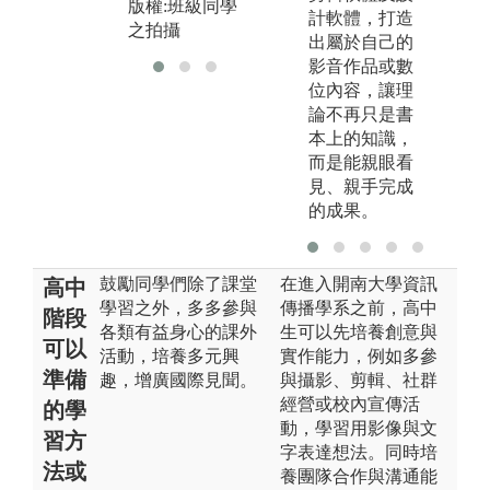
版權:班級同學
計軟體，打造
之拍攝
出屬於自己的
影音作品或數
位內容，讓理
論不再只是書
本上的知識，
而是能親眼看
見、親手完成
的成果。
鼓勵同學們除了課堂
在進入開南大學資訊
高中
學習之外，多多參與
傳播學系之前，高中
階段
各類有益身心的課外
生可以先培養創意與
可以
活動，培養多元興
實作能力，例如多參
準備
趣，增廣國際見聞。
與攝影、剪輯、社群
經營或校內宣傳活
的學
動，學習用影像與文
習方
字表達想法。同時培
法或
養團隊合作與溝通能