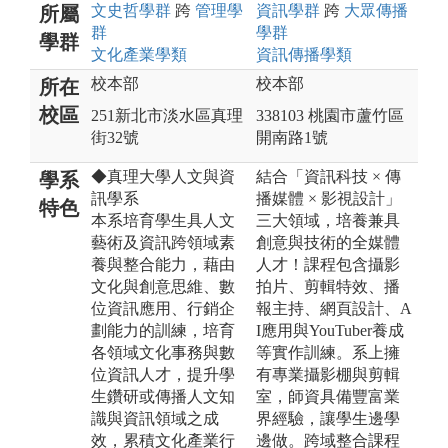
文史哲
學群
跨
管理
學
資訊
學群
跨
大眾傳播
所屬
群
學群
學群
文化產業
學類
資訊傳播
學類
校本部
校本部
所在
校區
251新北市淡水區真理
338103 桃園市蘆竹區
街32號
開南路1號
◆真理大學人文與資
結合「資訊科技 × 傳
學系
訊學系
播媒體 × 影視設計」
特色
本系培育學生具人文
三大領域，培養兼具
藝術及資訊跨領域素
創意與技術的全媒體
養與整合能力，藉由
人才！課程包含攝影
文化與創意思維、數
拍片、剪輯特效、播
位資訊應用、行銷企
報主持、網頁設計、A
劃能力的訓練，培育
I應用與YouTuber養成
各領域文化事務與數
等實作訓練。系上擁
位資訊人才，提升學
有專業攝影棚與剪輯
生鑽研或傳播人文知
室，師資具備豐富業
識與資訊領域之成
界經驗，讓學生邊學
效，累積文化產業行
邊做。跨域整合課程