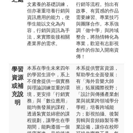
文素養的基礎訓練，
行銷等流程。拍出有
但亦著重培養行銷與
故事、有質感的作品
資訊應用的能力，使
需要練習、專業技巧
學生能以文化為內
與團隊合作。本系強
容，行銷與資訊為手
調「做中學」與跨域
法，來實際銜接相關
整合，將熱情轉化為
產業界的需求。
專業，歡迎有志影視
創作的你加入開南資
傳！
本系在學生未來四年
本系提供豐富資源，
學習
的學習生涯中，系上
幫助學生全面發展：
資源
不僅會提供一個實務
有「海外音樂大師
或補
與理論訓練並重的環
班」拓展國際視野；
充說
境，更安排「行銷實
「設計與傳播產業創
務」與「數位應用」
業與就業跨領域學分
明
能均衡發展的課程，
學程」培養跨域能
透過紮實並綿密的課
力；影視拍攝、後製
程規劃，讓學生在學
剪輯與音頻錄製等專
期間，能夠遵循一個
業設備，讓你在校即