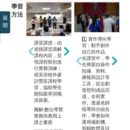
學習
方法
展
開
1️⃣ 實作導向學
實務練習：以
服
課堂講授：由
習：動手創作
實務技能訓練
配
老師課堂講解
自己的作品
為主，安排行
在
課程內容，並
在課堂中，學
銷企劃演練，
界
視課程類別進
生將親自操作
累積學生的就
生
行實務演練；
拍攝、剪輯、
業實力。
實
或安排校外參
播報與設計等
域
訪豐富課程學
圖解:實務練習
工具，從企劃
業
習，協助學生
發想到成品完
版權:系上網站
開拓眼界與職
成，全程實
圖
資源
涯探索。
作。透過老師
實
指導與分組合
圖解:數位導覽
版
作，學會如何
實務與應用上
生
運用攝影機、
課之畫面
剪輯軟體及設