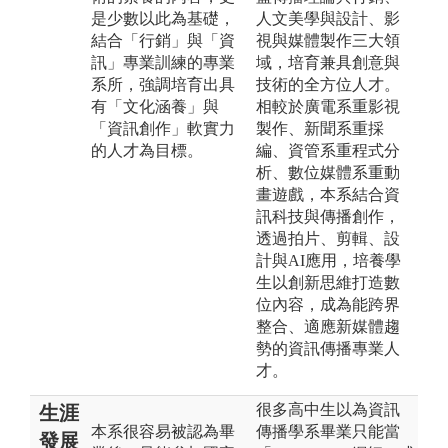
是少數以此為基礎，
人文美學與設計、影
結合「行銷」與「資
視與媒體製作三大領
訊」專業訓練的專業
域，培育兼具創意與
系所，強調培育出具
技術的全方位人才。
有「文化涵養」與
相較於廣電系重影視
「資訊創作」軟實力
製作、新聞系重採
的人才為目標。
編、資管系重程式分
析、數位媒體系重動
畫遊戲，本系結合資
訊科技與傳播創作，
透過拍片、剪輯、設
計與AI應用，培養學
生以創新思維打造數
位內容，成為能跨界
整合、適應新媒體趨
勢的資訊傳播專業人
才。
很多高中生以為資訊
生涯
本系很容易被認為畢
傳播學系畢業只能當
發展