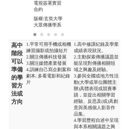
電視簽署實習
版權:玄奘大學
版
合約
大眾傳播學系
大
版權:玄奘大學
大眾傳播學系
1.平常可用手機或相機
1.高中修課紀錄及學業
高中
練習攝影或拍攝短片
成績表現狀況。
階段
2.關注傳播科技發展
2.主動探索傳播議題並
可以
3.關注媒體產業發展
能呈現對傳播相關領
準備
4.訓練自己寫企劃案和
域之興趣及經驗。
劇本, 多看電影和紀錄
3.參與全國或地方性活
的學
片
動(大學或單位團體主
習方
辦)具體表現或競賽事
法或
蹟，並提出相關學習
方向
經驗、反思及(或)具創
意與美感個人影音作
品集。
4.學習歷程自述中呈現
與本系相關議題之興