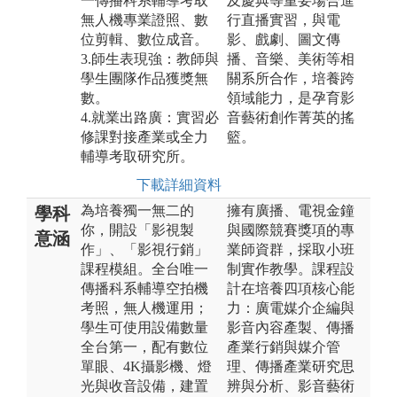
一傳播科系輔導考取
及慶典等重要場合進
無人機專業證照、數
行直播實習，與電
位剪輯、數位成音。
影、戲劇、圖文傳
3.師生表現強：教師與
播、音樂、美術等相
學生團隊作品獲獎無
關系所合作，培養跨
數。
領域能力，是孕育影
4.就業出路廣：實習必
音藝術創作菁英的搖
修課對接產業或全力
籃。
輔導考取研究所。
下載詳細資料
為培養獨一無二的
擁有廣播、電視金鐘
學科
你，開設「影視製
與國際競賽獎項的專
意涵
作」、「影視行銷」
業師資群，採取小班
課程模組。全台唯一
制實作教學。課程設
傳播科系輔導空拍機
計在培養四項核心能
考照，無人機運用；
力：廣電媒介企編與
學生可使用設備數量
影音內容產製、傳播
全台第一，配有數位
產業行銷與媒介管
單眼、4K攝影機、燈
理、傳播產業研究思
光與收音設備，建置
辨與分析、影音藝術