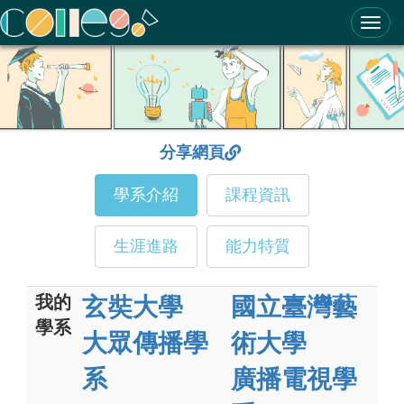
ColleGo! 大學選才與高中育才輔助系統
分享網頁
學系介紹
課程資訊
生涯進路
能力特質
我的
玄奘大學
國立臺灣藝
學系
大眾傳播學
術大學
系
廣播電視學