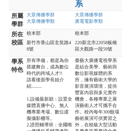
系
大眾傳播
學群
大眾傳播
學群
所屬
大眾傳播
學類
廣電電影
學類
學群
校本部
校本部
所在
校區
新竹市香山區玄奘路4
220新北市22058板橋
8號
區大觀路一段59號
所有準備，都是為你
臺藝大廣播電視學系
學系
搭建舞台，成為數位
是結合美學、藝術與
特色
時代的跨域人才!!
數位影視媒體的系
請看後面學長姐介
所，擁有藝術大學的
紹.........
影音展演環境，提供
豐富內容與多元實作
1.設備最新穎：設置全
機會，各種專業之展
媒體直播中心、無人
演藝術人才可攜手合
機專業考場、數位虛
作。校內每年300餘場
擬攝影棚等。
藝術展演可供實習之
2.證照輔導班：全國唯
外，在校級大型活動