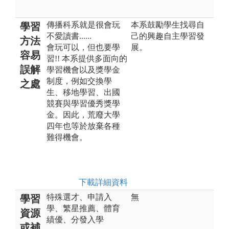
傳播科系就是很會玩
本系鼓勵學生找尋自
學習
不愛讀書......
己的興趣自主學習發
方法
會玩可以，但也要學
展。
容易
習!! 本系提供多面向的
誤解
學習機會以及獎學金
制度，例如交換學
之處
生、移地學習、出國
競賽與學習優秀獎學
金。因此，荒廢大學
四年也等於放棄各種
難得機會。
下載詳細資料
特殊選才、申請入
無
學習
學、繁星推薦、體育
資源
績優、分發入學
或補