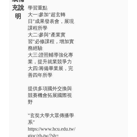
充說
學習重點
大一:參加"超玄轉
明
日"成果發表會，展現
課程所學
大二:參與"產業實
習"必修課程，增加實
務經驗
大三:證照輔導強化專
業，提升就業競爭力
大四:籌備畢業展，完
善四年所學
提供多項國外交換與
競賽機會拓展國際視
野
"玄奘大學大眾傳播學
系"
https://www.hcu.edu.tw/
gioc/zh-tw/?sh=