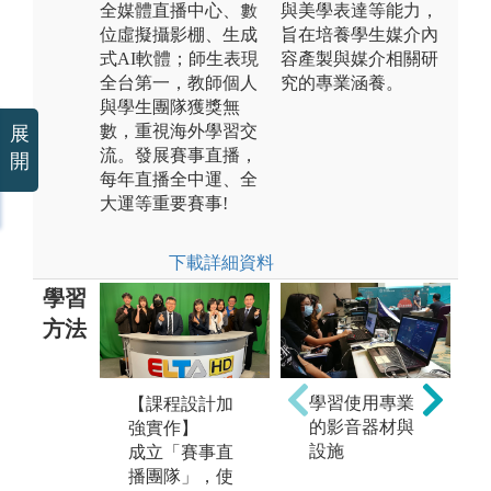
全媒體直播中心、數
與美學表達等能力，
位虛擬攝影棚、生成
旨在培養學生媒介內
式AI軟體；師生表現
容產製與媒介相關研
全台第一，教師個人
究的專業涵養。
與學生團隊獲獎無
數，重視海外學習交
展
流。發展賽事直播，
開
每年直播全中運、全
大運等重要賽事!
下載詳細資料
學習
方法
學習使用專業
【課程設計加
【證照輔導提
【
的影音器材與
強實作】
升實力】
富
設施
成立「賽事直
全台唯一傳播
大
播團隊」，使
科系開設「空
近