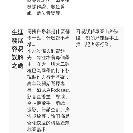
取專業證照，如空拍
機操作證、數位剪
輯、數位音樂等。
傳播科系就是什麼都
容易誤解畢業出路狹
生涯
學一點，什麼都不專
隘，例如只能從事主
發展
精.....
播、記者等行業。
容易
本系設備與師資領
誤解
先，專注培養每個學
生，在大一與大二課
之處
程已為同學們打下影
視製作與行銷基礎，
高年級開始選擇專
長，如成為Podcaster、
影音直播主、導演、
空拍機飛手、剪輯、
攝影、行銷企劃、廣
告投放等，進而滿足
變化快速的傳播產業
就業需求!