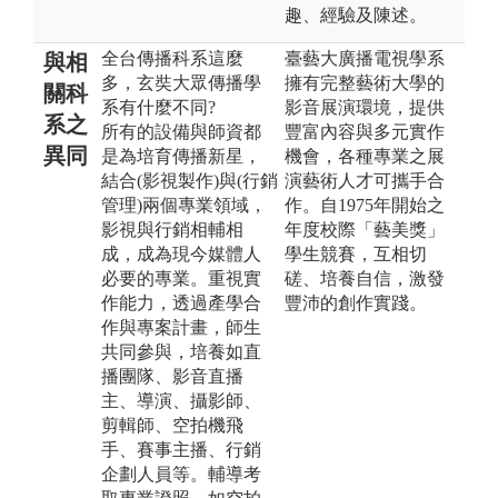
趣、經驗及陳述。
全台傳播科系這麼
臺藝大廣播電視學系
與相
多，玄奘大眾傳播學
擁有完整藝術大學的
關科
系有什麼不同?
影音展演環境， 提供
系之
所有的設備與師資都
豐富內容與多元實作
異同
是為培育傳播新星，
機會，各種專業之展
結合(影視製作)與(行銷
演藝術人才可攜手合
管理)兩個專業領域，
作。 自1975年開始之
影視與行銷相輔相
年度校際「藝美獎」
成，成為現今媒體人
學生競賽， 互相切
必要的專業。重視實
磋、培養自信，激發
作能力，透過產學合
豐沛的創作實踐。
作與專案計畫，師生
共同參與，培養如直
播團隊、影音直播
主、導演、攝影師、
剪輯師、空拍機飛
手、賽事主播、行銷
企劃人員等。輔導考