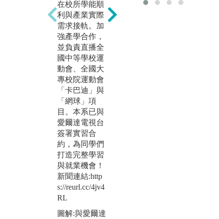
在校所學能順
拍機證照」輔
展
利與產業實際
導課程，於校
人
需求接軌。加
內規劃一比一
僅
強產學合作，
空拍考照場地
與
並負責直播全
並提供空拍
爾
國中等學校運
機，輔導同學
簽
動會、全國大
們考取空拍專
U
專校院運動會
業證照。另加
新
「卡巴迪」與
強輔導考取
播
「網球」項
「數位剪
業
目。本系已與
輯」、「數位
攝
愛爾達電視台
成音」國際證
備
簽署實習合
照強化就業能
供
約，為同學們
力!
環
打造完整學習
新聞連結:http
用
與就業機會！
s://reurl.cc/RL5
新聞
新聞連結:http
67r
s:/
s://reurl.cc/4jv4
Vy
圖解:同學考取
RL
無人機專業證
圖
圖解:與愛爾達
照
播