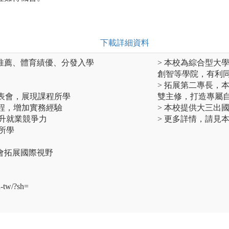
下載詳細資料
推薦、體育績優、分發入學
> 本校為綜合型大
創智等學院，有利
> 拓展第二專長，
發表會，展現課程所學
雙主修，打造專屬
課程，增加實務經驗
> 本校提供大三出
升就業競爭力
> 更多詳情，請見本系官網：
所學
會拓展國際視野
h-tw/?sh=