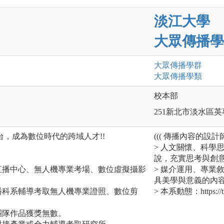
淡江大學
大眾傳播學
大眾傳播
學群
大眾傳播
學類
校本部
251新北市淡水區英
，成為數位時代的跨域人才!!
((( 傳播內容的設計師
> 人文關懷、科學
說，充實思考與創
直播中心、無人機專業考場、數位虛擬攝影
> 媒介運用、專業
具美學與意義的內
播科系輔導考取無人機專業證照、數位剪
> 本系動態：https://ti
團隊作品獲獎無數。