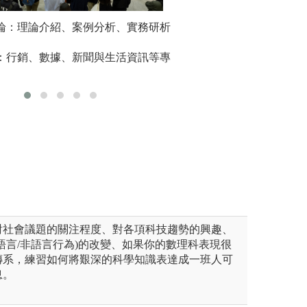
力】
討論：理論介紹、案例分析、實務研析
【設備完善豐富教
> 工具學
開設「空拍機證照」輔導課
大眾傳播學系近年
軟硬體學
比一空拍考照場地並提供空拍
計：行銷、數據、新聞與生活資訊等專
育，不僅與知名體
取空拍專業證照。另加強輔導
簽訂合作MOU，
、「數位成音」國際證照強化
配備業界最先進的
完整的實作環境，
.cc/RL567r
新聞連結:https://reur
機專業證照
圖解:全媒體直播
傳播學系
版權:玄奘大學大
對社會議題的關注程度、對各項科技趨勢的興趣、
語言/非語言行為)的改變、如果你的數理科表現很
傳系，練習如何將艱深的科學知識表達成一班人可
息。