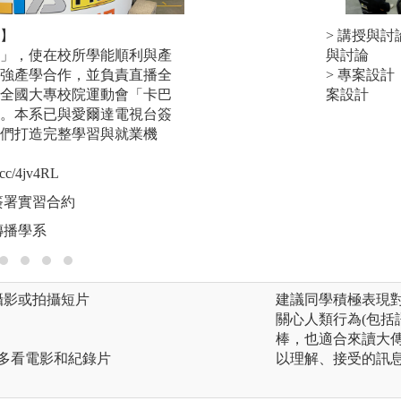
】
【證照輔導提升實
> 講授與
」，使在校所學能順利與產
全台唯一傳播科系
與討論
強產學合作，並負責直播全
程，於校內規劃一
> 專案設
全國大專校院運動會「卡巴
機，輔導同學們考
案設計
。本系已與愛爾達電視台簽
考取「數位剪輯」
們打造完整學習與就業機
就業能力!
新聞連結:https://reurl
cc/4jv4RL
圖解:同學考取無人
簽署實習合約
版權:玄奘大學大眾
傳播學系
攝影或拍攝短片
建議同學積極表現
關心人類行為(包括
棒，也適合來讀大
 多看電影和紀錄片
以理解、接受的訊