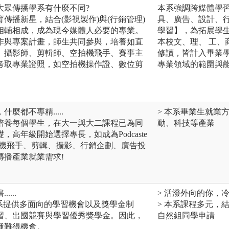
大眾傳播學系有什麼不同?
本系強調跨媒體學
傳播新星，結合(影視製作)與(行銷管理)
具、廣告、設計、
相輔相成，成為現今媒體人必要的專業。
學習】，為拓展學
作與專案計畫，師生共同參與，培養如直
本校文、理、 工
、攝影師、剪輯師、空拍機飛手、賽事主
修讀，皆計入畢業
考取專業證照，如空拍機操作證、數位剪
專業領域的範圍與
麼都不專精.....
> 本系畢業生就業
培養每個學生，在大一與大二課程已為同
動、科技等產業
高年級開始選擇專長，如成為Podcaste
拍機飛手、剪輯、攝影、行銷企劃、廣告投
傳播產業就業需求!
...
> 活潑外向的你，
本系提供多面向的學習機會以及獎學金制
> 本系課程多元，
習、出國競賽與學習優秀獎學金。因此，
自然組同學申請
種難得機會。