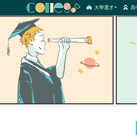
大學選才
高
ColleGo! 大學選才與高中育才輔助系統