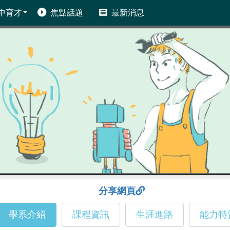
中育才
焦點話題
最新消息
分享網頁
學系介紹
課程資訊
生涯進路
能力特