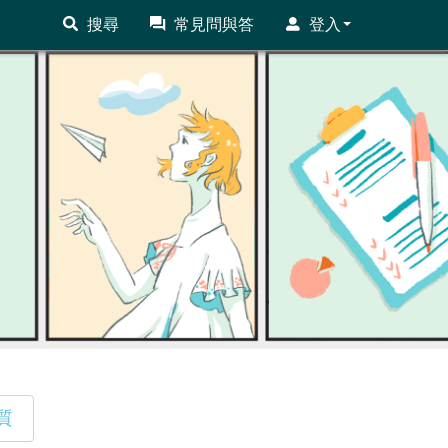
搜尋
常見問與答
登入
質