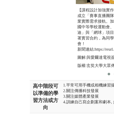
【課程設計加強實作
成立「賽事直播團隊
業實際需求接軌。加
國中等學校運動會、
迪」與「網球」項目
署實習合約，為同學
會！
新聞連結:https://reurl.
圖解:與愛爾達電視
版權:玄奘大學大眾
1.平常可用手機或相機練習
高中階段可
2.關注傳播科技發展
以準備的學
3.關注媒體產業發展
習方法或方
4.訓練自己寫企劃案和劇本,
向