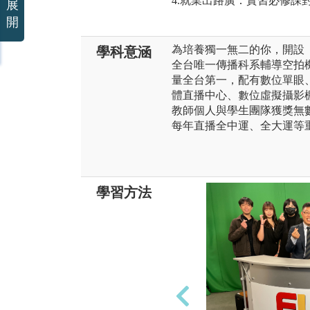
4.就業出路廣：實習必修課
展
開
為培養獨一無二的你，開設
學科意涵
全台唯一傳播科系輔導空拍
量全台第一，配有數位單眼
體直播中心、數位虛擬攝影
教師個人與學生團隊獲獎無
每年直播全中運、全大運等重
學習方法