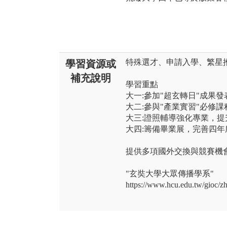
特殊選才、申請入學、繁星
學習資源或
補充說明
學習重點
大一:參加"超玄轉日"成果
大二:參與"產業實習"必修
大三:證照輔導強化專業，提
大四:籌備畢業展，完善四年
提供多項國外交換與競賽機
"玄奘大學大眾傳播學系"
https://www.hcu.edu.tw/gioc/z