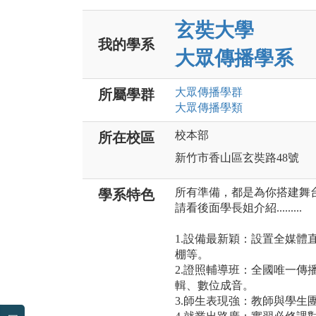
玄奘大學
我的學系
大眾傳播學系
大眾傳播
學群
所屬學群
大眾傳播
學類
校本部
所在校區
新竹市香山區玄奘路48號
所有準備，都是為你搭建舞台
學系特色
請看後面學長姐介紹.........
1.設備最新穎：設置全媒體
棚等。
2.證照輔導班：全國唯一傳
輯、數位成音。
3.師生表現強：教師與學生