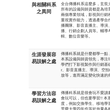
全台傳播科系這麼多，玄奘
與相關科系
所有的設備與師資都是為培育
之異同
兩個專業領域，影視與行銷
重視實作能力，透過產學合
播團隊、影音直播主、導演
播、行銷企劃人員等。輔導
輯、數位音樂等。
傳播科系就是什麼都學一點，什
生涯發展容
本系設備與師資領先，專注
易誤解之處
學們打下影視製作與行銷基礎，
r、影音直播主、導演、空
放等，進而滿足變化快速的
傳播科系就是很會玩不愛讀書...
學習方法容
會玩可以，但也要學習!! 
易誤解之處
度，例如交換學生、移地學
荒廢大學四年也等於放棄各