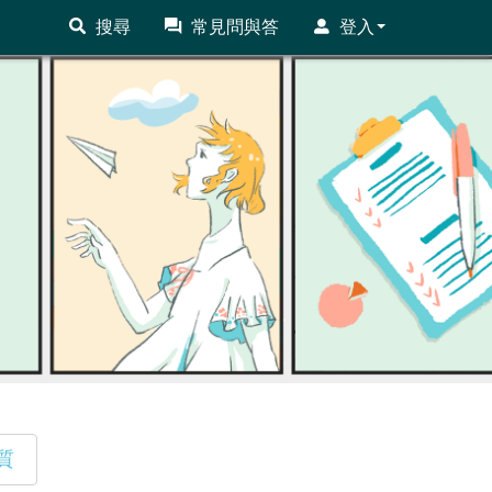
搜尋
常見問與答
登入
質