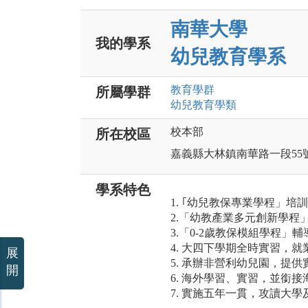
南華大學
我的學系
幼兒教育學系
教育
學群
所屬學群
幼兒教育
學類
校本部
所在校區
嘉義縣大林鎮南華路一段55
學系特色
1. ｢幼兒教保專業學程」
2.「幼教產業多元創新學程
3.「0-2歲教保模組學程
4. 大四下學期全時實習，就
展
5. 承辦非營利幼兒園，提
開
6. 海外學習、實習，並銜接
7. 實施五年一貫，攻讀大