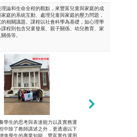
統理論和生命全程的觀點，來豐富兒童與家庭的成
與家庭的系統互動、處理兒童與家庭的壓力問題，
庭的相關議題。課程以社會科學為基礎，如心理學
心課程則包含兒童發展、親子關係、幼兒教育、家
人關係等。
嬰幼兒照護與教保工作實務操
養學生的思考與表達能力以及實務運
二、上台
幼兒教育與輔導及
程中除了教師講述之外，更透過以下
本系多數
增進學生的專業知能，豐富實作運用
台上與台