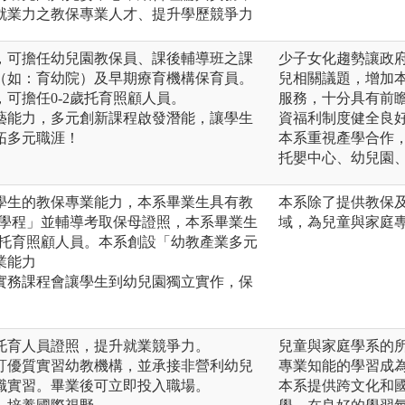
就業力之教保專業人才、提升學歷競爭力
，可擔任幼兒園教保員、課後輔導班之課
少子女化趨勢讓政
（如：育幼院）及早期療育機構保育員。
兒相關議題，增加
可擔任0-2歲托育照顧人員。
服務，十分具有前
藝能力，多元創新課程啟發潛能，讓學生
資福利制度健全良
拓多元職涯！
本系重視產學合作
托嬰中心、幼兒園
學生的教保專業能力，本系畢業生具有教
本系除了提供教保
組學程」並輔導考取保母證照，本系畢業生
域，為兒童與家庭
歲托育照顧人員。本系創設「幼教產業多元
業能力
實務課程會讓學生到幼兒園獨立實作，保
及托育人員證照，提升就業競爭力。
兒童與家庭學系的
簽訂優質實習幼教機構，並承接非營利幼兒
專業知能的學習成
職實習。畢業後可立即投入職場。
本系提供跨文化和