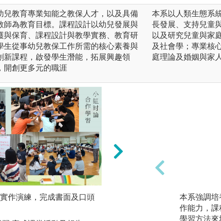
幼兒教育專業知能之教保人才，以及具備
本系以人類生態系
教師為教育目標。課程設計以幼兒發展與
長發展、支持兒童
護與保育、課程設計與教學實務、教育研
以及研究兒童與家
學生從事幼兒教保工作所需的核心素養與
及社會學；專業核
創新課程，啟發學生潛能，拓展興趣領
庭理論及婚姻與家
，開創更多元的職涯
實作演練，完成書面及口頭
嬰幼兒行為觀察及
本系強調培
作學習
作能力，課
學習方法來