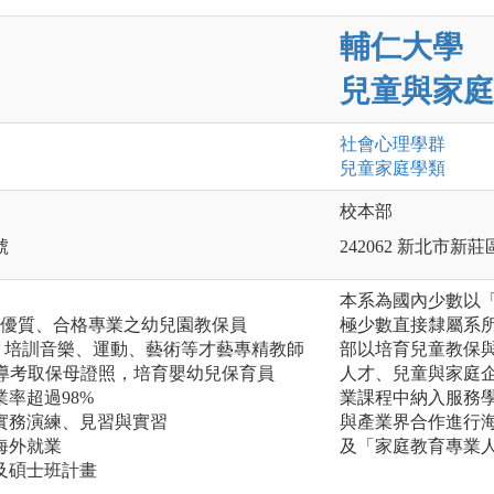
輔仁大學
兒童與家庭
社會心理
學群
兒童家庭
學類
校本部
號
242062 新北市新
本系為國內少數以
培訓優質、合格專業之幼兒園教保員
極少數直接隸屬系
」培訓音樂、運動、藝術等才藝專精教師
部以培育兒童教保
」輔導考取保母證照，培育嬰幼兒保育員
人才、兒童與家庭
業率超過98%
業課程中納入服務
供實務演練、見習與實習
與產業界合作進行
海外就業
及「家庭教育專業
學及碩士班計畫