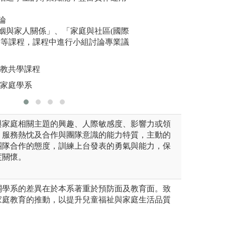
教帶動小朋友活動
力。
論
圖解:專業
姻與家人關係」、「家庭與社區(國際
版權:兒童
」等課程，課程中進行小組討論專業議
共教共學課程
與家庭學系
與家庭相關主題的興趣、人際敏感度、影響力或領
、服務熱忱及合作與團隊意識的能力特質，主動的
團隊合作的態度，訓練上台發表的勇氣與能力，保
度關懷。
關學系的差異在於本系著重於預防面及教育面。致
家庭教育的推動，以提升兒童福祉與家庭生活品質