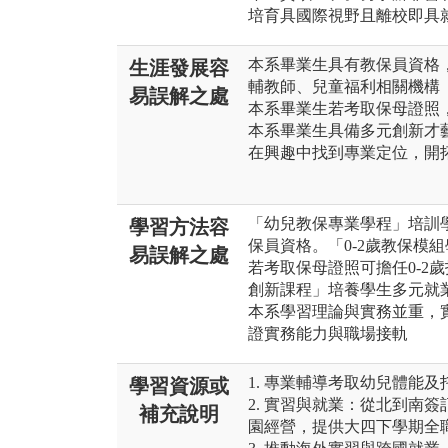
培育具國際視野且離校即具
本系畢業生具有教保員資格
生涯發展容
輔教師、兒童福利相關機構
易誤解之處
本系畢業生若考取保母證照，
本系畢業生具備多元創新才
在興趣中找到專業定位，開
「幼兒教保專業學程」培訓
學習方法容
保員資格。「0-2歲教保模
易誤解之處
若考取保母證照可擔任0-2
創新課程」培養學生多元就
本系學習理論與實務並重，
證實務能力與職場接軌
1. 專業輔導考取幼兒體能
學習資源或
2. 實習與就業：從北到南
補充說明
園經營，提供大四下學期全