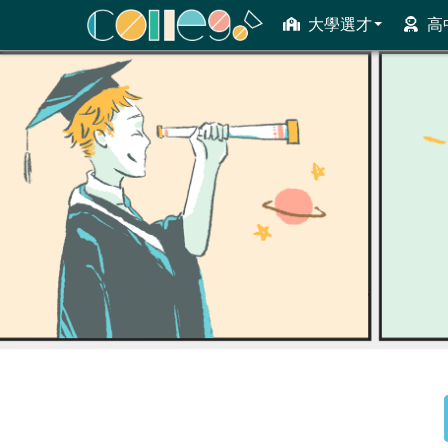
大學選才
高
ColleGo! 大學選才與高中育才輔助系統