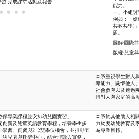
學習 完成課堂活動及報告
圖解:到幼兒園試
能力。
一、小組討
例如：「婚
共教共學)
題。
圖解:國際
版權:兒童
本系重視學生對人
導能力、關懷他人
社會參與以及透過
持對人與家庭的高
教保專業課程並安排幼兒園實習。
本系於其他助人相
元創新及兒童英語教育學程，培養學生多
力於嬰幼兒教育及
學習、實習與2+2雙學位機會，並推動五
為專業目標。
利幼兒園與托嬰中心，結合理論與實務，