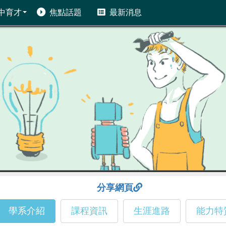
中育才
焦點話題
最新消息
分享網頁
學系介紹
課程資訊
生涯進路
能力特