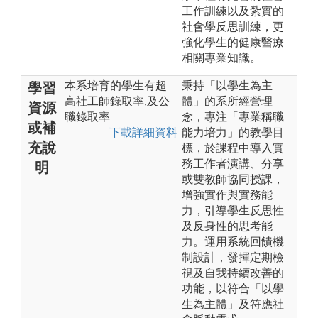
工作訓練以及紮實的
社會學反思訓練，更
強化學生的健康醫療
相關專業知識。
本系培育的學生有超
秉持「以學生為主
學習
高社工師錄取率,及公
體」的系所經營理
資源
職錄取率
念，專注「專業稱職
或補
下載詳細資料
能力培力」的教學目
充說
標，於課程中導入實
務工作者演講、分享
明
或雙教師協同授課，
增強實作與實務能
力，引導學生反思性
及反身性的思考能
力。運用系統回饋機
制設計，發揮定期檢
視及自我持續改善的
功能，以符合「以學
生為主體」及符應社