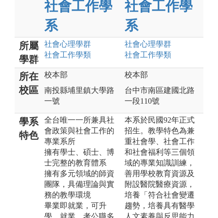
社會工作學
社會工作學
系
系
社會心理
學群
社會心理
學群
所屬
社會工作
學類
社會工作
學類
學群
校本部
校本部
所在
校區
南投縣埔里鎮大學路
台中市南區建國北路
一號
一段110號
全台唯一一所兼具社
本系於民國92年正式
學系
會政策與社會工作的
招生。教學特色為兼
特色
專業系所
重社會學、社會工作
擁有學士、碩士、博
和社會福利等三個領
士完整的教育體系
域的專業知識訓練，
擁有多元領域的師資
善用學校教育資源及
團隊，具備理論與實
附設醫院醫療資源，
務的教學環境
培養「符合社會變遷
畢業即就業，可升
趨勢，培養具有醫學
學、就業、考公職多
人文素養與反思能力