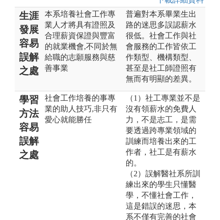
本系培養社會工作專
普遍對本系畢業生出
生涯
業人才將具有證照及
路的迷思多誤認薪水
發展
合理薪資保證與豐富
很低。社會工作與社
容易
的就業機會,不同於無
會服務的工作皆依工
誤解
給職的志願服務與慈
作類型、機構類型、
善事業
甚至是社工師證照有
之處
無而有明顯的差異。
社會工作培養的事專
（1）社工專業並不是
學習
業的助人技巧,非只有
沒有領薪水的免費人
方法
愛心就能勝任
力，不是志工，是需
容易
要透過跨專業領域的
誤解
訓練而培養出來的工
作者，社工是有薪水
之處
的。
（2）誤解醫社系所訓
練出來的學生只懂醫
學，不懂社會工作，
這是錯誤的迷思，本
系不僅有完善的社會