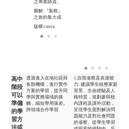
之專業師資。
圖解:『紮根』
之旅的集大成
版權:canva
透過進入在地社區與
1.自我省察及表達能
高中
各類機構，進行實作
力: 建議學生統整家庭
階段
方案的學習，提升同
背景、生命經驗及人
可以
學與實務場域的接
格特質，規劃參與校
準備
觸，縮短學用落差。
內課程及課外活動，
跨領域合作學習
呈現學生面對解決問
的學
題能力及對社會問題
習方
的省察。從學生學習
法或
或探索的經驗中，呈