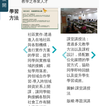
教學之專業人才
開
學習
方法
機
社區實作-透過
社工系服務隊-
結
課堂講授法：
進入在地社區
透過服務隊讓
透
透過多元教學
與各類機構，
學生走入社區
時
方法以及課程
進行實作方案
並了解偏鄉真
強
設計，搭配數
的學習，提升
正的需求
學
位化媒體的學
同學與實務場
圖解:看見更多
習方式，協助
域的接觸，縮
圖
族群的樣貌
同學即時回饋
短學用落差。
工
以及提升學生
版權:canva
跨領域合作學
了
學習成效。
習-導入跨領域
版權
師資於系上開
圖解:課堂講授
年
課，讓同學能
法
計
夠接觸各類與
封
版權:專題演講
社會工作有關