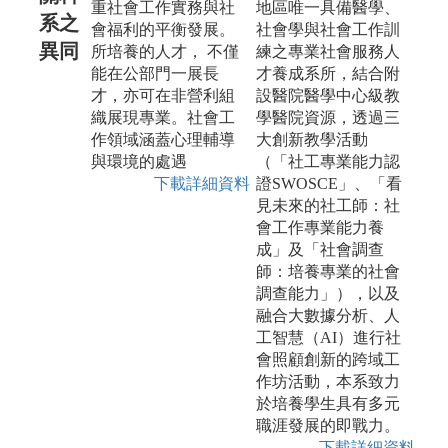
重社會工作實務與社
地區唯一具備醫學、
系之
會福利的平衡發展。
社會學與社會工作訓
異同
所培養的人才， 不僅
練之專業社會服務人
能在公部門一展長
才養成系所，結合附
才，亦可在非營利組
設醫院醫學中心級教
織展現專業。社會工
學醫院資源，透過三
作領域涵蓋心理輔導
大創新教學活動
與環境的處遇
（「社工專業能力認
下載詳細資料
證SWOSCE」、「看
見未來的社工師：社
會工作專業能力養
成」及「社會調查
師：培養專業的社會
調查能力」），以及
融合大數據分析、人
工智慧（AI）進行社
會照顧創新的跨域工
作坊活動，本系致力
於培養學生具有多元
職涯發展的即戰力。
下載詳細資料