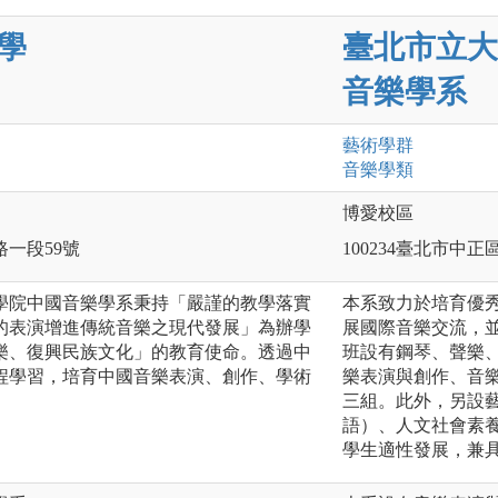
學
臺北市立大
音樂學系
藝術
學群
音樂
學類
博愛校區
路一段59號
100234臺北市中
學院中國音樂學系秉持「嚴謹的教學落實
本系致力於培育優
的表演增進傳統音樂之現代發展」為辦學
展國際音樂交流，
樂、復興民族文化」的教育使命。透過中
班設有鋼琴、聲樂
程學習，培育中國音樂表演、創作、學術
樂表演與創作、音
三組。此外，另設
語）、人文社會素
學生適性發展，兼