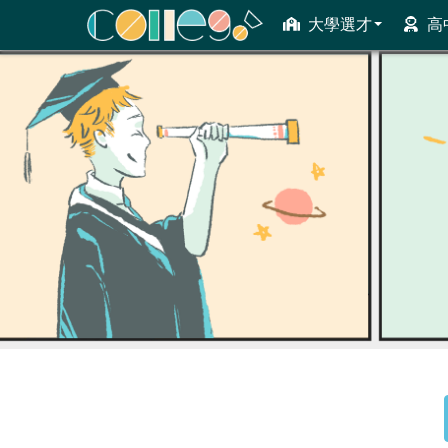
大學選才
高
ColleGo! 大學選才與高中育才輔助系統