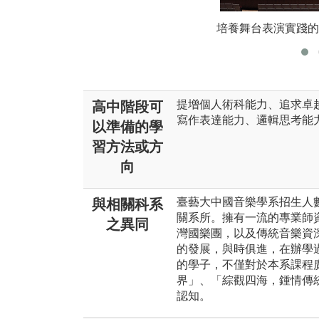
培養舞台表演實踐的
提增個人術科能力、追求卓
高中階段可
寫作表達能力、邏輯思考能
以準備的學
習方法或方
向
臺藝大中國音樂學系招生人
與相關科系
關系所。擁有一流的專業師
之異同
灣國樂團， 以及傳統音樂
的發展，與時俱進，在辦學
的學子，不僅對於本系課程
界」、「綜觀四海，鍾情傳
認知。