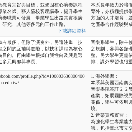
為教育宗旨與目標，並鞏固核心演奏課程
本系長年致力於培
專業名師、藝人蒞校客座講學，提升學生
育外，亦積極提供
演奏職業可發展，畢業學生出路其實很廣
方面的人才培育，
、研究、其他等多元的工作出路。
之產學合作經驗與
下載詳細資料
重占最多，但除了演奏外，另還注重「技
音樂系學生，除主
程之間的互補與進階，以技術課程為核心
之規劃，參與各類
為目的。再由學生根據自我性向及興趣選
整。另大學生更需
生多元興趣與專長。
排，課外學習也很
k.com/profile.php?id=100003630800400
1. 海外學習：
.edu.tw/
本系與美國西南奧克拉
音樂學院簽訂 2+
產業，拓展國際視
關係，學生可依興
境。
2. 音樂實務實習：
為強化學生專業能
議，包括臺北市立