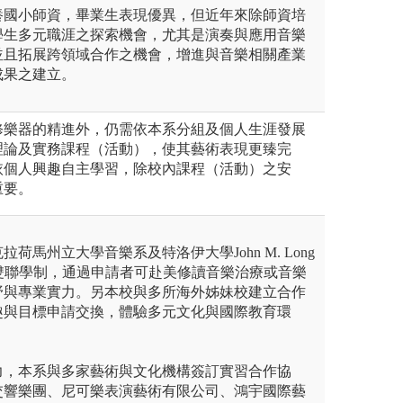
養國小師資，畢業生表現優異，但近年來除師資培
學生多元職涯之探索機會，尤其是演奏與應用音樂
並且拓展跨領域合作之機會，增進與音樂相關產業
成果之建立。
修樂器的精進外，仍需依本系分組及個人生涯發展
理論及實務課程（活動），使其藝術表現更臻完
依個人興趣自主學習，除校內課程（活動）之安
重要。
荷馬州立大學音樂系及特洛伊大學John M. Long
2 雙聯學制，通過申請者可赴美修讀音樂治療或音樂
野與專業實力。另本校與多所海外姊妹校建立合作
趣與目標申請交換，體驗多元文化與國際教育環
力，本系與多家藝術與文化機構簽訂實習合作協
交響樂團、尼可樂表演藝術有限公司、鴻宇國際藝