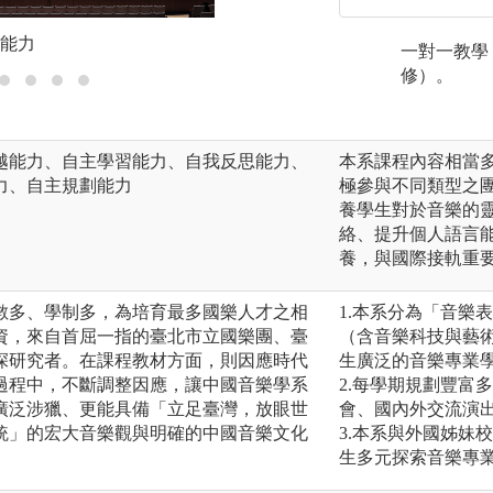
能力
培養個人演奏的能
一對一教學
修）。
越能力、自主學習能力、自我反思能力、
本系課程內容相當
力、自主規劃能力
極參與不同類型之
養學生對於音樂的
絡、提升個人語言
養，與國際接軌重
數多、學制多，為培育最多國樂人才之相
1.本系分為「音樂
資，來自首屈一指的臺北市立國樂團、臺
（含音樂科技與藝
資深研究者。在課程教材方面，則因應時代
生廣泛的音樂專業
過程中，不斷調整因應，讓中國音樂學系
2.每學期規劃豐富
廣泛涉獵、更能具備「立足臺灣，放眼世
會、國內外交流演
統」的宏大音樂觀與明確的中國音樂文化
3.本系與外國姊妹
生多元探索音樂專