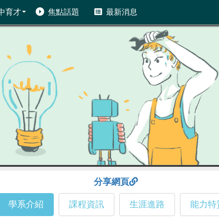
中育才
焦點話題
最新消息
分享網頁
學系介紹
課程資訊
生涯進路
能力特