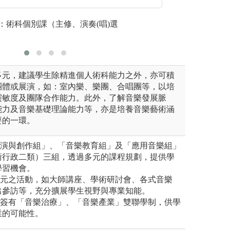
力
增加音樂學理知識
：術科個別課（主修、演奏(唱)選
大班授課
程。
多元，建議學生除精進個人術科能力之外，亦可積
團體或展演，如：室內樂、樂團、合唱團等，以培
靈敏度及團隊合作能力。此外，了解音樂發展脈
能力及音樂基礎理論能力等，亦是培養音樂藝術涵
要的一環。
表演與創作組」、「音樂教育組」及「應用音樂組」
術行政二類）三組，透過多元的課程規劃，提供學
學習機會。
多元之活動，如大師講座、學術研討會、各式音樂
出參訪等，充分擴展學生視野與專業知能。
校簽有「音樂治療」、「音樂產業」雙聯學制，供學
業的可能性。