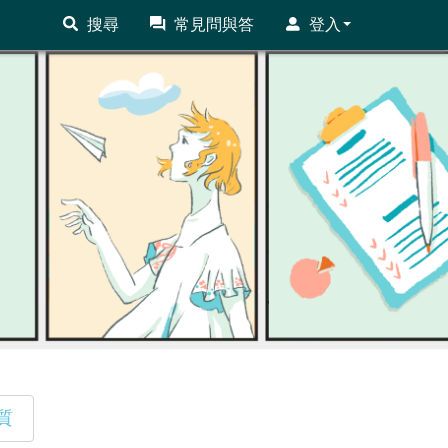
搜尋
常見問與答
登入
質