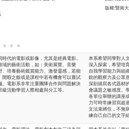
各個專業職位。另
版權:暨南
同學關注社會議題
系
後，完成紀錄片的
圖解:攝影棚實際拍
版權:臺藝大電影學
同時代的電影或影像，尤其是經典電影。
本系希望同學對人
領域的藝術活動，如：美術展覽、音樂
深入探索，希望培
野、培養藝術鑑賞能力、激發靈感，若能
自我學習能力與組
。閒暇之餘或是課程中若有機會可以嘗試
銳的觀察力及公眾
攝。電影系非常注重團隊合作與問題解決
深刻描寫各式題材
班級活動學習人際相處與分工等。
會議題之敏感度。
各單位舉辦的講座
力可時常練習寫超過
文法束縛住，不無
練自己自己的文字