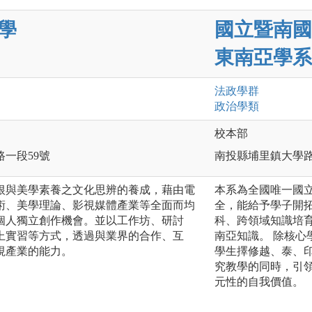
學
國立暨南國
東南亞學系
法政
學群
政治
學類
校本部
路一段59號
南投縣埔里鎮大學
根與美學素養之文化思辨的養成，藉由電
本系為全國唯一國
術、美學理論、影視媒體產業等全面而均
全，能給予學子開
個人獨立創作機會。並以工作坊、研討
科、跨領域知識培
上實習等方式，透過與業界的合作、互
南亞知識。 除核
視產業的能力。
學生擇修越、泰、
究教學的同時，引
元性的自我價值。