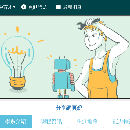
中育才
焦點話題
最新消息
分享網頁
學系介紹
課程資訊
生涯進路
能力特