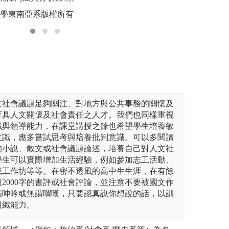
外透過紀錄片研究與賞析，使
過實作了解製作流
大學東南亞系版權所有
版權:暨南
。學習撰寫企劃書、田野調查
圖解:FOLEY擬
製作流程。
版權:臺藝大電影
攝
系
文社會議題足夠關注、對地方與公共事務的關懷及
育具人文關懷及社會責任之人才。我們也同樣重視
織與領導能力，在課堂講授之餘也希望學生培養敏
意識，應多嘗試思考與培養批判意識。可以多閱讀
的小說、散文或社會議題論述，培養自己對人文社
學生可以實際增加生活經驗，例如參加志工活動、
或工作坊等等。在密不透風的高中生生涯，在有餘
2000字的書評或社會評論，並注意不要被國文作
病呻吟或無謂喟嘆，只要認真說你想說的話，以訓
組織能力。