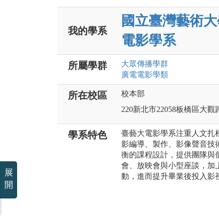
國立臺灣藝術大
我的學系
電影學系
大眾傳播
學群
所屬學群
廣電電影
學類
校本部
所在校區
220新北市22058板橋區大觀
臺藝大電影學系注重人文扎
學系特色
影編導、製作、影像聲音技
衡的課程設計，提供團隊與
會、放映會與小型座談，加
展
動，進而提升畢業後投入影
開