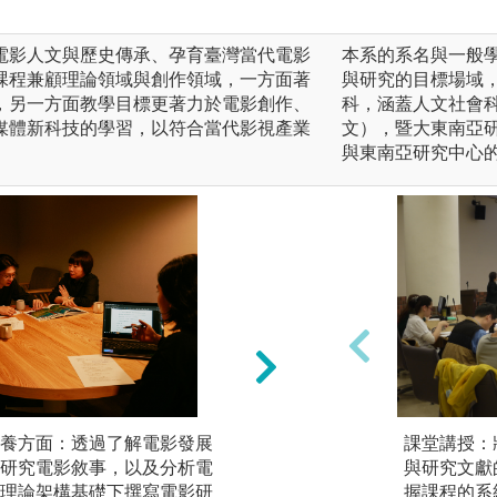
電影人文與歷史傳承、孕育臺灣當代電影
本系的系名與一般
課程兼顧理論領域與創作領域，一方面著
與研究的目標場域
，另一方面教學目標更著力於電影創作、
科，涵蓋人文社會科
媒體新科技的學習，以符合當代影視產業
文），暨大東南亞
與東南亞研究中心
養方面：透過了解電影發展
二、電影製作人才
課堂講授：
研究電影敘事，以及分析電
美術等。透過了解
與研究文獻
理論架構基礎下撰寫電影研
絡，學習導演方法
握課程的系