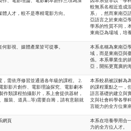
製作、電影理論、電影劇本創作三項為深
因本系並非以「學科
較無系名相近造成
媒體人才，較不是專精電影方向。
系」，然而東南亞
亞語言之於東南亞
學系的性質不同，
東南亞為場域，培
任何影視、媒體產業皆可從事。
本系名稱為東南亞
域，而是東南亞與
係。本系畢業生的
亞，開拓更寬廣的
度，需依序修習並通過各年級的課程。 2.
本系較易被誤解為
程以電影影片創作、電影理論探究、電影劇本
的課程重點之一，
. 製作類課程拍攝影片，系上會提供器材，
語言基礎的建立與
、服裝、道具...等)需要自籌，請有意願就
文與社會科學各學
。
言能力的全方位東
系網頁
本系在培養學用合
力的全方位人才。