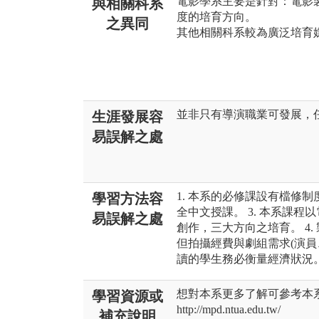
電影學系主要是針對：電影
與相關科系
度的培育方向。
之異同
其他相關科系較為廣泛培育
並非只有導演職業可發展，
生涯發展容
易誤解之處
1. 本系的必修課設有檔修制
學習方法容
全中文授課。 3. 本系課
易誤解之處
創作，三大方向之培育。 4
但拍攝經費與劇組需求(演員
讀的學生務必衡量經濟狀況
想對本系更多了解可參考本
學習資源或
http://mpd.ntua.edu.tw/
補充說明