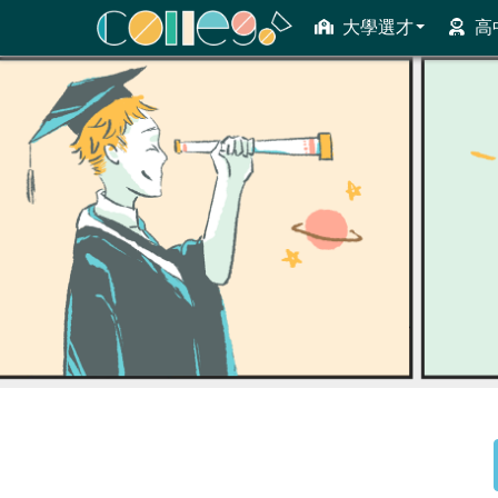
大學選才
高
ColleGo! 大學選才與高中育才輔助系統