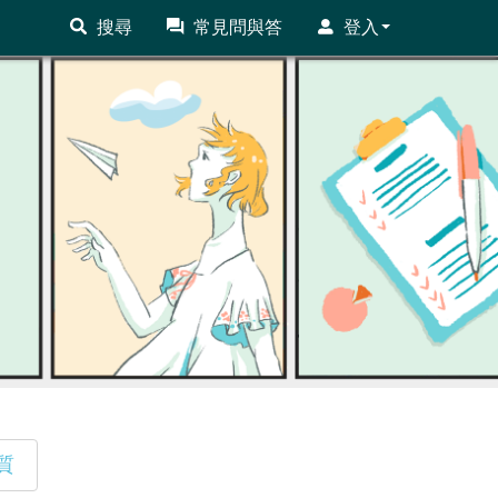
搜尋
常見問與答
登入
質