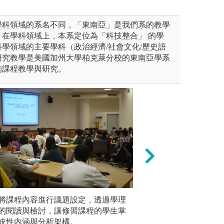
學科領域的系名不同，「東南亞」是我們系的教學
，在學科領域上，本系定位為「科技整合」 的學
學領域的主要學科（政治經濟/社會文化/歷史語
研究教學是美國加州大學柏克萊分校的東南亞學系
的課程教學與研究。
培養方面：包含導演、製片、
將課程內容進行議題設定，透過學理
三、電影技術人才
個案分析
劇情片的電影敘事手法與脈
的閱讀與檢討，讓修習課程的學生掌
錄音、後期剪接調
案，進行
並從實際的製作流程中，熟悉
統性內涵與分析架構。
原理的理解，並配
行學用檢