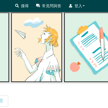
搜尋
常見問與答
登入
質