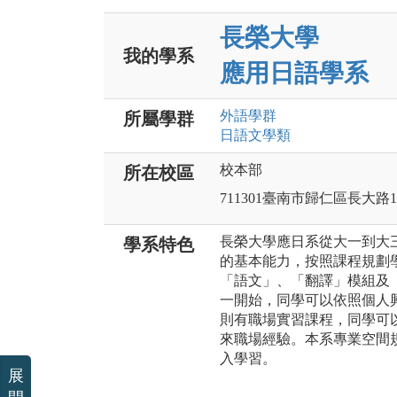
長榮大學
我的學系
應用日語學系
外語
學群
所屬學群
日語文
學類
校本部
所在校區
711301臺南市歸仁區長大路
長榮大學應日系從大一到大
學系特色
的基本能力，按照課程規劃
「語文」、「翻譯」模組及
一開始，同學可以依照個人
則有職場實習課程，同學可
來職場經驗。本系專業空間
入學習。
展