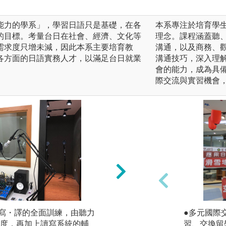
能力的學系」，學習日語只是基礎，在各
本系專注於培育學
的目標。考量台日在社會、經濟、文化等
理念。課程涵蓋聽
需求度只增未減，因此本系主要培育教
溝通，以及商務、
各方面的日語實務人才，以滿足台日就業
溝通技巧，深入理
會的能力，成為具
際交流與實習機會
・寫・譯的全面訓練，由聽力
2.實際操作演練的
●多元國際
度，再加上讀寫系統的輔
親自演練來增進對
習、交換留