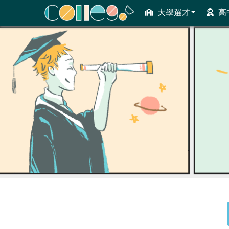
大學選才
高
ColleGo! 大學選才與高中育才輔助系統