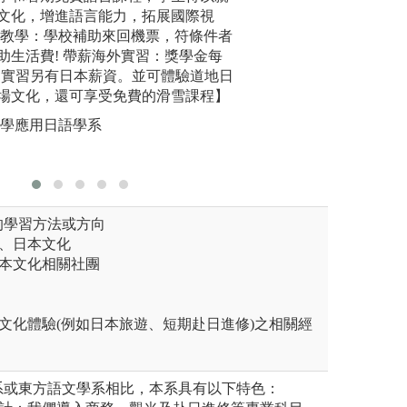
文化，增進語言能力，拓展國際視
訓，以及
日本花道
圖解:與日本大學
地教學：學校補助來回機票，符條件者
學，提升
版權:長榮應日系
助生活費! 帶薪海外實習：獎學金每
版權:玄奘
元，實習另有日本薪資。並可體驗道地日
場文化，還可享受免費的滑雪課程】
大學應用日語學系
的學習方法或方向
語、日本文化
日本文化相關社團
文化體驗(例如日本旅遊、短期赴日進修)之相關經
系或東方語文學系相比，本系具有以下特色：