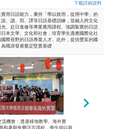
下載詳細資料
生實用日語能力，秉持「學以致用，從用中學」的
、說、讀、寫、譯等日語基礎訓練，並融入跨文化
觀光、赴日進修等專業應用課程。強調紮實的日語
解日本文學、文化和社會，培育學生適應國際化社
備國際視野的日語專業人才。此外，提供豐富的國
，為職涯發展奠定堅實基礎
課程：除了口授課程，也透過
交流機會：透過移地教學、海外實
3.小組討論報告
●實務導
日本文化的理解。
學和暑期免費語言課程，學生得以親
整合，最後進行成
過與日本