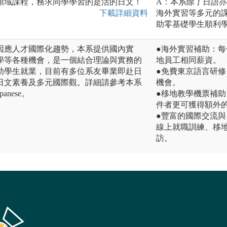
領域課程，務求同學學習的是活的日文！
A：本系除了日語
下載詳細資料
海外實習等多元的
助零基礎學生順利
因應人才國際化趨勢，本系提供國內實
●海外實習補助：每
學等各種機會，是一個結合理論與實務的
地員工相同薪資。
助學生就業，目前有多位系友畢業即赴日
●免費東京語言研
日文素養及多元國際觀。詳細請參考本系
機會。
japanese。
●移地教學機票補
件者更可獲得額外
●豐富的國際交流
線上就職訓練、移
訪。