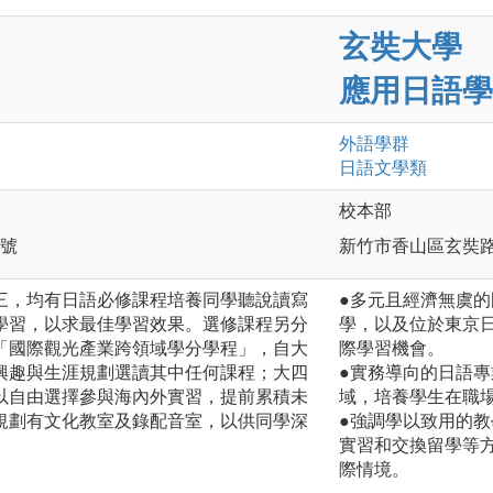
玄奘大學
應用日語學
外語
學群
日語文
學類
校本部
1號
新竹市香山區玄奘路
三，均有日語必修課程培養同學聽說讀寫
●多元且經濟無虞
學習，以求最佳學習效果。選修課程另分
學，以及位於東京
「國際觀光產業跨領域學分學程」，自大
際學習機會。
興趣與生涯規劃選讀其中任何課程；大四
●實務導向的日語
以自由選擇參與海內外實習，提前累積未
域，培養學生在職
規劃有文化教室及錄配音室，以供同學深
●強調學以致用的
實習和交換留學等
際情境。