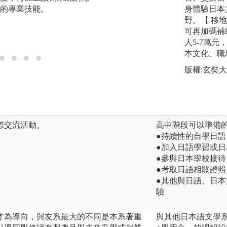
的專業技能。
身體驗日本
圖解:文化概論學習
野。【 移
版權:長榮應日系
可再加碼補
人5-7萬
本文化、職
版權:玄奘
際交流活動。
高中階段可以準備
●持續性的自學日
●加入日語學習或
●參與日本學校接待
●考取日語相關證照
●其他與日語、日本
驗
才為導向，與友系最大的不同是本系著重
與其他日本語文學