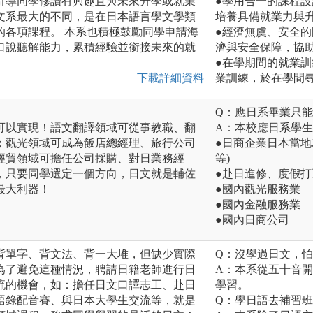
引導同學修讀有興趣且與未來升學或就業
●學用合一的課程
文系最大的不同，是在日本語言學文學類
培養具備就業力與
的各項課程。 本系也積極鼓勵同學申請海
●經濟無虞、安全
口說聽解能力，累積經驗並銜接未來的就
濟與安全保障，協
●在學期間的就業
下載詳細資料
業訓練，於在學間
Q：應日系畢業只
可以實現！語文翻譯領域可從事教職、翻
A：本校應日系學
；觀光領域可成為飯店總經理、旅行公司
●日商企業日本當地
經貿領域可擔任公司採購、對日業務經
等)
，只要同學選定一個方向，日文就是輔佐
●赴日進修、度假打
最大利器！
●國內觀光服務業
●國內金融服務業
●國內日商公司
背單字、背文法、背一大堆，但缺少實際
Q：沒學過日文，怕
為了避免這種情況，聘請日籍老師進行日
A：本系從五十音
流的機會，如：擔任日文口譯志工、赴日
學習。
語錄配音賽、與日本大學生交流等，就是
Q：學日語去補習班