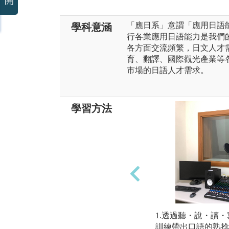
開
「應日系」意謂「應用日語
學科意涵
行各業應用日語能力是我們
各方面交流頻繁，日文人才
育、翻譯、國際觀光產業等
市場的日語人才需求。
學習方法
1.透過聽・說・讀
訓練帶出口語的熟捻