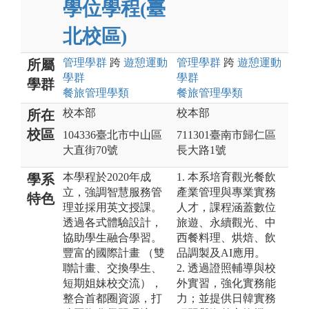
學位學程(臺
北校區)
管理
學群
跨
遊憩運動
管理
學群
跨
遊憩運動
所屬
學群
學群
學群
餐旅管理
學類
餐旅管理
學類
校本部
校本部
所在
校區
104336臺北市中山區
711301臺南市歸仁區
大直街70號
長大路1號
本學程於2020年成
1. 本系培育觀光餐飲
學系
立，強調智慧服務管
產業管理與專業實務
特色
理並採用英文授課。
人才，課程涵蓋數位
透過各式體驗設計，
旅遊、永續觀光、中
協助學生融合學習。
西餐料理、烘焙、飲
豐富的國際計畫 （雙
品調製及AI應用。
聯計畫、交換學生、
2. 透過證照輔導與校
短期姐妹校交流），
外實習，強化實務能
整合首都圈資源，打
力；並提供日韓實務