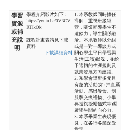
學程介紹影片如下：
1. 本系教師同時擔任
學習
https://youtu.be/0V3CV
導師，重視班級經
資源
RTlkOk
營，關懷輔導學生不
或補
遺餘力，導生關係融
充說
課程計畫表請見下載
洽。本系教師以分組
資料
或是一對一導談方式
明
下載詳細資料
關心學生平日學習與
生活(工讀)狀況，並給
予適切的生涯規劃及
就業發展方向建議。
2. 系學會舉辦多元且
有趣的活動(如: 抽直屬
活動、感恩餐會、制
服趴交換禮物、小畢
典授旗授帽儀式等)凝
聚學生間的向心力。
3. 本系畢業生表現優
良，在各行各業深受
肯定。