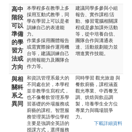
本學程多在教學上多
建議同學多參與小組
高中
採用互動式教學，同
報告、實作課程/活
階段
學在學習上可以是者
動、修習電腦相關課
可以
訓練自己的表達能
程或是參加課外活動
準備
力。
等，從中培養自信、
作業多採用團體報告
團隊合作與溝通表
的學
或需實際操作運用機
達、活動規劃能力並
習方
台等，建議訓練自己
增進實作技能。
法或
的簡報能力及團隊合
方向
作力等。
和資訊管理系最大的
同時學習 觀光旅遊 與
與相
不同處在於，本學程
餐飲廚藝，課程涵蓋
關科
並非教學生寫程式，
觀光專業、中西餐烹
系之
也不像餐飲管理系學
調、烘焙與飲品調
異同
習基礎的外場服務或
製，培養學生全方位
廚藝的課程。智慧服
專業力與職場競爭
務管理英語學位學程
力。
主要是強調全英語的
下載詳細資料
授課方式，選擇服務