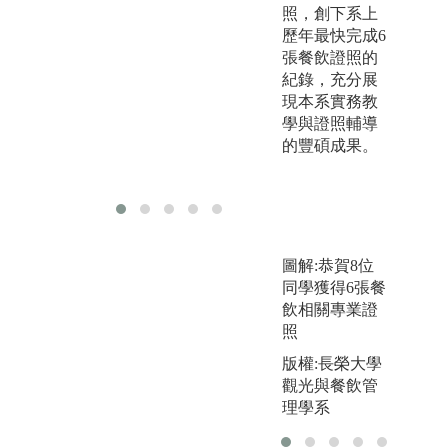
(3
照，創下系上
企業參訪活
2
歷年最快完成6
動。
張餐飲證照的
紀錄，充分展
加入台灣飯店
現本系實務教
科技工程管理
學與證照輔導
協會THTA提
的豐碩成果。
升學生學習與
就業能力。
圖解:恭賀8位
同學獲得6張餐
飲相關專業證
照
版權:長榮大學
觀光與餐飲管
理學系