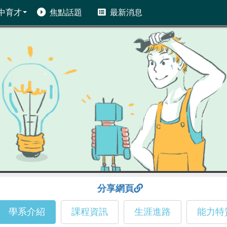
中育才
焦點話題
最新消息
分享網頁
學系介紹
課程資訊
生涯進路
能力特