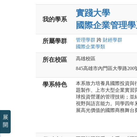
實踐大學
我的學系
國際企業管理學
管理
學群
跨
財經
學群
所屬學群
國際企業
學類
高雄校區
所在校區
845高雄市內門區大學路200
本系致力培養具國際投資與
學系特色
題製作、上市大型企業實習
球投資營運的管理技術；並
視野與語言能力。同學四年
展高光價值的國際商務舞台
展
開