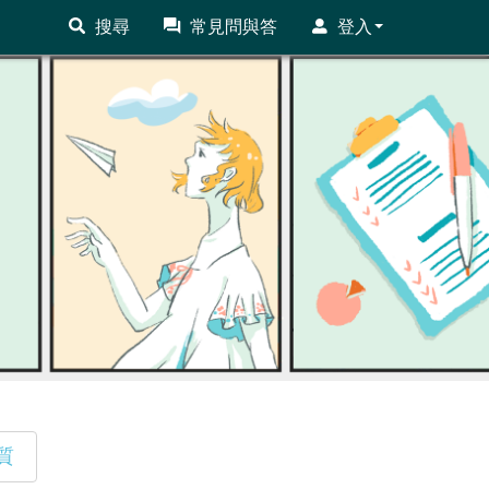
搜尋
常見問與答
登入
質