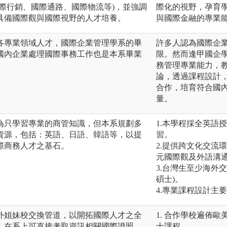
際行銷、國際通路、國際物流等)，並強調
際化的視野，孕育
具備國際觀與國際視野的人才培養。
與國際金融的專業
各專業領域人才，國際企業管理學系的畢
許多人認為國際企
國內企業處理國際事務工作也是本系畢業
限。然而逢甲國企
務管理專業能力，
論，透過課程設計
合作，培育符合國
量。
為只學習專業的商管知識，但本系規劃多
1.本學程採全英語
資源，包括：英語、日語、韓語等，以提
習。
際商務人才之基石。
2.提供跨文化交流
元國際觀及外語溝
3.台灣生至少海外
碩士)。
4.專業課程設計主
外姐妹校交換管道，以開拓國際人才之全
1. 合作學校遍佈
，在系上可直接考取資訊相關國際證照。
士課程。