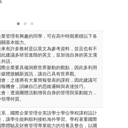
易組/韓國文創產業經營組
h
業報告的
圖解:外匯數位金
版權:pexels
企業管理有興趣的同學，可在高中時期累積以下各
相關基本能力。
：未來有許多教材是以英文為參考資料，並且也有不
因此建議多研習進階的英文，並加強自身的英文溝
二外語。
：國際企業要具備洞察世界脈動的觀點，因此多利用
等媒體接觸新資訊，讓自己具有世界觀。
的機會：之後將有大量簡報發表的課程，因此建議可
簡報機會，訓練自己的思維邏輯與表達技巧。
學生會：透過團體活動增長自身的管理與策劃能力，
身領導特質。
業系，國際企業管理全英語學士學位學程課程設計
接，讓學生能夠順利接軌海外學習。學程著重國際
國際體驗及財務管理專業能力的培養及整合，以國