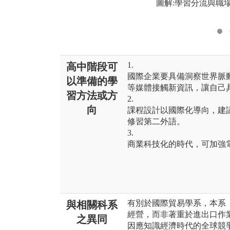
圖解:學習分流與職
1.
高中階段可
國際企業要具備洞察世界脈
以準備的學
等媒體接觸新資訊，讓自己
習方法或方
2.
向
課程設計以國際化導向，建
修習第二外語。
3.
商業科技化的時代，可加強
有別於國際貿易學系，本系
與相關科系
經營，而非著重於進出口作
之異同
因應知識經濟時代的全球競