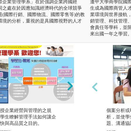
際企業管理學系」在於強調企業跨國經
逢甲大學商學院國際
同之處在於因應知識經濟時代的全球競爭
生成為國際商管人
(國際行銷、國際物流、國際零售等)的教
業環境與世界接軌
環境的分析，重視的是具國際視野的人才
銷管理、科技管理
會責任等學科，並
來出國一年之學習
授企業經營與管理的之規
團隊學習：藉由課
個案分析或
學生瞭解管理手法如何讓企
理課程、實務講座
析，並使學
快與高品質之目的。
進而達到同儕學習
題、溝通協