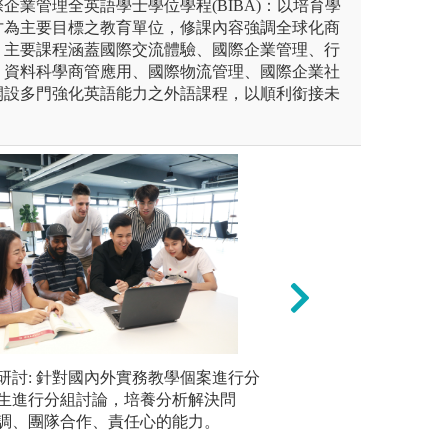
企業管理全英語學士學位學程(BIBA)：以培育學
才為主要目標之教育單位，修課內容強調全球化商
，主要課程涵蓋國際交流體驗、國際企業管理、行
、資料科學商管應用、國際物流管理、國際企業社
開設多門強化英語能力之外語課程，以順利銜接未
。
程規劃，例如：海外研習、管
研討: 針對國內外實務教學個案進行分
產業觀摩: 老師
報告撰寫能
等，讓學生進行小團體討論，
生進行分組討論，培養分析解決問
察與分析消費者之
重學生在
。
調、團隊合作、責任心的能力。
查進行個案與資料
劃導向式
場的敏感度、反思
料蒐集、