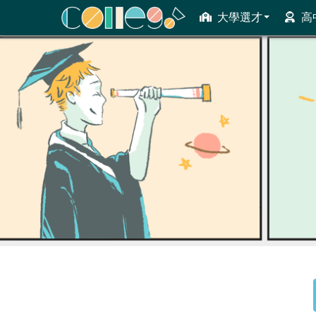
大學選才
高
ColleGo! 大學選才與高中育才輔助系統