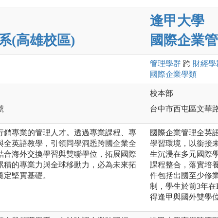
逢甲大學
系(高雄校區)
國際企業管
管理
學群
跨
財經
學
國際企業
學類
校本部
號
台中市西屯區文華路
行銷專業的管理人才。透過專業課程、專
國際企業管理全英語
與全英語教學，引領同學洞悉跨國企業全
學習環境，以銜接
結合海外交換學習與雙聯學位，拓展國際
生沉浸在多元國際
累積的專業力與全球移動力，必為未來拓
課程整合，落實培
奠定堅實基礎。
件包括出國至少修業
制，學生於前3年在
得逢甲與國外雙學