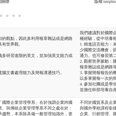
場關聯
圖解:日韓商務與貿
版權:unsplas
我們建議對於國際
動的觀點，因此多利用報章雜誌或是網路
種經驗，從中培養
具有世界觀。
1. 精進語言能力
少國際交流機會，
議多研習進階的英文，並加強英文能力或
通力。也可修習第
2. 觀察世界脈動
報章雜誌或是網路
電腦文書處理能力及簡報溝通技巧。
3. 掌握簡報報告
以多掌握每一次的
4. 參加社團或是
並擔任幹部培養自
「國際企業管理學系」在於強調企業跨國
不同於國貿系及企
業。與傳統企業管理學系不同之處在於：
與國外學校課程銜
爭趨勢，本系除具備一般管理知識外，更
企業、行銷管理、