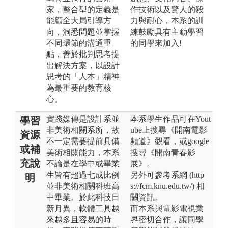
家，整合型的定義是
作技術以及驚人的毅
能顧全大局引導方
力與耐心，本系的訓
向，洞悉問題並掌握
練鼓勵具有主動學習
不同環節的溝通重
的同學來加入!
點，善於批判思考提
出解決方案，以設計
思考的「人本」精神
為最重要的教育核
心。
實踐媒傳是設計系並
本系學生作品可在Yout
學習
非美術相關系所，故
ube上搜尋《開南電影
資源
不一定需要提前具備
頻道》觀看，或google
或補
美術相關能力，本系
搜尋《開南青春影
充說
不論是在學中或畢業
展》。
生皆有超過七成比例
另外可參考系網 (http
明
並非美術相關科班高
s://fcm.knu.edu.tw/) 相
中畢業。於此科技日
關資訊。
新月異，軟體工具越
而本系與電影電視業
來越多且容易的時
界密切合作，讓同學