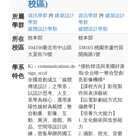
校區)
資訊
學群
跨
建築設計
資訊
學群
跨
建築設計
所屬
學群
學群
學群
媒體設計
學類
媒體設計
學類
校本部
校本部
所在
校區
104336臺北市中山區
338103 桃園市蘆竹區
大直街70號
開南路1號
IG：communications.de
*接軌韓流與美國好萊
學系
sign_sccd
塢/全台唯一整合型創
特色
全國首創成立「媒體
意影像機構*
傳達設計」之學系，
【課程方向】影視製
以設計思考、人文、
作與表演藝術
美學為核心，運用多
【以電影劇組方式拍
樣性媒材為載體，整
攝教學】
合動畫、影像、互
【培養六大能力】
動、展演、遊戲、商
1. 文化藝術與造形能
品、空間等設計訓
力
練，密集舉辦跨國工
2. 攝影、燈光、音樂