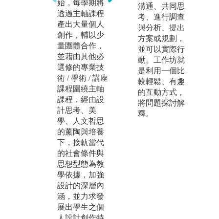
有
始，每學期將
溝通、共同思
程之訓練外，
整
透過主軸課程
考、進行調查
輔以各種大型
計
產出大量個人
與分析、提出
學習交流活動
特
創作，輔以少
方案或規劃，
如：混合年級
展
量團體合作，
並可以實際行
期末作品發表
作
並藉由其他必
動。工作坊就
會、國際工作
動
選修的專業技
是利用一個比
營、海外學校
在
術 / 學術 / 講座
較輕鬆、有趣
與企業參訪、
位
課程圍繞主軸
的互動方式，
產學合作設計
意
課程，經由設
將問題探討解
專案、業界實
展
計思考、美
釋。
習等多維度訓
成
學、人文哲思
練、養成國際
經
的薰陶與培養
視野。除了設
子
下，接軌當代
計專業度與成
業
的社會條件與
熟度、並重視
設
思想型態為教
人格素質的並
考
學依據，加強
行發展，藉由
響
設計的深層內
設計思維與美
外
涵，並力求發
學素養並重，
影
展出學生之個
達成當代完人
演
人設計創作特