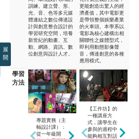
訓練。建立聲、形、
更能創造出驚人的經
光、音、色等多元媒
濟產值，其中電影更
體連結之數位傳達設
是帶領整個娛樂產業
計與創意整合設計的
的火車頭。本學系以
學習研究空間，培養
電影為核心建構出相
新世紀的動畫、互
關聯性之媒體型式，
動、網路、資訊、數
即利用動態影像聲
展
位創意與設計人才。
音，傳達創意的各種
開
應用模式。
學習
方法
【工作坊】的
一種講座方
於在學期間，
鑒
專題實務（主
式，讓學生在
除了本系依核
業
軸設計課）：
參與的過程中
心教學目標進
學
從一年級開
能夠相互對話
行設計專業課