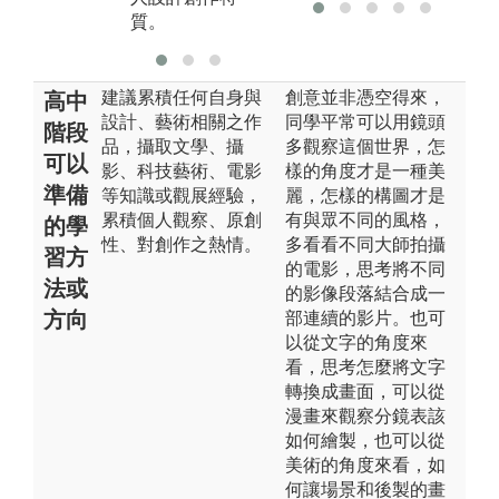
教育目標。
績
質。
建議累積任何自身與
創意並非憑空得來，
高中
設計、藝術相關之作
同學平常可以用鏡頭
階段
品，攝取文學、攝
多觀察這個世界，怎
可以
影、科技藝術、電影
樣的角度才是一種美
準備
等知識或觀展經驗，
麗，怎樣的構圖才是
累積個人觀察、原創
有與眾不同的風格，
的學
性、對創作之熱情。
多看看不同大師拍攝
習方
的電影，思考將不同
法或
的影像段落結合成一
方向
部連續的影片。也可
以從文字的角度來
看，思考怎麼將文字
轉換成畫面，可以從
漫畫來觀察分鏡表該
如何繪製，也可以從
美術的角度來看，如
何讓場景和後製的畫