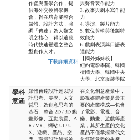
作營與產學合作，提
與聲音製作能力
供海外交換留學機
3. 故事與劇本寫作能
會，旨在培育能整合
力
媒體、設計方法，強
4. 導演、製片能力
調「傳達」為人類文
5. 數位剪輯與後製特
明之核心，得以適應
效能力
時代快速變遷之整合
6. 戲劇表演與口語表
型創作人才。
達能力
【國外姊妹校】
下載詳細資料
紐約電影學院、韓國
檀國大學、韓國中央
大學、北京服裝學院
媒體傳達設計是以設
在文化創意產業中，
學科
計思考、美學、人文
影視媒體產業是最主
意涵
哲思，為創意思考的
要的產業構成—包含
基石。整合 2D / 3D 動
了電影、電視、音
畫影像、互動裝置、A
樂、動畫、遊戲等產
R / VR、網站 UI / U
業，其所生產的文化
X、遊戲、產品、空
產品不僅掌握當代文
間、環境設計領域的
化符號意義的生產，