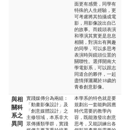
面更有感覺，同學有
特殊的人生經驗，更
可考慮將其拍攝成電
影，用影像說出自己
的故事。而鏡頭表演
和導演其實更是息息
相關，對演出有興趣
的同學，可以多思考
表演時與鏡頭位置的
關聯性。選擇開南大
學電影系，可以跟志
同道合的夥伴，一起
盡情揮灑屬於18歲的
青春創意影像。
實踐媒傳分為兩組：
本學系的特色就是要
與相
「動畫影像設計」及
規劃出一套能夠因應
關科
「創意媒體設計」之
時代需要的教學內
系之
主修領域，本系非大
容，既能激發出創意
異同
眾傳播類學群，實踐
思考，又能訓練出各