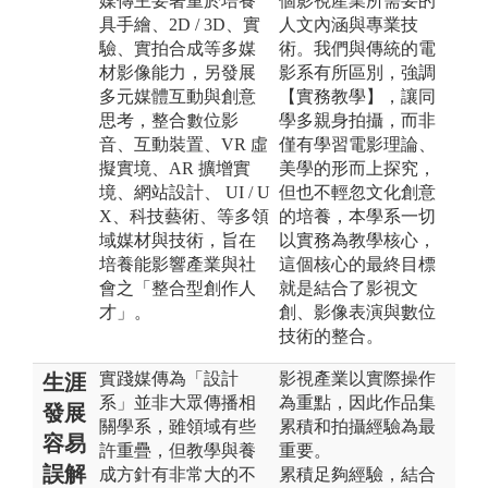
媒傳主要著重於培養
個影視產業所需要的
具手繪、2D / 3D、實
人文內涵與專業技
驗、實拍合成等多媒
術。我們與傳統的電
材影像能力，另發展
影系有所區別，強調
多元媒體互動與創意
【實務教學】，讓同
思考，整合數位影
學多親身拍攝，而非
音、互動裝置、VR 虛
僅有學習電影理論、
擬實境、AR 擴增實
美學的形而上探究，
境、網站設計、 UI / U
但也不輕忽文化創意
X、科技藝術、等多領
的培養，本學系一切
域媒材與技術，旨在
以實務為教學核心，
培養能影響產業與社
這個核心的最終目標
會之「整合型創作人
就是結合了影視文
才」。
創、影像表演與數位
技術的整合。​
實踐媒傳為「設計
影視產業以實際操作
生涯
系」並非大眾傳播相
為重點，因此作品集
發展
關學系，雖領域有些
累積和拍攝經驗為最
容易
許重疊，但教學與養
重要。
誤解
成方針有非常大的不
累積足夠經驗，結合