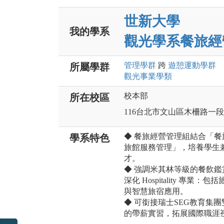
世新大學
我的學系
觀光學系餐旅經
管理
學群
跨
遊憩運動
學群
所屬學群
觀光事業
學類
校本部
所在校區
116台北市文山區木柵路一段
◆ 餐旅經營管理組結合「餐旅
學系特色
旅館服務管理」，培養學生
才。
◆ 強調米其林等級的餐飲
深化 Hospitality 
與智慧旅宿應用。
◆ 可銜接瑞士SEG教育集
的帶薪實習，拓展國際職涯