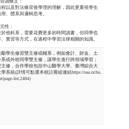
記背誦條文：
過程以及對法條背後學理的理解，因此更重視學生
適用、體系與邏輯思考。
多元性：
較於他科系，需要花費更多的時間讀書，但同學也
賽、實習等方式，在過程中學習法律相關的知識。
鼓勵學生修習雙主修或輔系，例如會計、財金、土
外系或外校同學雙主修，讓學生進行跨領域學習；
雙主修，合作學校包括中山醫學大學、臺灣綜合大
統(詳情可點選本校註冊組連結https://oaa.nchu.
t/page-list.2484)