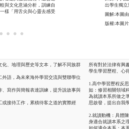
較與文化意涵分析，訓練自
現場營運，過程中
出學生獨立
一樣「用舌尖與心靈去感受
品牌」。
圖解:本圖由 G
版權:本圖片由
讀文化、地理與歷史等文本，了解不同族群
所有對於法律有興
學生學習歷程、心
第二外語，為未來海外學習交流與雙聯學位
1.高中學習歷程反
創作、寫作與簡報表達訓練，提升說故事與
如：修習相關領域
為就讀本系所做之
志工或接待工作，累積待客之道的實際經
思啟發，提出自我
2.就讀動機：具體
身適合就讀本系之
如何適合本系；本系