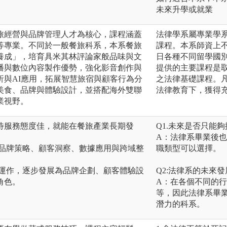
未來升學或就業
旅經營與品牌管理人才為核心，課程涵蓋
法律學系屬專業學
等專業。不同於一般餐旅科系，本系餐旅
課程。本系師資上
養成」，培育具米其林評論家般品味與文
日各種不同留學國
播與數位內容製作優勢，強化影音創作與
提供的主要課程是
析與AI應用，拓展智慧旅宿與顧客行為分
之法律基礎課程。
美食、品牌與體驗設計，並搭配海外雙聯
法律教育下，獲得
業視野。
待服務態度佳，就能在餐旅產業長期發
Q1.未來是否只能
A：法律系畢業後
於品牌策略、顧客洞察、數據應用與跨域整
職類型可以選擇。
場運作，逐步發展為品牌企劃、顧客體驗設
Q2:法律系的未來
角色。
A：在各個不同的
等，因此法律系畢
潛力的科系。