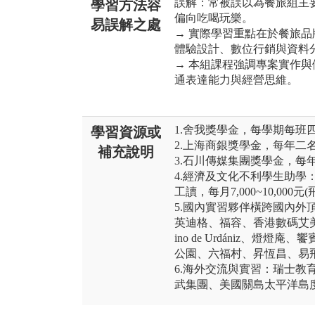
誤解：常被誤以為餐旅組主
學習方法容
偏向吃喝玩樂。
易誤解之處
→ 實際學習重點在於餐旅
體驗設計、數位行銷與資料
→ 本組課程強調專案實作
通表達能力與經營思維。
1.舍我獎學金，每學期每班
學習資源或
2.上海商銀獎學金，每年二
補充說明
3.石川傳媒集團獎學金，每
4.經濟及文化不利學生助學：減
工讀，每月7,000~10,000
5.國內實習夥伴橫跨國內外
英迪格、福容、香港數碼艾美
ino de Urdániz、
公園、六福村、昇恆昌、易
6.海外交流與實習：瑞士教
武集團、美國關島太平洋島