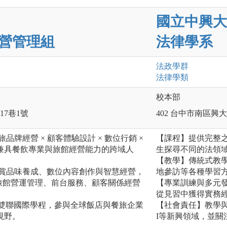
國立中興大
營管理組
法律學系
法政
學群
法律
學類
校本部
17巷1號
402 台中市南區興大
品牌經營 × 顧客體驗設計 × 數位行銷 ×
【課程】提供完整
兼具餐飲專業與旅館經營能力的跨域人
生探尋不同的法領
【教學】傳統式教
鑑賞品味養成、數位內容創作與智慧經營，
地參訪等各種學習
專業：包括旅館營運管理、前台服務、顧客關係經營
【專業訓練與多元
從見習中獲得實務
團雙聯國際學程，參與全球飯店與餐旅企業
【社會責任】教學
視野。
I等新興領域，並