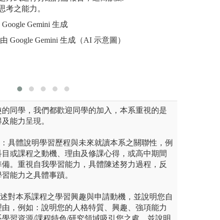
就像經營「自己的小型餐廳或
思考之能力。
研習(一)
研習、財經
oogle Gemini 生成
習、勞動
 Google Gemini 生成（AI 示意圖）
事法律實
圖解:本圖由 
版權:本圖片由
趣的同學，我們都歡迎同學的加入，本系重視的是
得及能力呈現。
思：具體說明學習歷程與未來就讀本系之關聯性，例
科目或課程之動機、理由及修課心得，或高中期間
準備。重視自我學習能力，具體陳述努力過程，反
學習能力之具體事蹟。
陳述對本系課程之學習興趣與申請動機，並說明您自
理由，例如：說明您的人格特質、興趣、強項能力
學習資源/課程特色/研究領域吸引您之處。並說明