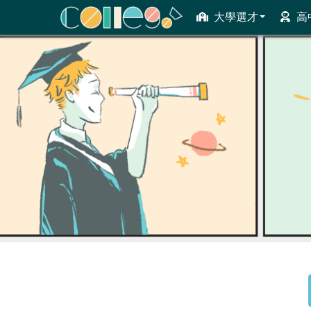
大學選才
高
ColleGo! 大學選才與高中育才輔助系統