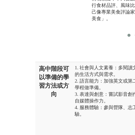
行食材品評、風味比
己像專業美食評論家
美食」。
1. 社會與人文素養：多閱
高中階段可
的生活方式與需求。
以準備的學
2. 語言能力：加強英文或
習方法或方
學程做準備。
向
3. 表達與創意：嘗試影音
自媒體操作力。
4. 服務體驗：參與營隊、
驗。