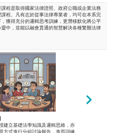
要課程是取得國家法律證照、政府公職或企業法務
礎課程。凡有志於從事法律專業者，均可在本系完
下，獲得充分的邏輯思考訓練，更潛移默化將公平
心靈中，並能以融會貫通的智慧解決各種繁難法律
經營」
】
「數據驅動學習，
【實例研
點養成後，進一步學習策劃主
授建立基礎法學知識及邏輯思維，亦
透過 AI 與數據
習、犯罪
，從企劃、內容產製、宣傳到
題方式進行分組討論報告，進而訓練
動，學會用數據來
訴訟法實