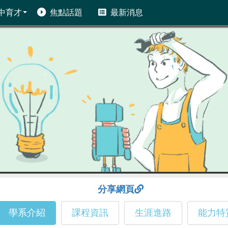
中育才
焦點話題
最新消息
分享網頁
學系介紹
課程資訊
生涯進路
能力特