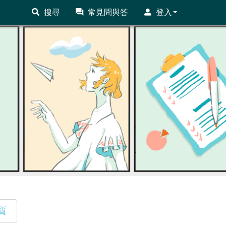
搜尋
常見問與答
登入
質