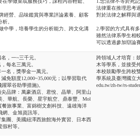
要在學做菜或服務技巧，課程內容輕鬆、
1.念法律不等於死
法律重在推理思考
品牌經營、品味鑑賞與專業評論素養、顧客
對於法律之解釋與
分析。
與做中學，培養學生的分析能力、跨文化溝
2.學習的方式具有
雖然法律系學生相
可以透過參加辯論
四名，一~三千元。
跨領域人才培育：
名，每名三萬元。
木等學系，並接受
年一名，獎學金一萬元。
本校鼓勵學生跨校
免額度12,000~35,000元；以學習取代
學系統及臺灣國立大學系
元(飛躍翠谷助學措施)。
edu.tw/zh-tw/rs-studen
頂尖品牌：萬豪酒店、君悅、晶華、阿里山
、華航、長榮、星宇航空、鼎泰豐、Mol
燈燈庵、饗賓餐旅事業、富錦樹文創科技、遠雄海洋
飛網、金旭資訊等。
育集團、美國紐澤西旅館海外實習、日本西
度假村等。