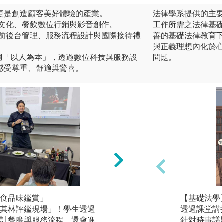
更是創造顧客美好體驗的產業。
法律學系提供的主
食文化、餐飲數位行銷與影音創作。
工作所需之法律基
、前後台管理、服務流程設計與國際接待禮
善的基礎法律教育
與正義理想內化於
ity 強調「以人為本」，透過數位科技與服務設
問題。
感受尊重、舒適與驚喜。
食品味鑑賞」
「餐旅品牌鑑賞與
【基礎法學
其林評鑑現場」！學生透過
米其林等級品味觀
透過課堂講
計餐廳與服務流程，還會進
題餐飲或品牌活動
針對時事議