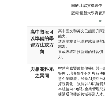
圖解:上課實機實作
版權:世新大學資管
高中國文和英文已能提升閱
高中階段可
能力。
以準備的學
透過學校資訊課程或資訊營
習方法或方
志趣。
向
養成吸取科技新知的好習慣
力。
智慧商務暨數據傳播組與一
與相關科系
管理，培養學生分析與解決
之異同
慧企業轉型，涵蓋AI資料
據視覺化，強調以AI賦能提
本組偏向AI解決企業管理問
據溝通傳播的跨域專業人才