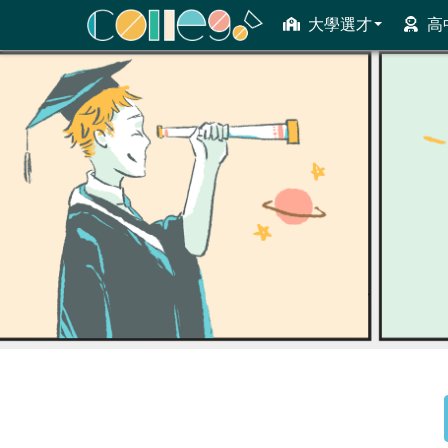
大學選才
高
ColleGo! 大學選才與高中育才輔助系統