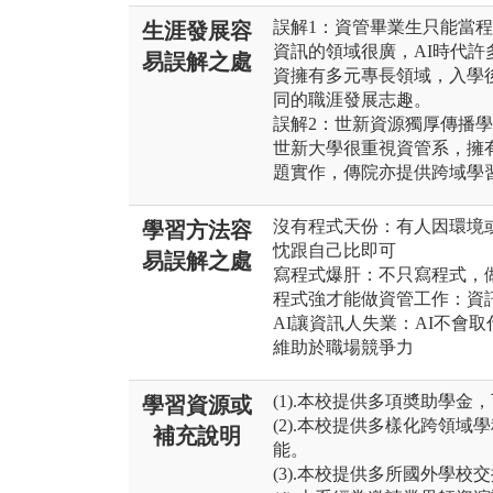
誤解1：資管畢業生只能當
生涯發展容
資訊的領域很廣，AI時代
易誤解之處
資擁有多元專長領域，入學
同的職涯發展志趣。
誤解2：世新資源獨厚傳播
世新大學很重視資管系，擁
題實作，傳院亦提供跨域學
沒有程式天份：有人因環境
學習方法容
忱跟自己比即可
易誤解之處
寫程式爆肝：不只寫程式，
程式強才能做資管工作：資
AI讓資訊人失業：AI不會
維助於職場競爭力
(1).本校提供多項奬助學
學習資源或
(2).本校提供多樣化跨領
補充說明
能。
(3).本校提供多所國外學