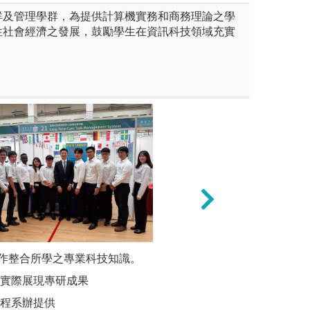
群及管理學群，為提供計算機實務和商務理論之學
性社會經濟之發展，鼓勵學生在資訊科技領域充實
作整合所學之專業科技知識。
【跨域整合學習】
各課程提
RM、RPA等企業系統，從規劃
結合商管、資訊與
狀況給予明
展實際展現專研成果
業數位轉型流程。
同專業間整合思考
網路自己找
學程系辦提供