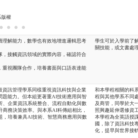
圖解:雲端證照
版權:世新大學資管
系版權
讀理解能力，數學也有效地增進邏輯思考
學生可於入學前了
關技能，或文書處
隊，接觸資訊領域的實際內容，確認符合
，重視團隊合作，培養書面與口語表達能
般資訊管理學系同樣重視資訊科技與企業
和本學程相關的科
問題能力。但本組更著重AI技術應用與智
程與其他學系不同
分析、企業資訊系統整合、流程自動化與數
及商管，同學於大
升商務決策效率。與本系AI科傳組相比，
照興趣延伸選修資
題，培養兼具AI技術、智慧商務應用與數
本學程為全英語授
。
國，除了資訊科技
化，提早與世界接