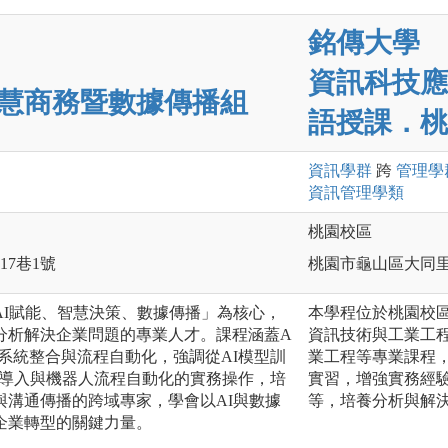
銘傳大學
資訊科技應
慧商務暨數據傳播組
語授課．桃
資訊
學群
跨
管理
學
資訊管理
學類
桃園校區
17巷1號
桃園市龜山區大同里德
AI賦能、智慧決策、數據傳播」為核心，
本學程位於桃園校
分析解決企業問題的專業人才。課程涵蓋A
資訊技術與工業工程
系統整合與流程自動化，強調從AI模型訓
業工程等專業課程
RM導入與機器人流程自動化的實務操作，培
實習，增強實務經
與溝通傳播的跨域專家，學會以AI與數據
等，培養分析與解
企業轉型的關鍵力量。