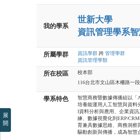
世新大學
我的學系
資訊管理學系智
資訊
學群
跨
管理
學群
所屬學群
資訊管理
學類
校本部
所在校區
116台北市文山區木柵路一段
智慧商務暨數據傳播組以「
學系特色
培養能運用人工智慧與資料
I資料分析與應用、企業資訊
展
練、數據視覺化到ERP/C
開
育兼具數據思維、商務洞察
驅動創新與傳播，成為智慧