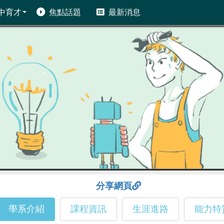
中育才
焦點話題
最新消息
分享網頁
學系介紹
課程資訊
生涯進路
能力特