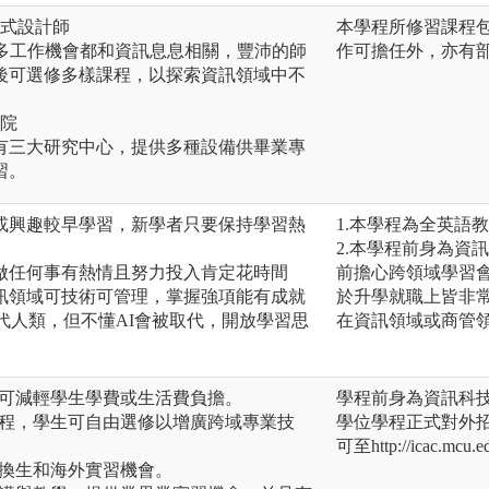
程式設計師
本學程所修習課程
許多工作機會都和資訊息息相關，豐沛的師
作可擔任外，亦有
後可選修多樣課程，以探索資訊領域中不
學院
有三大研究中心，提供多種設備供畢業專
習。
或興趣較早學習，新學者只要保持學習熱
1.本學程為全英語
2.本學程前身為資
做任何事有熱情且努力投入肯定花時間
前擔心跨領域學習
訊領域可技術可管理，掌握強項能有成就
於升學就職上皆非常
取代人類，但不懂AI會被取代，開放學習思
在資訊領域或商管
金，可減輕學生學費或生活費負擔。
學程前身為資訊科技
域學程，學生可自由選修以增廣跨域專業技
學位學程正式對外
可至http://icac
校交換生和海外實習機會。