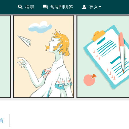
搜尋
常見問與答
登入
質