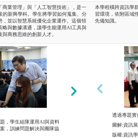
「商業管理」與「人工智慧技術」，是一
本學程橫跨資訊學
決策的新興學科。學生將學習如何蒐集、分
習環境，依附區域
勢，並以智慧系統優化企業運作。這個領
先備知識。
策略與數據溝通，讓學生能運用AI工具與
技與商務思維的創新人才。
【系統實作訓練】
透過專題實
題，學生組隊運用AI與資料
實際操作ERP、C
圖解:資訊
案，訓練問題解決與團隊協
到導入完整體驗企
版權:資訊