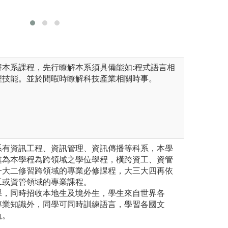
圖解:畢業展覽活
版權:資訊
系版權
版權:世新大學資
解本系課程，先行瞭解本系須具備能如:程式語言相
理技能。並於閒暇時瞭解科技產業相關時事。
系有資訊工程、資訊管理、資訊傳播等科系，本學
處為本學程為跨領域之學位學程，橫跨資工、資管
一大二修習跨領域的專業必修課程，大三大四再依
工或資管領域的專業課程。
課，同時招收本地生及境外生，學生來自世界各
專業知識外，同學可同時訓練語言，學習各國文
軌。