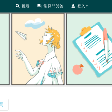
搜尋
常見問與答
登入
質