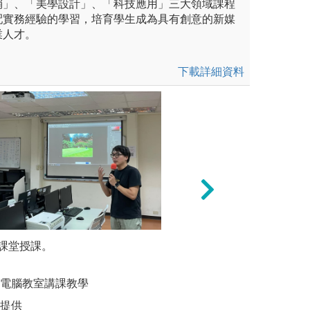
銷」、「美學設計」、「科技應用」三大領域課程
配實務經驗的學習，培育學生成為具有創意的新媒
業人才。
下載詳細資料
團隊合作，進行媒體數位匯
課堂授課。
自由搭配課程，創
討論與賞
程
實務兼備的人才
供教材供
於電腦教室講課教學
圖解:銘傳廣播電
圖解:設
播學院全媒體中心
系提供
版權:銘傳大學傳
版權:資傳