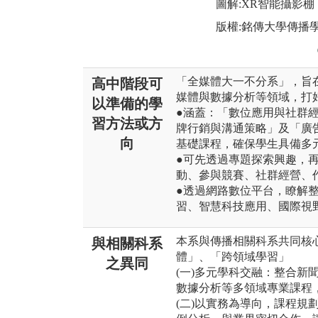
圖解:XR智能攝影棚
版權:銘傳大學傳播
「全媒體大一不分系」，旨
高中階段可
媒體與數據分析等領域，打
以準備的學
●涵蓋：「數位應用與社群
習方法或方
牌行銷與溝通策略」及「廣
向
基礎課程，確保學生具備多
●可先透過專題探索興趣，
動、參與競賽、社群經營、
●透過網路數位平台，瞭解
習、智慧科技應用、國際視
本系與傳播相關科系共同核
與相關科系
體」、「跨領域學習」
之異同
(一)多元學科交融：整合新
數據分析等多領域專業課程
(二)以實務為導向，課程規