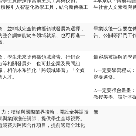
讓學生實際操作當前主流工具與技術。
4.本系以「傳播為
：積極引入智慧化教學工具，結合新傳播工
生社會人文素養與
會，並非以完全於傳播領域發展為選擇，
畢業以後一定要在
的整合訓練能於各領域就業、也可再進一
告、公關等部門工
讀。
會，學生未來除傳播領域廣告、行銷企
最容易被誤解的學
台等相關發展外，也可赴企業及民間組
職，相信本系強化「跨領域學習」「全媒
1.一定要學寫程式
業人才。
定要選修。
2.一定要很會畫畫
教授美學、設計基
爭力：積極與國際業界接軌，開設全英語授
無
家與業師擔任講師，提供學生全球視野。
題競賽與跨國合作項目，提前適應全球化