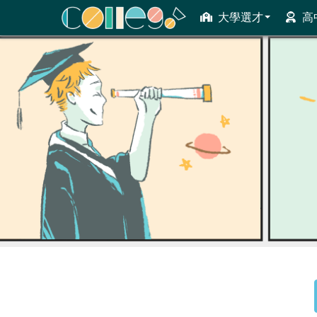
大學選才
高
ColleGo! 大學選才與高中育才輔助系統