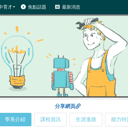
中育才
焦點話題
最新消息
分享網頁
學系介紹
課程資訊
生涯進路
能力特