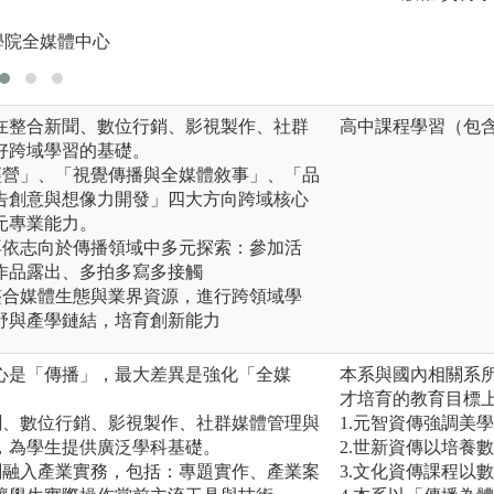
學院全媒體中心
在整合新聞、數位行銷、影視製作、社群
高中課程學習（包
好跨域學習的基礎。
經營」、「視覺傳播與全媒體敘事」、「品
告創意與想像力開發」四大方向跨域核心
元專業能力。
再依志向於傳播領域中多元探索：參加活
作品露出、多拍多寫多接觸
整合媒體生態與業界資源，進行跨領域學
野與產學鏈結，培育創新能力
心是「傳播」，最大差異是強化「全媒
本系與國內相關系
才培育的教育目標
聞、數位行銷、影視製作、社群媒體管理與
1.元智資傳強調美
，為學生提供廣泛學科基礎。
2.世新資傳以培養
劃融入產業實務，包括：專題實作、產業案
3.文化資傳課程以