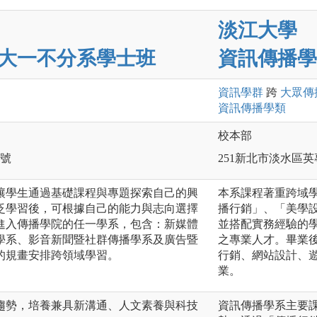
淡江大學
大一不分系學士班
資訊傳播學
資訊
學群
跨
大眾傳
資訊傳播
學類
校本部
 號
251新北市淡水區英
讓學生通過基礎課程與專題探索自己的興
本系課程著重跨域
泛學習後，可根據自己的能力與志向選擇
播行銷」、「美學
進入傳播學院的任一學系，包含：新媒體
並搭配實務經驗的
學系、影音新聞暨社群傳播學系及廣告暨
之專業人才。畢業
的規畫安排跨領域學習。
行銷、網站設計、
業。
趨勢，培養兼具新溝通、人文素養與科技
資訊傳播學系主要