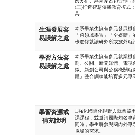
例分析、與業界密切合作，
(三)打造智慧傳播教育模式
具
本系畢業生擁有多元發展機
生涯發展容
「跨領域學習」「全媒體」
易誤解之處
步進修就讀研究所或旅外就
本系畢業生擁有多元就業機
學習方法容
劃、公關、新聞媒體、電視
易誤解之處
織、新創公司與公務機關就
體」整合訓練能培育多元專
1.強化國際化視野與就業競
學習資源或
課課程，並邀請國際知名專
補充說明
同時，學生將參與國內外專
職場的需求。