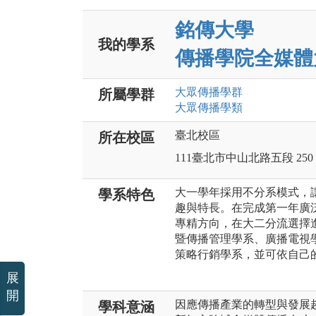
銘傳大學
我的學系
傳播學院全媒體
大眾傳播
學群
所屬學群
大眾傳播
學類
臺北校區
所在校區
111臺北市中山北路五段 250
大一學年採用不分系模式，
學系特色
趣與特長。在完成第一年廣
專精方向，在大二分流選擇
暨傳播管理學系、廣播電視
策略行銷學系，並可依自己
展
開
因應傳播產業的轉型與發展
學科意涵