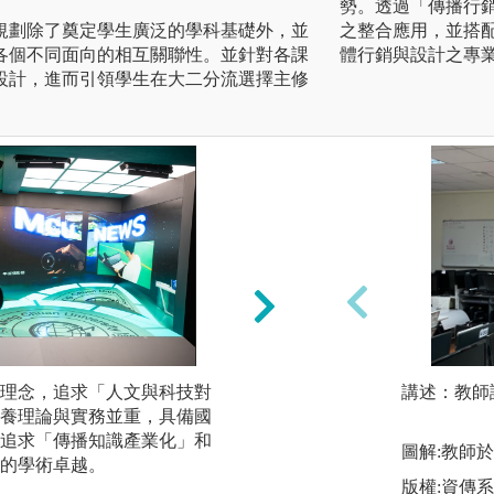
。
勢。透過「傳播行
規劃除了奠定學生廣泛的學科基礎外，並
之整合應用，並搭
各個不同面向的相互關聯性。並針對各課
體行銷與設計之專
設計，進而引領學生在大二分流選擇主修
理念，追求「人文與科技對
採跨媒體、跨專長
講述：教師
養理論與實務並重，具備國
流，並開設學分學
追求「傳播知識產業化」和
圖解:虛擬攝影棚
圖解:教師
的學術卓越。
版權:銘傳大學傳
版權:資傳