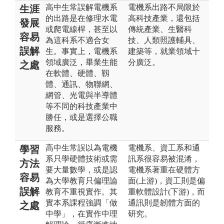
高中生常誤解電機系
電機系出路不局限於
生涯
的出路是在修理水電
高科技產業，還包括
發展
或爬電線桿，甚至以
傳統產業、生醫科
容易
為這科系不適合女
技、人類照護輔具、
誤解
生。事實上，電機系
建築等，就業領域十
領域廣泛，畢業生能
分廣泛。
之處
在軟體、硬體、靱
體、通訊、物聯網、
網管、光電與半導體
等不同的科技產業中
勝任，或是選擇公職
服務。
高中生常誤以為電機
電機系、資工系和通
學習
系只學硬體技術或需
訊系很容易被混淆，
方法
要大量數學，或是認
電機系著重在硬體方
容易
為大學教育只偏理論
面(上游)，資工則是偏
誤解
教育不重視實作。其
重軟體設計(下游)，而
實本系課程強調「做
通訊則是韌體方面的
之處
中學」，在實作中理
研究。