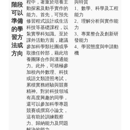
程中，著重於培養主
與特質
階段
動探索及動手實作的
1、數學、科學及工程
可以
能力。首先，可預先
能力
準備
修習程式設計或生活
2、理解分析與實作能
科技等基礎課程，以
力
的學
紮實學科知識。至於
3、專業整合及創新研
習方
課外活動方面，建議
發能力
法或
參加科學類社團或爭
4、學習態度與申請動
方向
取擔任幹部，藉此培
機
養團隊合作與溝通能
力。此外，可積極參
加校內外數理、科技
或語文類證照考試，
累積實務經驗與競賽
精神。對於科技領域
有高度興趣的同學，
還可以參加科學專題
競賽或撰寫小論文，
這有助於訓練觀察
力、歸納能力及問題
解決的能力。