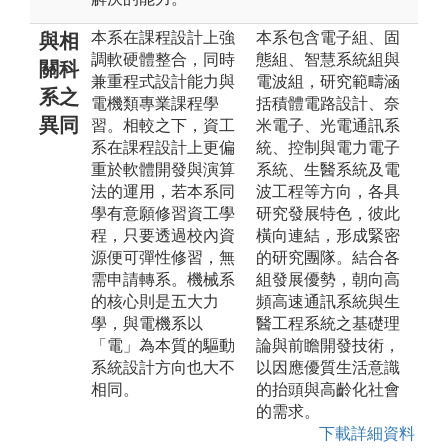
本系在課程設計上強
本系包含電子組、固
與相
調軟硬體整合，同時
態組、智慧系統組與
關科
兼重程式設計能力與
電波組，研究範疇涵
系之
電機類專業課程學
括積體電路設計、奈
異同
習。相較之下，資工
米電子、光電通訊系
系在課程設計上更偏
統、控制與電力電子
重於軟體開發與演算
系統、生醫系統及電
法的運用，若本系同
波工程等方向，各具
學有意願修習資工學
研究發展特色，彼此
程，只要透過校內資
橫向連結，形成緊密
源便可彈性修習，無
的研究團隊。結合各
需申請轉系。機械系
組發展優勢，朝向高
的核心則是五大力
頻高速通訊系統與生
學，與電機系以
醫工程系統之基礎理
「電」為本質的驅動
論與前瞻開發技術，
系統設計方向也大不
以因應優質生活意識
相同。
的抬頭與高齡化社會
的需求。
下載詳細資料