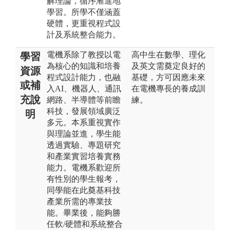
解理論，循序漸進地
學習。所學不僅涵蓋
硬體，更重視程式設
計及系統整合能力。
電機系除了教授以電
高中生在數學、理化
學習
為核心的知識和培養
及英文需奠定良好的
資源
程式設計能力，也融
基礎，方可因應未來
或補
入AI、機器人、通訊
在電機專長的養成訓
充說
網路、半導體等前瞻
練。
科技，發展領域廣泛
明
多元。本系重視實作
與理論並進，學生能
透過實驗、專題研究
和產業實習培養實務
能力。電機系歡迎所
有性別的學生報考，
同學能在此奠基科技
產業所需的專業技
能。畢業後，能夠勝
任軟/硬體和系統整合