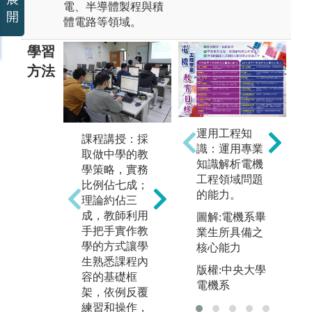
電、半導體製程與積
開
體電路等領域。
學習
方法
運用工程知
課程講授：採
分組專題實
證
識：運用專業
取做中學的教
作：設定主題
賽
知識解析電機
學策略，實務
要求分組完
本
工程領域問題
比例佔七成；
成，適當時機
程
的能力。
理論約佔三
實際操作示
證
成，教師利用
範，引導學生
內
圖解:電機系畢
手把手實作教
聯想和培養解
生
業生所具備之
學的方式讓學
決問題的能
前
核心能力
生熟悉課程內
力，同時也能
此
版權:中央大學
容的基礎框
學習團隊合作
師
電機系
架，依例反覆
與溝通協調的
用
練習和操作，
能力。
成