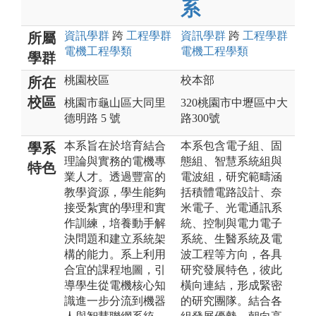
系
資訊
學群
跨
工程
學群
資訊
學群
跨
工程
學群
所屬
電機工程
學類
電機工程
學類
學群
桃園校區
校本部
所在
校區
桃園市龜山區大同里
320桃園市中壢區中大
德明路 5 號
路300號
本系旨在於培育結合
本系包含電子組、固
學系
理論與實務的電機專
態組、智慧系統組與
特色
業人才。透過豐富的
電波組，研究範疇涵
教學資源，學生能夠
括積體電路設計、奈
接受紮實的學理和實
米電子、光電通訊系
作訓練，培養動手解
統、控制與電力電子
決問題和建立系統架
系統、生醫系統及電
構的能力。系上利用
波工程等方向，各具
合宜的課程地圖，引
研究發展特色，彼此
導學生從電機核心知
橫向連結，形成緊密
識進一步分流到機器
的研究團隊。結合各