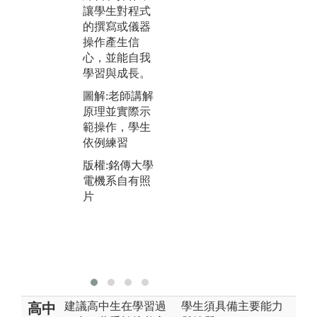
讓學生對程式
領
圖解:引導學生
的撰寫或儀器
項
聯想，透過團
操作產生信
以
隊合作實作
心，並能自我
作
版權:銘傳大學
學習與成長。
思
電機系自有照
能
圖解:老師講解
片
以
原理並實際示
提
範操作，學生
氣
依例練習
圖
版權:銘傳大學
參
電機系自有照
人
片
眼
版
電
片
建議高中生在學習過
學生須具備主要能力
高中