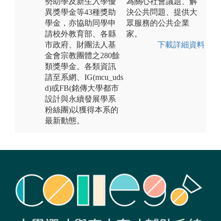
勢助學及新生入學優
為關心社會議題、解
異獎學金等43種獎助
決公共問題、提供大
學金，亦協助同學申
眾服務的公共企業
請校外教育部、各縣
家。
市政府、財團法人基
下載詳細資料
金會宗教團體之280餘
類獎學金。各類資訊
請至系網、IG(mcu_uds
d)或FB(銘傳大學都市
設計與永續發展學系
粉絲團)以獲得本系的
最新動態。