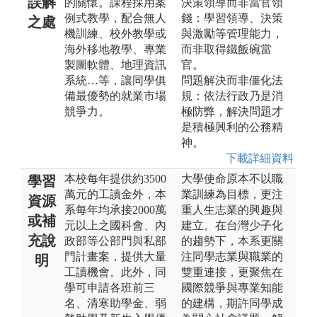
誤解
的關懷。課程採用案
決策領導而非當官領
例式教學，配合無人
錢：學習領導、決策
之處
機訓練、校外教學或
與激勵等管理能力，
海外移地教學、專業
而非取得鐵飯碗當
製圖軟體、地理資訊
官。
系統…等，讓同學俱
問題解決而非僵化法
備最優勢的就業市場
規：依法行政乃是消
競爭力。
極防弊，解決問題才
是積極興利的公務精
神。
下載詳細資料
本校每年提供約3500
大學使命原本不以職
學習
萬元的工讀金外，本
業訓練為目標，更注
資源
系每年均承接2000萬
重人生志業的興趣與
或補
元以上之國科會、內
建立。在台灣少子化
充說
政部等公部門與私部
的趨勢下，本系更關
門計畫案，提供大量
注同學志業與職業的
明
工讀機會。此外，同
雙重連接，更聚焦在
學可申請各班前三
國際競爭與專業知能
名、清寒助學金、弱
的建構，期許同學成