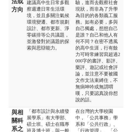
法或
建議高中生日常多觀
驗，進而去觀察社會
方向
察週遭日常生活環
現狀，而非為了升學
境，並且多關注氣候
為目的的各類義工服
環境變遷、都市規劃
務。如有必要，多與
設計、都市更新、淨
自己獨處，想想自己
零碳排等公共議題，
是誰？自己和他人有
並激發對於議題的探
何不同？在密不透風
索與思辯能力。
的高中生涯，行有餘
力可時常練習寫超過2
000字的書評、影評、
樂評、遊記或社會評
論，並注意不要被國
文作文法束縛住，不
無病呻吟或無謂喟
嘆，只要認真說你想
說的話。
「都市設計與永續發
在台灣的大學校園
與相
展學系」有大學部、
中，「公共事務」學
關科
碩士班、碩士在職專
系和「公共行政」、
系之
班及博士班，與一般
「行政管理」、「公