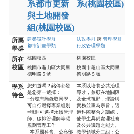
系都市更新
系(桃園校區)
與土地開發
組(桃園校區)
建築設計
學群
法政
學群
跨
管理
學群
所屬
都市計畫
學類
行政管理
學類
學群
桃園校區
桃園校區
所在
校區
桃園市龜山區大同里
桃園市龜山區大同里
德明路 5 號
德明路 5 號
您知道嗎？銘傳都發
本系以培養公共治理
學系
是您第一選擇：
專才，兼顧在地關懷
特色
=分發志願錄取同學，
及全球視野，理論與
可自行選擇專業組別
實務並重為宗旨，透
=職涯可選擇永續管理
過科際整合之訓練，
師、碳排管理師等碳
使學生具備處理社會
規劃管理工作
及公共議題之能力。
=本系國科會、公私部
教學領域分二組：公