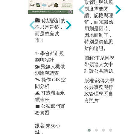
政管理與法規
制度需要閱
讀、記憶與理
🏙️ 你想設計的
🌍 未來的城

解，而知識應
不只是建築，
市，需要的不
不
用則是因時、
而是整座城
只是設計師，
劃
因地而制宜，
市！
更需要懂 科技
特別是價值思
× AI × 永續 ×

辨的論證。
✨ 學會都市規
規劃 的跨域人

圖解:本系同學
劃與設計
才。
🤖
帶領達人女中
🚁 飛無人機做
🛠
討論公共議題
測繪與調查
如果你希望未
🛰️ 操作 GIS 空
來的工作，
想
版權:銘傳大學
間分析
不是被AI取
計
公共事務與行
🌊 打造環境永
代，
科
政管理學系自
續未來
而是善用AI改
都
有照片
💼 公私部門實
變城市，
的
務實習
那麼，都發系
圖
就是你的起
與
跟著 未來小
點！
規
城，