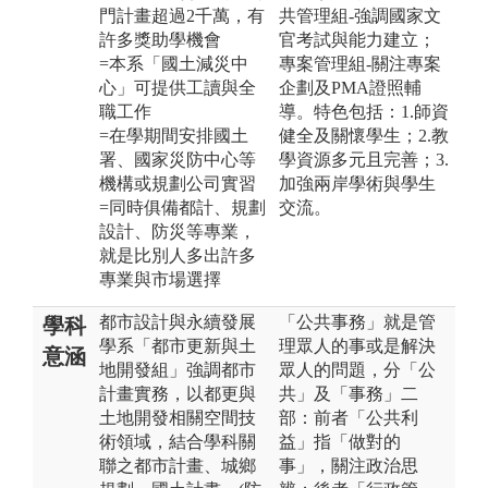
門計畫超過2千萬，有
共管理組-強調國家文
許多獎助學機會
官考試與能力建立；
=本系「國土減災中
專案管理組-關注專案
心」可提供工讀與全
企劃及PMA證照輔
職工作
導。特色包括：1.師資
=在學期間安排國土
健全及關懷學生；2.教
署、國家災防中心等
學資源多元且完善；3.
機構或規劃公司實習
加強兩岸學術與學生
=同時俱備都計、規劃
交流。
設計、防災等專業，
就是比別人多出許多
專業與市場選擇
都市設計與永續發展
「公共事務」就是管
學科
學系「都市更新與土
理眾人的事或是解決
意涵
地開發組」強調都市
眾人的問題，分「公
計畫實務，以都更與
共」及「事務」二
土地開發相關空間技
部：前者「公共利
術領域，結合學科關
益」指「做對的
聯之都市計畫、城鄉
事」，關注政治思