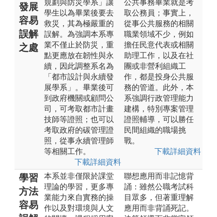
規劃與防災學系」讓
公共事務畢業就是考
發展
學生以為畢業後要去
取公務員；事實上，
容易
救災，其為極嚴重的
從事公共服務的相關
誤解
誤解。為強調本系專
職業領域不少，例如
業不僅止於防災，重
擔任民意代表或相關
之處
點更應放在韌性與永
助理工作，以及在社
續，因此調整系名為
團或非營利組織工
「都市設計與永續發
作，都是投身公共服
展學系」。畢業後可
務的管道。此外，本
到政府機關或顧問公
系強調行政管理能力
司，可考取都市計畫
建構，特別專案管理
技師等證照；也可以
證照輔導，可以勝任
考取政府的碳管理證
民間組織的職場挑
照，從事永續管理師
戰。
等相關工作。
下載詳細資料
下載詳細資料
本系並非僅限於課堂
聯想應用而非記憶背
學習
理論的學習，更多專
誦：雖然公職考試科
方法
業能力來自實務的操
目眾多，但著重理解
容易
作以及對環境與人文
應用而非背誦死記。