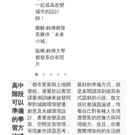
圖解:強化深度
版
一起成為改變
與廣度的都市
都
城市的設計
規劃設計
片
師！
版權:銘傳大學
圖解:銘傳都發
都發系自有照
系夥伴「未來
片
小城」
版權:銘傳大學
都發系自有照
片
「都市更新與土地開
最好的準備方式，就
高中
發組」著重於以實習
是多閱讀深刻描寫各
階段
課案例訓練來啟發同
式題材的小說、散文
可以
學對城鄉環境變遷、
或社會議題論述，培
準備
創意及永續環境設
養自己對各種人生境
計、產業改變及政
遇豐富的想像力與同
的學
策、空間災害管理…
理能力。並且，你要
習方
等現象作課題思考，
實際增加你的生活經