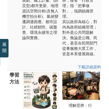
規劃、國土計畫、(防
辨；後者「行政管
災型)都市更新、地理
理」指「把事做
資訊空間分析(含無人
對」，強調組織管
機空拍分析)、氣候變
理。
遷調適因應、都市設
其以政府為核心，對
計、社經韌性、碳盤
內為政府組織管理；
查、環境永續等之理
對外是公共問題解
論與實務。
決。無論是公職、民
代，甚至在民間部門
展
從事服務大眾工作，
開
皆是本系發展路線。
下載詳細資料
學習
方法
理解思辨：行