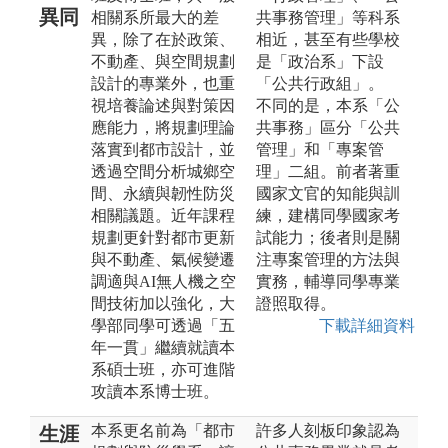
異同
相關系所最大的差
共事務管理」等科系
異，除了在於政策、
相近，甚至有些學校
不動產、與空間規劃
是「政治系」下設
設計的專業外，也重
「公共行政組」。
視培養論述與對策因
不同的是，本系「公
應能力，將規劃理論
共事務」區分「公共
落實到都市設計，並
管理」和「專案管
透過空間分析城鄉空
理」二組。前者著重
間、永續與韌性防災
國家文官的知能與訓
相關議題。近年課程
練，建構同學國家考
規劃更針對都市更新
試能力；後者則是關
與不動產、氣候變遷
注專案管理的方法與
調適與AI無人機之空
實務，輔導同學專業
間技術加以強化，大
證照取得。
學部同學可透過「五
下載詳細資料
年一貫」繼續就讀本
系碩士班，亦可進階
攻讀本系博士班。
本系更名前為「都市
許多人刻板印象認為
生涯