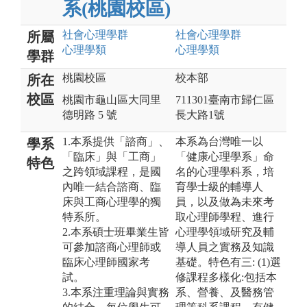
系(桃園校區)
社會心理
學群
社會心理
學群
所屬
心理
學類
心理
學類
學群
桃園校區
校本部
所在
校區
桃園市龜山區大同里
711301臺南市歸仁區
德明路 5 號
長大路1號
1.本系提供「諮商」、
本系為台灣唯一以
學系
「臨床」與「工商」
「健康心理學系」命
特色
之跨領域課程，是國
名的心理學科系，培
內唯一結合諮商、臨
育學士級的輔導人
床與工商心理學的獨
員，以及做為未來考
特系所。
取心理師學程、進行
2.本系碩士班畢業生皆
心理學領域研究及輔
可參加諮商心理師或
導人員之實務及知識
臨床心理師國家考
基礎。特色有三: (1)選
試。
修課程多樣化:包括本
3.本系注重理論與實務
系、營養、及醫務管