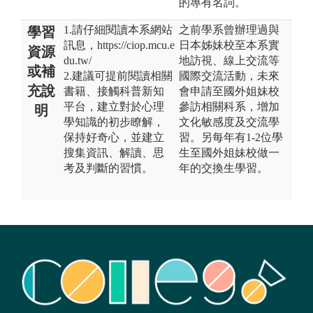
的專有名詞。
1.請仔細閱讀本系網站
之前學系曾辦理過與
學習
訊息，https://ciop.mcu.e
日本姊妹校至本系實
資源
du.tw/
地訪視、線上交流等
或補
2.建議可提前閱讀相關
國際交流活動，未來
充說
書籍、接觸科普新知
會申請至國外姐妹校
平台，建立對於心理
參訪相關科系，增加
明
學知識的初步瞭解，
文化敏感度及交流學
保持好奇心，並建立
習。另每年有1-2位學
搜集資訊、解讀、思
生至國外姐妹校做一
考及判斷的習慣。
年的交換生學習。