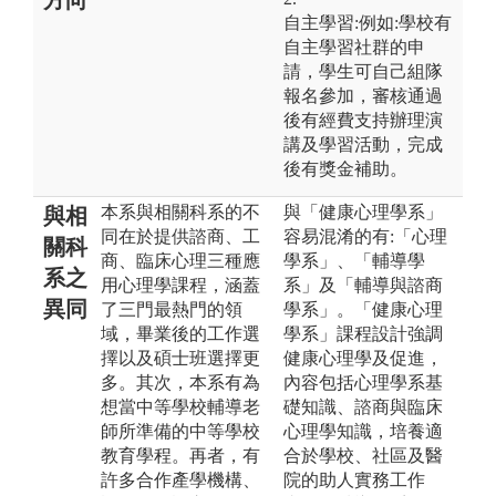
自主學習:例如:學校有
自主學習社群的申
請，學生可自己組隊
報名參加，審核通過
後有經費支持辦理演
講及學習活動，完成
後有獎金補助。
本系與相關科系的不
與「健康心理學系」
與相
同在於提供諮商、工
容易混淆的有:「心理
關科
商、臨床心理三種應
學系」、「輔導學
系之
用心理學課程，涵蓋
系」及「輔導與諮商
異同
了三門最熱門的領
學系」。「健康心理
域，畢業後的工作選
學系」課程設計強調
擇以及碩士班選擇更
健康心理學及促進，
多。其次，本系有為
內容包括心理學系基
想當中等學校輔導老
礎知識、諮商與臨床
師所準備的中等學校
心理學知識，培養適
教育學程。再者，有
合於學校、社區及醫
許多合作產學機構、
院的助人實務工作