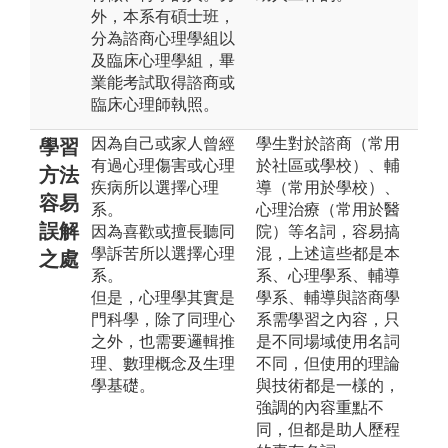
外，本系有碩士班，
分為諮商心理學組以
及臨床心理學組，畢
業能考試取得諮商或
臨床心理師執照。
因為自己或家人曾經
學生對於諮商（常用
學習
有過心理傷害或心理
於社區或學校）、輔
方法
疾病所以選擇心理
導（常用於學校）、
容易
系。
心理治療（常用於醫
誤解
因為喜歡或擅長聽同
院）等名詞，容易搞
學訴苦所以選擇心理
混，上述這些都是本
之處
系。
系、心理學系、輔導
但是，心理學其實是
學系、輔導與諮商學
門科學，除了同理心
系需學習之內容，只
之外，也需要邏輯推
是不同場域使用名詞
理、數理概念及生理
不同，但使用的理論
學基礎。
與技術都是一樣的，
強調的內容重點不
同，但都是助人歷程