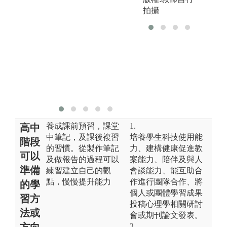
整
拍攝
立
點
能
圖
人
獲
版
養成課前預習，課堂
1.
高中
中筆記，及課後複習
培養學生科技使用能
階段
的習慣。從製作筆記
力、建構健康促進教
可以
及做報告的過程可以
案能力、陪伴及與人
準備
練習建立自己的觀
會談能力、能互助合
點，慢慢提升能力
作進行團隊合作、將
的學
個人或團體學習成果
習方
投稿心理學相關研討
法或
會或期刊論文發表。
方向
2.