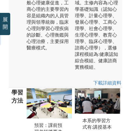
般心理健康促進，工
域。主修內容為:心理
商心理的主要學習內
學基礎知識（認知心
容是組織內的人員管
理學、計量心理學、
展
理與領導統御，臨床
發展心理學、工商心
開
心理則學習心理疾病
理學、社會心理學、
的診斷、心理衡鑑與
生理心理學、教育心
心理治療，主要採用
理學、臨床心理學、
醫療模式。
諮商心理學），選修
課程模組為:健康認知
綜合模組、健康諮商
實務模組、
下載詳細資料
學習
方法
本系的學習方
預習：課前預
式有:講授基本
口頭報告：上
書