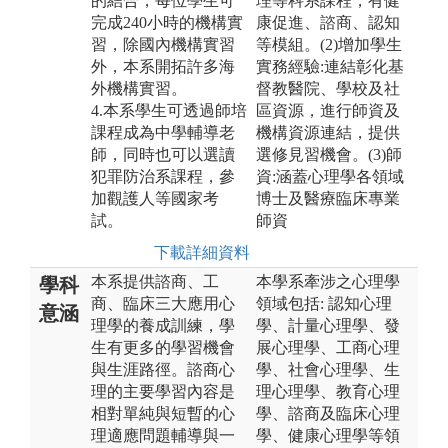
的結合，每位學生可
理等科系課程，有健
完成240小時的機構實
康促進、諮商、認知
習，除國內機構實習
等模組。(2)增加學生
外，本系開拓許多海
實務經驗:連結彰化基
外機構實習。
督教醫院、學校及社
4.本系學生可透過師培
區資源，進行師資及
課程成為中學輔導老
機構資源連結，提供
師，同時也可以選讀
選修見習機會。(3)師
犯罪防治系課程，參
資:涵蓋心理學各領域
加觀護人等國家考
博士及醫療臨床專業
試。
師資
下載詳細資料
本系提供諮商、工
本學系牽涉之心理學
學科
商、臨床三大應用心
領域包括: 認知心理
意涵
理學的養成訓練，學
學、計量心理學、發
生有更多的學習機會
展心理學、工商心理
與生涯路徑。諮商心
學、社會心理學、生
理的主要學習內容是
理心理學、教育心理
相對單純與短暫的心
學、諮商及臨床心理
理適應問題輔導與一
學、健康心理學等領