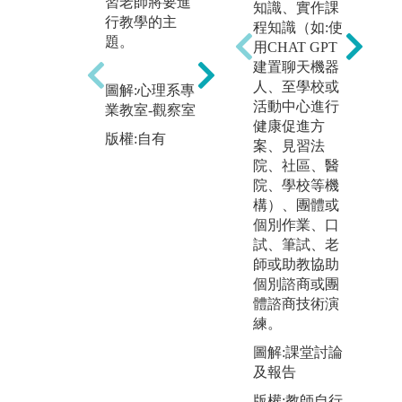
習老師將要進
知識、實作課
台表達對某一
能
行教學的主
程知識（如:使
議題的看法。
題
題。
用CHAT GPT
本系期待學生
告
建置聊天機器
要能有自己的
預
人、至學校或
圖解:心理系專
觀點，即使可
理
活動中心進行
業教室-觀察室
能不夠成熟或
非
健康促進方
完整，先練習
報
版權:自有
案、見習法
建立自己的觀
以
院、社區、醫
點，慢慢提升
作
院、學校等機
能力。
襲
構）、團體或
個
個別作業、口
樣
圖解:學生參與
試、筆試、老
出
創業競賽獲獎
師或助教協助
連
個別諮商或團
版權:自有
模
體諮商技術演
是
練。
系
能
圖解:課堂討論
點
及報告
不
版權:教師自行