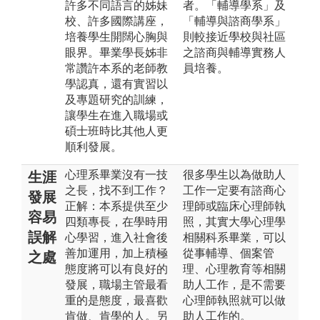
許多不同語言的姊妹
者。「輔導學系」及
校、許多國際講座，
「輔導與諮商學系」
培養學生開闊心胸與
則較接近學校與社區
眼界。畢業學長姊非
之諮商與輔導實務人
常讚許本系的老師教
員培養。
學認真，還有實習以
及專題研究的訓練，
讓學生在進入職場或
碩士班時比其他人更
順利發展。
心理系畢業沒有一技
很多學生以為做助人
生涯
之長，找不到工作？
工作一定要有諮商心
發展
正解：本系提供至少
理師或臨床心理師執
容易
四類專長，在學時用
照，其實大學心理學
誤解
心學習，進入社會後
相關科系畢業，可以
善加運用，加上積極
從事輔導、個案管
之處
態度將可以有良好的
理、心理教育等相關
發展，職場主管最看
助人工作，是不需要
重的是態度，最喜歡
心理師執照就可以做
肯做、肯學的人。另
助人工作的。