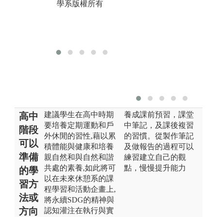
學系版權所有
版權:銘傳大學
休閒遊憩管理
學系版權所有
建議學生在高中時期
養成課前預習，課堂
高中
要培養定期運動和戶
中筆記，及課後複習
階段
外休閒的習性,藉以累
的習慣。從製作筆記
可以
積體能與健康和培養
及做報告的過程可以
準備
親自然和與自然和諧
練習建立自己的觀
共處的素養,如此將可
點，慢慢提升能力
的學
以在未來休憩系的課
習方
程學習和活動企畫上,
法或
將永續SDG的精神與
方向
認知灌注在執行與實