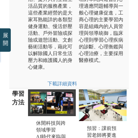
活品質的服務產業，
理適應問題輔導與一
這些產業經營的是大
般心理健康促進，工
家耳熟能詳的各類型
商心理的主要學習內
健身運動、慢活舒壓
容是組織內的人員管
活動、戶外冒險或探
理與領導統御，臨床
展
險或遊憩活動、文創
心理則學習心理疾病
開
藝術活動等，藉此可
的診斷、心理衡鑑與
以解除國人日常生活
心理治療，主要採用
壓力和維護國人的身
醫療模式。
心健康。
下載詳細資料
學習
方法
休閒科技與跨
課程實作與證
海
預習：課前預
領域學習
照培訓
跨
習老師將要進
AI時代來臨與
休憩系重視實
外