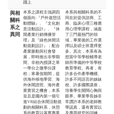
踐上
本系之課程主強調四
本系與相關科系的不
與相
個面向:『戶外遊憩活
同在於提供諮商、工
關科
動體驗』、『文化創
商、臨床心理三種應
系之
意活動設計』、『休
用心理學課程，涵蓋
異同
閒產業行銷傳播管
了三門最熱門的領
理』及『綠色休閒活
域，畢業後的工作選
動規劃設計』；配合
擇以及碩士班選擇更
產業脈動與社會發
多。其次，本系有為
展，即時推出非學期
想當中等學校輔導老
間、非校內授課之單
師所準備的中等學校
一學分之微學分課
教育學程。再者，有
程；寒暑假期間，提
許多合作產學機構、
供海外移地學習、海
許多不同語言的姊妹
外休閒證照、海外產
校、許多國際講座，
業實習之機會，本系
培養學生開闊心胸與
並且是國內第一個引
眼界。畢業學長姊非
進VR結合休閒活動規
常讚許本系的老師教
劃的相關科系，休憩
學認真，還有實習以
系的教育以落實專業
及專題研究的訓練，