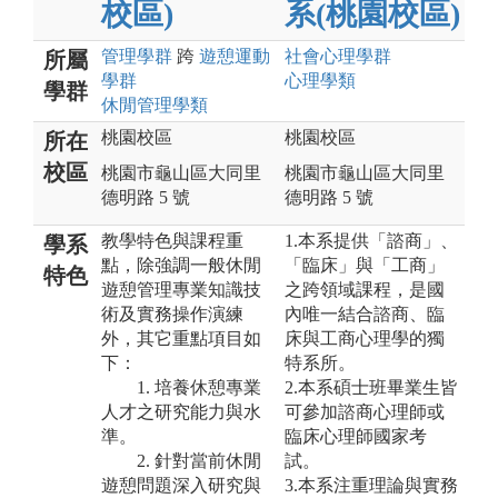
校區)
系(桃園校區)
管理
學群
跨
遊憩運動
社會心理
學群
所屬
學群
心理
學類
學群
休閒管理
學類
桃園校區
桃園校區
所在
校區
桃園市龜山區大同里
桃園市龜山區大同里
德明路 5 號
德明路 5 號
教學特色與課程重
1.本系提供「諮商」、
學系
點，除強調一般休閒
「臨床」與「工商」
特色
遊憩管理專業知識技
之跨領域課程，是國
術及實務操作演練
內唯一結合諮商、臨
外，其它重點項目如
床與工商心理學的獨
下：
特系所。
1. 培養休憩專業
2.本系碩士班畢業生皆
人才之研究能力與水
可參加諮商心理師或
準。
臨床心理師國家考
2. 針對當前休閒
試。
遊憩問題深入研究與
3.本系注重理論與實務