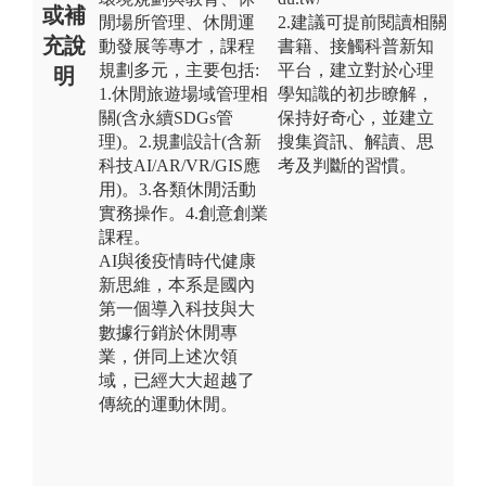
或補
閒場所管理、休閒運
2.建議可提前閱讀相關
充說
動發展等專才，課程
書籍、接觸科普新知
規劃多元，主要包括:
平台，建立對於心理
明
1.休閒旅遊場域管理相
學知識的初步瞭解，
關(含永續SDGs管
保持好奇心，並建立
理)。2.規劃設計(含新
搜集資訊、解讀、思
科技AI/AR/VR/GIS應
考及判斷的習慣。
用)。3.各類休閒活動
實務操作。4.創意創業
課程。
AI與後疫情時代健康
新思維，本系是國內
第一個導入科技與大
數據行銷於休閒專
業，併同上述次領
域，已經大大超越了
傳統的運動休閒。