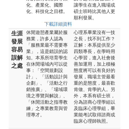
化、產業化、國際
讓學生在進入職場或
化、科技化之目標。
碩士班時比其他人更
順利發展。
下載詳細資料
休閒遊憩產業屬於服
心理系畢業沒有一技
生涯
務業，許多人認為
之長，找不到工作？
發展
「服務業最不需要專
正解：本系提供至少
容易
業」，這是錯誤的認
四類專長，在學時用
誤解
知。本系所培育學生
心學習，進入社會後
在休閒場域內可以從
善加運用，加上積極
之處
事：「空間規劃設
態度將可以有良好的
計」、「活動設計與
發展，職場主管最看
企劃」、「活動之行
重的是態度，最喜歡
銷推廣」、「場域環
肯做、肯學的人。另
境之導覽與解說」、
外，本系有碩士班，
「休閒活動之指導教
分為諮商心理學組以
練」之專業教育與管
及臨床心理學組，畢
理專才。
業能考試取得諮商或
臨床心理師執照。