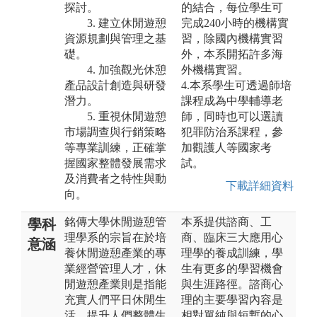
探討。
的結合，每位學生可
3. 建立休閒遊憩
完成240小時的機構實
資源規劃與管理之基
習，除國內機構實習
礎。
外，本系開拓許多海
4. 加強觀光休憩
外機構實習。
產品設計創造與研發
4.本系學生可透過師培
潛力。
課程成為中學輔導老
5. 重視休閒遊憩
師，同時也可以選讀
市場調查與行銷策略
犯罪防治系課程，參
等專業訓練，正確掌
加觀護人等國家考
握國家整體發展需求
試。
及消費者之特性與動
下載詳細資料
向。
銘傳大學休閒遊憩管
本系提供諮商、工
學科
理學系的宗旨在於培
商、臨床三大應用心
意涵
養休閒遊憩產業的專
理學的養成訓練，學
業經營管理人才，休
生有更多的學習機會
閒遊憩產業則是指能
與生涯路徑。諮商心
充實人們平日休閒生
理的主要學習內容是
活、提升人們整體生
相對單純與短暫的心