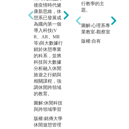
行教學的主
後疫情時代健
務活用與創
國
題。
康新思維，休
新，致力培育
是
憩系已發展成
休閒之活動(含
動
為國內第一個
休閒治療)企
礎
圖解:心理系專
導入科技(V
劃、環境規劃
實
業教室-觀察室
R、AR、MR
與教育(含導覽
國
版權:自有
等)與大數據行
解說)、場所管
學
銷於休憩專業
理(含大數據行
險
的科系，並將
銷)、運動發展
國
科技與大數據
(含體育賽事管
養
分析融入休閒
理)四專才，引
備
旅遊之行銷與
進遊程規劃、
通
相關課程，強
Google Analytic
力
調休閒跨領域
s、漆彈、攀
實
的教育。
樹、獨木舟、
圖
健身等教練人
圖解:休閒科技
學
員、環境教育
與跨領域學習
版
等專業證照。
版權:銘傳大學
休
圖解:課程實作
休閒遊憩管理
學
與證照培訓