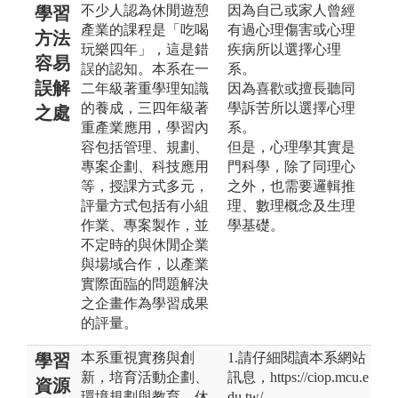
不少人認為休閒遊憩
因為自己或家人曾經
學習
產業的課程是「吃喝
有過心理傷害或心理
方法
玩樂四年」，這是錯
疾病所以選擇心理
容易
誤的認知。本系在一
系。
誤解
二年級著重學理知識
因為喜歡或擅長聽同
的養成，三四年級著
學訴苦所以選擇心理
之處
重產業應用，學習內
系。
容包括管理、規劃、
但是，心理學其實是
專案企劃、科技應用
門科學，除了同理心
等，授課方式多元，
之外，也需要邏輯推
評量方式包括有小組
理、數理概念及生理
作業、專案製作，並
學基礎。
不定時的與休閒企業
與場域合作，以產業
實際面臨的問題解決
之企畫作為學習成果
的評量。
本系重視實務與創
1.請仔細閱讀本系網站
學習
新，培育活動企劃、
訊息，https://ciop.mcu.e
資源
環境規劃與教育、休
du.tw/