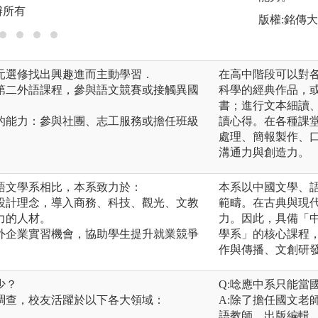
辦所有
版權:銘傳
多元選修找出興趣進而主動學習．
在高中階段可以對
修第二外語課程，參與語文競賽或接觸異國
科學的經典作品，
書；進行文本細讀
通的能力：參與社團、志工服務或擔任班級
讀心得。在各種課
處理、簡報製作、
溝通力與創造力。
語文學系相比，本系致力於：
本系以中國文學、
程設計理念，導入商務、科技、觀光、文教
範疇。在古典與現
力的人材。
力。因此，具備「
內外企業實習機會，協助學生提升就業競爭
學系」的核心課程
作與傳播、文創研
少？
Q:唸應中系只能當
調查，校友活躍於以下各大領域：
A:除了擔任國文老
語教師、出版編輯