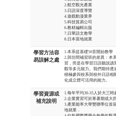
2.航空觀光產業
3.日語深度導覽
4.遊戲動漫業界
5.科技貿易公司
6.教材編輯出版
7.日華語文教學
8.日本當地就業
1.本系從基礎50音開始教學
學習方法容
2.與坊間補習班的差異：本
易誤解之處
習，而是在學習日語聽說讀
觀等多元能力。我們期待透
積極參與校系與校外日語相
化成立體可活用的能力。
1.每年平均30-35人於大三
學習資源或
2.企業實習可於寒暑期或大
補充說明
3.產業能率大學雙聯學位首
地就業．
4.似鳥國際獎學金每學年甄選