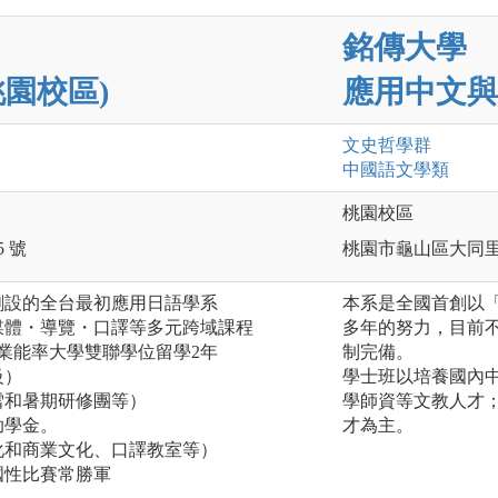
銘傳大學
園校區)
應用中文與
文史哲
學群
中國語文
學類
桃園校區
 號
桃園市龜山區大同里德
創設的全台最初應用日語學系
本系是全國首創以「
媒體・導覽・口譯等多元跨域課程
多年的努力，目前
產業能率大學雙聯學位留學2年
制完備。
級）
學士班以培養國內
雪和暑期研修團等）
學師資等文教人才
助學金。
才為主。
化和商業文化、口譯教室等）
國性比賽常勝軍