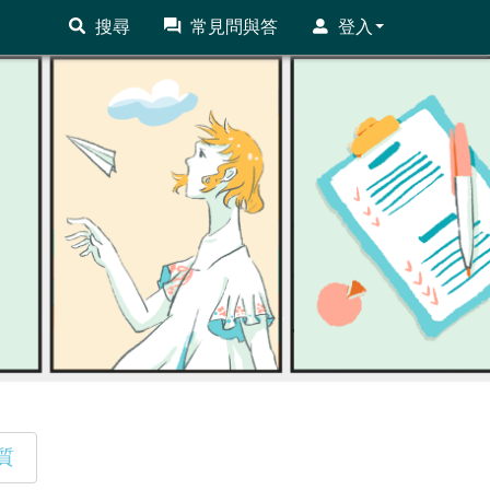
搜尋
常見問與答
登入
質