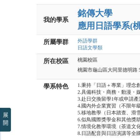
銘傳大學
我的學系
應用日語學系(桃
外語
學群
所屬學群
日語文
學類
桃園校區
所在校區
桃園市龜山區大同里德明路 5
1.秉持「日語＋專業」理念
學系特色
2.具備科技・商務・動漫・
3.赴日交換留學1年或申請
4.國內外企業實習（不限年
5.移地教學（日本踏查、滑
展
6.似鳥國際獎學金和其他獎
開
7.情境化教學環境（茶道文
8.日語配音與日語演講等全