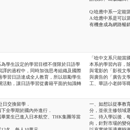
Q:唸應中系一定能
A:唸應中系是可以
有機會成為網路暢
「唸中文系只能當
系為學生設定的學習目標不僅限於日語學
本系的學習內容，
寫譯的過程中，同時加強思考組織及國際
與電影的「影視文
過學習日語達成全人教育，所以鼓勵學生
與廣告的「廣告文
關活動，讓日語學習從書籍平面的知識轉
工、華語小老師等
時赴日交換留學．
一、如想以從事教
四下全學期於國內外進行．
分，並依主修領域
屆畢業生已進入日本航空、THK集團等當
二、待入學以後，
向，針對市場的變
12名，每人10萬元．
以充實彼等適應時