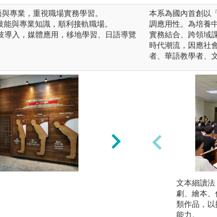
語與專業，重視職場實務學習。
本系為國內首創以
語技能與專業知識，順利接軌職場。
調應用性。為培養
I科技導入，媒體應用，移地學習、日語導覽
實務結合、跨領域
時代潮流，因應社
者、華語教學者、
2.互動合作學習
文本細讀法
劇、繪本、
圖解:阿波舞交流
類作品，以
版權:照片歸應日系
能力。