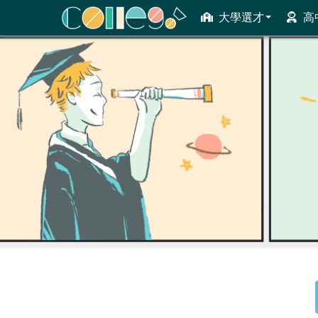
大學選才
高
ColleGo! 大學選才與高中育才輔助系統