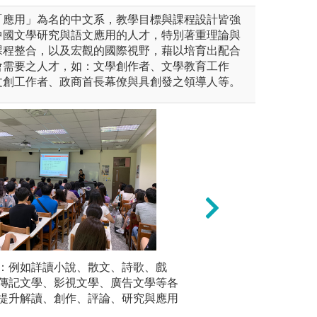
「應用」為名的中文系，教學目標與課程設計皆強
中國文學研究與語文應用的人才，特別著重理論與
課程整合，以及宏觀的國際視野，藉以培育出配合
會需要之人才，如：文學創作者、文學教育工作
文創工作者、政商首長幕僚與具創發之領導人等。
：例如詳讀小說、散文、詩歌、戲
3.多元文化學習
口語表達
傳記文學、影視文學、廣告文學等各
練，以增
圖解:茶道文化體
提升解讀、創作、評論、研究與應用
版權:銘傳
辦所有
版權:照片歸應日