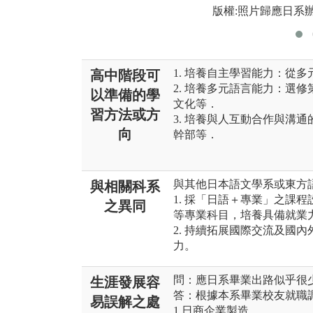
版權:照片歸應日系
1. 培養自主學習能力：從
高中階段可
2. 培養多元語言能力：選
以準備的學
文化等．
習方法或方
3. 培養與人互動合作與溝
向
幹部等．
與其他日本語文學系或東方
與相關科系
1. 採「日語＋專業」之課
之異同
等專業科目，培養具備就業
2. 持續拓展國際交流及國
力。
問：應日系畢業出路似乎很
生涯發展容
答：根據本系畢業校友就職
易誤解之處
1.日商企業製造