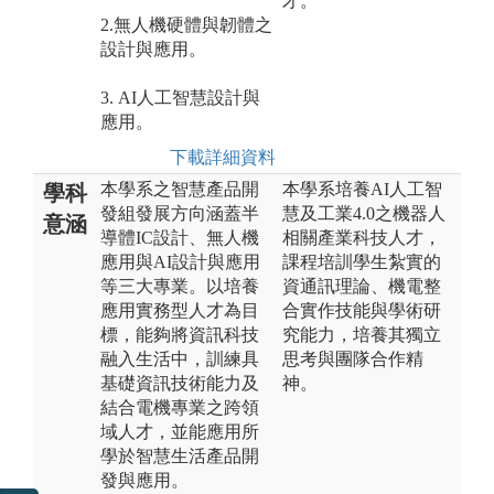
才。
2.無人機硬體與韌體之
設計與應用。
3. AI人工智慧設計與
應用。
下載詳細資料
本學系之智慧產品開
本學系培養AI人工智
學科
發組發展方向涵蓋半
慧及工業4.0之機器人
意涵
導體IC設計、無人機
相關產業科技人才，
應用與AI設計與應用
課程培訓學生紮實的
等三大專業。以培養
資通訊理論、機電整
應用實務型人才為目
合實作技能與學術研
標，能夠將資訊科技
究能力，培養其獨立
融入生活中，訓練具
思考與團隊合作精
基礎資訊技術能力及
神。
結合電機專業之跨領
域人才，並能應用所
學於智慧生活產品開
發與應用。