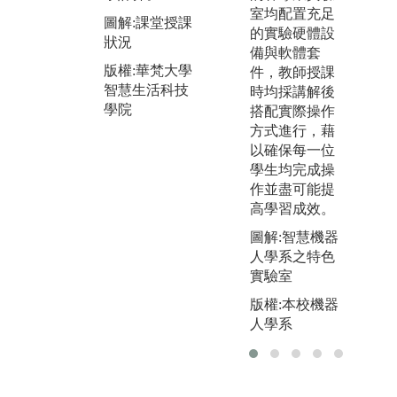
研發之晶片圖
室均配置充足
圖解:課堂授課
圖
版權:華梵大學
的實驗硬體設
狀況
做
智慧生活科技
備與軟體套
解
版權:華梵大學
學院
件，教師授課
作
智慧生活科技
時均採講解後
學院
版
搭配實際操作
智
方式進行，藉
學
以確保每一位
學生均完成操
作並盡可能提
高學習成效。
圖解:智慧機器
人學系之特色
實驗室
版權:本校機器
人學系