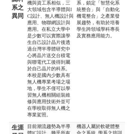
機與資工系相似，三
系，鎖定「智慧化系
系之
大領域包含半導體與I
統整合」與「自動化
異同
C設計、無人機設計與
機電整合」之產業發
應用、物聯網設計與
展趨勢，有助於培養
應用。在私立大學中
學生跨領域學科專長
是少數可以實際讓學
及實務應用能力。
生自己設計晶片後透
過台灣半導體研究中
心將晶片送交台積電
與聯電代工後得到屬
於自己晶片的科系。
本校是國內少數具有
無人機專業考場之場
地，學生不僅可以學
習無人機相關組裝維
修與應用技術外並可
在學校取得無人機之
專業駕照。
目前潮流趨勢為半導
機器人屬於軟硬體整
生涯
體IC設計，幾乎所有
合之系統, 學系之培訓