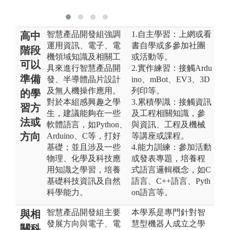
智慧產品開發組強調
1.自主學習：上網或看
高中
運用資訊、電子、電
書自學或多參加社團
階段
機領域知識及相關工
或活動等。
可以
具來進行智慧產品開
2.實作練習：接觸Ardu
準備
發、半導體晶片設計
ino、mBot、EV3、3D
及無人機操作應用。
列印等。
的學
對於本組感興趣之學
3.累積學識：接觸資訊
習方
生，建議能夠在一些
及工程相關知識，參
法或
軟體語言，如Python、
與資訊、工程及機械
方向
Arduino、C等，打好
等講座或課程。
基礎；並且涉及一些
4.能力訓練：參加活動
物理、化學及科技應
或發表專題，培養程
用知識之學習，培養
式語言邏輯概念，如C
基礎科技資訊及自然
語言、C++語言、Pyth
科學能力。
on語言等。
智慧產品開發組主要
本學系是專門針對智
與相
發展方向與電子、電
慧型機器人成立之學
關科