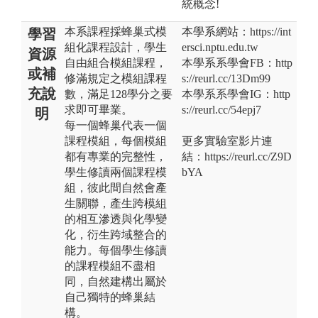
統概念!
本系課程採蜂巢式模
本學系網站：https://int
學習
組化課程設計，學生
ersci.nptu.edu.tw
資源
自由組合模組課程，
本學系系學會FB：http
或補
修滿規定之模組課程
s://reurl.cc/13Dm99
充說
數，滿足128學分之要
本學系系學會IG：http
求即可畢業。
s://reurl.cc/54epj7
明
每一個蜂巢代表一個
課程模組，每個模組
更多實驗室影片連
都有專業的完整性，
結：https://reurl.cc/Z9D
學生修讀兩個課程模
bYA
組，彼此間自然會產
生關聯，產生跨模組
的相互滲透與化學變
化，衍生跨域整合的
能力。每個學生修讀
的課程模組不盡相
同，自然建構出屬於
自己獨特的蜂巢結
構。