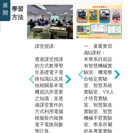
展
學習
開
方法
課堂授課:
半導體IC設計
實
一、著重實習
課程：
學
(驗)課程：
透過課堂授課
本系與台灣半
鼓
本學系目前設
的方式教導學
導體研究中心
做
有智慧機械實
生基礎電子電
(TSRI)合作，
學
驗室、機電整
路知識以及其
利用其所提供
體
合檢定實驗
他相關基本電
之與業界同步
工
室、智慧系統
機資訊所需要
之模擬軟體與
網
實驗室、VR人
之知識，並透
佈局軟體讓學
以
才培育實驗
過課堂實作的
生可以實際的
等
室、智慧製造
方式利用電腦
實現自己所設
關
實驗室、智慧
模擬取代複雜
計的晶片。
升
機械手臂實驗
電子電路與數
決
室。學系所屬
圖解:學生自行
學計算。
能
的各專業實驗