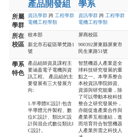
產品開發組
學系
資訊
學群
跨
工程
學群
資訊
學群
跨
工程
學群
所屬
電機工程
學類
電機工程
學類
學群
校本部
屏商校區
所在
校區
新北市石碇區華梵路1
900392屏東縣屏東市
號
民生東路51號
產品組師資及課程主
智慧機器人產業是全
學系
要涵蓋電子電機與資
球科技研究發展的重
特色
訊工程。 產品組的主
點之一。本學系整合
要發展有三大發展方
本校資訊學院師資、
向:
資源與研究能量，除
了可以帶動本校科技
1.半導體IC設計:包含
整合之研究發展外，
半導體元件製程、數
亦能促進產業合作與
位IC設計、類比IC設
產業界互相連結，進
計與混合式數位類比I
而培育符合智慧機器
C設計。
人產業所需之科技人