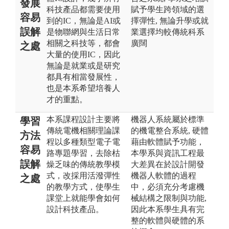
發展
科技產品都需要使用
賦予學生跨領域的選
容易
到的IC，無論是AI或
擇彈性, 無論升學或就
誤解
是物聯網與生活日常
業選擇均較傳統科系
相關之科技等，都會
廣闊
之處
大量的使用IC，因此
無論是就業或是研究
都具有相當發展性，
也是本系希望培養人
才的重點。
本系課程設計主要將
機器人系統屬於標準
學習
傳統電機相關理論課
的機電整合系統, 硬體
方法
程以多種類型電子電
藉由軟體賦予功能，
容易
路專題學習，去除枯
本學系與資訊工程最
誤解
燥乏味的傳統教學模
大差異在於設計開發
式，改採用活潑彈性
機器人軟體的過程
之處
的教學方式，使學生
中，必須充分考慮機
課堂上就能學會如何
械結構之限制與功能,
設計科技產品。
因此本系學生具有完
整的軟體與硬體的系