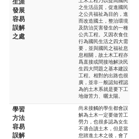
土木工程乃以提高國民
生涯
之生活品質，促進國民
發展
之公共福祉為目的，進
容易
而改造國土，整治環境
誤解
及防治災害發生的一種
公共工程。又因衣食住
之處
行為國民生活之四大需
要，並與國民之福祉息
息相關，故土木工程亦
爲直接或間接地解決民
生四大問題之基本建設
工程。相對的出路也很
廣，並非ㄧ般認知裡認
為的土木系就是要下工
地做苦力、曬太陽。
尚未接觸的學生都會誤
學習
解為土木一定要做苦工
方法
勞力，也很多認為女生
容易
不適合讀土木，但是當
誤解
您踏進土木之後，會了