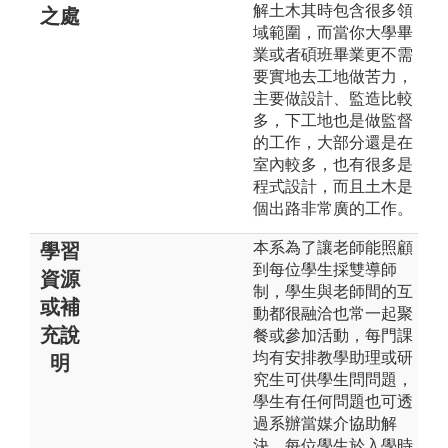
解土木其時包含很多領
之處
域範圍，而當你大學畢
業或者碩班畢業更不需
要實地去工地做苦力，
主要做設計、監造比較
多，下工地也是做監督
的工作，大部分還是在
室內較多，也有很多是
程式設計，而且土木是
個出路非常廣的工作。
本系為了讓老師能照顧
學習
到每位學生採雙導師
資源
制，學生與老師間的互
或補
動都很融洽也常一起聚
充說
餐或參加活動，每門課
均有安排教學助理或研
明
究生可供學生問問題，
學生有任何問題也可透
過系辦當媒介協助解
決，每位學生於入學時