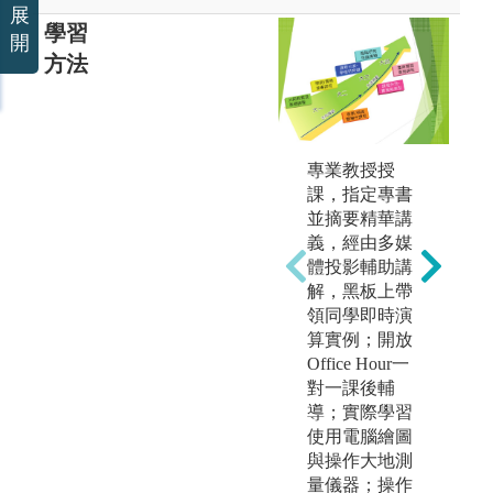
展
學習
開
方法
專業教授授
課，指定專書
並摘要精華講
義，經由多媒
體投影輔助講
解，黑板上帶
領同學即時演
算實例；開放
Office Hour一
對一課後輔
導；實際學習
使用電腦繪圖
圖
與操作大地測
量儀器；操作