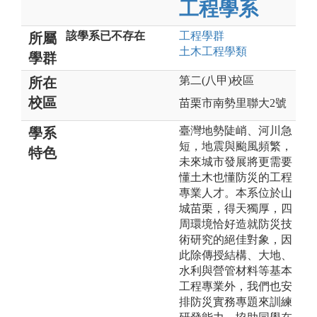
工程學系
該學系已不存在
工程
學群
所屬
土木工程
學類
學群
第二(八甲)校區
所在
校區
苗栗市南勢里聯大2號
臺灣地勢陡峭、河川急
學系
短，地震與颱風頻繁，
特色
未來城市發展將更需要
懂土木也懂防災的工程
專業人才。本系位於山
城苗栗，得天獨厚，四
周環境恰好造就防災技
術研究的絕佳對象，因
此除傳授結構、大地、
水利與營管材料等基本
工程專業外，我們也安
排防災實務專題來訓練