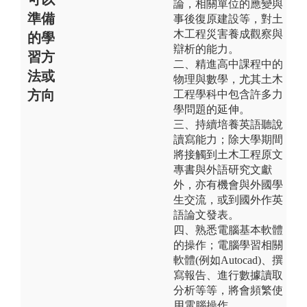
論，相關單位的應變與
準備
事後復原建設等，對土
木工程災害養成觀察與
的學
辯析的能力。
習方
二、精進高中課程中的
法或
物理與數學，尤其土木
方向
工程學科中包含許多力
學問題的延伸。
三、持續培養英語聽說
讀寫能力；除大學期間
將接觸到土木工程原文
專書與外語研究文獻
外，亦有機會與外國學
生交流，或到國外作英
語論文發表。
四、熟悉電腦基本軟體
的操作；電腦學習相關
軟體(例如Autocad)、撰
寫報告、進行數據讀取
分析等等，將會頻繁使
用電腦操作。