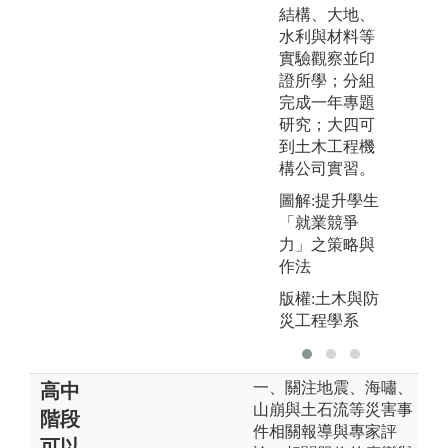
結構、大地、
版
水利與材料等
實驗觀察並印
證所學；分組
完成一年專題
研究；大四可
到土木工程機
構公司實習。
圖解:提升學生
「就業競爭
力」之策略與
作法
版權:土木與防
災工程學系
一、關注地震、海嘯、
高中
山崩與土石流等災害事
階段
件相關報導與專家評
可以