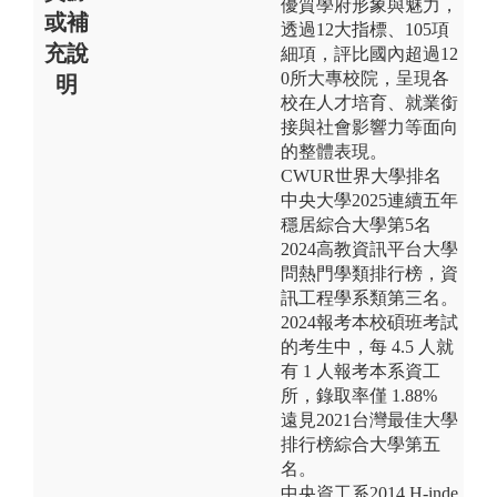
優質學府形象與魅力，
或補
透過12大指標、105項
充說
細項，評比國內超過12
0所大專校院，呈現各
明
校在人才培育、就業銜
接與社會影響力等面向
的整體表現。
CWUR世界大學排名
中央大學2025連續五年
穩居綜合大學第5名
2024高教資訊平台大學
問熱門學類排行榜，資
訊工程學系類第三名。
2024報考本校碩班考試
的考生中，每 4.5 人就
有 1 人報考本系資工
所，錄取率僅 1.88%
遠見2021台灣最佳大學
排行榜綜合大學第五
名。
中央資工系2014 H-inde