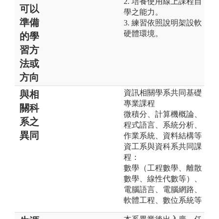
2. 培養使用線上課程自
可以
學之能力。
準備
3. 練習依照說明架設軟
硬體環境。
的學
習方
法或
方向
資訊相關學系共同基礎
與相
專業課程
關科
微積分、計算機概論、
系之
程式語言、系統分析、
異同
作業系統、資料結構等
資工系與資科系共同課
程：
數學（工程數學、離散
數學、線性代數等）、
電腦語言、電腦網路、
軟體工程、數位系統等