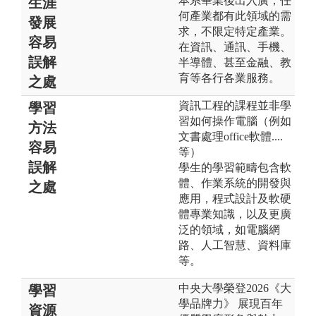
本系畢業後出入廣，任
生涯
何產業都有此領域的需
發展
求，不限定特定產業。
容易
在資訊、通訊、手機、
誤解
半導體、甚至金融、教
育等各行各業服務。
之處
資訊工程的課程並非學
學習
習如何操作電腦（例如
方法
文書處理office軟體....
容易
等）
誤解
學生的學習範疇包含軟
體、作業系統的開發與
之處
應用，程式設計及軟硬
體專業知識，以及更廣
泛的領域，如電腦網
路、人工智慧、資料庫
等。
中央大學榮登2026《大
學習
學品牌力》 展現百年
資源