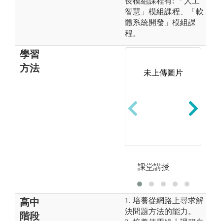
長模組課程有: 「人工
智慧」模組課程、「軟
體系統開發」模組課
程。
學習
方法
未上傳圖片
圖
A
課堂講授
1. 培養從網路上尋求解
高中
決問題方法的能力。
階段