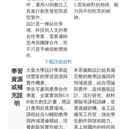
作，運用AI與數位工
5.需有絕對的熱情、毅
具進行創意發想與原
力與不怕吃苦的精
型製作。
神。
設計是一種結合美
感、科技與人文的整
合性專業，需要邏輯
思考與團隊合作，而
不只是手繪或軟體操
作。
下載詳細資料
大葉大學設計學系提
本系服飾設計組具備
學習
供豐富的學習資源與
完整的教學設備與跨
資源
實作機會。
領域資源，結合理論
或補
學生可參與產學合作
與實作，提供服裝設
充說
專案、企業實習與US
計、流行研究、材料
R地方創生計畫，將設
實驗等課程訓練，並
明
計應用於真實場域。
透過縫紉機、金工設
課程結合AI輔助教學
備等工作室，強化學
與跨域選修模組，培
生創作與技術能力。
養創新與實作能力。
系上與國內外時尚與