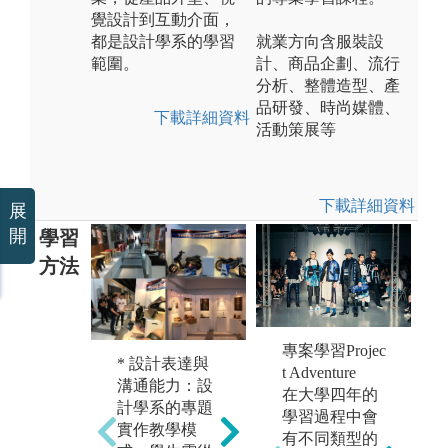
覺設計到互動介面，
都是設計學系的學習
就業方向含服裝設
範圍。
計、商品企劃、流行
分析、整體造型、產
品研發、時尚媒體、
下載詳細資料
活動策展等
下載詳細資料
展
開
學習
方法
* 學中做，做
專案學習Projec
* 設計表達與
*
中學：學生在
t Adventure
溝通能力：設
團
F
實作中探索使
在大學四年的
計學系的專題
討
a
用者與產品的
學習過程中會
實作教學模
搜
關聯，透過手
有不同類型的