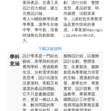
業與產品、交通工具
劃、流行分析、整體
設計四大模組，建立
造型、產品研發、時
完整設計鏈。
尚媒體、活動策展
導入AI輔助教學與產
等。2.課程包含專業理
學專案，讓學生在做
論及實作技術的養
中學、學中創，培養
成。3.畢業展https://gp.t
跨域整合與創新能
c.fju.edu.tw/48/AB。
力。
下載詳細資料
設計學系是一門結合
服飾設計組，以服飾
學科
藝術、美學與科技的
設計企劃、整體造
意涵
應用學科，透過觀察
型、生產製造、服飾
生活、分析需求與創
創意為專業能力培育
意思考，設計出讓生
的主軸，透過創作啟
活更便利、美觀又有
發、產學合作、專業
溫度的產品與體驗。
實習、設計競賽、理
它不只是畫圖或製
論教學、畢展專題、
作，更是一種以人為
國際設計工作營等，
本、解決問題的專
發展理論與實務並重
業，從產品外型、視
的專業學習課程。