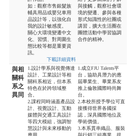
如：觀察市售銀髮族
與接觸，觀察社會環
輔具用品或嬰兒車用
境的變遷、參與各種
品設計等，以強化自
形式知識性的社團或
我的設計敏感度。
講習，擴大生活圈在
關心大環境變遷中文
團體活動中學習協調
化、習慣、對周圍生
合作的精神。
態比較等都是重要資
訊。
下載詳細資料
1.設計學系與視覺傳達
1.成立FJU Talents平
與相
設計、工業設計等相
台，協助具潛力的應
關科
關科系相近，但本系
屆畢業生、畢業系友
系之
特色在於跨領域整
推上倫敦國際時尚舞
異同
合。
台。
2.課程同時涵蓋產品設
2.本校所授予學位可直
計、視覺設計、互動
接獲得世界各國採
媒體與交通工具設計
認，深具國際地位及
等四大模組，強調智
學術價值。
慧設計與未來移動的
3.本系貫串織品、服裝
應用。
與行銷三組專業，提