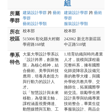
組
建築設計
學群
跨
藝術
建築設計
學群
跨
藝術
所屬
學群
學群
學群
藝術設計
學類
服裝設計
學類
校本部
校本部
所在
校區
515006 彰化縣大村鄉
242062 新北市新莊區
學府路168號
中正路510號
大葉大學設計學系以
1.培育紡織與時尚產業
學系
「設計跨界，創新無
人才，規模與課程最
特色
限」為核心精神，結
完整科系，擁有國際
合藝術、美學與科技
化師資陣容及設備完
應用，培養具創造力
善的教學大樓，與國
與行動力的設計人
外學校共教共學、交
才。
換師生，拓展國際學
以「智慧設計與未來
術交流。鼓勵學生將
移動」為發展主軸，
設計美學與紡織專業
課程涵蓋視覺傳達、
技術整合，畢業生從
動態媒體與互動、工
事服裝設計、商品企