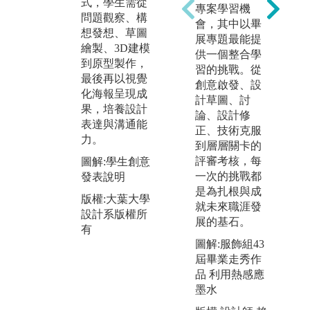
式，學生需從
標
作激發思考，
專案學習機
問題觀察、構
調
結合材料特
會，其中以畢
想發想、草圖
力
性、加工技法
展專題最能提
繪製、3D建模
人
與感官經驗，
供一個整合學
到原型製作，
維
從實際操作中
習的挑戰。從
最後再以視覺
團
培養創意與問
創意啟發、設
化海報呈現成
力
題解決能力，
計草圖、討
果，培養設計
點
展現設計學系
論、設計修
表達與溝通能
為
強調的動手實
正、技術克服
力。
可
作與創新思維
到層層關卡的
績
精神。
評審考核，每
圖解:學生創意
一次的挑戰都
發表說明
圖
圖解:運用各種
是為扎根與成
展
材料與色彩體
版權:大葉大學
就未來職涯發
驗，以及軟體
設計系版權所
版
展的基石。
的使用。
有
設
版
圖解:服飾組43
有
-
版權:大葉大學
屆畢業走秀作
設計系版權所
品 利用熱感應
有
墨水