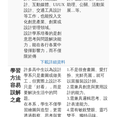
計、互動媒體、UI/UX
助理、公關、活動策
設計、交通工具設計
展…等。
等工作，也能投入文
化創意產業、創業或
設計管理領域。
設計學系培養的是創
意思考與問題解決能
力，能在各行各業中
發揮影響力，而不僅
限於傳
下載詳細資料
許多高中生以為設計
1.不是很會畫圖、愛打
學習
學系只是畫圖或做美
扮、光鮮亮麗，就可
方法
工，但實際上設計不
以當服裝設計師。
容易
只是「好看」，而是
2.需兼具創意與實用設
誤解
要解決生活中的問
計的能力。
題。
3.需兼具邏輯思考、設
之處
在本系，學生不僅學
計表達能力。
習繪圖與造型，更需
4.需有敏銳雙眼、靈巧
透過觀察、思考與實
雙手、獨特品味。