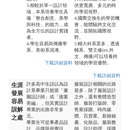
3.相較於單一設計領
供更寬廣、多元的時
域，本系培養學生具
尚學習視野。
備「整合創意、美學
4.國際交換生的學習機
與科技」的能力，成
會，能體驗跨文化交
為全方位的設計實踐
流，並開拓國際視
者。
野。
4.學生容易與傳播學
5.輔大科系眾多，透過
系、美術系混淆。
輔系、雙主修(ex.外
文、傳播)可以培養跨
下載詳細資料
領域的學習優勢。
下載詳細資料
許多高中生誤以為設
服裝設計相關的出路
生涯
計系畢業只能當「畫
甚多，除了服裝設計
發展
圖設計師」或「接案
之外，還有整體造型
容易
美編」，但其實設計
師、服裝打版師、零
誤解
專業的出路非常多
售業採購、時尚媒
元。
體、百貨業、新娘秘
之處
畢業生可從事產品設
書、化妝品、服裝教
計、品牌與視覺設
師、設計助理、採購