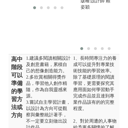
版權:設計師 賴
姿穎
1.建議多閱讀相關設計
1、長時間專注力的養
高中
及創意書籍，累積自
成可以提升對專業技
階段
己的想像創造能力。
術技能的學習效率。
可以
2.多欣賞相關得獎作
除了基礎原理的閱讀
準備
品，學習他人創作精
學習，更需要探究其
隨，作為自我靈感來
應用面如何學習動手
的學
源。
完成作品並且達到專
習方
3.嘗試自主學習計畫，
業作品該有的的完整
法或
以設計為方向可從觀
程度。
方向
察與彙整統計著手，
不一定要立刻做出設
2、對於周遭的人事物
計作品。
給予更多關懷的了解