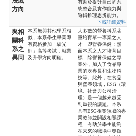
法或
有助於提升自己的系
方向
統整合及實作能力與
邏輯推理思辨能力。
下載詳細資料
本系無與其他學系相
大多數的營養科系著
與相
似，本系學生畢業即
重培育單一專業之人
關科
有資格參加「驗光
才，即營養保健；然
系之
師」高等考試，就業
而本系之人才培育目
異同
及升學方向明確。
標，除營養保健之專
業外，加入了食品專
業的次專長和生物科
技等。此外，在食品
與營養領域，ESG（環
境、社會與公司治
理）是一個越來越受
到重視的議題。本系
具有ESG相關領域的專
業教師並開設相關課
程，有助於學生能夠
在未來的職場中發揮