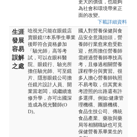
更大的價值，也能夠
為社會和環境帶來正
面的改變。
下載詳細資料
唸視光只能在眼鏡店
國人對營養保健與食
生涯
賣眼鏡!?本系學生畢業
品安全意識抬頭，營
發展
後即符合資格參加
養師行業愈來愈受歡
容易
「驗光師」高等考
迎，然而擔任營養師
誤解
試，可以在眼科醫
需經過營養師專技高
院、眼鏡行、驗光所
考，且修過相關營養
之處
擔任驗光師、可至鏡
課程學分與實習。很
片、隱形眼鏡公司擔
多人擔心營養師執照
任鏡片設計人員、開
不易考取，但其實未
業當老闆，或繼續進
考證照的出路還有許
修升學，亦可出國深
多選擇。例如:健康管
造成為視光醫師(O
理機構、團膳機構、
D)。
食品生技公司、傳統
食品產業、藥妝與藥
局等相關職缺也可見
保健營養系畢業生的