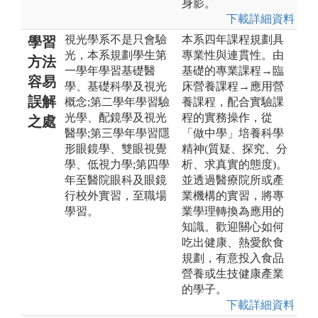
身影。
下載詳細資料
視光學系不是只會驗
本系四年課程規劃具
學習
光，本系規劃學生第
專業性與連貫性。由
方法
一學年學習基礎醫
基礎的專業課程→臨
容易
學、基礎科學及視光
床營養課程→應用營
誤解
概念;第二學年學習驗
養課程，配合實驗課
光學、配鏡學及視光
程的實務操作，從
之處
醫學;第三學年學習隱
「做中學」培養科學
形眼鏡學、雙眼視覺
精神(質疑、探究、分
學、低視力學;第四學
析、求真實的態度)。
年至醫院眼科及眼鏡
並透過醫療院所或產
行校外實習，至職場
業機構的實習，將專
學習。
業學理轉換為應用的
知識。歡迎關心如何
吃出健康、熱愛飲食
規劃，有意投入食品
營養或生技健康產業
的學子。
下載詳細資料