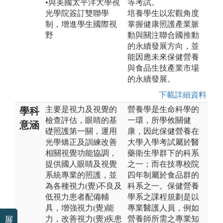
•與美國太平洋大學視
等考試。
光學院簽訂雙聯學
培養學生以宏觀角度
制，增進學生國際視
掌握健康照護產業脈
野
動與關注聯合國推動
的永續發展方向，並
能因應未來保健營養
與食品生技產業市場
的永續發展。
下載詳細資料
主要是視力及視覺的
營養學是生命科學的
學科
檢查評估，眼睛的基
一環，所學攸關健
意涵
礎照護第一關，運用
康，因此保健營養在
光學矯正及訓練改善
大學入學考試屬於醫
相關視覺功能協調，
藥衛生學群下的科系
提供國人眼睛及視覺
之一；而在技專校院
系統專業的照護，並
四年制屬於食品群的
為各種視力(覺)不良及
科系之一。保健營養
低視力患者配備輔
學系之課程規劃是以
具，增強視力(覺)能
專業醫護人員，例如
力，改善視力(覺)疾患
營養師所需之專業知
展