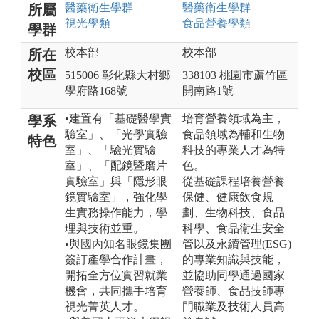
醫藥衛生
學群
醫藥衛生
學群
所屬
視光
學類
食品營養
學類
學群
校本部
校本部
所在
校區
515006 彰化縣大村鄉
338103 桃園市蘆竹區
學府路168號
開南路1號
•建置有「基礎醫學實
培育營養領域為主，
學系
驗室」、「光學實驗
食品領域為輔和生物
特色
室」、「驗光實驗
科技的專業人才為特
室」、「配鏡暨磨片
色。
實驗室」與「隱形眼
從基礎課程培養營養
鏡實驗室」，強化學
保健、健康飲食規
生實務操作能力，學
劃、生物科技、食品
理與技術並重。
科學、食品衛生安全
•與國內知名眼鏡集團
管以及永續管理(ESG)
簽訂產學合作計畫，
的專業知識與技能，
開拓全方位實習就業
並協助同學通過國家
機會，共同攜手培育
營養師、食品技師專
視光菁英人才。
門職業及技術人員高