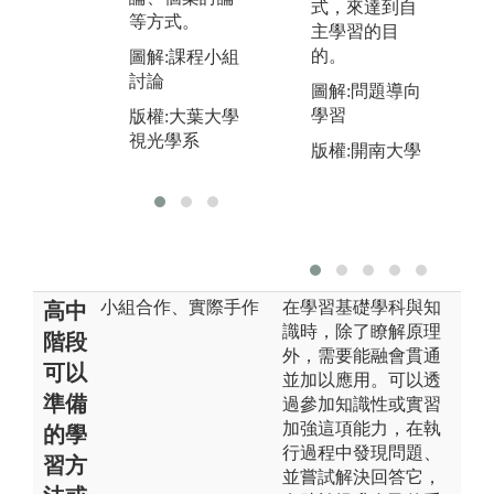
式，來達到自
圖解:實驗課程
等方式。
接
主學習的目
教學
產
的。
圖解:課程小組
版權:大葉大學
討論
圖
圖解:問題導向
視光學系
校
學習
版權:大葉大學
視光學系
版
版權:開南大學
視
小組合作、實際手作
在學習基礎學科與知
高中
識時，除了瞭解原理
階段
外，需要能融會貫通
可以
並加以應用。可以透
準備
過參加知識性或實習
加強這項能力，在執
的學
行過程中發現問題、
習方
並嘗試解決回答它，