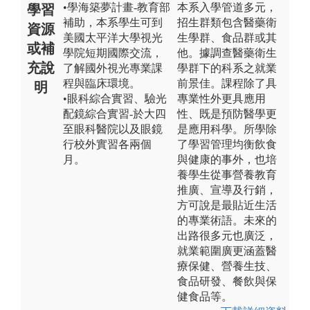
•學海築夢計畫-教育部
本系入學管道多元，
學習
補助，本系學生可到
招生群類包含醫藥衛
資源
美國太平洋大學視光
生學群、食品群或其
或補
學院短期國際交流，
他。據調查醫藥衛生
充說
了解國外視光專業課
學群下的科系之就業
程與臨床環境。
前景佳。課程除了具
明
•眼科綜合實習、驗光
專業性外更具應用
配鏡綜合實習-於大四
性、既是預防醫學更
至眼科醫院以及眼鏡
是應用科學。所學除
行校外實習各兩個
了學習管理均衡飲食
月。
與健康的事外，也培
養學生從事營養教育
推廣、宣導及行銷，
方可說是最貼近生活
的專業術語。未來的
出路很多元也廣泛，
就業範圍廣更涵蓋醫
療保健、營養生技、
食品研發、餐飲與保
健食品等。