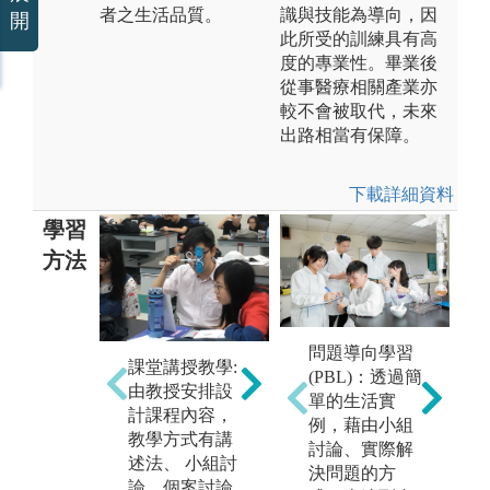
者之生活品質。
識與技能為導向，因
開
此所受的訓練具有高
度的專業性。畢業後
從事醫療相關產業亦
較不會被取代，未來
出路相當有保障。
下載詳細資料
學習
方法
問題導向學習
課堂講授教學:
實驗實作教學:
校
(PBL)：透過簡
由教授安排設
教授課程教學
堂
單的生活實
計課程內容，
並輔以業師共
際
例，藉由小組
教學方式有講
同協助同學實
課
討論、實際解
述法、 小組討
際操作學習。
當
決問題的方
論、個案討論
時