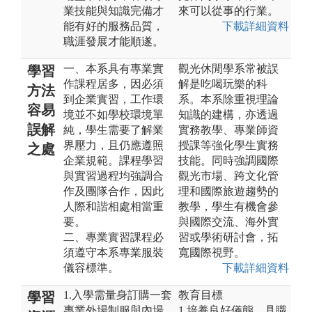
業技能與知識完備才
來可以從事的行業。
能有好的服務品質，
下載詳細資料
職涯發展才能順遂。
一、本系具有專業實
觀光休閒學系常被誤
學習
作課程居多，因必須
解是吃喝玩樂的科
方法
到企業實習，工作環
系。本系除重視理論
容易
境並不如學校環境單
知識的建構，亦透過
誤解
純，學生需要了解業
實務教學、專業師資
界壓力，且仍應遵照
授課等強化學生實務
之處
企業規範。課程學習
技能。同時強調國際
與實習過程均強調合
觀光市場、跨文化管
作及團隊合作，因此
理和國際旅遊趨勢的
人際和諧相處相當重
教學，學生有機會參
要。
與國際交流、海外實
二、專業實習課程必
習或學術研討會，拓
須遵守本系專業服裝
寬國際視野。
儀容標準。
下載詳細資料
1.入學需量身訂購一套
教育目標
學習
專業外場制服與內場
1.培養良好儀態、具職