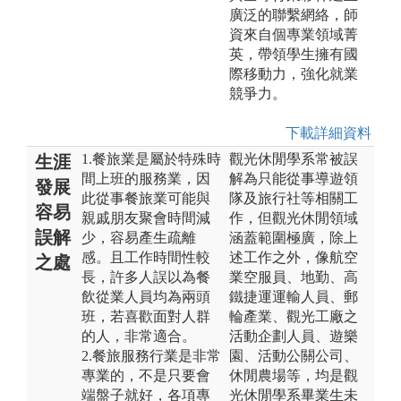
廣泛的聯繫網絡，師
資來自個專業領域菁
英，帶領學生擁有國
際移動力，強化就業
競爭力。
下載詳細資料
1.餐旅業是屬於特殊時
觀光休閒學系常被誤
生涯
間上班的服務業，因
解為只能從事導遊領
發展
此從事餐旅業可能與
隊及旅行社等相關工
容易
親戚朋友聚會時間減
作，但觀光休閒領域
誤解
少，容易產生疏離
涵蓋範圍極廣，除上
感。且工作時間性較
述工作之外，像航空
之處
長，許多人誤以為餐
業空服員、地勤、高
飲從業人員均為兩頭
鐵捷運運輸人員、郵
班，若喜歡面對人群
輪產業、觀光工廠之
的人，非常適合。
活動企劃人員、遊樂
2.餐旅服務行業是非常
園、活動公關公司、
專業的，不是只要會
休閒農場等，均是觀
端盤子就好，各項專
光休閒學系畢業生未