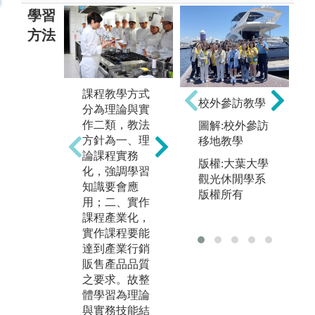
學習
方法
二、外國廚藝
課程教學方式
三
校外參訪教學
課程訓練：國
分為理論與實
學
際大師廚藝示
作二類，教法
室
圖解:校外參訪
範教學及實作
方針為一、理
帶
移地教學
練習
論課程實務
域
版權:大葉大學
化，強調學習
圖解:國際大師
圖
觀光休閒學系
知識要會應
廚藝示範教學
到
版權所有
用；二、實作
學
版權:大葉大學
課程產業化，
餐旅管理學系
版
實作課程要能
版權所有
餐
達到產業行銷
版
販售產品品質
之要求。故整
體學習為理論
與實務技能結