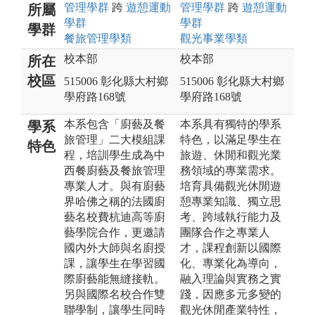
管理
學群
跨
遊憩運動
管理
學群
跨
遊憩運動
所屬
學群
學群
學群
餐旅管理
學類
觀光事業
學類
校本部
校本部
所在
校區
515006 彰化縣大村鄉
515006 彰化縣大村鄉
學府路168號
學府路168號
本系包含「廚藝及餐
本系具有獨特的學系
學系
旅管理」二大模組課
特色，以滿足學生在
特色
程，培訓學生成為中
旅遊、休閒和觀光業
西餐廚藝及餐旅管理
務領域的專業需求。
專業人才。與有廚藝
培育具備觀光休閒遊
界哈佛之稱的法國廚
憩專業知識、獨立思
藝名校費杭迪高等廚
考、跨域執行能力及
藝學院合作，更邀請
團隊合作之專業人
國內外大師與名廚授
才，課程創新以國際
課，讓學生在學習國
化、專業化為導向，
際廚藝能無縫接軌。
融入理論與實務之實
另與國際名校合作雙
踐，因應多元多變的
聯學制，讓學生同時
觀光休閒產業特性，