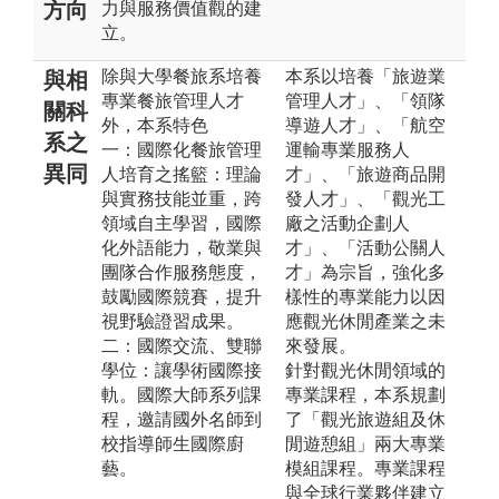
方向
力與服務價值觀的建
立。
除與大學餐旅系培養
本系以培養「旅遊業
與相
專業餐旅管理人才
管理人才」、「領隊
關科
外，本系特色
導遊人才」、「航空
系之
一：國際化餐旅管理
運輸專業服務人
異同
人培育之搖籃：理論
才」、「旅遊商品開
與實務技能並重，跨
發人才」、「觀光工
領域自主學習，國際
廠之活動企劃人
化外語能力，敬業與
才」、「活動公關人
團隊合作服務態度，
才」為宗旨，強化多
鼓勵國際競賽，提升
樣性的專業能力以因
視野驗證習成果。
應觀光休閒產業之未
二：國際交流、雙聯
來發展。
學位：讓學術國際接
針對觀光休閒領域的
軌。國際大師系列課
專業課程，本系規劃
程，邀請國外名師到
了「觀光旅遊組及休
校指導師生國際廚
閒遊憩組」兩大專業
藝。
模組課程。專業課程
與全球行業夥伴建立