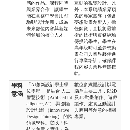
感的作品。課程同時
互動的視覺設計。此
與業界合作，讓學生
外，本系聘請業界頂
能在實務中學會用AI
尖的專家團隊（包含
驅動設計創新，成為
夢想動畫創辦人）擔
未來數位內容與新媒
任師資，直接將最前
體領域的核心人才。
衛的技術與實務經驗
傳授給學生。學生在
高年級時可至夢想動
畫公司與業界夥伴進
行專業培訓，確保課
程內容與業界無縫接
軌。
「AI創新設計學士學
數位多媒體設計以電
學科
位學程」 是結合 人工
腦為主要工具，以2D
意涵
智慧技術（Artificial Int
及3D動畫創作、遊戲
elligence, AI） 與 創新
製作、虛實互動設計
設計思維（Innovative
與應用等創意的相關
Design Thinking） 的跨
專業。
領域學科。它以「科
技 × 創意 × 實作」為