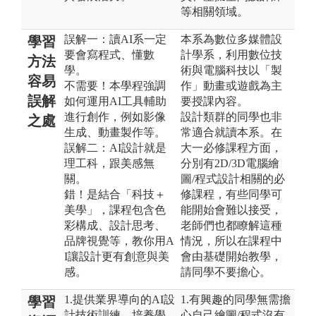
等相關領域。
誤解一：讀AI系一定
本系為數位多媒體設
學習
要會寫程式、懂數
計學系，利用數位技
方法
學。
術與電腦科技以「製
容易
不需要！本學程強調
作」動畫或遊戲為主
誤解
如何運用AI工具輔助
要授課內容。
進行創作，例如影像
設計類群的同學也非
之處
生成、動畫製作等。
常適合就讀本系。在
誤解二：AI設計就是
大一必修課程方面，
理工科，跟美感無
分別有2D/3D電腦繪
關。
圖/程式設計相關的必
錯！是結合「科技＋
修課程，有些同學可
美學」，課程包含色
能開始會難以接受，
彩構成、設計思考、
老師們也都瞭解這種
品牌視覺等，教你用A
情況，所以在課程中
I讓設計更有創意與美
會由基礎開始教學，
感。
請同學不要擔心。
1.提供業界導向的AI設
1.有興趣的同學無需擔
學習
計技術訓練，培養學
心自己繪圖/程式沒有