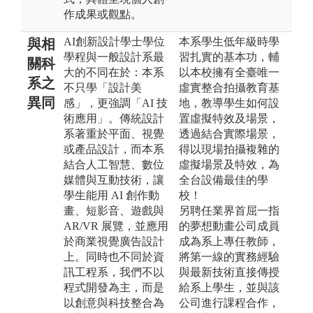
作成果或觀點。
AI創新設計學士學位
本系學生低年級時學
與相
學程與一般設計系最
習扎實的基本功，輔
關科
大的不同在於：本系
以本校擁有全臺唯一
系之
不只學「設計美
虛實整合拍攝教育基
異同
感」，更強調「AI 技
地，教導學生如何設
術應用」。傳統設計
置虛擬特效及場景，
系著重於平面、視覺
透過結合實際場景，
或產品設計，而本系
得以現場拍攝複雜的
結合人工智慧、數位
虛擬場景及特效，為
媒體與互動技術，讓
全台設備最佳的學
學生能用 AI 創作動
校！
畫、短影音、遊戲與
另聘任業界首屈一指
AR/VR 展覽，並應用
的夢想動畫公司成員
於商業視覺廣告設計
成為系上專任教師，
上。同時也不同於資
將第一線的實務經驗
訊工程系，我們不以
與最新技術直接傳授
程式開發為主，而是
給系上學生，並與該
以創意與科技整合為
公司進行課程合作，