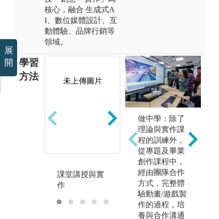
核心，融合 生成式A
I、數位媒體設計、互
動體驗、品牌行銷等
領域。
展
學習
開
方法
未上傳圖片
未上傳圖片
做中學：除了
理論與實作課
程的訓練外，
從專題及畢業
創作課程中，
經由團隊合作
課堂講授與實
實務實習
專
方式，完整體
作
驗動畫/遊戲製
作的過程，培
養與合作溝通