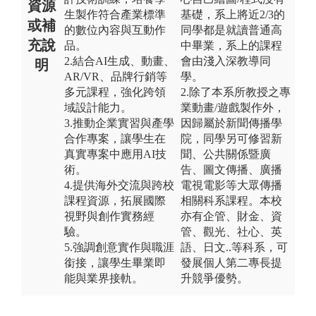
資源
生製作符合產業標準
基礎，系上將近2/3的
或補
的數位內容與互動作
同學都是就讀普通高
充說
品。
中畢業，系上的課程
2.結合AI生成、動畫、
會由淺入深教導同
明
AR/VR、品牌行銷等
學。
多元課程，強化跨領
2.除了本系所教授之專
域設計能力。
業動畫/遊戲製作外，
3.推動企業實習與產學
因歸屬於新聞傳播學
合作專案，讓學生在
院，同學另可修習新
真實專案中應用AI技
聞、公共關係暨廣
術。
告、圖文傳播、廣播
4.提供海外交流與跨校
電視電影等大眾傳播
課程資源，拓展國際
相關科系課程。本校
視野與創作實務經
亦有企管、財金、資
驗。
管、觀光、社心、英
5.強調創意實作與職涯
語、日文..等科系，可
銜接，讓學生畢業即
發展個人第二專長提
能與業界接軌。
升競爭優勢。