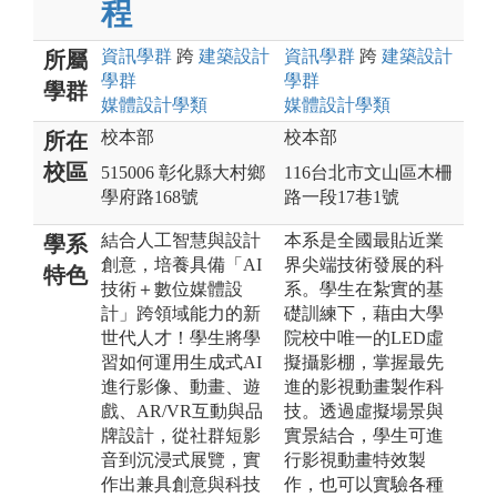
程
資訊
學群
跨
建築設計
資訊
學群
跨
建築設計
所屬
學群
學群
學群
媒體設計
學類
媒體設計
學類
校本部
校本部
所在
校區
515006 彰化縣大村鄉
116台北市文山區木柵
學府路168號
路一段17巷1號
結合人工智慧與設計
本系是全國最貼近業
學系
創意，培養具備「AI
界尖端技術發展的科
特色
技術＋數位媒體設
系。學生在紮實的基
計」跨領域能力的新
礎訓練下，藉由大學
世代人才！學生將學
院校中唯一的LED虛
習如何運用生成式AI
擬攝影棚，掌握最先
進行影像、動畫、遊
進的影視動畫製作科
戲、AR/VR互動與品
技。透過虛擬場景與
牌設計，從社群短影
實景結合，學生可進
音到沉浸式展覽，實
行影視動畫特效製
作出兼具創意與科技
作，也可以實驗各種