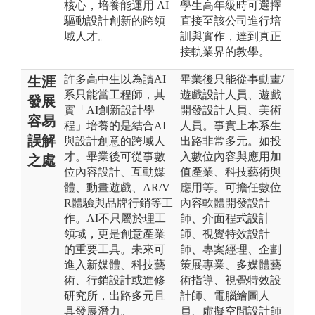
核心，培養能運用 AI
學生高年級時可選擇
驅動設計創新的跨領
直接至該公司進行培
域人才。
訓與實作，達到真正
接軌業界的教學。
許多高中生以為讀AI
畢業後只能從事動畫/
生涯
系只能當工程師，其
遊戲設計人員、遊戲
發展
實「AI創新設計學
開發設計人員、美術
容易
程」培養的是結合AI
人員。事實上本系生
誤解
與設計創意的跨域人
出路非常多元。如投
才。畢業後可從事數
入數位內容與應用加
之處
位內容設計、互動媒
值產業、科技藝術與
體、動畫遊戲、AR/V
應用等。可擔任數位
R體驗與品牌行銷等工
內容軟體開發設計
作。AI不只屬於理工
師、介面程式設計
領域，更是創意產業
師、視覺特效設計
的重要工具。未來可
師、專案經理、企劃
進入新媒體、科技藝
策展專業、多媒體藝
術、行銷設計或進修
術指導、視覺特效設
研究所，出路多元且
計師、電腦繪圖人
具發展潛力。
員、虛擬空間設計師