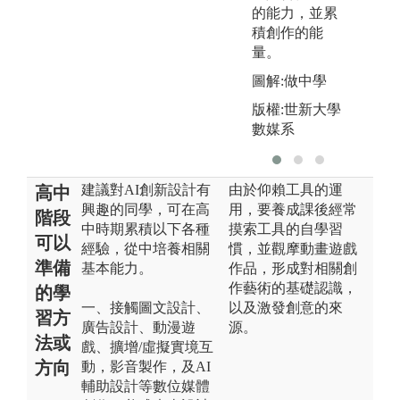
的能力，並累
積創作的能
量。
圖解:做中學
版權:世新大學
數媒系
建議對AI創新設計有
由於仰賴工具的運
高中
興趣的同學，可在高
用，要養成課後經常
階段
中時期累積以下各種
摸索工具的自學習
可以
經驗，從中培養相關
慣，並觀摩動畫遊戲
準備
基本能力。
作品，形成對相關創
作藝術的基礎認識，
的學
一、接觸圖文設計、
以及激發創意的來
習方
廣告設計、動漫遊
源。
法或
戲、擴增/虛擬實境互
方向
動，影音製作，及AI
輔助設計等數位媒體