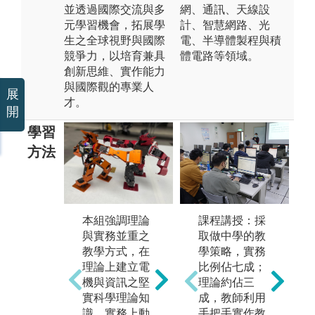
並透過國際交流與多
網、通訊、天線設
元學習機會，拓展學
計、智慧網路、光
生之全球視野與國際
電、半導體製程與積
競爭力，以培育兼具
體電路等領域。
創新思維、實作能力
與國際觀的專業人
展
才。
開
學習
方法
本組強調理論
本組致力於培
課程講授：採
本
與實務並重之
養學生具備電
取做中學的教
掌
教學方式，在
機、電子、資
學策略，實務
動
理論上建立電
訊及系統軟硬
比例佔七成；
俱
機與資訊之堅
體之整合設計
理論約佔三
論
實科學理論知
與實務分析能
成，教師利用
化
識，實務上動
力，強調理論
手把手實作教
機