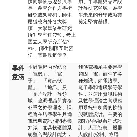
供同學依志趣發展專
用、半導體與晶片設
長，產學合作與學術
計等研究領域，為學
研究成果豐碩，師生
生未來的升學或就業
屢獲校內外各大獎
奠定堅實基礎。
項，大學畢業生研究
所升學率達77%，考上
國立大學研究所佔7
8%。師生關懷互動密
切，讀書風氣優良。
本組課程內容結合
銘傳電機系主要是學
學科
「電機」、「電
習因「電」而生的各
意涵
子」、「資訊軟
種知識，如電路學、
體」、「通訊」及
電子學和電磁學等學
「晶片設計」等領
科，並運用資訊技術
域，強調理論與實務
及數學理論去實現應
並重之教學理念。課
用系統中所需的軟體
程旨在培養學生具備
與硬體設計。主要的
電機與資訊相關專業
課程內容涵蓋程式設
知識，兼具軟硬體系
計、人工智慧、機器
統整合與設計能力，
人設計/控制、物聯