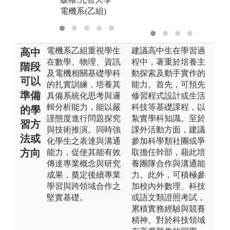
電機系(乙組)
電機系乙組重視學生
建議高中生在學習過
高中
在數學、物理、資訊
程中，著重於培養主
階段
及電機相關基礎學科
動探索及動手實作的
可以
的扎實訓練，培養其
能力。首先，可預先
準備
具備系統化思考與邏
修習程式設計或生活
輯分析能力，能以嚴
科技等基礎課程，以
的學
謹態度進行問題探究
紮實學科知識。至於
習方
與技術推演。同時強
課外活動方面，建議
法或
化學生之表達與溝通
參加科學類社團或爭
方向
能力，促使其能有效
取擔任幹部，藉此培
傳達專業概念與研究
養團隊合作與溝通能
成果，奠定後續專業
力。此外，可積極參
學習與跨領域合作之
加校內外數理、科技
堅實基礎。
或語文類證照考試，
累積實務經驗與競賽
精神。對於科技領域