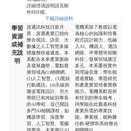
詳細澄清說明請見附
件PDF檔。
下載詳細資料
資通訊科技日新月
電機系除了教授以電
學習
異，資通產業已朝向
為核心的知識和培養
資源
整合視訊、語音、大
程式設計能力，也融
或補
數據之人工智慧多媒
入AI、機器人、通訊
充說
體服務快速邁進。本
網路、半導體等前瞻
系配合未來產業脈絡
科技，發展領域廣泛
明
及發展趨勢，重點發
多元。本系重視實作
展領域為(1)物聯網。
與理論並進，學生能
(2)人工智慧。(3)寬頻
透過實驗、專題研究
行動通訊。(4)天線與
和產業實習培養實務
微波電路設計。另大
能力。電機系歡迎所
學部已有跨組別專長
有性別的學生報考，
的AI學程，並已開設
同學能在此奠基科技
多門AI相關課程，如
產業所需的專業技
機器學習、深度學
能。畢業後，能夠勝
習、人工智慧、電腦
任軟/硬體和系統整合
視覺等，未來將以AI
相關職位。