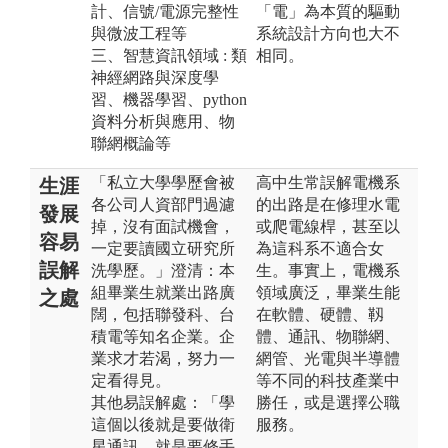
計、信號/電源完整性
「電」為本質的驅動
與微波工程等
系統設計方向也大不
三、智慧資訊領域 : 類
相同。
神經網路與深度學
習、機器學習、python
資料分析與應用、物
聯網概論等
「私立大學學歷會被
高中生常誤解電機系
生涯
各公司人資部門過濾
的出路是在修理水電
發展
掉，沒有面試機會，
或爬電線桿，甚至以
容易
一定要讀國立研究所
為這科系不適合女
誤解
洗學歷。」澄清：本
生。事實上，電機系
組畢業生就業出路廣
領域廣泛，畢業生能
之處
闊，包括聯發科、台
在軟體、硬體、靱
積電等知名企業。企
體、通訊、物聯網、
業求才若渴，努力一
網管、光電與半導體
定看得見。
等不同的科技產業中
其他易誤解處：「學
勝任，或是選擇公職
這個以後就是要做衛
服務。
星通訊、就是要修手