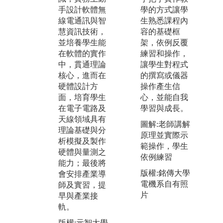
手設計軟體無
與應用並重，
學的方式讓學
訊
線電通訊與智
透過專題製作
生熟悉課程內
能
慧資訊技術，
與實務課程訓
容的基礎框
領
並培養學生能
練，培養學生
架，依例反覆
題
在軟體的實作
跨領域協作與
練習和操作，
具
中，貫通理論
創新研發之素
讓學生對程式
問
核心，進而在
養，使其能因
的撰寫或儀器
之
硬體設計方
應產業發展需
操作產生信
應
面，培育學生
求，具備解決
心，並能自我
高
在電子電路及
問題與持續學
學習與成長。
展
天線領域具有
習的能力，提
推
圖解:老師講解
理論基礎與分
升未來職場競
的
原理並實際示
析模擬及製作
爭力。
範操作，學生
版
硬體與量測之
版權:元智大學
依例練習
電
能力；最後將
電機系(乙組)
版權:銘傳大學
會安排產業導
電機系自有照
師及實習，提
片
早與產業接
軌。
版權:元智大學