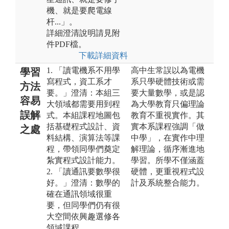
機、就是要爬電線
杆...」。
詳細澄清說明請見附
件PDF檔。
下載詳細資料
1. 「讀電機系不用學
高中生常誤以為電機
學習
寫程式，資工系才
系只學硬體技術或需
方法
要。」澄清：本組三
要大量數學，或是認
容易
大領域都需要用到程
為大學教育只偏理論
誤解
式。本組課程地圖包
教育不重視實作。其
括基礎程式設計、資
實本系課程強調「做
之處
料結構、演算法等課
中學」，在實作中理
程，帶領同學們奠定
解理論，循序漸進地
紮實程式設計能力。
學習。所學不僅涵蓋
2. 「讀通訊要數學很
硬體，更重視程式設
好。」澄清：數學的
計及系統整合能力。
確在通訊領域很重
要，但同學們仍有很
大空間依興趣選修各
領域課程。