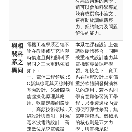
有高度興趣的同學，
還可以參加科學專題
競賽或撰寫小論文，
這有助於訓練觀察
力、歸納能力及問題
解決的能力。
電機工程學系乙組不
本系在課程設計上強
與相
論在教學或研究均與
調軟硬體整合，同時
關科
時俱進且與相關科系
兼重程式設計能力與
系之
異同之三大重點領域
電機類專業課程學
異同
如下：
習。相較之下，資工
一、電信工程領域 : 5
系在課程設計上更偏
G新無線電與天線陣列
重於軟體開發與演算
基頻設計、5G網路功
法的運用，若本系同
能虛擬化原理與應
學有意願修習資工學
用、軟體定義網路等
程，只要透過校內資
二、高頻技術領域 : 天
源便可彈性修習，無
線設計與量測、射頻/
需申請轉系。機械系
毫米波電路設計、高
的核心則是五大力
速數位系統電磁設
學，與電機系以