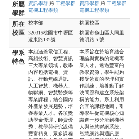
資訊
學群
跨
工程
學群
資訊
學群
跨
工程
學群
所屬
電機工程
學類
電機工程
學類
學群
校本部
桃園校區
所在
校區
320315桃園市中壢區
桃園市龜山區大同里
遠東路135號
德明路 5 號
本組涵蓋電信工程、
本系旨在於培育結合
學系
高頻技術、智慧資訊
理論與實務的電機專
特色
三大專業領域，教學
業人才。透過豐富的
內容包括電機、資
教學資源，學生能夠
訊、行動無線通訊、
接受紮實的學理和實
人工智慧、機器人、
作訓練，培養動手解
物聯網、智慧醫療等
決問題和建立系統架
專業課程，結合國內
構的能力。系上利用
外產業發展趨勢，培
合宜的課程地圖，引
養專業人才。各項獎
導學生從電機核心知
助學金優渥，師資優
識進一步分流到機器
秀，教學與研究設備
人與智慧聯網系統、
豐富精良，眾多課程
智慧網路與通訊應