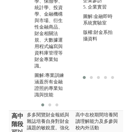
企業參訪
學、保險學、
識
資訊、分析與
5. 企業實習
統計學、投資
於
解決問題以及
學、金融機構
圖解:金融即時
團隊合作能
圖
與市場、衍生
系統實驗室
力。
留
性金融商品、
版權:財金系拍
財金相關法
攝資料
規、大數據運
用程式編寫與
資料庫管理等
財金專業知
識。
圖解:專業訓練
涵蓋所有金融
證照的專業知
識與技能
多多閱覽財金報紙與
高中在校期間培養閱
高中
雜誌培養自身對財金
讀理解能力及多參與
階段
議題的敏銳度。強化
校內外活動