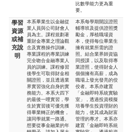
比數學能力更為重
要。
本系畢業生以金融從
本系每學期開設證照
學習
業人員與公司財會人
輔導班及提供證照獎
資源
員為主。課程規劃著
勵金，厚植職場資
或補
重財金專業之理論觀
本，使得每位畢業生
充說
念及實務操作訓練。
擁有就業所需的證
專業課程的專業訓練
照。結合業界師資協
明
完全吻合金融專業人
同授課，以及取得專
員的訓練。課程修習
業證照，使得財金人
後學生可取得財金相
個個擁有高薪，成為
關證照，並且透過業
職場上發光發亮的佼
界實習強化自身的實
佼者。本系亦建置
務能力。本系大四下
「金融即時系統實驗
的最後一哩實習，學
室」，透過投資模擬
生於實習後可優先獲
培養學生投資理財的
得畢業轉正的機會，
能力，使其成為財富
讓同學就業一路通。
管理的專才。本系亦
想要從事金融業的年
建置「金融即時系統
輕學子，請加入屏大
實驗室」，透過投資