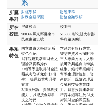
系
財經
學群
財經
學群
所屬
財務金融
學類
財務金融
學類
學群
屏商校區
校本部
所在
校區
900392屏東縣屏東市
515006 彰化縣大村鄉
民生東路51號
學府路168號
國立屏東大學財金系
本系共有銀行專業、
學系
特色介紹:
智慧投資及公司財務
特色
1.課程規劃著重財金之
三大專業方向，入學
理論及實務操作
後可依興趣自由轉換
2.輔導學生取得財金證
組別。銀行專業組培
照或考取研究所(預研
育學生理財規劃、資
生)，暢通就業與升學
產信託、風險管理及
管道
金融科技等專業能
3.加強外語、資訊科技
力。智慧投資組著重
能力，以迎接金融科
培育本組專注於AI技
技之時代
術與財金的深度整