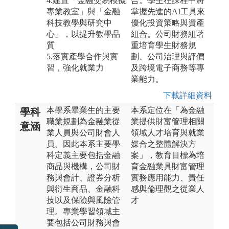
4.建置「金融交易模擬
合。學生在課程中將
專業教室」與「金融
掌握先進的AI工具來
科技教學與研究中
優化投資策略與資產
心」，以提升教學品
組合。公司財務組著
質
重培育學生財務規
5.落實產學合作與實
劃、公司治理與評價
習，強化就業力
及跨境電子商務等專
業能力。
下載詳細資料
本學系畢業生的主要
本系定位在「為金融
學科
職業規劃為金融業從
業提供財富管理相關
意涵
業人員與公司財會人
領域人才培育與就業
員。因此本系主要學
媒合之整體解決方
科定義主要包括金融
案」，教育目標為培
商品與機構，公司財
育金融業具財富管理
務與會計、證券分析
實務應用能力、責任
與衍生商品、金融科
感與倫理觀之從業人
技以及保險與風險管
才
理。專業學習領域主
要包括公司財務與會