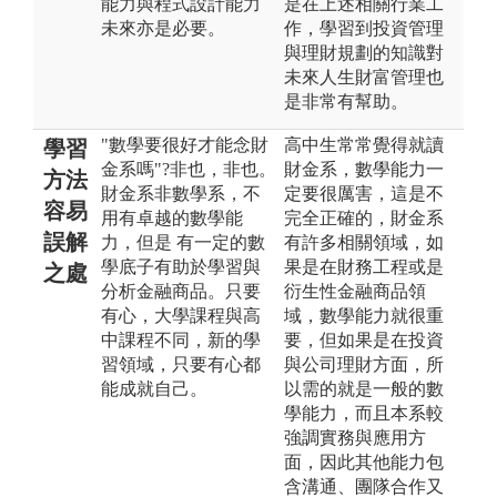
能力與程式設計能力
是在上述相關行業工
未來亦是必要。
作，學習到投資管理
與理財規劃的知識對
未來人生財富管理也
是非常有幫助。
"數學要很好才能念財
高中生常常覺得就讀
學習
金系嗎"?非也，非也。
財金系，數學能力一
方法
財金系非數學系，不
定要很厲害，這是不
容易
用有卓越的數學能
完全正確的，財金系
誤解
力，但是 有一定的數
有許多相關領域，如
學底子有助於學習與
果是在財務工程或是
之處
分析金融商品。只要
衍生性金融商品領
有心，大學課程與高
域，數學能力就很重
中課程不同，新的學
要，但如果是在投資
習領域，只要有心都
與公司理財方面，所
能成就自己。
以需的就是一般的數
學能力，而且本系較
強調實務與應用方
面，因此其他能力包
含溝通、團隊合作又