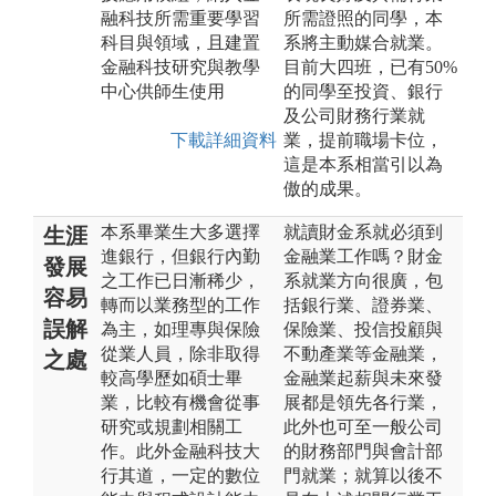
融科技所需重要學習
所需證照的同學，本
科目與領域，且建置
系將主動媒合就業。
金融科技研究與教學
目前大四班，已有50%
中心供師生使用
的同學至投資、銀行
及公司財務行業就
下載詳細資料
業，提前職場卡位，
這是本系相當引以為
傲的成果。
本系畢業生大多選擇
就讀財金系就必須到
生涯
進銀行，但銀行內勤
金融業工作嗎？財金
發展
之工作已日漸稀少，
系就業方向很廣，包
容易
轉而以業務型的工作
括銀行業、證券業、
誤解
為主，如理專與保險
保險業、投信投顧與
從業人員，除非取得
不動產業等金融業，
之處
較高學歷如碩士畢
金融業起薪與未來發
業，比較有機會從事
展都是領先各行業，
研究或規劃相關工
此外也可至一般公司
作。此外金融科技大
的財務部門與會計部
行其道，一定的數位
門就業；就算以後不