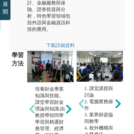
計、金融服務與保
展
險、證券投資與分
開
析，特色學習領域包
括外語與金融資訊科
技的應用。
下載詳細資料
學習
方法
廣泛接觸與判
讀財金相關資
1. 課堂講授與
培養財金專業
多
訊
討論
知識與技能。
論
個案報告與時
2. 電腦實務操
課堂學習財金
之
事分析能力: 針
作
理論與知識:由
實
對國內外實務
3. 業界師資協
教授帶領同學
業
教學個案與時
同教學
學習與精通財
製
事進行分組報
4. 校外機構與
務管理、經濟
所
告，培養搜尋