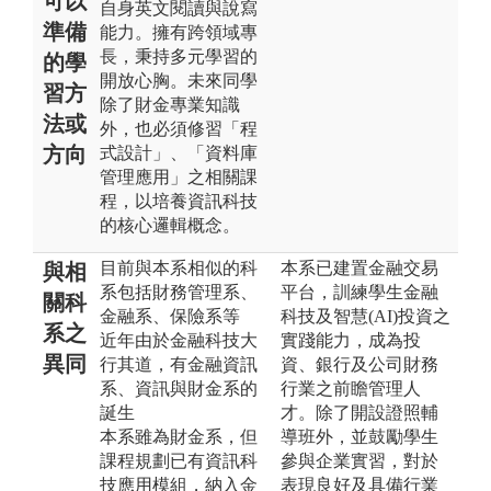
可以
自身英文閱讀與說寫
準備
能力。擁有跨領域專
長，秉持多元學習的
的學
開放心胸。未來同學
習方
除了財金專業知識
法或
外，也必須修習「程
方向
式設計」、「資料庫
管理應用」之相關課
程，以培養資訊科技
的核心邏輯概念。
目前與本系相似的科
本系已建置金融交易
與相
系包括財務管理系、
平台，訓練學生金融
關科
金融系、保險系等
科技及智慧(AI)投資之
系之
近年由於金融科技大
實踐能力，成為投
異同
行其道，有金融資訊
資、銀行及公司財務
系、資訊與財金系的
行業之前瞻管理人
誕生
才。除了開設證照輔
本系雖為財金系，但
導班外，並鼓勵學生
課程規劃已有資訊科
參與企業實習，對於
技應用模組，納入金
表現良好及具備行業