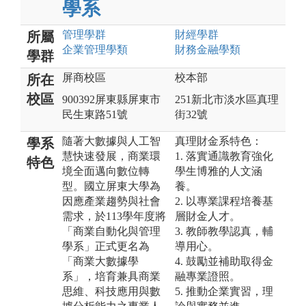
學系
管理
學群
財經
學群
所屬
企業管理
學類
財務金融
學類
學群
屏商校區
校本部
所在
校區
900392屏東縣屏東市
251新北市淡水區真理
民生東路51號
街32號
隨著大數據與人工智
真理財金系特色：
學系
慧快速發展，商業環
1. 落實通識教育強化
特色
境全面邁向數位轉
學生博雅的人文涵
型。國立屏東大學為
養。
因應產業趨勢與社會
2. 以專業課程培養基
需求，於113學年度將
層財金人才。
「商業自動化與管理
3. 教師教學認真，輔
學系」正式更名為
導用心。
「商業大數據學
4. 鼓勵並補助取得金
系」，培育兼具商業
融專業證照。
思維、科技應用與數
5. 推動企業實習，理