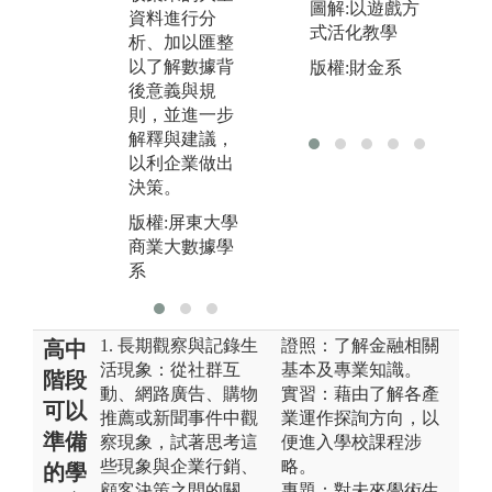
圖解:以遊戲方
狀況或問題描
材
資料進行分
式活化教學
述，印證理論
維
析、加以匯整
觀念與方法並
則
以了解數據背
版權:財金系
尋求問題的解
作
後意義與規
決方案。
行
則，並進一步
法
解釋與建議，
版權:屏東大學
以利企業做出
商業大數據學
版
決策。
系
商
系
版權:屏東大學
商業大數據學
系
1. 長期觀察與記錄生
證照：了解金融相關
高中
活現象：從社群互
基本及專業知識。
階段
動、網路廣告、購物
實習：藉由了解各產
可以
推薦或新聞事件中觀
業運作探詢方向，以
準備
察現象，試著思考這
便進入學校課程涉
些現象與企業行銷、
略。
的學
顧客決策之間的關
專題：對未來學術生