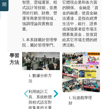
智慧、雲端運算、程
它體現企業和各方面
開
式設計等技能，並應
的關係。 金融是「資
用於行銷、財務、營
金的融通」使資金融
運等商業管理領域，
洽通達，是指在經濟
強調理論與實務並
生活中，銀行、證券
重。
或保險業者從市場主
體募集資金，並借貸
3. 本系隸屬於管理學
給其它市場主體的經
院，屬於管理學門。
濟活動。
學習
方法
3
1. 數據分析方
法
法
2. 個案研究方
法
邏
利用統計工
是
具、系統軟體
1. 玩遊戲學理
針對實際的企
輯
與程式語言對
財
業案例，提供
中
收集來的大量