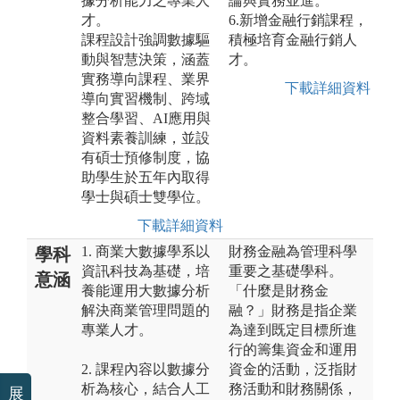
據分析能力之專業人
論與實務並進。
才。
6.新增金融行銷課程，
課程設計強調數據驅
積極培育金融行銷人
動與智慧決策，涵蓋
才。
實務導向課程、業界
下載詳細資料
導向實習機制、跨域
整合學習、AI應用與
資料素養訓練，並設
有碩士預修制度，協
助學生於五年內取得
學士與碩士雙學位。
下載詳細資料
1. 商業大數據學系以
財務金融為管理科學
學科
資訊科技為基礎，培
重要之基礎學科。
意涵
養能運用大數據分析
「什麼是財務金
解決商業管理問題的
融？」財務是指企業
專業人才。
為達到既定目標所進
行的籌集資金和運用
2. 課程內容以數據分
資金的活動，泛指財
析為核心，結合人工
務活動和財務關係，
展