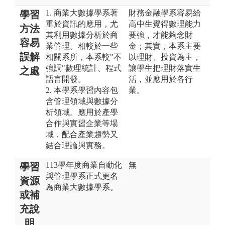
1. 商業大數據學系著
財務金融學系容易給
學習
重於資訊的應用，尤
高中生覺得數理能力
方法
其利用數據分析於商
要強，才能夠念財
容易
業管理。相較於一些
金；其實，本系主要
誤解
相關系所，本系較"不
以理財、投資為主，
強調"數理統計、程式
讓學生把理財落實生
之處
語言開發。
活，並應用於各行
2. 本學系學習內容包
業。
含管理領域與數據分
析領域。應用於產學
合作與實習企業等場
域，配合產業趨勢又
結合理論與實務。
113學年度商業自動化
無
學習
與管理學系正式更名
資源
為商業大數據學系。
或補
充說
明