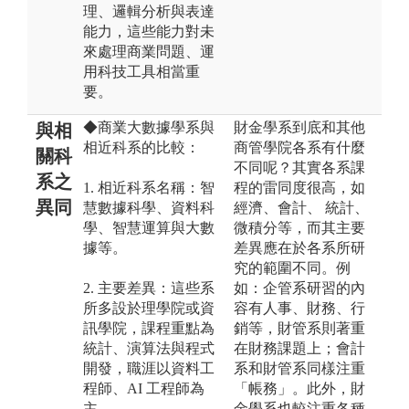
理、邏輯分析與表達
能力，這些能力對未
來處理商業問題、運
用科技工具相當重
要。
◆商業大數據學系與
財金學系到底和其他
與相
相近科系的比較：
商管學院各系有什麼
關科
不同呢？其實各系課
系之
1. 相近科系名稱：智
程的雷同度很高，如
異同
慧數據科學、資料科
經濟、會計、 統計、
學、智慧運算與大數
微積分等，而其主要
據等。
差異應在於各系所研
究的範圍不同。例
2. 主要差異：這些系
如：企管系研習的內
所多設於理學院或資
容有人事、財務、行
訊學院，課程重點為
銷等，財管系則著重
統計、演算法與程式
在財務課題上；會計
開發，職涯以資料工
系和財管系同樣注重
程師、AI 工程師為
「帳務」。此外，財
主。
金學系也較注重各種