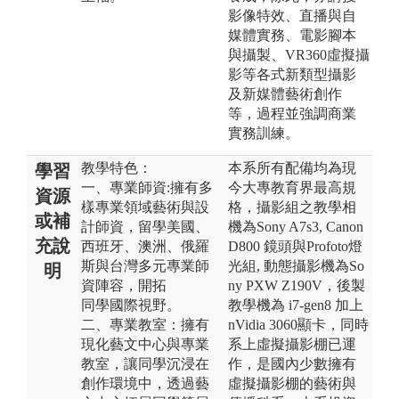
影像特效、直播與自
媒體實務、電影腳本
與攝製、VR360虛擬攝
影等各式新類型攝影
及新媒體藝術創作
等，過程並強調商業
實務訓練。
教學特色：
本系所有配備均為現
學習
一、專業師資:擁有多
今大專教育界最高規
資源
樣專業領域藝術與設
格，攝影組之教學相
或補
計師資，留學美國、
機為Sony A7s3, Canon
充說
西班牙、澳洲、俄羅
D800 鏡頭與Profoto燈
斯與台灣多元專業師
光組, 動態攝影機為So
明
資陣容，開拓
ny PXW Z190V，後製
同學國際視野。
教學機為 i7-gen8 加上
二、專業教室：擁有
nVidia 3060顯卡，同時
現化藝文中心與專業
系上虛擬攝影棚已運
教室，讓同學沉浸在
作，是國內少數擁有
創作環境中，透過藝
虛擬攝影棚的藝術與