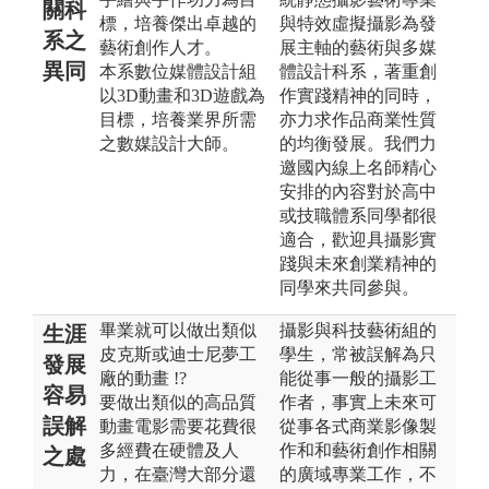
關科
標，培養傑出卓越的
與特效虛擬攝影為發
系之
藝術創作人才。
展主軸的藝術與多媒
異同
本系數位媒體設計組
體設計科系，著重創
以3D動畫和3D遊戲為
作實踐精神的同時，
目標，培養業界所需
亦力求作品商業性質
之數媒設計大師。
的均衡發展。我們力
邀國內線上名師精心
安排的內容對於高中
或技職體系同學都很
適合，歡迎具攝影實
踐與未來創業精神的
同學來共同參與。
畢業就可以做出類似
攝影與科技藝術組的
生涯
皮克斯或迪士尼夢工
學生，常被誤解為只
發展
廠的動畫 !?
能從事一般的攝影工
容易
要做出類似的高品質
作者，事實上未來可
誤解
動畫電影需要花費很
從事各式商業影像製
多經費在硬體及人
作和和藝術創作相關
之處
力，在臺灣大部分還
的廣域專業工作，不