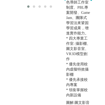
色導師工作室
制度、PBL專
案開發、Game
Jam、團隊式
學習法來鞏固
學習成果，增
進實作能力。
* 四大專業工
*
作室: 攝影棚、
圖文影音室、
VR3D模型創
作
* 優先使用校
內虛擬特效攝
*
影棚
* 優先承接校
內專案
* 領銜掌握校
內新設備
圖解:圖文影音