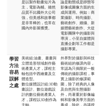
是以製作動畫短片為
論是動態或是靜態等
主，電影為輔。雖然
影像或圖像方面的生
品質不比國外大公司
成與運用。例如：商
強，但美感和故事都
業攝影、時尚攝影、
是非常棒的，也常在
藝術創作、婚攝、新
國內外影展獲獎。
媒體藝術創作、大從
電影團隊中的攝影與
導演，小至自媒體與
直播企劃等工作都是
攝影專業。
美術組:油畫、書畫與
外界對於攝影與科技
學習
立體造形領域創作藝
藝術組的修課內容，
方法
術產業人才，課程主
常認為只侷限於一般
容易
軸包括中西繪畫及立
傳統的攝影課程，事
誤解
體造型。
實上攝影的修課範
數位媒體設計組:3D動
圍，除了經典的人像
之處
畫設計、數位遊戲設
及自然與生態攝影
計的數位藝術產業人
外，尚著重於影像編
才，課程以3D創作為
輯和影像美學方面的
主軸。
養成，除此，亦講授