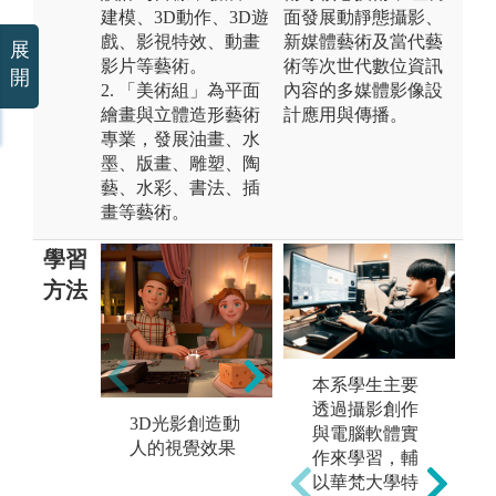
建模、3D動作、3D遊
面發展動靜態攝影、
戲、影視特效、動畫
新媒體藝術及當代藝
展
影片等藝術。
術等次世代數位資訊
開
2. 「美術組」為平面
內容的多媒體影像設
繪畫與立體造形藝術
計應用與傳播。
專業，發展油畫、水
墨、版畫、雕塑、陶
藝、水彩、書法、插
畫等藝術。
學習
方法
本系學生主要
透過攝影創作
日
3D光影創造動
與電腦軟體實
3D角色建模與
以
人的視覺效果
作來學習，輔
材質貼圖技巧
實
以華梵大學特
訓練
意