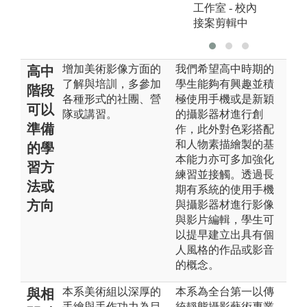
工作室 - 校內
接案剪輯中
增加美術影像方面的
我們希望高中時期的
高中
了解與培訓，多參加
學生能夠有興趣並積
階段
各種形式的社團、營
極使用手機或是新穎
可以
隊或講習。
的攝影器材進行創
準備
作，此外對色彩搭配
和人物素描繪製的基
的學
本能力亦可多加強化
習方
練習並接觸。透過長
法或
期有系統的使用手機
方向
與攝影器材進行影像
與影片編輯，學生可
以提早建立出具有個
人風格的作品或影音
的概念。
本系美術組以深厚的
本系為全台第一以傳
與相
手繪與手作功力為目
統靜態攝影藝術專業