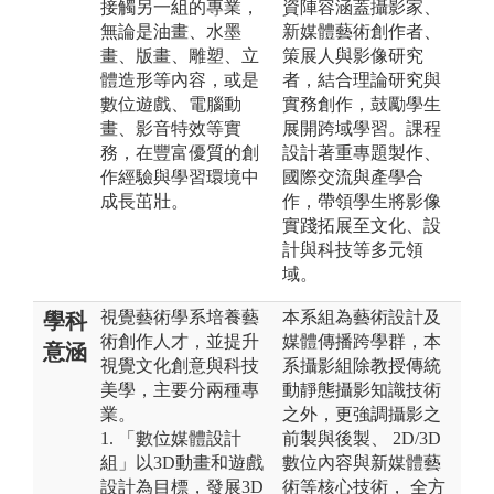
接觸另一組的專業，
資陣容涵蓋攝影家、
無論是油畫、水墨
新媒體藝術創作者、
畫、版畫、雕塑、立
策展人與影像研究
體造形等內容，或是
者，結合理論研究與
數位遊戲、電腦動
實務創作，鼓勵學生
畫、影音特效等實
展開跨域學習。課程
務，在豐富優質的創
設計著重專題製作、
作經驗與學習環境中
國際交流與產學合
成長茁壯。
作，帶領學生將影像
實踐拓展至文化、設
計與科技等多元領
域。
視覺藝術學系培養藝
本系組為藝術設計及
學科
術創作人才，並提升
媒體傳播跨學群，本
意涵
視覺文化創意與科技
系攝影組除教授傳統
美學，主要分兩種專
動靜態攝影知識技術
業。
之外，更強調攝影之
1. 「數位媒體設計
前製與後製、 2D/3D
組」以3D動畫和遊戲
數位內容與新媒體藝
設計為目標，發展3D
術等核心技術， 全方