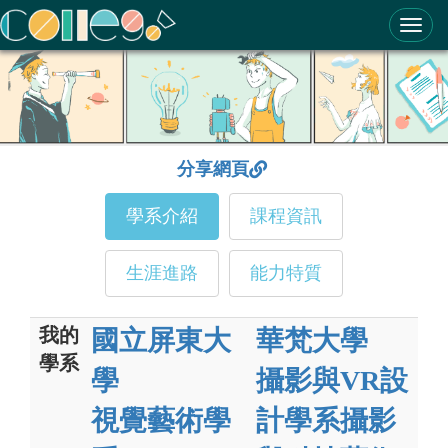
ColleGo! 大學選才與高中育才輔助系統
分享網頁
學系介紹
課程資訊
生涯進路
能力特質
我的
國立屏東大
華梵大學
學系
學
攝影與VR設
視覺藝術學
計學系攝影