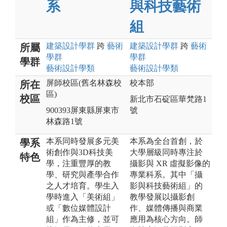
系
與科技藝術
組
建築設計
學群
跨
藝術
建築設計
學群
跨
藝術
所屬
學群
學群
學群
藝術設計
學類
藝術設計
學類
屏師校區(舊名林森校
校本部
所在
區)
校區
新北市石碇區華梵路1
900393屏東縣屏東市
號
林森路1號
本系同時發展多元美
本系為全台首創，於
學系
術創作與3D科技美
大學層級同時專注於
特色
學，注重豐厚的教
攝影與 XR 虛擬影像的
學、研究與產學合作
專業科系。其中「攝
之人才培育。學生入
影與科技藝術組」的
學時進入「美術組」
教學發展以攝影創
或「數位媒體設計
作、媒體傳播與商業
組」作為主修，並可
應用為核心方向。師