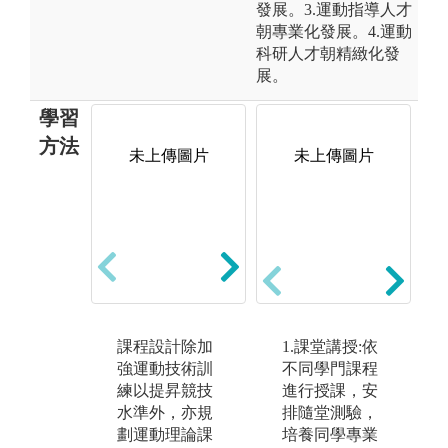
發展。3.運動指導人才
朝專業化發展。4.運動
科研人才朝精緻化發
展。
學習
方法
未上傳圖片
未上傳圖片
未上傳圖片
課程設計除加
運動技能課程
1.課堂講授:依
針
強運動技術訓
除本身專長
不同學門課程
師
練以提昇競技
外，本系其他
進行授課，安
亦
水準外，亦規
技擊項目亦列
排隨堂測驗，
運
劃運動理論課
為必修課程，
培養同學專業
修