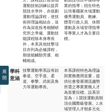
才。課程設計除加強
動競技項目中獲得專
運動技術訓練以提昇
業的指導；招生特色
競技水準外，亦規劃
以培養國家水域運動
運動理論課程，使技
優秀運動員、教練、
術與理論相結合，並
體育行政人員、休閒
作為深造投考相關研
運動及水域管理指導
究所之準備。運動技
等專業人才為主要目
能課程除本身專長
標。
外，本系其他技擊項
目亦列為必修課程，
期使能觸類旁通、相
輔相成。
技擊運動學系設有跆
本系課程特色為理論
學科
展
拳道、空手道、柔
與實務應用並重，提
開
意涵
道、拳擊、武術及角
供社會發展潮流趨勢
力等運動專長。
所需之專業實務人才
為首要目標。設系宗
旨為：1.競技運動員朝
頂尖國際級發展。2.水
域管理人才朝多元化