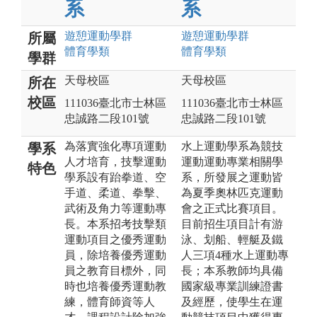
系
系
遊憩運動
學群
遊憩運動
學群
所屬
體育
學類
體育
學類
學群
天母校區
天母校區
所在
校區
111036臺北市士林區
111036臺北市士林區
忠誠路二段101號
忠誠路二段101號
為落實強化專項運動
水上運動學系為競技
學系
人才培育，技擊運動
運動運動專業相關學
特色
學系設有跆拳道、空
系，所發展之運動皆
手道、柔道、拳擊、
為夏季奧林匹克運動
武術及角力等運動專
會之正式比賽項目。
長。本系招考技擊類
目前招生項目計有游
運動項目之優秀運動
泳、划船、輕艇及鐵
員，除培養優秀運動
人三項4種水上運動專
員之教育目標外，同
長；本系教師均具備
時也培養優秀運動教
國家級專業訓練證書
練，體育師資等人
及經歷，使學生在運