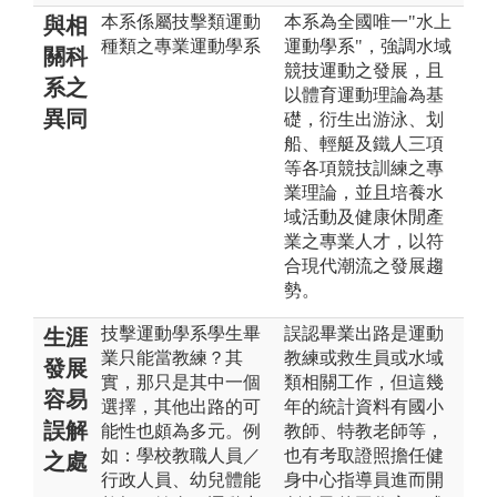
本系係屬技擊類運動
本系為全國唯一"水上
與相
種類之專業運動學系
運動學系"，強調水域
關科
競技運動之發展，且
系之
以體育運動理論為基
異同
礎，衍生出游泳、划
船、輕艇及鐵人三項
等各項競技訓練之專
業理論，並且培養水
域活動及健康休閒產
業之專業人才，以符
合現代潮流之發展趨
勢。
技擊運動學系學生畢
誤認畢業出路是運動
生涯
業只能當教練？其
教練或救生員或水域
發展
實，那只是其中一個
類相關工作，但這幾
容易
選擇，其他出路的可
年的統計資料有國小
誤解
能性也頗為多元。例
教師、特教老師等，
如：學校教職人員／
也有考取證照擔任健
之處
行政人員、幼兒體能
身中心指導員進而開