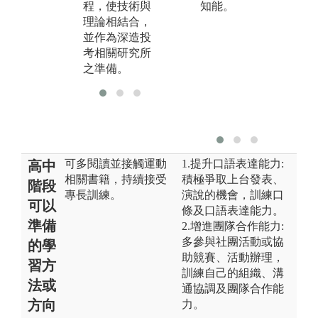
程，使技術與
期使能觸類旁
知能。
學
理論相結合，
通、相輔相
利
並作為深造投
成。
育
考相關研究所
之準備。
可多閱讀並接觸運動
1.提升口語表達能力:
高中
相關書籍，持續接受
積極爭取上台發表、
階段
專長訓練。
演說的機會，訓練口
可以
條及口語表達能力。
準備
2.增進團隊合作能力:
多參與社團活動或協
的學
助競賽、活動辦理，
習方
訓練自己的組織、溝
法或
通協調及團隊合作能
方向
力。