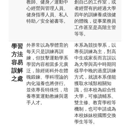
教師、健身／運動中
創自己的工作室，或
心經營與管理人員、
者經營有的經過大學
健身指導人員、私人
四年的訓練養成強健
特助／安全祕書等。
的體魄，從事業務員
工作甚至是高階主管
等等。
外界常以為學體育的
本系為競技學系，以
學習
每天只是訓練再訓
專長訓練為主，對高
方法
練，但技擊運動學系
中生或家長而言誤以
容易
學習內容相當多元廣
為大學與高中時期同
誤解
泛，除經術科外在體
樣早中晚的過度訓練
魄鍛鍊、學科理論的
方式，就讀本系僅能
之處
內化滋養也將併行。
獲取水域類相關知
並依專長特殊性，培
識，但本校為綜合性
養專業運動教練與選
大學，可修讀輔系、
手人才。
雙主修、教育學程等
機制，也可申請成為
本校姊妹校國際交換
學生等等。