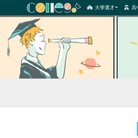
大學選才
高
ColleGo! 大學選才與高中育才輔助系統