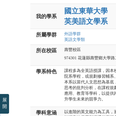
國立東華大學
我的學系
英美語文學系
外語
學群
所屬學群
英語文
學類
壽豐校區
所在校區
974301 花蓮縣壽豐鄉大學
課程多為全英語授課，因本
學系特色
院系學程，或規劃修習輔系
本系以當代人文思想為基底
思考的批判分析，在課程規
應用、教育等學科，以提供
升學生未來的競爭力。
展
開
以進階的英文能力為工具，
學科意涵