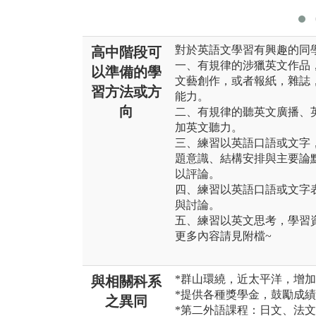
對於英語文學習有興趣的同
高中階段可
一、有規律的涉獵英文作品
以準備的學
文藝創作，或者報紙，雜誌
習方法或方
能力。
向
二、有規律的聽英文廣播、英文
加英文聽力。
三、練習以英語口語或文字
題意識、結構安排與主要論
以評論。
四、練習以英語口語或文字
與討論。
五、練習以英文思考，學習
更多內容請見附檔~
*群山環繞，近太平洋，增
與相關科系
*提供各種獎學金，鼓勵成
之異同
*第二外語課程：日文、法