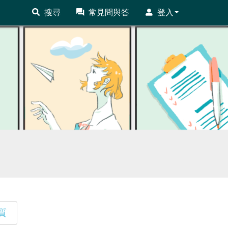
搜尋
常見問與答
登入
質