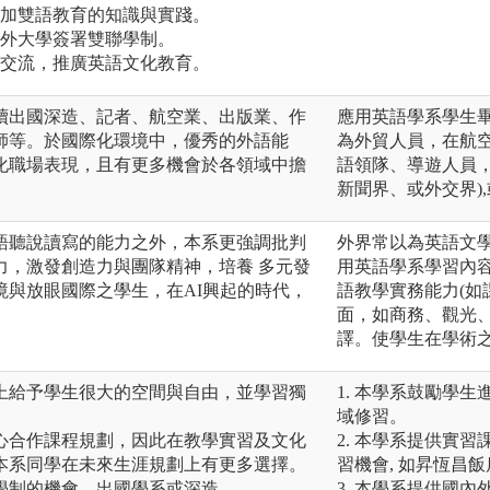
增加雙語教育的知識與實踐。
國外大學簽署雙聯學制。
地交流，推廣英語文化教育。
續出國深造、記者、航空業、出版業、作
應用英語學系學生
師等。於國際化環境中，優秀的外語能
為外貿人員，在航
化職場表現，且有更多機會於各領域中擔
語領隊、導遊人員
新聞界、或外交界)
語聽說讀寫的能力之外，本系更強調批判
外界常以為英語文
力，激發創造力與團隊精神，培養 多元發
用英語學系學習內
境與放眼國際之學生，在AI興起的時代，
語教學實務能力(如
面，如商務、觀光
譯。使學生在學術
上給予學生很大的空間與自由，並學習獨
1. 本學系鼓勵學生
域修習。
心合作課程規劃，因此在教學實習及文化
2. 本學系提供實
本系同學在未來生涯規劃上有更多選擇。
習機會, 如昇恆昌飯
學制的機會，出國學系或深造。
3. 本學系提供國內