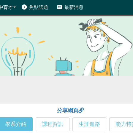
中育才
焦點話題
最新消息
分享網頁
學系介紹
課程資訊
生涯進路
能力特