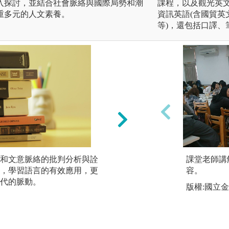
入探討，並結合社會脈絡與國際局勢和潮
課程，以及觀光英文
重多元的人文素養。
資訊英語(含國貿
等)，還包括口譯、
和文意脈絡的批判分析與詮
展演實務：透過每
課堂老師講
，學習語言的有效應用，更
的參與，激發創意
容。
代的脈動。
傳銷的理論與實務
版權:國立
圖解:公演側拍
版權:本系拍攝