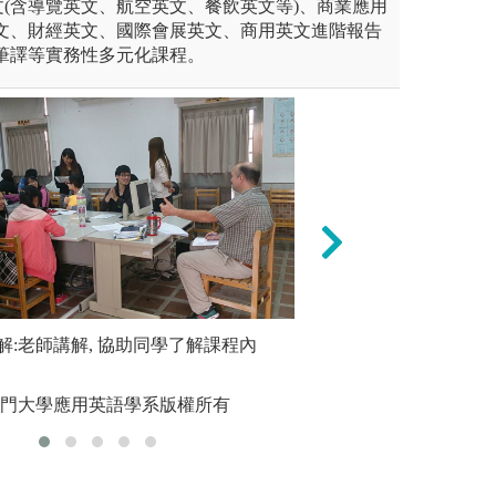
(含導覽英文、航空英文、餐飲英文等)、商業應用
英文、財經英文、國際會展英文、商用英文進階報告
筆譯等實務性多元化課程。
一年度的戲劇公演與影展活動
解:老師講解, 協助同學了解課程內
觀摩、演示和實習
團體小組
，練習劇本編導、演出與藝術
英語教學相關議題
會，學習
。
表，分組討論和分
金門大學應用英語學系版權所有
版權:國
語教學特點。
圖解:練習課程設
版權:本系拍攝