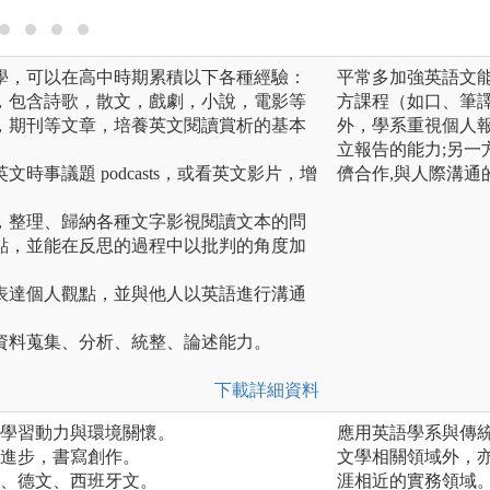
學，可以在高中時期累積以下各種經驗：
平常多加強英語文能
，包含詩歌，散文，戲劇，小說，電影等
方課程（如口、筆譯
，期刊等文章，培養英文閱讀賞析的基本
外，學系重視個人報
立報告的能力;另一
時事議題 podcasts，或看英文影片，增
儕合作,與人際溝通
，整理、歸納各種文字影視閱讀文本的問
點，並能在反思的過程中以批判的角度加
表達個人觀點，並與他人以英語進行溝通
資料蒐集、分析、統整、論述能力。
下載詳細資料
加學習動力與環境關懷。
應用英語學系與傳
績進步，書寫創作。
文學相關領域外，
文、德文、西班牙文。
涯相近的實務領域