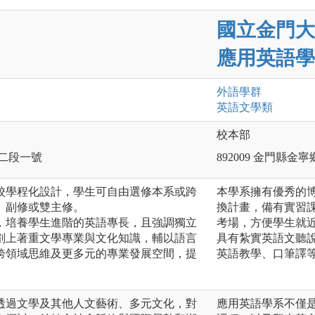
國立金門大
應用英語學
外語
學群
英語文
學類
校本部
路二段一號
892009 金門縣金
校學程化設計，學生可自由選修本系或跨
本學系擁有優秀的
、副修或雙主修。
換計畫，備有實習
，培養學生進階的英語專長，且強調獨立
考場，方便學生就
劃上著重文學專業與文化知識，輔以語言
具有紮實英語文聽
跨領域思維及更多元的專業發展空間，提
英語教學、口筆譯
透過文學及其他人文藝術、多元文化，對
應用英語學系不僅