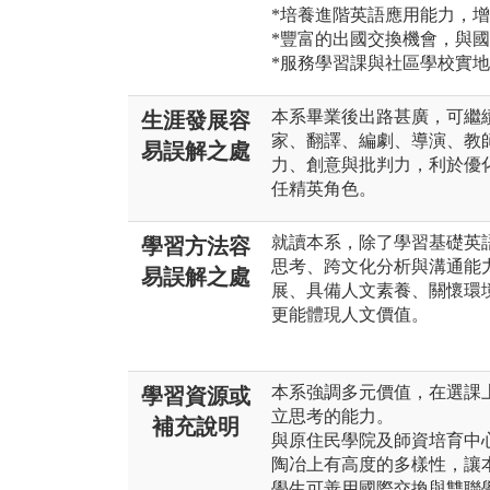
*培養進階英語應用能力，
*豐富的出國交換機會，與
*服務學習課與社區學校實
本系畢業後出路甚廣，可繼
生涯發展容
家、翻譯、編劇、導演、教
易誤解之處
力、創意與批判力，利於優
任精英角色。
就讀本系，除了學習基礎英
學習方法容
思考、跨文化分析與溝通能
易誤解之處
展、具備人文素養、關懷環
更能體現人文價值。
本系強調多元價值，在選課
學習資源或
立思考的能力。
補充說明
與原住民學院及師資培育中
陶冶上有高度的多樣性，讓
學生可善用國際交換與雙聯