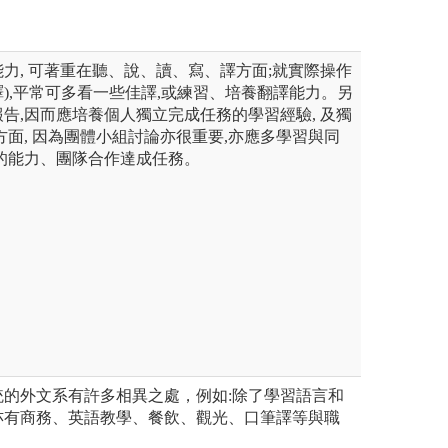
力, 可著重在聽、說、讀、寫、譯方面;就實際操作
),平常可多看一些佳譯,或練習、培養翻譯能力。另
告,因而應培養個人獨立完成任務的學習經驗, 及獨
方面, 因為團體小組討論亦很重要,亦應多學習與同
的能力、團隊合作達成任務。
統的外文系有許多相異之處，例如:除了學習語言和
亦有商務、英語教學、餐飲、觀光、口筆譯等與職
。