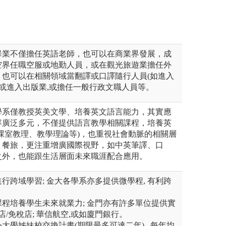
畢業不僅擔任英語老師，也可以在商業界發展，成
空界任職空服或地勤人員，或在觀光旅遊業擔任外
，也可以在相關領域當翻譯或口譯隨行人員(如進入
,或進入出版業,或擔任一般行政文職人員等。
學系僅教授英美文學、培養英文語言能力，其實應
容廣泛多元，不僅提供語言教學相關課程，培養英
課室教理、教學理論等)，也重視社會動脈的相關層
、餐旅，更注重增廣國際視野，如中英筆譯、口
之外，也能跟生活層面未來職涯配合應用。
進行跨域學習; 金大各學系亦多提供微學程, 有利跨
習課程培養學生未來就業力; 金門亦有許多單位提供實
店/免稅店; 華信航空,或如廈門銀行。
外大學姊妹校交換計畫(期限最多可達二年) , 每年均