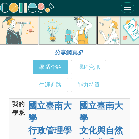
ColleGo! 大學選才與高中育才輔助系統
分享網頁
學系介紹
課程資訊
生涯進路
能力特質
我的
國立臺南大
國立臺南大
學系
學
學
行政管理學
文化與自然