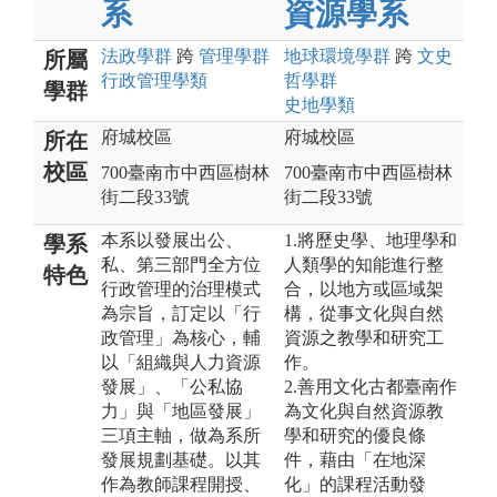
系
資源學系
法政
學群
跨
管理
學群
地球環境
學群
跨
文史
所屬
行政管理
學類
哲
學群
學群
史地
學類
府城校區
府城校區
所在
校區
700臺南市中西區樹林
700臺南市中西區樹林
街二段33號
街二段33號
本系以發展出公、
1.將歷史學、地理學和
學系
私、第三部門全方位
人類學的知能進行整
特色
行政管理的治理模式
合，以地方或區域架
為宗旨，訂定以「行
構，從事文化與自然
政管理」為核心，輔
資源之教學和研究工
以「組織與人力資源
作。
發展」、「公私協
2.善用文化古都臺南作
力」與「地區發展」
為文化與自然資源教
三項主軸，做為系所
學和研究的優良條
發展規劃基礎。以其
件，藉由「在地深
作為教師課程開授、
化」的課程活動發