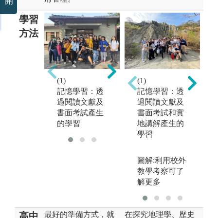
開
學習
方法
(
(3)
(1)
(1)
(2)
討
記憶學習：透
記憶學習：透
參與學習：透
過
過閱讀文獻及
過閱讀文獻及
過參與實際工
產
書面考試和實
書面考試產生
作而產生的學
的
地講解產生的
的學習
習
學習
圖解:利用校外
教學考察可了
解更多
最好的準備方式，就
在探究地理學、歷史
高中