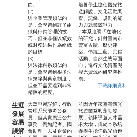
節。
培養學生擔任觀光旅
(2)
遊解說、文化活動調
與企業管理類似的
查、記錄、規劃的能
是，會學習到許多組
力與就業兢爭力。
織與行銷管理的技
2.本系強調「在地化」
巧，但並非僅以績效
的研究，針對臺南市
或財務結果作為組織
豐富古蹟、歷史建
的目標。
築、傳統工藝、民俗
(3)
活動、自然生態等面
與法律科系類似的
向，進行文化資產與
是，會學習到很多法
觀光資源的研究與推
律規範與典章制度，
廣。
但並不需要達到非常
下載詳細資料
精熟的程度。
大眾容易誤解，行政
並因近年來臺灣觀光
生涯
管理系只能考公務
旅遊業益興蓬勃發
發展
員，但其實廣泛公共
展，領隊導遊人才需
容易
事務，例如記者、國
求大增，俾於本系培
誤解
會助理，以及企業的
養學生擔任觀光旅遊