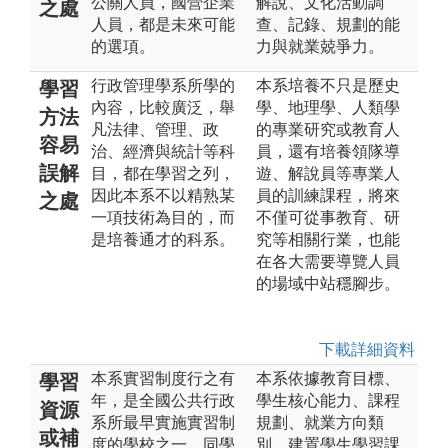
公關人員，國營企業
解說、文化活動調
之處
人員，都是未來可能
查、記錄、規劃的能
的選項。
力與就業兢爭力。
行政管理學系所學的
本系培養不只是歷史
學習
內容，比較廣泛，舉
學、地理學、人類學
方法
凡法律、管理、政
的專業研究或教育人
容易
治、經濟與統計等科
員，還有培養領隊導
誤解
目，都在學習之列，
遊、解說員等專業人
因此本系不以精熟某
員的訓練課程，將來
之處
一項技術為目的，而
不僅可從事教育、研
是培養通才的科系。
究等相關行業，也能
在各大需要導覽人員
的場域中站穩腳步。
下載詳細資料
本系實習制度行之有
本系依據教育目標、
學習
年，是全國公共行政
學生核心能力、課程
資源
系所最早實施實習制
規劃、就業方向類
或補
度的學校之一，同學
別，建置學生學習課