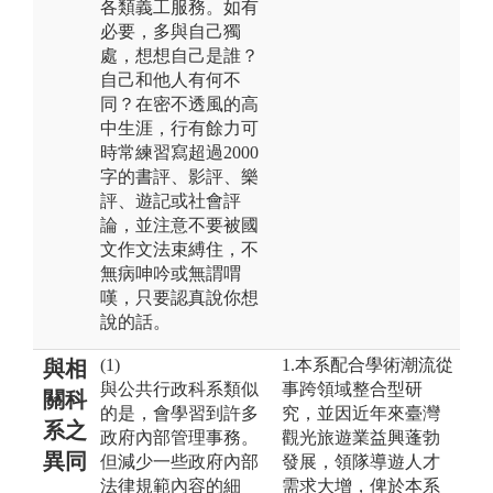
各類義工服務。如有
必要，多與自己獨
處，想想自己是誰？
自己和他人有何不
同？在密不透風的高
中生涯，行有餘力可
時常練習寫超過2000
字的書評、影評、樂
評、遊記或社會評
論，並注意不要被國
文作文法束縛住，不
無病呻吟或無謂喟
嘆，只要認真說你想
說的話。
(1)
1.本系配合學術潮流從
與相
與公共行政科系類似
事跨領域整合型研
關科
的是，會學習到許多
究，並因近年來臺灣
系之
政府內部管理事務。
觀光旅遊業益興蓬勃
異同
但減少一些政府內部
發展，領隊導遊人才
法律規範內容的細
需求大增，俾於本系