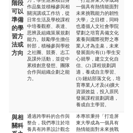
力，學生應累積自身
「打造屏東大學成為
階段
作品集並積極參與相
一個具有熱情能面對
可以
關演講或工作坊，從
未來挑戰能力的韌性
準備
日常生活及學校課程
大學」之目標，同時
中培養觀察、表達、
也遵循人文社會學院
的學
思辨及組織策展規劃
擘劃之培育具備文化
習方
能力。鼓勵學生擔任
素養與國際視野之專
法或
幹部，積極參與學校
業人才為圭臬，未來
方向
之社團、競賽、志工
發展面向有(1) 學生安
及課外活動，並從中
心就學，建立文化自
累積創意發想、團隊
信、(2) 課程規劃調
合作與組織企劃之能
適，養成自主學習、
力。
(3) 鏈結部落文化，培
育專業人才及(4)擴大
資源效益，投入原民
發展課程規劃調適，
養成自主學習。
通過跨學科的合作與
本專班秉持「打造屏
與相
整合，我們專注於培
東大學成為一個具有
關科
養具有跨界設計觀念
熱情能面對未來挑戰