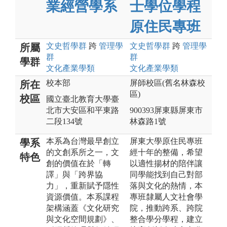
業經營學系
士學位學程
原住民專班
文史哲
學群
跨
管理
學
文史哲
學群
跨
管理
學
所屬
群
群
學群
文化產業
學類
文化產業
學類
校本部
屏師校區(舊名林森校
所在
區)
校區
國立臺北教育大學臺
北市大安區和平東路
900393屏東縣屏東市
二段134號
林森路1號
本系為台灣最早創立
屏東大學原住民專班
學系
的文創系所之一，文
經十年的整備，希望
特色
創的價值在於「轉
以適性揚材的陪伴讓
譯」與「跨界協
同學能找到自己對部
力」，重新賦予隱性
落與文化的熱情，本
資源價值。本系課程
專班隸屬人文社會學
架構涵蓋《文化研究
院，推動跨系、跨院
與文化空間規劃》、
整合學分學程，建立