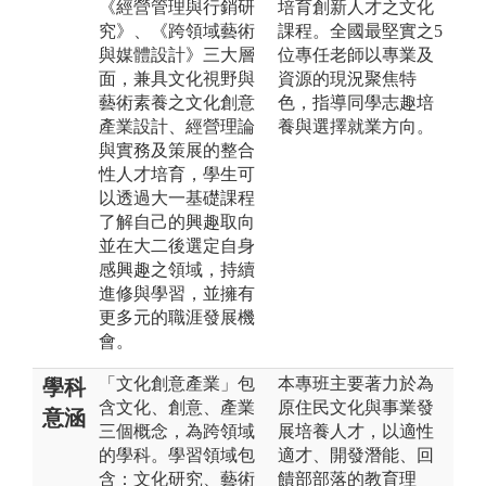
《經營管理與行銷研
培育創新人才之文化
究》、《跨領域藝術
課程。全國最堅實之5
與媒體設計》三大層
位專任老師以專業及
面，兼具文化視野與
資源的現況聚焦特
藝術素養之文化創意
色，指導同學志趣培
產業設計、經營理論
養與選擇就業方向。
與實務及策展的整合
性人才培育，學生可
以透過大一基礎課程
了解自己的興趣取向
並在大二後選定自身
感興趣之領域，持續
進修與學習，並擁有
更多元的職涯發展機
會。
「文化創意產業」包
本專班主要著力於為
學科
含文化、創意、產業
原住民文化與事業發
意涵
三個概念，為跨領域
展培養人才，以適性
的學科。學習領域包
適才、開發潛能、回
含：文化研究、藝術
饋部部落的教育理