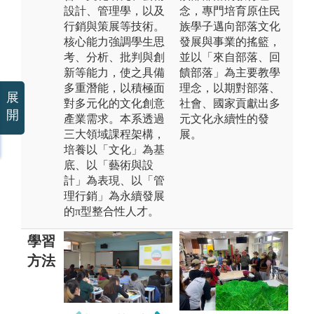
設計、管理學，以及
念，專門培育原住民
行銷與策展等技術。
族學子邁向部落文化
核心能力強調學生思
發展與事業的搖籃，
考、分析、批判與創
並以「來自部落、回
新等能力，使之具備
饋部落」為主要教學
多重潛能，以積極面
理念，以期對部落、
展
對多元化的文化創意
社會、國家貢獻出多
開
產業需求。本系透過
元文化永續性的發
三大領域課程架構，
展。
培養以「文化」為基
底、以「藝術與設
計」為表現、以「管
理行銷」為永續發展
的π型整合性人才。
學習
方法