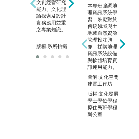
文創經營研究
思考、分析、
本專班強調地
未
能力、文化理
判斷、創造等
理資訊系統學
究
論探索及設計
設計能力。
習，鼓勵對於
能
實務應用並重
傳統領域與土
版權:系所拍攝
之專業知識。
版
地或自然資源
管理投注興
版權:系所拍攝
趣，採購地理
資訊系統設備
與軟體培育資
訊運用能力。
圖解:文化空間
建置工作坊
版權:文化發展
學士學位學程
原住民班學程
辦公室