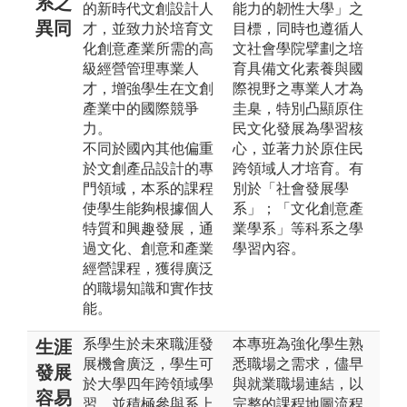
系之
的新時代文創設計人
能力的韌性大學」之
異同
才，並致力於培育文
目標，同時也遵循人
化創意產業所需的高
文社會學院擘劃之培
級經營管理專業人
育具備文化素養與國
才，增強學生在文創
際視野之專業人才為
產業中的國際競爭
圭臬，特別凸顯原住
力。
民文化發展為學習核
不同於國內其他偏重
心，並著力於原住民
於文創產品設計的專
跨領域人才培育。有
門領域，本系的課程
別於「社會發展學
使學生能夠根據個人
系」；「文化創意產
特質和興趣發展，通
業學系」等科系之學
過文化、創意和產業
學習內容。
經營課程，獲得廣泛
的職場知識和實作技
能。
系學生於未來職涯發
本專班為強化學生熟
生涯
展機會廣泛，學生可
悉職場之需求，儘早
發展
於大學四年跨領域學
與就業職場連結，以
容易
習，並積極參與系上
完整的課程地圖流程