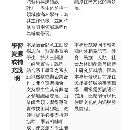
域藝術與媒體設
顯原住民文化的再發
計》，學生必須擇一
展。
領域修滿20學分，為
其主修領域，並同時
修習另兩領域課程作
為輔助學習。
本系適合願意主動發
本專班鼓勵同學報考
學習
掘志向、熱愛學習的
國內外相關語言、教
資源
學生，於大三開設
育、民族、人類、社
或補
「經管實習」課程，
會及休閒產業等碩博
充說
結合系上畢業之系友
士研究所就讀。因為
組織機構或與企業合
本專班發現目前原住
明
作，開立實習機會，
民相關領域的事業職
支持學生往其有興趣
場，通常需要讀過研
之領域繼續發展。由
究所，比較能發現原
業師帶領，習得專業
住民文化的內涵與發
實作技術與經驗，教
展前程。
師則提供必要支持與
協助，兩者相輔相
成，使文創系學生能