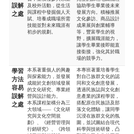
誤解
及校外活動，從生活
協助學生畢業後未來
與課程中發掘個人天
發展方向。積極推展
之處
賦、培養成職場所需
文化參訪、商品設計
技能並對未來職涯有
成果展與創業輔導
初步的規劃。
等，豐富學生的視
野，擴展職涯能力，
讓學生畢業後即能直
接銜接，強化其於職
場的競爭力。
本系著重個人的興趣
本專班著重培養學生
學習
與探索能力，並發展
對自己族群文化的認
方法
成能於文創領域發展
同和文化創意發展，
容易
的文化研究、專業經
透過民族誌與文化創
誤解
營與設計能力。
意產業的課程學習，
本系課程架構分為三
搭配原住民族語及部
之處
大領域——《文化研
落文化體驗，讓同學
究與文化空間規
沉浸在族群文化的氛
劃》、《經營管理與
圍，並試圖結合現代
行銷研究》、《跨領
科學與技術研發，凸