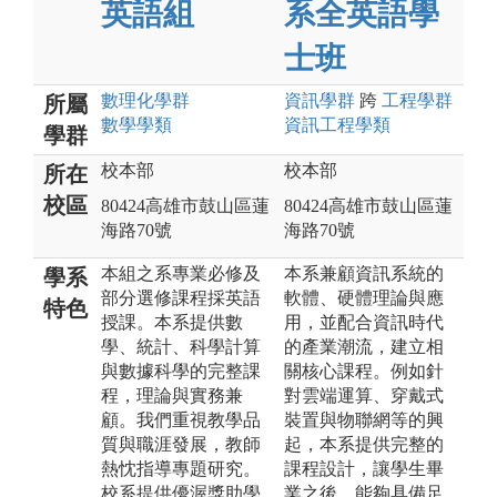
英語組
系全英語學
士班
數理化
學群
資訊
學群
跨
工程
學群
所屬
數學
學類
資訊工程
學類
學群
校本部
校本部
所在
校區
80424高雄市鼓山區蓮
80424高雄市鼓山區蓮
海路70號
海路70號
本組之系專業必修及
本系兼顧資訊系統的
學系
部分選修課程採英語
軟體、硬體理論與應
特色
授課。本系提供數
用，並配合資訊時代
學、統計、科學計算
的產業潮流，建立相
與數據科學的完整課
關核心課程。例如針
程，理論與實務兼
對雲端運算、穿戴式
顧。我們重視教學品
裝置與物聯網等的興
質與職涯發展，教師
起，本系提供完整的
熱忱指導專題研究。
課程設計，讓學生畢
校系提供優渥獎助學
業之後，能夠具備足