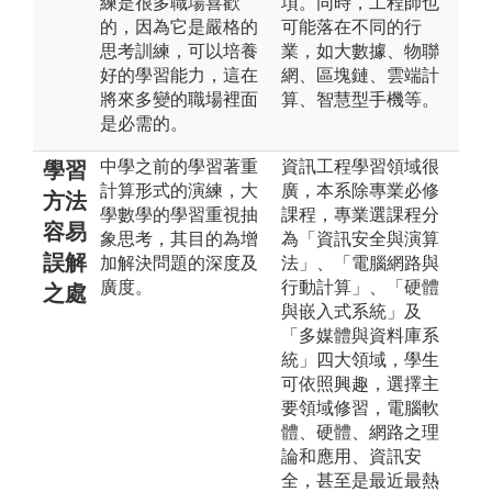
練是很多職場喜歡
項。同時，工程師也
的，因為它是嚴格的
可能落在不同的行
思考訓練，可以培養
業，如大數據、物聯
好的學習能力，這在
網、區塊鏈、雲端計
將來多變的職場裡面
算、智慧型手機等。
是必需的。
中學之前的學習著重
資訊工程學習領域很
學習
計算形式的演練，大
廣，本系除專業必修
方法
學數學的學習重視抽
課程，專業選課程分
容易
象思考，其目的為增
為「資訊安全與演算
誤解
加解決問題的深度及
法」、「電腦網路與
廣度。
行動計算」、「硬體
之處
與嵌入式系統」及
「多媒體與資料庫系
統」四大領域，學生
可依照興趣，選擇主
要領域修習，電腦軟
體、硬體、網路之理
論和應用、資訊安
全，甚至是最近最熱