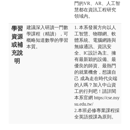
門的VR、AR、人工智
慧都在資訊工程研究
領域內。
建議深入研讀一門數
1. 本系發展方向以人
學習
學課程（精讀），可
工智慧、物聯網、軟
資源
概略知道數學的學習
體系統、電腦網路與
或補
本質。
無線通訊、資訊安
充說
全、IC設計為主、擁
有最新穎的設備、最
明
優良的師資、最熱門
的就業機會，想讓自
己 成為走在時代尖端
的人嗎？加入中山資
工的行列吧！請詳閱
本系官網 https://cse.nsy
su.edu.tw/
2.本班必修專業課程採
全英語授課為原則。