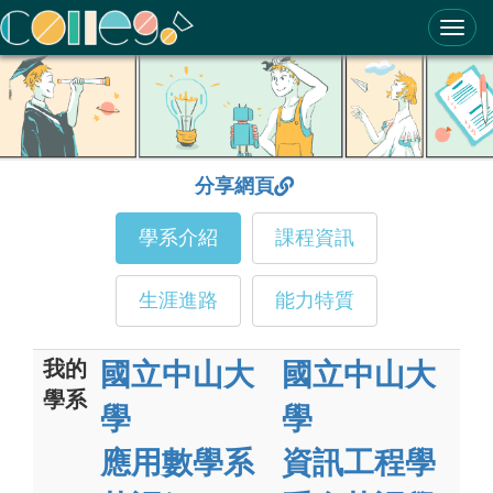
ColleGo! 大學選才與高中育才輔助系統
分享網頁
學系介紹
課程資訊
生涯進路
能力特質
我的
國立中山大
國立中山大
學系
學
學
應用數學系
資訊工程學