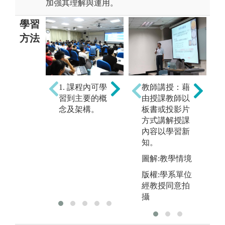
加強其理解與運用。
學習
方法
2. 課程後，需
1. 課程內可學
教師講授：藉
3
立即將學到的
習到主要的概
由授課教師以
有
內容重新整
念及架構。
板書或投影片
楚
理；之後做大
方式講解授課
復
量的練習（思
內容以學習新
定
考解答習
知。
解
題）。
應
圖解:教學情境
意
版權:學系單位
比
經教授同意拍
要
攝