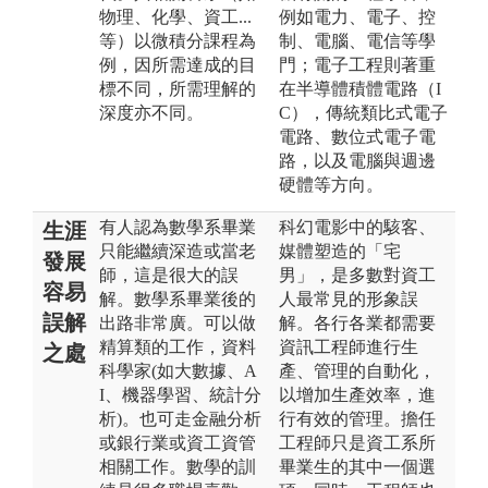
物理、化學、資工...
例如電力、電子、控
等）以微積分課程為
制、電腦、電信等學
例，因所需達成的目
門；電子工程則著重
標不同，所需理解的
在半導體積體電路（I
深度亦不同。
C），傳統類比式電子
電路、數位式電子電
路，以及電腦與週邊
硬體等方向。
有人認為數學系畢業
科幻電影中的駭客、
生涯
只能繼續深造或當老
媒體塑造的「宅
發展
師，這是很大的誤
男」，是多數對資工
容易
解。數學系畢業後的
人最常見的形象誤
誤解
出路非常廣。可以做
解。各行各業都需要
精算類的工作，資料
資訊工程師進行生
之處
科學家(如大數據、A
產、管理的自動化，
I、機器學習、統計分
以增加生產效率，進
析)。也可走金融分析
行有效的管理。擔任
或銀行業或資工資管
工程師只是資工系所
相關工作。數學的訓
畢業生的其中一個選