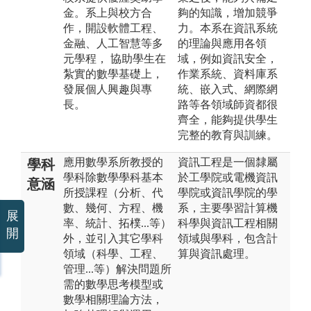
金。系上與校方合
夠的知識，增加競爭
作，開設軟體工程、
力。本系在資訊系統
金融、人工智慧等多
的理論與應用各領
元學程， 協助學生在
域，例如資訊安全，
紮實的數學基礎上，
作業系統、資料庫系
發展個人興趣與專
統、嵌入式、網際網
長。
路等各領域師資都很
齊全，能夠提供學生
完整的教育與訓練。
應用數學系所教授的
資訊工程是一個隸屬
學科
學科除數學學科基本
於工學院或電機資訊
意涵
所授課程（分析、代
學院或資訊學院的學
數、幾何、方程、機
系，主要學習計算機
展
率、統計、拓樸...等）
科學與資訊工程相關
開
外，並引入其它學科
領域與學科，包含計
領域（科學、工程、
算與資訊處理。
管理...等）解決問題所
需的數學思考模型或
數學相關理論方法，