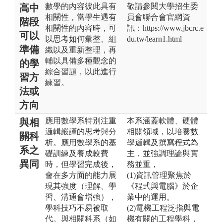
數學的內容彼此具有
敬請參閱大學招生委
高中
相關性，當學生遇有
員會聯合會官網資
階段
相關性的內容時，可
訊：https://www.jbcrc.e
可以
以思考如何彙整、組
du.tw/learn1.html
準備
織以及重新整理，再
輔以具備多種觀念的
的學
綜合習題，以此進行
習方
練習。
法或
方向
應用數學系特別注重
本系涵蓋軟體、硬體
與相
邏輯嚴謹的思考與分
相關領域，以培養數
關科
析。應用數學系的基
學邏輯及撰寫程式為
系之
礎訓練及養成較費
主，並強調理論與實
異同
時，但學習完成後，
務並重，
會在多方面的能力展
(1)資訊管理聚焦於
現其強度（理解、學
《程式與電腦》於企
習、溝通會增強），
業中的運用。
學科技巧不易被取
(2)電機工程泛指與電
代。與相關科系（如
機有關的工程學科，