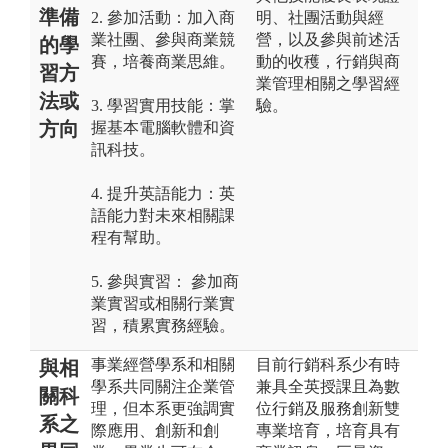
準備
2. 參加活動：加入商
明、社團活動與經
業社團、參與商業競
營，以及參與前述活
的學
賽，培養商業思維。
動的收穫，行銷與商
習方
業管理相關之學習經
法或
3. 學習實用技能：掌
驗。
方向
握基本電腦軟體和資
訊科技。
4. 提升英語能力：英
語能力對未來相關課
程有幫助。
5. 參與實習： 參加商
業實習或相關行業實
習，積累實務經驗。
事業經營學系和相關
目前行銷科系少有時
與相
學系共同關注企業管
兼具全英授課且為數
關科
理，但本系更強調實
位行銷及服務創新雙
系之
際應用、創新和創
專業培育，培育具有