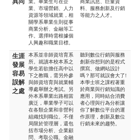
異同
業。畢業生可在企
商業訊息、巨量資
業、市場營銷、人力
料、服務創新及行銷
資源等領域就業，相
等能力之人才。
關學系畢業生則從事
商業分析、金融等工
作。選擇時需根據個
人興趣和職業目標。
本系並非師資培育系
聽到數位行銷與服務
生涯
所。就讀本校本系之
創新你想到的是程式
發展
學生若欲擔任高中以
撰寫、做網站設計
容易
下之教職，需另外參
嗎？那可就誤會大了!
誤解
與師資培育與就業輔
本學士班之課程著重
導處舉辦之考試。另
於商業與行銷知識的
之處
外本系畢業出路相當
應用，同時結合消費
廣泛，畢業學子可以
者心理與行為分析讓
在各類企業和非營利
你了解數位平台的運
組織找到職位。不僅
作原理，創新及數位
局限於管理層，還包
行銷未來的趨勢。
括市場分析、企業顧
問、考取公職、金融