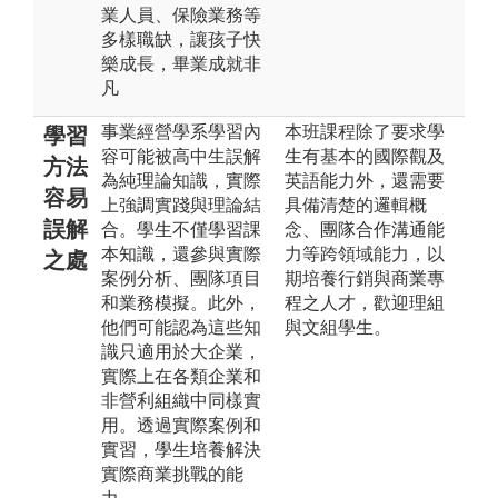
業人員、保險業務等
多樣職缺，讓孩子快
樂成長，畢業成就非
凡
事業經營學系學習內
本班課程除了要求學
學習
容可能被高中生誤解
生有基本的國際觀及
方法
為純理論知識，實際
英語能力外，還需要
容易
上強調實踐與理論結
具備清楚的邏輯概
誤解
合。學生不僅學習課
念、團隊合作溝通能
本知識，還參與實際
力等跨領域能力，以
之處
案例分析、團隊項目
期培養行銷與商業專
和業務模擬。此外，
程之人才，歡迎理組
他們可能認為這些知
與文組學生。
識只適用於大企業，
實際上在各類企業和
非營利組織中同樣實
用。透過實際案例和
實習，學生培養解決
實際商業挑戰的能