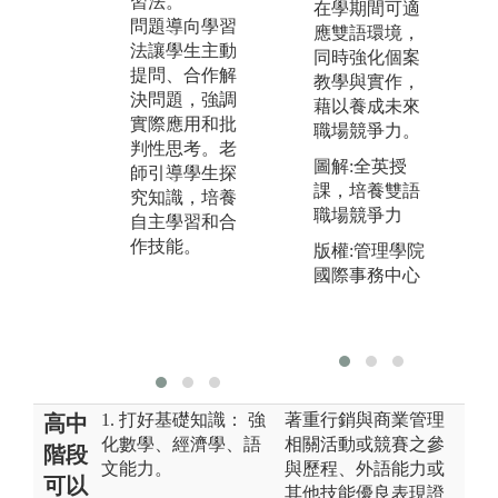
習法。
講述法。
法
在學期間可適
問題導向學習
傳統面對面講
網
應雙語環境，
法讓學生主動
述法是老師直
過
同時強化個案
提問、合作解
接向學生傳授
的
教學與實作，
決問題，強調
知識，學生被
學
藉以養成未來
實際應用和批
動接受，通常
選
職場競爭力。
判性思考。老
以講解、示範
和
圖解:全英授
師引導學生探
等方式進行。
視
課，培養雙語
究知識，培養
這種教學方式
等
職場競爭力
自主學習和合
強調知識傳
源
作技能。
遞，缺乏互動
靈
版權:管理學院
和學生參與。
性
國際事務中心
生
習
的
1. 打好基礎知識： 強
著重行銷與商業管理
高中
化數學、經濟學、語
相關活動或競賽之參
階段
文能力。
與歷程、外語能力或
可以
其他技能優良表現證