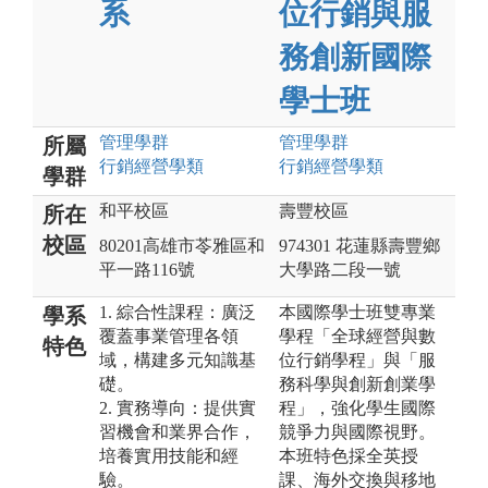
系
位行銷與服
務創新國際
學士班
管理
學群
管理
學群
所屬
行銷經營
學類
行銷經營
學類
學群
和平校區
壽豐校區
所在
校區
80201高雄市苓雅區和
974301 花蓮縣壽豐鄉
平一路116號
大學路二段一號
1. 綜合性課程：廣泛
本國際學士班雙專業
學系
覆蓋事業管理各領
學程「全球經營與數
特色
域，構建多元知識基
位行銷學程」與「服
礎。
務科學與創新創業學
2. 實務導向：提供實
程」，強化學生國際
習機會和業界合作，
競爭力與國際視野。
培養實用技能和經
本班特色採全英授
驗。
課、海外交換與移地