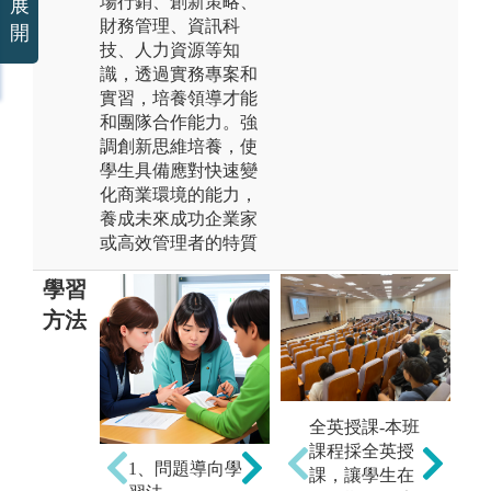
場行銷、創新策略、
展
財務管理、資訊科
開
技、人力資源等知
識，透過實務專案和
實習，培養領導才能
和團隊合作能力。強
調創新思維培養，使
學生具備應對快速變
化商業環境的能力，
養成未來成功企業家
或高效管理者的特質
學習
方法
全英授課-本班
課程採全英授
1、問題導向學
2、傳統面對面
3
課，讓學生在