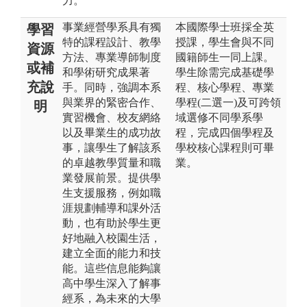
力。
事業經營學系具有獨
本國際學士班採全英
學習
特的課程設計、教學
授課，學生會與不同
資源
方法、專業導師制度
國籍師生一同上課。
或補
和學術研究成果著
學生除需完成基礎學
充說
手。同時，強調本系
程、核心學程、專業
與業界的緊密合作、
學程(二選一)及可跨領
明
實習機會、校友網絡
域選修不同學系學
以及畢業生的成功故
程，完成四個學程及
事，讓學生了解該系
學校核心課程則可畢
的卓越教學質量和職
業。
業發展前景。提供學
生支援服務，例如職
涯規劃輔導和課外活
動，也有助於學生更
好地融入校園生活，
建立全面的能力和技
能。這些信息能夠讓
高中學生深入了解事
經系，為未來的大學