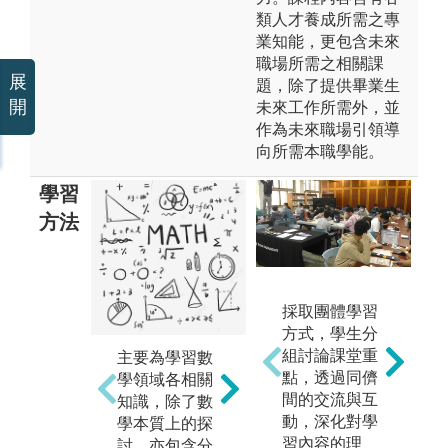
類人才養成所需之專
業知能，更包含未來
職場所需之相關課
展
題，除了提供畢業生
開
未來工作所需外，並
作為未來職場引領導
向所需本職學能。
學習
方法
採取團體學習
邏
以計算機模擬
方式，學生分
明
或演算，學習
組討論課堂重
主要為學習數
式
結合資訊程
點，透過同儕
學領域各相關
納
式，模擬情境
間的交流與互
知識，除了數
給
條件，類比特
動，深化對學
學本質上的探
論
定系統之抽象
習內容的理
討，亦包含分