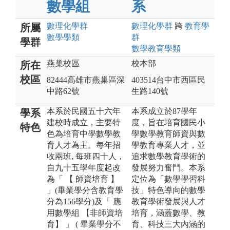
數學組
系
數理化
學群
數理化
學群
跨
教育
學
所屬
數學
學類
群
學群
數學教育
學類
燕巢校區
校本部
所在
校區
82444高雄市燕巢區深
403514台中市西區民
中路62號
生路140號
本系於民國五十六年
本系成立於87學年
學系
建校時成立，主要特
度，旨在培育國民小
特色
色為培育中學數學教
學數學教育師資與數
育人才為主。每年招
學教育專業人才，並
收兩班, 每班四十人，
追求數學教育學術的
自九十五學年度起改
發展努力奮鬥。本系
為「 【 師資培育 】
定位為「數學學習科
」(畢業學分含教育學
技」特色導向的數學
分為156學分)及「 應
教育學術發展與人才
用數學組 【非師資培
培育，涵蓋數學、教
育】 」 ( 畢業學分不
育、科技三大內涵的