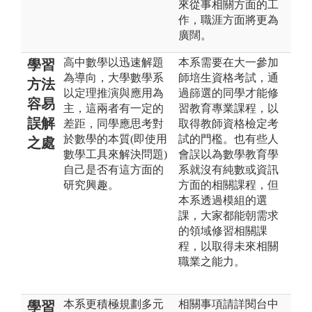
來從事相關方面的工
作，職涯方面將更為
廣闊。
高中數學以迅速解題
本系需要在大一參加
學習
為導向，大學數學系
師培生資格考試，通
方法
以定理推演與應用為
過篩選的同學才能修
容易
主，這兩者有一定的
習教育專業課程，以
誤解
差距，同學應思考對
取得教師資格檢定考
於數學的本質(即使用
試的門檻。也有些人
之處
數學工具來解決問題)
會誤以為數學教育學
自己是否有這方面的
系就沒有純數或資訊
研究興趣。
方面的相關課程，但
本系透過模組的選
課，大家都能朝需求
的領域修習相關課
程，以取得未來相關
職業之能力。
本系更積極規劃多元
相關事項請詳閱台中
學習