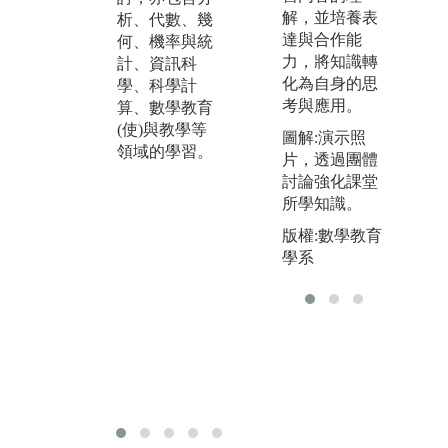
前
模型，以產
解，並培養表
析、代數、幾
論
生、驗證結
達與合作能
何、機率與統
知
果，或推算數
力，將知識轉
計、資訊科
輯
據與產生概念
化為自身的思
學、科學計
到
圖形。
考與應用。
算、數學教育
定
(使)與教學等
規
圖解:演示照
領域的學習。
推
片，透過團體
歸
討論強化課堂
規
所學知識。
量
版權:數學教育
論
學系
子
則
溯
前
論
援
結