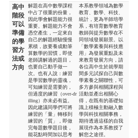
解題在高中數學課程
本系教學領域為數學
高中
中占了很重的份量，
教育、數學、科技、
階段
因此學會解題能力很
統計，更為半師培學
可以
重要。解題能力不會
系，有培育數學教育
準備
憑空產生，一定來自
教師與提升數學在不
自己的解題經驗慢慢
同領域發展願景。以
的學
累積，故要養成動筆
「數學素養與科技應
習方
算數學的習慣，即使
用」為發展重點及未
法或
老師講解過的題目，
來教育發展方向，請
方向
也要自己動手做一
各位高中生於就學期
次。也有人說：練習
間多元試探自己與數
是學習數學的靈魂，
學素養之關聯性，可
可知練習是需要的，
多方參與相關課程與
但過度的練習（over-dr
活動並產出相關心
illing）亦未必有益。
得，在既有的基礎知
因此建議同學們可將
識上積極主動融入數
練習的「量」轉移到
學與科技相關事務，
練習的「質」，即做
期待透過這樣的自我
完每題數學題目後，
展現作為本系教授了
能花點時間加以思考
解您之途徑。