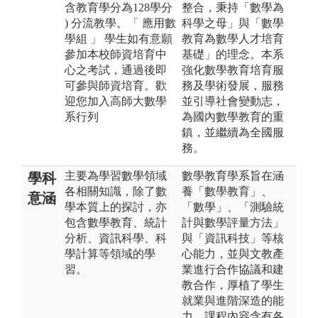
含教育學分為128學分
整合，秉持「數學為
) 分流教學。「 應用數
科學之母」與「數學
學組 」 學生如有意願
教育為數學人才培育
參加本校師資培育中
基礎」的理念。本系
心之考試，通過後即
強化數學教育培育服
可參與師資培育。歡
務及學術發展，服務
迎您加入高師大數學
並引導社會變動志，
系行列
為國內數學教育的重
鎮，並繼續為全國服
務。
主要為學習數學領域
數學教育學系旨在涵
學科
各相關知識，除了數
養「數學教育」、
意涵
學本質上的探討，亦
「數學」、「測驗統
包含數學教育、統計
計與數學評量方法」
分析、資訊科學、科
與「資訊科技」等核
學計算等領域的學
心能力，並與文教產
習。
業進行合作協議和建
教合作，厚植了學生
就業與進階深造的能
力。課程內容含有各