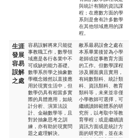
與統計有關的資訊課
程；在應數方面的學
系則是會有許多數學
在其他領域應用的課
程。
容易誤解將來只能從
敝系最易誤會之處在
生涯
事教職工作，數學領
本系畢業後皆為小學
發展
域應是各行各業中不
老師或從事教育方面
容易
可或缺的能力基礎。
的工作。但數學課程
誤解
數學系所學之抽象數
涉及層面廣且實用，
學概念雖然以直接應
有純數類科、統計類
之處
用於現實生活中，但
科、資訊類科、教育
數學仍具有相當多實
類科等，未來並非僅
際的具體應用，如統
小學教師可選擇，可
計分析、演算法設
繼續讀師範體系的研
計、金融數學等，且
究所，以考取中等教
對於抽象思考之訓
育學程；或是繼續讀
練，亦有助於現實問
資訊方面或是統計方
題之處理解決。
面的研究所，並在未