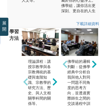
人文等。
屬於你的心靈淨土。
佛學組，讓你活出更
深刻、更自在的人生
展
下載詳細資料
開
學習
方法
田野調查法：
小
理論課程：講
佛學組的邏輯
進行宗教田野
法
授宗教學與各
判斷：從佛學
調查，觀察、
專
宗教傳統的基
經典中分析自
記錄宗教行
討
礎與進階知
我與他人對同
為、儀式等，
他
識、宗教學的
一問題不同角
並進行分析。
合
研究方法、歷
度的思考方
能
圖解:學生進行
史、與人文相
向，並透過實
論
田野調查照片
關學科間的關
際師生之間的
彼
係等。
交談過程中訓
版權:輔仁大學
識