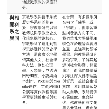
地認識宗教的深度部
分。
宗教學系與哲學系或
在台灣，有多個系所
與相
歷史學系的差別在
名稱含「佛學」或
關科
於，宗教學研究以宗
「宗教」，但學習重
系之
教傳統與宗教歷史文
點與發展方向不同。
異同
化現象探討為核心。
我們華梵大學佛學組
宗教學除了運用到哲
特色在於理論與實踐
學思辨邏輯與歷史學
並重，並強調跨領域
方法，還會廣泛地學
學習。宗教學系研究
習其他人文、社會學
多種宗教，了解其起
科方法，例如心理
源與社會影響，範圍
學、人類學，並透過
廣泛；而我們佛學系
田野調查、小說與繪
則專注深入佛學理論
本創作、Podcast與You
與哲思，並結合生活
utbe創作、展覽與戲劇
實踐，運用佛學智慧
公演等實作課程等讓
助人自助。系所提供
學習更貼近生活與社
心靈療癒、生命關
會。
懷、佛教藝術與文創
等多元選修，促進跨