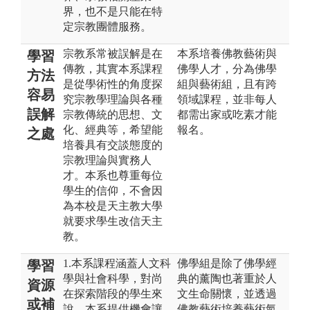
界，也不是只能在特
定宗教團體服務。
宗教系常被誤解是在
本系培養佛教藝術與
學習
傳教，其實本系課程
佛學人才，分為佛學
方法
是從學術性的角度探
組與藝術組，且有跨
容易
究宗教學理論與各種
領域課程，並非每人
誤解
宗教傳統的思想、文
都需出家或吃素才能
化、經典等，希望能
報名。
之處
培養具有交談態度的
宗教理論與實務人
才。本系也尊重每位
學生的信仰，不會因
為本校是天主教大學
就要求學生改信天主
教。
1.本系課程涵蓋人文科
佛學組是除了佛學經
學習
學與社會科學，對尚
典的薰陶也著重於人
資源
在探索階段的學生來
文生命關懷，並透過
或補
說，本系提供機會讓
佛教藝術培養藝術氣