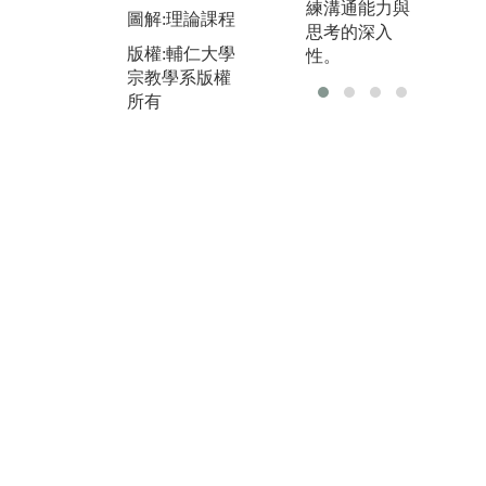
練溝通能力與
宗教學系版權
圖解:理論課程
圖
思考的深入
所有
討
版權:輔仁大學
性。
宗教學系版權
版
所有
宗
所