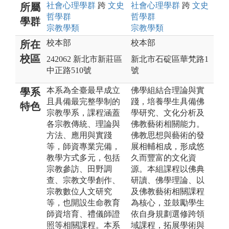
社會心理
學群
跨
文史
社會心理
學群
跨
文史
所屬
哲
學群
哲
學群
學群
宗教
學類
宗教
學類
校本部
校本部
所在
校區
242062 新北市新莊區
新北市石碇區華梵路1
中正路510號
號
本系為全臺最早成立
佛學組結合理論與實
學系
且具備最完整學制的
踐，培養學生具備佛
特色
宗教學系，課程涵蓋
學研究、文化分析及
各宗教傳統、理論與
佛教藝術相關能力。
方法、應用與實踐
佛教思想與藝術的發
等，師資專業完備，
展相輔相成，形成悠
教學方式多元，包括
久而豐富的文化資
宗教參訪、田野調
源。本組課程以佛典
查、宗教文學創作、
研讀、佛學理論、以
宗教數位人文研究
及佛教藝術相關課程
等，也開設生命教育
為核心，並鼓勵學生
師資培育、禮儀師證
依自身規劃選修跨領
照等相關課程。本系
域課程，拓展學術與