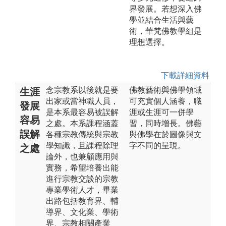
界發展。若想深入佛
學並結合生活與藝
術，華梵佛教學組是
理想選擇。
下載詳細資料
念宗教系以後就是要
佛教藝術與佛學領域
生涯
出家或當神職人員，
可充實個人涵養，職
發展
是本系最容易被誤解
涯或生涯可一併學
容易
之處。本系課程涵蓋
習，同時增長。佛藝
誤解
各種宗教傳統與宗教
與佛學在於圖像與文
學知識，且課程除理
字不同的呈現。
之處
論外，也兼顧應用與
實務，希望培養出能
進行宗教交談的宗教
專業學術人才，畢業
出路包括教育界、輔
導界、文化業、學術
界、宗教相關產業