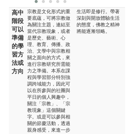
宗教是文化形式的重
生活即是修行。帶著
高中
要底蘊，可將宗教做
深刻與開放體驗生活
階段
為關注主題，連結至
的態度，佛教之精神
可以
當代宗教現象，或者
將能逐漸領略。
準備
是歷史、藝術、心
理、教育、傳播、政
的學
治、文學中與宗教相
習方
關之面向的方式，來
法或
進行宗教研究所需能
方向
力之準備。本系在課
程與學習部分特別強
調跨域能力，因此可
以在所參與的社團與
平日的個人興趣中，
關注「宗教」、「宗
教現象」這個關鍵
字。或是可以參與相
關的節慶活動，透過
親身感受，來進一步