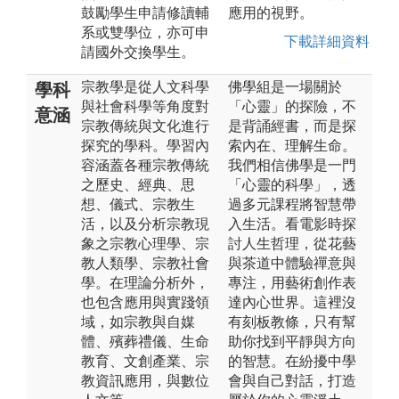
鼓勵學生申請修讀輔
應用的視野。
系或雙學位，亦可申
下載詳細資料
請國外交換學生。
宗教學是從人文科學
佛學組是一場關於
學科
與社會科學等角度對
「心靈」的探險，不
意涵
宗教傳統與文化進行
是背誦經書，而是探
探究的學科。學習內
索內在、理解生命。
容涵蓋各種宗教傳統
我們相信佛學是一門
之歷史、經典、思
「心靈的科學」，透
想、儀式、宗教生
過多元課程將智慧帶
活，以及分析宗教現
入生活。看電影時探
象之宗教心理學、宗
討人生哲理，從花藝
教人類學、宗教社會
與茶道中體驗禪意與
學。在理論分析外，
專注，用藝術創作表
也包含應用與實踐領
達內心世界。這裡沒
域，如宗教與自媒
有刻板教條，只有幫
體、殯葬禮儀、生命
助你找到平靜與方向
教育、文創產業、宗
的智慧。在紛擾中學
教資訊應用，與數位
會與自己對話，打造